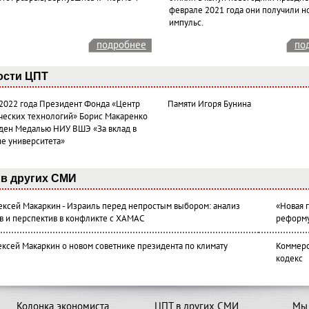
феврале 2021 года они получили н
импульс.
подробнее
по
ости ЦПТ
 2022 года Президент Фонда «Центр
Памяти Игоря Бунина
ческих технологий» Борис Макаренко
ден Медалью НИУ ВШЭ «За вклад в
ие университета»
в других СМИ
лексей Макаркин - Израиль перед непростым выбором: анализ
«Новая 
в и перспектив в конфликте с ХАМАС
реформ
ексей Макаркин о новом советнике президента по климату
Коммерс
кодекс
Колонка экономиста
ЦПТ в других СМИ
Мы 