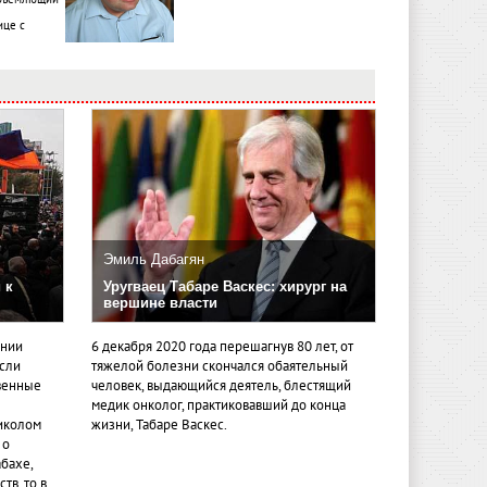
ице с
Эмиль Дабагян
 к
Уругваец Табаре Васкес: хирург на
вершине власти
ении
6 декабря 2020 года перешагнув 80 лет, от
если
тяжелой болезни скончался обаятельный
венные
человек, выдающийся деятель, блестящий
медик онколог, практиковавший до конца
иколом
жизни, Табаре Васкес.
 о
бахе,
тв, то в