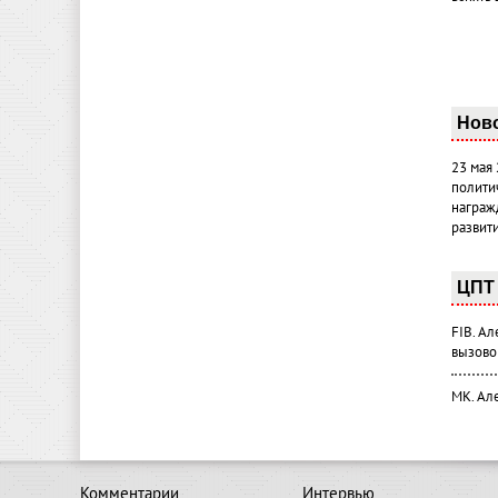
Нов
23 мая
полити
награж
развит
ЦПТ 
FIB. А
вызово
МК. Ал
Комментарии
Интервью