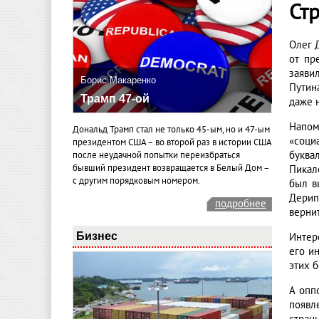
Ст
Олег 
от пр
заяви
Борис Макаренко
Путин
Трамп 47-ой
даже 
Напом
Дональд Трамп стал не только 45-ым, но и 47-ым
«соци
президентом США – во второй раз в истории США
буква
после неудачной попытки переизбраться
бывший президент возвращается в Белый Дом –
Пикал
с другим порядковым номером.
был в
Дерип
подробнее
верни
Бизнес
Интер
его ин
этих б
А опп
появл