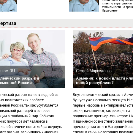
план по укреплению
стабильности на гран
Израилем»
ертиза
тком.RU
Сергей Маркедонов
ленческий разрыв в
Армения: к новой власти или
еменной России
новой республике?
нческий разрыв является одной из
Внутриполитический кризис в Арм
ых политических проблем
бушует уже несколько месяцев. И 
нной России, так как усугубляется
первые массовые антиправительст
пиальной разницей в вопросе
акции, начавшиеся, как реакция на
ации в глобальный мир. События
подписание премьер-министром Н
них полутора лет являются в
Пашиняном совместного заявления
ельной степени попыткой развернуть
прекращении огня в Нагорном Кара
этот разрыв, вернувшись к «норме».
стихли в канун новогодних празднес