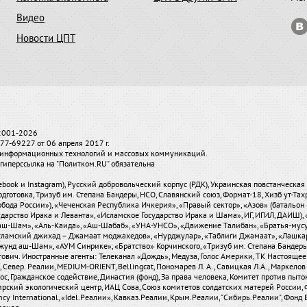
Видео
Новости ЦПТ
 2001-2026
7-69227 от 06 апреля 2017 г.
и, информационных технологий и массовых коммуникаций.
гиперссылка на "Политком.RU" обязательна
ebook и Instagram), Русский добровольческий корпус (РДК), Украинская повстанческа
одготовка, Тризуб им. Степана Бандеры, НСО, Славянский союз, Формат-18, Хизб ут-Та
бода России»), «Чеченская Республика Ичкерия», «Правый сектор», «Азов» (батальон 
сударство Ирака и Леванта», «Исламское Государство Ирака и Шама», ИГ, ИГИЛ, ДАИШ
-аш-Шам», «Аль-Каида», «Аш-Шабаб», «УНА-УНСО», «Движение Талибан», «Братья-мус
«Исламский джихад – Джамаат моджахедов», «Нурджулар», «Таблиги Джамаат», «Лашка
Джунд аш-Шам», «АУМ Синрике», «Братство» Корчинского, «Тризуб им. Степана Банде
вич. Иностранные агенты: Телеканал «Дождь», Медуза, Голос Америки, ТК Настоящее Вре
евер. Реалии, MEDIUM-ORIENT, Bellingcat, Пономарев Л. А., Савицкая Л.А., Маркелов С
олос, Гражданское содействие, Династия (фонд), За права человека, Комитет против пы
ирский экологический центр, ИАЦ Сова, Союз комитетов солдатских матерей России, 
 International, «Idel.Реалии», Кавказ.Реалии, Крым.Реалии, "Сибирь.Реалии", Фонд Б