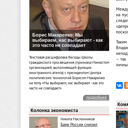
Между
на пу
следи
«депр
поскол
Борис Макаренко: Мы
выбираем, нас выбирают - как
Таким
это часто не совпадает
Влади
непод
Текстовая расшифровка беседы Школы
– так
гражданского просвещения (признана Минюстом
личны
организацией, выполняющей функции
иностранного агента) с президентом Центра
политических технологий Борисом Макаренко
на тему «Мы выбираем, нас выбирают - как это
часто не совпадает».
подробнее
Ком
Колонка экономиста
Никита Масленников
Банк России снизил