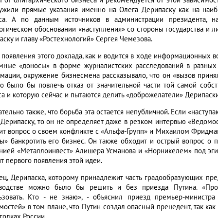
ы от олигархического бизнеса и рекомендуется от этой зависимос
ужили прямые указания именно на Олега Дерипаску как на наибо
са. А по данным источников в администрации президента, н
огическом обосновании «наступления» со стороны государства и ли
аску и главу «Ростехнологий» Сергея Чемезова.
 появления этого доклада, как и водится в ходе информационных в
мные «доносы» в форме журналистских расследований в разных
мации, окружение бизнесмена рассказывало, что он «вызов принял»
о было бы повлечь отказ от значительной части той самой собст
са и которую сейчас и пытаются делить «доброжелатели» Дерипаски
ательно также, что борьба эта остается непубличной. Если «наступ
 Дерипаску, то он не определяет даже в резком интервью «Ведомост
ит вопрос о своем конфликте с «Альфа-Групп» и Михаилом Фридмано
ы» банкротить его бизнес. Он также обходит и острый вопрос о 
нией «Металлоинвест» Алишера Усманова и «Норникелем» под эгид
т первого появления этой идеи.
ец, Дерипаска, которому принадлежит часть градообразующих пре
водстве можно было бы решить и без приезда Путина. «Прос
ьзовать. Кто - не знаю», - объяснил приезд премьер-министр
мостей» в том плане, что Путин создал опасный прецедент, так ка
голках России.