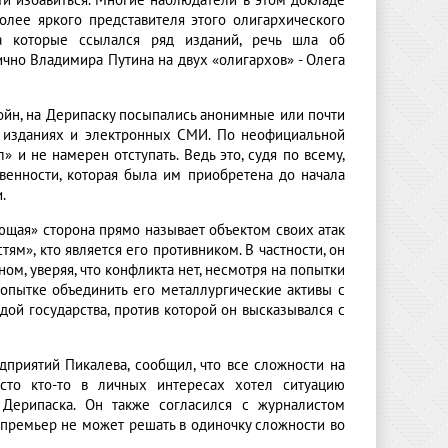
ти избавиться. Многие наблюдатели в этом докладе
лее яркого представителя этого олигархического
а которые ссылался ряд изданий, речь шла об
чно Владимира Путина на двух «олигархов» - Олега
ойн, на Дерипаску посыпались анонимные или почти
 изданиях и электронных СМИ. По неофициальной
 и не намерен отступать. Ведь это, судя по всему,
венности, которая была им приобретена до начала
.
ающая» сторона прямо называет объектом своих атак
ям», кто является его противником. В частности, он
м, уверяя, что конфликта нет, несмотря на попытки
попытке объединить его металлургические активы с
ой государства, против которой он высказывался с
дприятий Пикалева, сообщил, что все сложности на
то кто-то в личных интересах хотел ситуацию
а Дерипаска. Он также согласился с журналистом
к премьер не может решать в одиночку сложности во