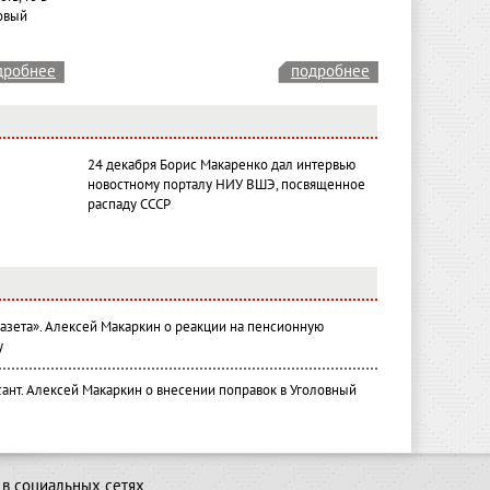
овый
дробнее
подробнее
24 декабря Борис Макаренко дал интервью
новостному порталу НИУ ВШЭ, посвященное
распаду СССР
газета». Алексей Макаркин о реакции на пенсионную
у
ант. Алексей Макаркин о внесении поправок в Уголовный
в социальных сетях