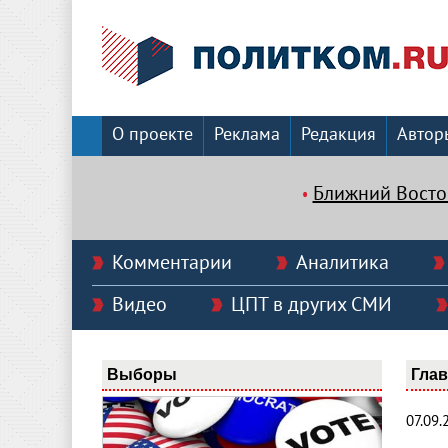
О проекте
Реклама
Редакция
Автор
Ближний Восто
Комментарии
Аналитика
Видео
ЦПТ в других СМИ
Выборы
Гла
07.09.