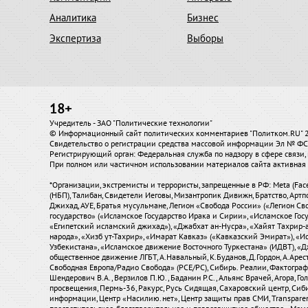
Аналитика
Бизнес
Экспертиза
Выборы
18+
Учредитель - ЗАО "Политические технологии"
© Информационный сайт политических комментариев "Политком.RU"
Свидетельство о регистрации средства массовой информации Эл № ФС7
Регистрирующий орган: Федеральная служба по надзору в сфере связ
При полном или частичном использовании материалов сайта активная 
*Организации, экстремисты и террористы, запрещенные в РФ: Meta (Fac
(НБП), Талибан, Свидетели Иеговы, Мизантропик Дивижн, Братство, Артп
Джихад, АУЕ, Братья мусульмане, Легион «Свобода России» («Легион Сво
государство» («Исламское Государство Ирака и Сирии», «Исламское Го
«Египетский исламский джихад»), «Джабхат ан-Нусра», «Хайят Тахрир
народа», «Хизб ут-Тахрир», «Имарат Кавказ» («Кавказский Эмират»), 
Узбекистана», «Исламское движение Восточного Туркестана» (ИДВТ), «
общественное движение ЛГБТ, А.Навальный, К.Буданов, Д.Гордон, А.Аресто
Свободная Европа/Радио Свобода» (PCE/PC), Сибирь. Реалии, Фактограф, С
Шендерович В.А., Верзилов П.Ю., Баданин Р.С., Альянс Врачей, Агора, Г
просвещения, Пермь-36, Ракурс, Русь Сидящая, Сахаровский центр, Сиб
информации, Центр «Насилию.нет», Центр защиты прав СМИ, Transparency