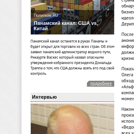
стран
обнар
бизне
Политком.RU
идеол
Панамский канал: США vs.
Дерип
Китай
После
анони
Панамский канал останется в руках Панамы и
инфор
будет открыт для торговли из всех стран. Об этом
должн
заявил панамский администратор водного пути,
Рикаурте Васкес который назвал опасными
кризи
утверждения избранного президента Дональда
Трампа о том, что США должны взять его под свой
Показ
контроль.
Олега
обход
подробнее
«Альф
компа
Интервью
момен
Након
произ
испол
«Ведо
всех у