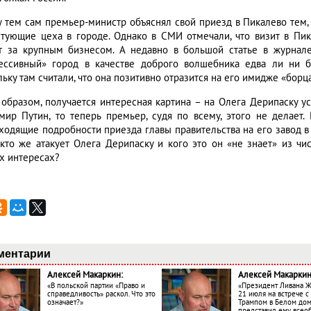
 тем сам премьер-министр объяснял свой приезд в Пикалево тем,
стующие цеха в городе. Однако в СМИ отмечали, что визит в Пик
т за крупным бизнесом. А недавно в большой статье в журнале
ессивный» город в качестве доброго волшебника едва ли ни 
ьку там считали, что она позитивно отразится на его имидже «борц
 образом, получается интересная картина – на Олега Дерипаску у
мир Путин, то теперь премьер, судя по всему, этого не делает
ходящие подробности приезда главы правительства на его завод в
 кто же атакует Олега Дерипаску и кого это он «не знает» из чи
х интересах?
ментарии
Алексей Макаркин:
Алексей Макаркин
«В польской партии «Право и
«Президент Ливана 
справедливость» раскол. Что это
21 июля на встрече 
означает?»
Трампом в Белом до
представил ему все