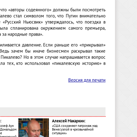
 что «авторы содеянного» должны были посмотреть
алево стал символом того, что Путин внимательно
 «Русский Ньюсвик» утверждалось, что поездка в
была спланирована окружением самого премьера,
а за народные права».
силивается давление. Если раньше его «прикрывал»
. Ведь зачем бы иначе бизнесмен раскрывал такие
 Пикалево? Но в этом случае напрашивается вопрос
сла тех, кто использовал «пикалевскую историю» в
Версия для печати
:
Алексей Макаркин:
Жозеф Аун
«США сохраняют патронаж над
с Дональдом
Венесуэлой в чрезвычайной
ме
ситуации»
объемлющий