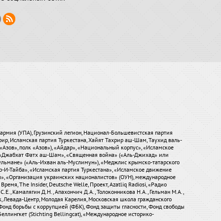
я армия (УПА), Грузинский легион, Национал-Большевистская партия
хрир, Исламская партия Туркестана, Хайят Тахрир аш-Шам, Таухид валь-
«Азов», полк «Азов»), «Айдар», «Национальный корпус», «Исламское
), «Джабхат Фатх аш-Шам», «Священная война» («Аль-Джихад» или
ульмане» («Аль-Ихван аль-Муслимун»), «Меджлис крымско-татарского
р-И-Тайба», «Исламская партия Туркестана», «Исламское движение
ры», «Организация украинских националистов» (ОУН), международное
мя, The Insider, Deutsche Welle, Проект, Azatliq Radiosi, «Радио
.Е., Камалягин Д.Н., Апахончич Д.А., Толоконникова Н.А., Гельман М.А.,
ток, Левада-Центр, Молодая Карелия, Московская школа гражданского
Фонд борьбы с коррупцией (ФБК), Фонд защиты гласности, Фонд свободы
еллингкет (Stichting Bellingcat), «Международное историко-