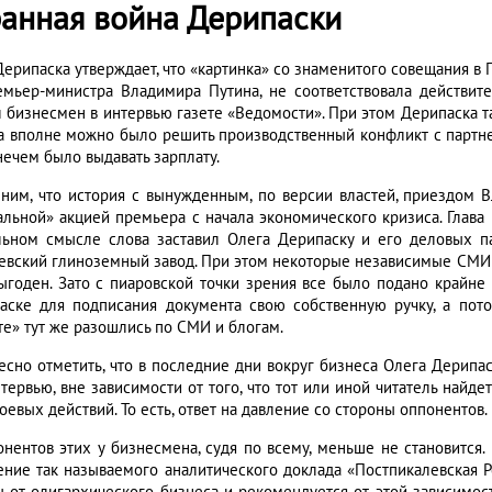
ранная война Дерипаски
Дерипаска утверждает, что «картинка» со знаменитого совещания в 
емьер-министра Владимира Путина, не соответствовала действите
л бизнесмен в интервью газете «Ведомости». При этом Дерипаска т
а вполне можно было решить производственный конфликт с партне
нечем было выдавать зарплату.
ним, что история с вынужденным, по версии властей, приездом 
альной» акцией премьера с начала экономического кризиса. Глава 
льном смысле слова заставил Олега Дерипаску и его деловых па
евский глиноземный завод. При этом некоторые независимые СМИ т
ыгоден. Зато с пиаровской точки зрения все было подано крайне 
аске для подписания документа свою собственную ручку, а пото
те» тут же разошлись по СМИ и блогам.
есно отметить, что в последние дни вокруг бизнеса Олега Дерипа
тервью, вне зависимости от того, что тот или иной читатель найде
оевых действий. То есть, ответ на давление со стороны оппонентов.
онентов этих у бизнесмена, судя по всему, меньше не становится
ение так называемого аналитического доклада «Постпикалевская Ро