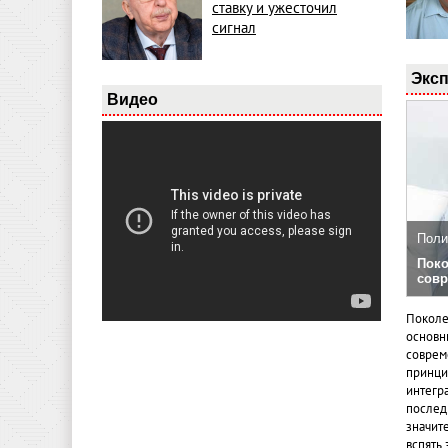
ставку и ужесточил
сигнал
Эксп
Видео
Поли
Поко
совр
Поколе
основн
совреме
принци
интегр
послед
значит
вспять 