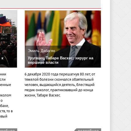
Эмиль Дабагян
 к
Уругваец Табаре Васкес: хирург на
вершине власти
ении
6 декабря 2020 года перешагнув 80 лет, от
если
тяжелой болезни скончался обаятельный
венные
человек, выдающийся деятель, блестящий
медик онколог, практиковавший до конца
иколом
жизни, Табаре Васкес.
 о
бахе,
тв, то в
овый