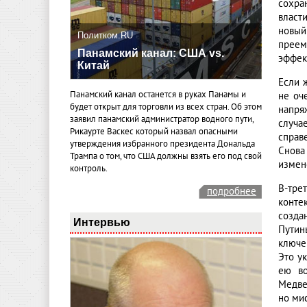
сохра
власт
новый
Политком.RU
преем
Панамский канал: США vs.
эффек
Китай
Если 
Панамский канал останется в руках Панамы и
не оч
будет открыт для торговли из всех стран. Об этом
напря
заявил панамский администратор водного пути,
случа
Рикаурте Васкес который назвал опасными
справ
утверждения избранного президента Дональда
Снова
Трампа о том, что США должны взять его под свой
измене
контроль.
В-тре
подробнее
конте
созда
Интервью
Путин
ключе
Это ук
ею во
Медве
но мис