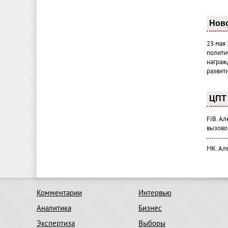
Нов
23 мая
полити
награж
развит
ЦПТ 
FIB. А
вызово
МК. Ал
Комментарии
Интервью
Аналитика
Бизнес
Экспертиза
Выборы