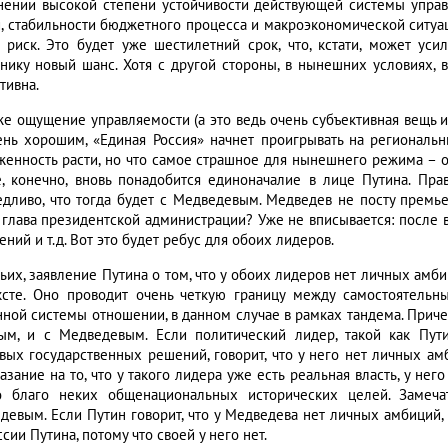
нении высокой степени устойчивости действующей системы управ
и, стабильности бюджетного процесса и макроэкономической ситуац
 риск. Это будет уже шестилетний срок, что, кстати, может уси
нику новый шанс. Хотя с другой стороны, в нынешних условиях, 
тивна.
же ощущение управляемости (а это ведь очень субъективная вещь и 
ень хорошим, «Единая Россия» начнет проигрывать на региональн
женность расти, но что самое страшное для нынешнего режима – 
е, конечно, вновь понадобится единоначалие в лице Путина. Прав
едливо, что тогда будет с Медведевым. Медведев не посту прем
 глава президентской администрации? Уже не вписывается: после в
ний и т.д. Вот это будет ребус для обоих лидеров.
тьих, заявление Путина о том, что у обоих лидеров нет личных амб
ксте. Оно проводит очень четкую границу между самостоятель
нной системы отношении, в данном случае в рамках тандема. Приче
ым, и с Медведевым. Если политический лидер, такой как Пут
вых государственных решений, говорит, что у него нет личных амб
азание на то, что у такого лидера уже есть реальная власть, у не
 благо неких общенациональных исторических целей. Замечат
девым. Если Путин говорит, что у Медведева нет личных амбиций, 
сии Путина, потому что своей у него нет.