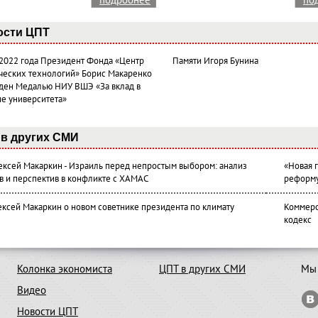
подробнее
по
ости ЦПТ
 2022 года Президент Фонда «Центр
Памяти Игоря Бунина
ческих технологий» Борис Макаренко
ден Медалью НИУ ВШЭ «За вклад в
ие университета»
в других СМИ
лексей Макаркин - Израиль перед непростым выбором: анализ
«Новая 
в и перспектив в конфликте с ХАМАС
реформ
ексей Макаркин о новом советнике президента по климату
Коммерс
кодекс
Колонка экономиста
ЦПТ в других СМИ
Мы 
Видео
Новости ЦПТ