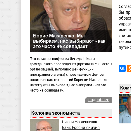
Согла
бы пр
обрас
управ
именн
счита
Борис Макаренко: Мы
выбираем, нас выбирают - как
таков
это часто не совпадает
путин
Текстовая расшифровка беседы Школы
гражданского просвещения (признана Минюстом
организацией, выполняющей функции
иностранного агента) с президентом Центра
политических технологий Борисом Макаренко
на тему «Мы выбираем, нас выбирают - как это
Ком
часто не совпадает».
подробнее
Колонка экономиста
Никита Масленников
Банк России снизил