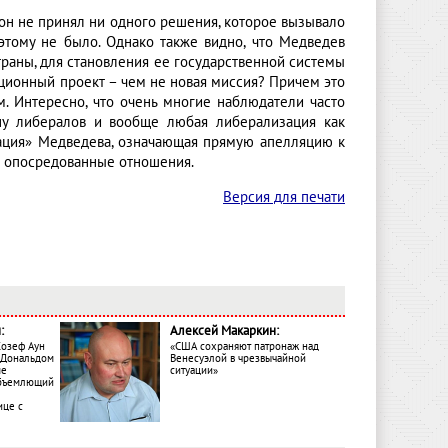
о он не принял ни одного решения, которое вызывало
этому не было. Однако также видно, что Медведев
раны, для становления ее государственной системы
ционный проект – чем не новая миссия? Причем это
. Интересно, что очень многие наблюдатели часто
ну либералов и вообще любая либерализация как
изация» Медведева, означающая прямую апелляцию к
а опосредованные отношения.
Версия для печати
:
Алексей Макаркин:
Жозеф Аун
«США сохраняют патронаж над
с Дональдом
Венесуэлой в чрезвычайной
ме
ситуации»
объемлющий
ице с