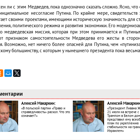
сен ли с этим Медведев, пока однозначно сказать сложно. Ясно, чт
инципиальное несогласие Путина. По крайне мере, свидетельств 
тает своими проектами, имеющими историческую значимость для ст
ления, политического режима и развития экономики. Его модерниза
о медведевская миссия, которая при этом принимается и Путиным
ют признаком самостоятельности Медведева его жесты в сторо
ая. Возможно, нет ничего более опасней для Путина, чем «путин
скому большинству, с которым у нынешнего президента пока весьм
ментарии
Алексей Макаркин:
Алексей Макаркин
«В польской партии «Право и
«Президент Ливана 
справедливость» раскол. Что это
21 июля на встрече 
означает?»
Трампом в Белом до
представил ему все
план по укреплению
стабильности на гран
Израилем»