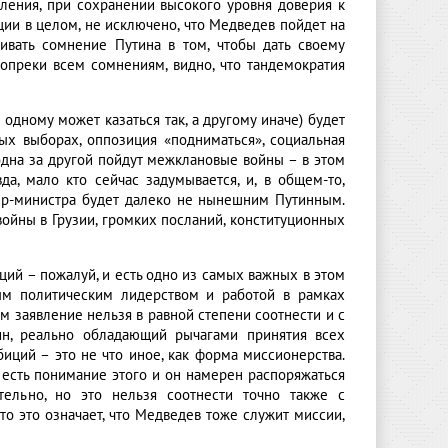
ления, при сохранении высокого уровня доверия к
ии в целом, не исключено, что Медведев пойдет на
ливать сомнение Путина в том, чтобы дать своему
вопреки всем сомнениям, видно, что тандемократия
одному может казаться так, а другому иначе) будет
ых выборах, оппозиция «подниматься», социальная
одна за другой пойдут межклановые войны – в этом
да, мало кто сейчас задумывается, и, в общем-то,
ьер-министра будет далеко не нынешним Путинным.
ойны в Грузии, громких посланий, конституционных
иций – пожалуй, и есть одно из самых важных в этом
ным политическим лидерством и работой в рамках
м заявление нельзя в равной степени соотнести и с
ин, реально обладающий рычагами принятия всех
иций – это не что иное, как форма миссионерства.
го есть понимание этого и он намерен распоряжаться
ельно, но это нельзя соотнести точно также с
то это означает, что Медведев тоже служит миссии,