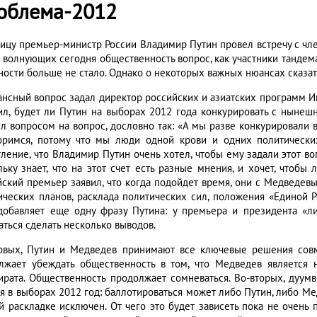
облема-2012
ницу премьер-министр России Владимир Путин провел встречу с чле
 волнующих сегодня общественность вопрос, как участники тандема
сности больше не стало. Однако о некоторых важных нюансах сказат
ансный вопрос задал директор российских и азиатских программ И
ил, будет ли Путин на выборах 2012 года конкурировать с нын
ил вопросом на вопрос, дословно так: «А мы разве конкурировали 
оримся, потому что мы люди одной крови и одних политических 
тление, что Владимир Путин очень хотел, чтобы ему задали этот во
льку знает, что на этот счет есть разные мнения, и хочет, чтобы 
йский премьер заявил, что когда подойдет время, они с Медведевы
ических планов, расклада политических сил, положения «Единой Р
добавляет еще одну фразу Путина: у премьера и президента «
аться сделать несколько выводов.
рвых, Путин и Медведев принимают все ключевые решения совм
лжает убеждать общественность в том, что Медведев является
ирата. Общественность продолжает сомневаться. Во-вторых, дуу
ия в выборах 2012 год: баллотироваться может либо Путин, либо Ме
й раскладке исключен. От чего это будет зависеть пока не очень п