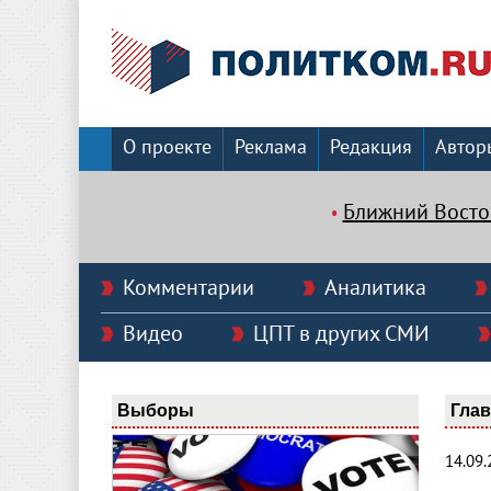
О проекте
Реклама
Редакция
Автор
Ближний Восто
Комментарии
Аналитика
Видео
ЦПТ в других СМИ
Выборы
Гла
14.09.