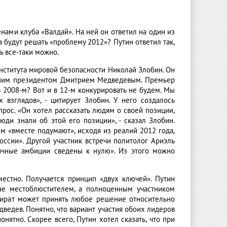
нами клуба «Валдай». На ней он ответил на один из
 будут решать «проблему 2012»? Путин ответил так,
ь все-таки можно.
нститута мировой безопасности Николай Злобин. Он
ешним президентом Дмитрием Медведевым. Премьер
в 2008-м? Вот и в 12-м конкурировать не будем. Мы
взглядов», - цитирует Злобин. У него создалось
прос. «Он хотел рассказать людям о своей позиции,
люди знали об этой его позиции», - сказал Злобин.
м «вместе подумают», исходя из реалий 2012 года,
оссии». Другой участник встречи политолог Ариэль
личные амбиции сведены к нулю». Из этого можно
естно. Получается принцип «двух ключей». Путин
 не местоблюстителем, а полноценным участником
мвират может принять любое решение относительно
дведев. Понятно, что вариант участия обоих лидеров
онятно. Скорее всего, Путин хотел сказать, что при