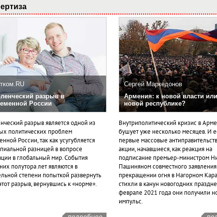
ертиза
тком.RU
Сергей Маркедонов
ленческий разрыв в
Армения: к новой власти или
еменной России
новой республике?
нческий разрыв является одной из
Внутриполитический кризис в Арм
ых политических проблем
бушует уже несколько месяцев. И 
нной России, так как усугубляется
первые массовые антиправительст
пиальной разницей в вопросе
акции, начавшиеся, как реакция на
ации в глобальный мир. События
подписание премьер-министром Н
них полутора лет являются в
Пашиняном совместного заявления
ельной степени попыткой развернуть
прекращении огня в Нагорном Кара
этот разрыв, вернувшись к «норме».
стихли в канун новогодних празднес
феврале 2021 года они получили н
импульс.