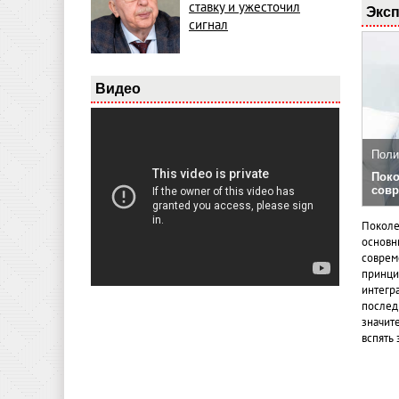
ставку и ужесточил
Эксп
сигнал
Видео
Поли
Поко
совр
Поколе
основн
совреме
принци
интегр
послед
значит
вспять 