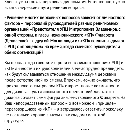
Здесь нужна тонкая церковная дипломатия. Естественно, нужно
искать «нерезкие» пути решения вопроса.
- Решение многих церковных вопросов зависит от личностного
фактора – персоналий руководителей разных религиозных
организаций –Предстоятеля УПЦ Митрополита Владимира, с
одной стороны, и главы неканонического «КП» Филарета
(Денисенко) – с другой. Могли люди из «КП» вступить в диалог
с УПЦ с «прицелом» на время, когда сменятся руководители
обеих организаций?
Вы правы, когда говорите о роли во взаимоотношениях УПЦ и
«КП» личностей их руководителей. Сейчас трудно предвидеть,
как будут складываться отношения между двумя церквами
после естественной их смены. Впрочем, можно ожидать, что
приход нового «патриарха КП» откроет новые возможности
для диалога – уж слишком много препятствий для такого
диалога создаёт сама фигура анафемствованного Филарета. На
Ваш непосредственный вопрос – о возможном «прицеле»
переговорщиков из «КП» – я затрудняюсь ответить, поскольку
не настолько хорошо знаком с раскладом сил в этой
структуре.