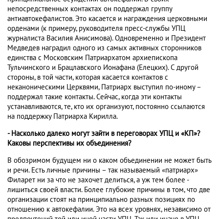
непосредственных контактах он поддержал группу
антиавтокефалистов. Это касается и награждения церковными
орденами (к примеру, руководителя пресс-службы УПЦ
журналиста Василия Анисимова). Одновременно и Президент
Медведев наградил одного из самых активных сторонников
единства с Московским Патриархатом архиепископа
Тульчинского и Брацлавского Ионафана (Елецких). С другой
стороны, в той части, которая касается контактов с
неканоническими Церквями, Патриарх выступил по-иному –
поддержал такие контакты. Сейчас, когда эти контакты
устанавливаются, те, кто их организуют, постоянно ссылаются
на поддержку Патриарха Кирилла.
- Насколько далеко могут зайти в переговорах УПЦ и «КП»?
Каковы перспективы их объединения?
В обозримом будущем ни о каком объединении не может быть
и речи. Есть личные причины – так называемый «патриарх»
Филарет ни за что не захочет делиться, а уж тем более -
лишиться своей власти. Более глубокие причины в том, что две
организации стоят на принципиально разных позициях по
отношению к автокефалии. Это на всех уровнях, независимо от