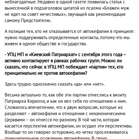
неблагодатные. Недавно в одной газете появилась статья с
вынесенной в подзаголовок цитатой из псалма «Блажен муж
не идет на совет нечестивых», звучащей как рекомендация
самому Предстоятелю.
А позиция тех, кто не отказывается от автокефалии в принципе:
нужно поддерживать определенные контакты, потому что мы
живем в одном обществе и государства.
- УПЦ МП и «Киевский Патриархат» с сентября этого года –
активно контактируют в рамках рабочих групп. Можно ли
сказать, что сейчас в УПЦ МП побеждает «партия» тех, кто
принципиально не против автокефалии?
Здесь трудно однозначно сказать «да» или «нет».
Весьма актуально то, как обе эти партии отнеслись к визиту
Патриарха Кирилла, и как он вел себя по отношению к ним.
Сложилось впечатление, что к двум вопросам, которые их
разделяют – автокефалия и отношения с неканоническими
Церквами – он отнесся по-разному. В той части, которая
касается перспектив автокефалии, он осудил эти перспективы.
Вообще-то он говорил осторожно, но четко прослеживалось
принципиальное осуждении автокефалии. В своих