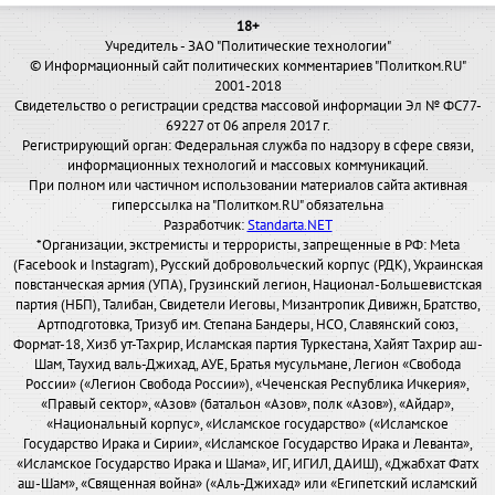
18+
Учредитель - ЗАО "Политические технологии"
© Информационный сайт политических комментариев "Политком.RU"
2001-2018
Свидетельство о регистрации средства массовой информации Эл № ФС77-
69227 от 06 апреля 2017 г.
Регистрирующий орган: Федеральная служба по надзору в сфере связи,
информационных технологий и массовых коммуникаций.
При полном или частичном использовании материалов сайта активная
гиперссылка на "Политком.RU" обязательна
Разработчик:
Standarta.NET
*Организации, экстремисты и террористы, запрещенные в РФ: Meta
(Facebook и Instagram), Русский добровольческий корпус (РДК), Украинская
повстанческая армия (УПА), Грузинский легион, Национал-Большевистская
партия (НБП), Талибан, Свидетели Иеговы, Мизантропик Дивижн, Братство,
Артподготовка, Тризуб им. Степана Бандеры, НСО, Славянский союз,
Формат-18, Хизб ут-Тахрир, Исламская партия Туркестана, Хайят Тахрир аш-
Шам, Таухид валь-Джихад, АУЕ, Братья мусульмане, Легион «Свобода
России» («Легион Свобода России»), «Чеченская Республика Ичкерия»,
«Правый сектор», «Азов» (батальон «Азов», полк «Азов»), «Айдар»,
«Национальный корпус», «Исламское государство» («Исламское
Государство Ирака и Сирии», «Исламское Государство Ирака и Леванта»,
«Исламское Государство Ирака и Шама», ИГ, ИГИЛ, ДАИШ), «Джабхат Фатх
аш-Шам», «Священная война» («Аль-Джихад» или «Египетский исламский