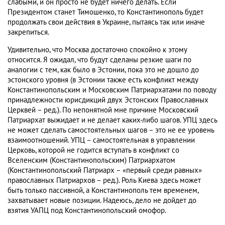
слабыми, и он просто не будет ничего делать. Если
Президентом станет Тимошенко, то Константинополь будет
продолжать свои действия в Украине, пытаясь так или иначе
закрепиться.
Удивительно, что Москва достаточно спокойно к этому
относится. Я ожидал, что будут сделаны резкие шаги по
аналогии с тем, как было в Эстонии, пока это не дошло до
эстонского уровня (в Эстонии также есть конфликт между
Константинопольским и Московским Патриархатами по поводу
принадлежности юрисдикций двух Эстонских Православных
Церквей – ред.). По непонятной мне причине Московский
Патриархат выжидает и не делает каких-либо шагов. УПЦ здесь
не может сделать самостоятельных шагов – это не ее уровень
взаимоотношений. УПЦ – самостоятельная в управлении
Церковь, которой не годится вступать в конфликт со
Вселенским (Константинопольским) Патриархатом
(Константинопольский Патриарх – «первый среди равных»
православных Патриархов – ред.). Роль Киева здесь может
быть только пассивной, а Константинополь тем временем,
захватывает новые позиции. Надеюсь, дело не дойдет до
взятия УАПЦ под Константинопольский омофор.