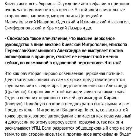
Киевским и всея Украины. Осуждение автокефалии в принципе
очень часто упоминается в прессе. У этой идеи влиятельные
сторонники, например, митрополиты Донецкий и
Мариупольский Иларион, Одесский и Измаильский Агафангел,
Симферопольский и Крымский Лазарь и др.
- Сложилось такое впечатление, что высшее церковное
руководство в лице викария Киевской Митрополии, епископа
Переяслав-Хмельницкого Александра не выступает против
автокефалии в принципе, считает ее неуместной именно
сейчас, но возможной в отдаленной перспективе. Это так?
Это как раз вторая широко освещаемая церковная позиция.
Действительно, одним из самых ярких представителей этой
группы является секретарь Предстоятеля епископ Александр
(Драбинко). Сторонником этой же идеи является также глава
Отдела внешних церковных связей архимандрит Кирилл
(Говорун). Подобную позицию неоднократно высказывал и сам
Предстоятель – Митрополит Владимир. То есть, согласно этой
точке зрения, вопрос автокефалии снимается как неактуальный
и дискуссии по этому вопросу вести неразумно, так как они
раскалывают УПЦ. Если разразится общецерковный спор на эту
тему, то как сторонников, так и противников автокефалии будет