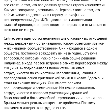
предпочтений той или иной части УПЦ. Так или иначе в УПЦ
все стоят на том, что все должно делаться строго канонически.
Как уже говорилось, официально Церковь стоит на том, что
сейчас какие-то движения в сторону автокефалии
несвоевременны. Для «КП» - движение к автокефалии –
главный принцип, оно происходит непрерывно, и отказаться от
него они не могут.
Сейчас речь идет об установлении цивилизованных отношений
между церковными организациями, говоря советским языком
– их «мирном сосуществовании». Они находятся в одном
обществе, постоянно враждовать им невыгодно. Есть куча
вопросов, по которым нужно принимать общие решения.
Например, в ходе первой встречи в рамках переговоров между
УПЦ и «КП» подчеркивался положительный опыт
сотрудничества по конкретным направлениям, начиная с
преподавания основ христианской этики в школах. Здесь они
стоят на схожих позициях. Они вместе опекают
военнослужащих и заключенных. Им нужно налаживать
сотрудничество в вопросах унификации украинской
богословской и богослужебной терминологии и проч. и проч.
Вражда мешает решать конкретные проблемы. Поэтому
появляется интерес в сотрудничестве.