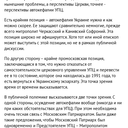
нынешние проблемы, а перспективы Церкви, точнее -
перспективы автокефалии УПЦ.
Есть крайняя позиция – автокефалия Украине нужна и как
можно скорее. Ее защищают сравнительно немногие, прежде
всего митрополит Черкасский и Канивский Софроний. Эта
позиция широко не афишируется. Хотя тот или иной епископ
может выступить с этой позиции, но не в рамках публичной
дискуссии.
По другую сторону – крайне промосковская позиция,
заключающаяся в том, что нужно отказаться от
самостоятельности церковного управления УПЦ и перевести
ее в то состояние, которое она находилась до 1991 года, то
есть вернуться к Украинскому экзархату. Эта точка зрения
время от времени высказывается.
В публичной полемике высказываются две точки зрения. С
одной стороны, осуждение автокефалии вообще (никогда и ни
при каких обстоятельствах для УПЦ). При этом необходима
очень тесная связь с Московским Патриархатом. Были даже
такие предложения, чтобы Московский Патриарх был
одновременно и Предстоятелем УПЦ – Митрополитом