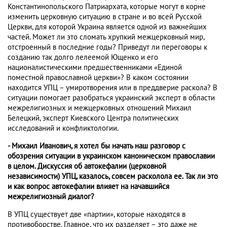
Константинопольского Патриархата, которые могут в корне
изменить церковную ситуацию в стране и во всей Русской
Церкви, для которой Украина является одной из важнейших
частей. Может ли это сломать хрупкий межцерковный мир,
отстроенный в последние годы? Приведут ли переговоры к
созданию так долго лелеемой Ющенко и его
националистическими предшественниками «Единой
поместной православной церкви»? В каком состоянии
находится УПЦ – умиротворения или в преддверие раскола? В
ситуации помогает разобраться украинский эксперт в области
межрелигиозных и межцерковных отношений Михаил
Белецкий, эксперт Киевского Центра политических
исследований и конфликтологии.
- Михаил Иванович, я хотел бы начать наш разговор с
обозрения ситуации в украинском каноническом православии
в целом. Дискуссия об автокефалии (церковной
независимости) УПЦ, казалось, совсем расколола ее. Так ли это
и как вопрос автокефалии влияет на начавшийся
межрелигиозный диалог?
В УПЦ существует две «партии», которые находятся в
противоборстве. Главное, что их разделяет – это даже не