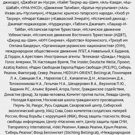
джихад»), «Джабхат ан-Нусра», «Хайят Тахрир-аш-Шам», «Аль-Каида», «Аш-
Шабаб», «УНА-УНСО», «Движение Талибан», «Братья-мусульмане» («Аль-
Ихван аль-Муслимун»), «Меджлис крымско-татарского народа», «Хизб ут-
Тахрир», «Имарат Кавказ» («Кавказский Эмират»), «Исламский джихад –
Джамаат моджахедов», «Нурджулар», «Таблиги Джамаат», «Лашкар-И-
Тайба», «Исламская партия Туркестана», «Исламское движение
Узбекистана», «Исламское движение Восточного Туркестана» (ИДВТ),
«Джунд аш-Шам», «АУМ Синрике», «Братство» Корчинского, «Тризуб им.
Степана Бандеры», «Организация украинских националистов» (ОУН),
международное общественное движение ЛГБТ, А.Навальный, К.Буданов,
Д.Гордон, А.Арестович. Иностранные агенты: Телеканал «Дождь», Медуза,
Голос Америки, ТК Настоящее Время, The Insider, Deutsche Welle, Проект,
Azatliq Radiosi, «Радио Свободная Европа/Радио Свобода» (PCE/PC), Сибирь.
Реалии, Фактограф, Север. Реалии, MEDIUM-ORIENT, Bellingcat, Пономарев
Л. А., Савицкая Л.А., Маркелов С.Е., Камалягин Д.Н., Апахончич Д.А.,
Толоконникова Н.А., Гельман М.А., Шендерович В.А., Верзилов П.Ю.,
Баданин Р.С., Альянс Врачей, Агора, Голос, Гражданское содействие,
Династия (фонд), За права человека, Комитет против пыток, Левада-Центр,
Молодая Карелия, Московская школа гражданского просвещения,
Пермь-36, Ракурс, Русь Сидящая, Сахаровский центр, Сибирский
экологический центр, ИАЦ Сова, Союз комитетов солдатских матерей
России, Фонд борьбы с коррупцией (ФБК), Фонд защиты гласности, Фонд
свободы информации, Центр «Насилию.нет», Центр защиты прав СМИ,
Transparency International, «Idel.Реалии», Кавказ.Реалии, Крым.Реалии,
"Сибирь.Реалии", Фонд Беллингкет (Stichting Bellingcat), «Международное