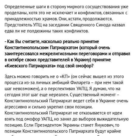
Определенные шаги в сторону мирного сосуществования уже
проделаны, хотя это не исключает и конфликтов, связанных с
принадлежностью храмов. Они, кстати, продолжаются.
Предстоятель УПЦ на заседании Священного Синода назвал
едва ли не полдюжины таких конфликтов.
- Как Вы считаете, насколько реально принятие
Константинопольским Патриархатом (который очень
заинтересовался межрелигиозными переговорами и отправил
в октябре своих представителей в Украину) принятие
«Киевского Патриархата» под свой омофор?
Здесь можно говорить не о «КП» (он сейчас вышел из этого
процесса из-за личных амбиций Филарета – при нем такой
шаг невозможен), а о перспективах УАПЦ. Я думаю, что на
сегодня этот шаг еще нереален. Существенный момент –
Константинопольский Патриархат ведет себя в Украине очень
агрессивно и сильно укрепил свои позиции.
Константинопольский Патриархат не отказывается от идеи
взять под омофор УАПЦ, но занял до выборов выжидательную
позицию. Если Президентом Украины станет Янукович, то
позиции Константинопольского Патриархата будут крайне