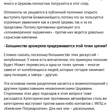
много и Церковь полностью погрузится в этот спор.
Оппоненты не решаются в публичной полемике открыто
выступить против Блаженнейшего, потому что он пользуется
огромным уважением как в самой Церкви, так и за ее
пределами. Потому противники критикуют его
«злонамеренное окружение» - против них ведется довольно
серьезная кампания.
- Большинство архиереев придерживаются этой точки зрения?
Сложно сказать, поскольку большинство этих дискуссий –
непубличные. У меня есть впечатление, что примерно пополам
будет. Может перевесить и одна из точек зрения – многое
зависит от колеблющихся людей, которые сегодня занимают
одну позицию, а завтра – другую.
Эта основная линия разделения касается и взаимоотношений с
другими православными неканоническими Церквями.
Сторонники этих двух подходов в этом вопросе тоже
расходятся. Категорические противники автокефалии столь же
категорично выступают против каких-либо контактов с УАПЦ и
«Киевским Патриархатом». Для них они – раскольники,