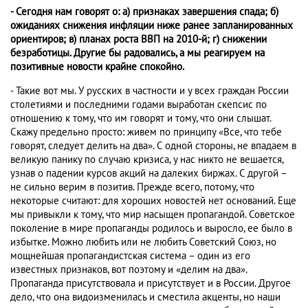
- Сегодня нам говорят о: а) признаках завершения спада; б)
ожиданиях снижения инфляции ниже ранее запланированных
ориентиров; в) планах роста ВВП на 2010-й; г) снижении
безработицы. Другие бы радовались, а мы реагируем на
позитивные новости крайне спокойно.
- Такие вот мы. У русских в частности и у всех граждан России
столетиями и последними годами выработан скепсис по
отношению к тому, что им говорят и тому, что они слышат.
Скажу предельно просто: живем по принципу «Все, что тебе
говорят, следует делить на два». С одной стороны, не впадаем в
великую панику по случаю кризиса, у нас никто не вешается,
узнав о падении курсов акций на далеких биржах. С другой –
не сильно верим в позитив. Прежде всего, потому, что
некоторые считают: для хороших новостей нет оснований. Еще
мы привыкли к тому, что мир насыщен пропагандой. Советское
поколение в мире пропаганды родилось и выросло, ее было в
избытке. Можно любить или не любить Советский Союз, но
мощнейшая пропагандистская система – один из его
известных признаков, вот поэтому и «делим на два».
Пропаганда присутствовала и присутствует и в России. Другое
дело, что она видоизменилась и сместила акценты, но наши