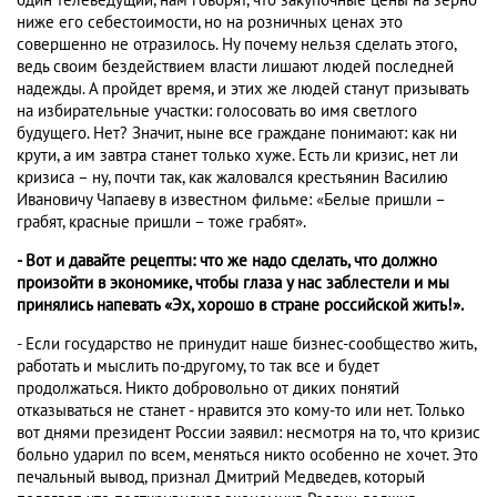
один телеведущий, нам говорят, что закупочные цены на зерно
ниже его себестоимости, но на розничных ценах это
совершенно не отразилось. Ну почему нельзя сделать этого,
ведь своим бездействием власти лишают людей последней
надежды. А пройдет время, и этих же людей станут призывать
на избирательные участки: голосовать во имя светлого
будущего. Нет? Значит, ныне все граждане понимают: как ни
крути, а им завтра станет только хуже. Есть ли кризис, нет ли
кризиса – ну, почти так, как жаловался крестьянин Василию
Ивановичу Чапаеву в известном фильме: «Белые пришли –
грабят, красные пришли – тоже грабят».
- Вот и давайте рецепты: что же надо сделать, что должно
произойти в экономике, чтобы глаза у нас заблестели и мы
принялись напевать «Эх, хорошо в стране российской жить!».
- Если государство не принудит наше бизнес-сообщество жить,
работать и мыслить по-другому, то так все и будет
продолжаться. Никто добровольно от диких понятий
отказываться не станет - нравится это кому-то или нет. Только
вот днями президент России заявил: несмотря на то, что кризис
больно ударил по всем, меняться никто особенно не хочет. Это
печальный вывод, признал Дмитрий Медведев, который