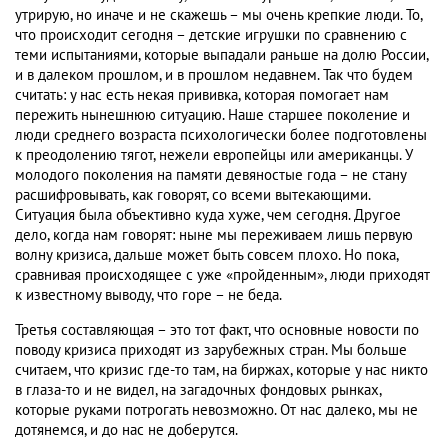
утрирую, но иначе и не скажешь – мы очень крепкие люди. То,
что происходит сегодня – детские игрушки по сравнению с
теми испытаниями, которые выпадали раньше на долю России,
и в далеком прошлом, и в прошлом недавнем. Так что будем
считать: у нас есть некая прививка, которая помогает нам
пережить нынешнюю ситуацию. Наше старшее поколение и
люди среднего возраста психологически более подготовлены
к преодолению тягот, нежели европейцы или американцы. У
молодого поколения на памяти девяностые года – не стану
расшифровывать, как говорят, со всеми вытекающими.
Ситуация была объективно куда хуже, чем сегодня. Другое
дело, когда нам говорят: ныне мы переживаем лишь первую
волну кризиса, дальше может быть совсем плохо. Но пока,
сравнивая происходящее с уже «пройденным», люди приходят
к известному выводу, что горе – не беда.
Третья составляющая – это тот факт, что основные новости по
поводу кризиса приходят из зарубежных стран. Мы больше
считаем, что кризис где-то там, на биржах, которые у нас никто
в глаза-то и не видел, на загадочных фондовых рынках,
которые руками потрогать невозможно. От нас далеко, мы не
дотянемся, и до нас не доберутся.