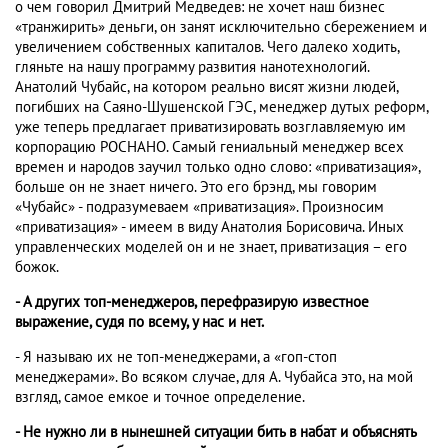
о чем говорил Дмитрий Медведев: не хочет наш бизнес
«транжирить» деньги, он занят исключительно сбережением и
увеличением собственных капиталов. Чего далеко ходить,
гляньте на нашу программу развития нанотехнологий.
Анатолий Чубайс, на котором реально висят жизни людей,
погибших на Саяно-Шушенской ГЭС, менеджер дутых реформ,
уже теперь предлагает приватизировать возглавляемую им
корпорацию РОСНАНО. Самый гениальный менеджер всех
времен и народов заучил только одно слово: «приватизация»,
больше он не знает ничего. Это его брэнд, мы говорим
«Чубайс» - подразумеваем «приватизация». Произносим
«приватизация» - имеем в виду Анатолия Борисовича. Иных
управленческих моделей он и не знает, приватизация – его
божок.
- А других топ-менеджеров, перефразирую известное
выражение, судя по всему, у нас и нет.
- Я называю их не топ-менеджерами, а «гоп-стоп
менеджерами». Во всяком случае, для А. Чубайса это, на мой
взгляд, самое емкое и точное определение.
- Не нужно ли в нынешней ситуации бить в набат и объяснять