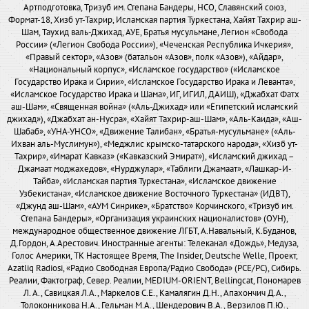
Артподготовка, Тризуб им. Степана Бандеры, НСО, Славянский союз,
Формат-18, Хизб ут-Тахрир, Исламская партия Туркестана, Хайят Тахрир аш-
Шам, Таухид валь-Джихад, АУЕ, Братья мусульмане, Легион «Свобода
России» («Легион Свобода России»), «Чеченская Республика Ичкерия»,
«Правый сектор», «Азов» (батальон «Азов», полк «Азов»), «Айдар»,
«Национальный корпус», «Исламское государство» («Исламское
Государство Ирака и Сирии», «Исламское Государство Ирака и Леванта»,
«Исламское Государство Ирака и Шама», ИГ, ИГИЛ, ДАИШ), «Джабхат Фатх
аш-Шам», «Священная война» («Аль-Джихад» или «Египетский исламский
джихад»), «Джабхат ан-Нусра», «Хайят Тахрир-аш-Шам», «Аль-Каида», «Аш-
Шабаб», «УНА-УНСО», «Движение Талибан», «Братья-мусульмане» («Аль-
Ихван аль-Муслимун»), «Меджлис крымско-татарского народа», «Хизб ут-
Тахрир», «Имарат Кавказ» («Кавказский Эмират»), «Исламский джихад –
Джамаат моджахедов», «Нурджулар», «Таблиги Джамаат», «Лашкар-И-
Тайба», «Исламская партия Туркестана», «Исламское движение
Узбекистана», «Исламское движение Восточного Туркестана» (ИДВТ),
«Джунд аш-Шам», «АУМ Синрике», «Братство» Корчинского, «Тризуб им.
Степана Бандеры», «Организация украинских националистов» (ОУН),
международное общественное движение ЛГБТ, А.Навальный, К.Буданов,
Д.Гордон, А.Арестович. Иностранные агенты: Телеканал «Дождь», Медуза,
Голос Америки, ТК Настоящее Время, The Insider, Deutsche Welle, Проект,
Azatliq Radiosi, «Радио Свободная Европа/Радио Свобода» (PCE/PC), Сибирь.
Реалии, Фактограф, Север. Реалии, MEDIUM-ORIENT, Bellingcat, Пономарев
Л. А., Савицкая Л.А., Маркелов С.Е., Камалягин Д.Н., Апахончич Д.А.,
Толоконникова Н.А., Гельман М.А., Шендерович В.А., Верзилов П.Ю.,