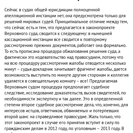
Сейчас в судах общей юрисдикции полноценной
апелляционной инстанции нет, она предусмотрена только для
решений мировых судей. Принципиальное отличие между тем,
что сейчас есть и тем, что предлагается в законопроекте
Верховного суда, сводится к следующему: в нынешней
кассационной инстанции все сводится к повторному
рассмотрению прежних документов, работает она формально.
То есть прописана процедура обжалования решения суда, а
фактически это издевательство над правосудием, потому что
на всю процедуру рассмотрения жалобы отводится несколько
минут – судья-докладчик зачитывает фрагмент жалобы, дается
возможность выступить по минуте другим сторонам и коллегия
удаляется в совещательную комнату – все! Предлагаемая
Верховным судом процедура предполагает судебное
следствие, исследование доказательств, вызов свидетелей, по
необходимости экспертизу и так далее. Это в определенной
степени второе судебное рассмотрение дела, что, конечно, для
интересов истцов, ответчиков, обвиняемых и потерпевших
второй шанс на справедливое правосудие. Жаль только, что
этот законопроект в случае его принятия вступит в силу по
гражданским делам в 2012 году, по уголовным – 2013 году. В