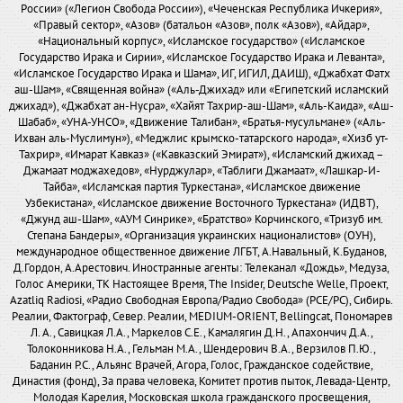
России» («Легион Свобода России»), «Чеченская Республика Ичкерия»,
«Правый сектор», «Азов» (батальон «Азов», полк «Азов»), «Айдар»,
«Национальный корпус», «Исламское государство» («Исламское
Государство Ирака и Сирии», «Исламское Государство Ирака и Леванта»,
«Исламское Государство Ирака и Шама», ИГ, ИГИЛ, ДАИШ), «Джабхат Фатх
аш-Шам», «Священная война» («Аль-Джихад» или «Египетский исламский
джихад»), «Джабхат ан-Нусра», «Хайят Тахрир-аш-Шам», «Аль-Каида», «Аш-
Шабаб», «УНА-УНСО», «Движение Талибан», «Братья-мусульмане» («Аль-
Ихван аль-Муслимун»), «Меджлис крымско-татарского народа», «Хизб ут-
Тахрир», «Имарат Кавказ» («Кавказский Эмират»), «Исламский джихад –
Джамаат моджахедов», «Нурджулар», «Таблиги Джамаат», «Лашкар-И-
Тайба», «Исламская партия Туркестана», «Исламское движение
Узбекистана», «Исламское движение Восточного Туркестана» (ИДВТ),
«Джунд аш-Шам», «АУМ Синрике», «Братство» Корчинского, «Тризуб им.
Степана Бандеры», «Организация украинских националистов» (ОУН),
международное общественное движение ЛГБТ, А.Навальный, К.Буданов,
Д.Гордон, А.Арестович. Иностранные агенты: Телеканал «Дождь», Медуза,
Голос Америки, ТК Настоящее Время, The Insider, Deutsche Welle, Проект,
Azatliq Radiosi, «Радио Свободная Европа/Радио Свобода» (PCE/PC), Сибирь.
Реалии, Фактограф, Север. Реалии, MEDIUM-ORIENT, Bellingcat, Пономарев
Л. А., Савицкая Л.А., Маркелов С.Е., Камалягин Д.Н., Апахончич Д.А.,
Толоконникова Н.А., Гельман М.А., Шендерович В.А., Верзилов П.Ю.,
Баданин Р.С., Альянс Врачей, Агора, Голос, Гражданское содействие,
Династия (фонд), За права человека, Комитет против пыток, Левада-Центр,
Молодая Карелия, Московская школа гражданского просвещения,