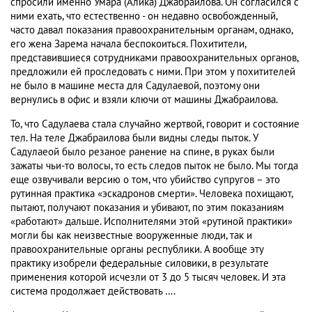
спросили именно Умара (Алика) Джабраилова. Он согласился с
ними ехать, что естественно - он недавно освобожденный,
часто давал показания правоохранительным органам, однако,
его жена Зарема начала беспокоиться. Похитители,
представившиеся сотрудниками правоохранительных органов,
предложили ей проследовать с ними. При этом у похитителей
не было в машине места для Садулаевой, поэтому они
вернулись в офис и взяли ключи от машины Джабраилова.
То, что Садулаева стала случайно жертвой, говорит и состояние
тел. На теле Джабраилова были видны следы пыток. У
Садулаеой было резаное ранение на спине, в руках были
зажаты чьи-то волосы, то есть следов пыток не было. Мы тогда
еще озвучивали версию о том, что убийство супругов – это
рутинная практика «эскадронов смерти». Человека похищают,
пытают, получают показания и убивают, по этим показаниям
«работают» дальше. Исполнителями этой «рутиной практики»
могли бы как неизвестные вооруженные люди, так и
правоохранительные органы республики. А вообще эту
практику изобрели федеральные силовики, в результате
применения которой исчезли от 3 до 5 тысяч человек. И эта
система продолжает действовать ….