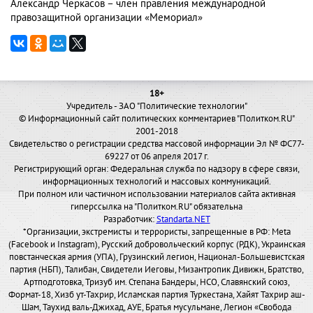
Александр Черкасов – член правления международной
правозащитной организации «Мемориал»
18+
Учредитель - ЗАО "Политические технологии"
© Информационный сайт политических комментариев "Политком.RU"
2001-2018
Свидетельство о регистрации средства массовой информации Эл № ФС77-
69227 от 06 апреля 2017 г.
Регистрирующий орган: Федеральная служба по надзору в сфере связи,
информационных технологий и массовых коммуникаций.
При полном или частичном использовании материалов сайта активная
гиперссылка на "Политком.RU" обязательна
Разработчик:
Standarta.NET
*Организации, экстремисты и террористы, запрещенные в РФ: Meta
(Facebook и Instagram), Русский добровольческий корпус (РДК), Украинская
повстанческая армия (УПА), Грузинский легион, Национал-Большевистская
партия (НБП), Талибан, Свидетели Иеговы, Мизантропик Дивижн, Братство,
Артподготовка, Тризуб им. Степана Бандеры, НСО, Славянский союз,
Формат-18, Хизб ут-Тахрир, Исламская партия Туркестана, Хайят Тахрир аш-
Шам, Таухид валь-Джихад, АУЕ, Братья мусульмане, Легион «Свобода