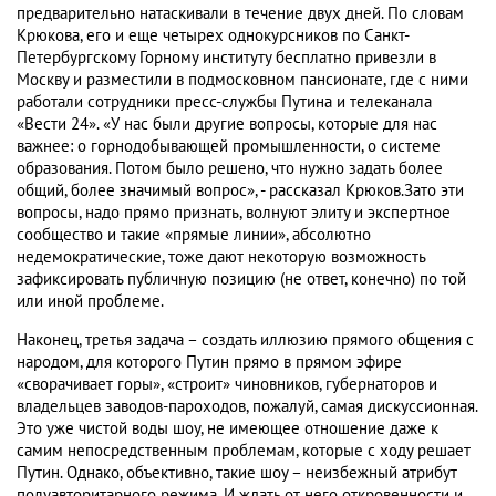
предварительно натаскивали в течение двух дней. По словам
Крюкова, его и еще четырех однокурсников по Санкт-
Петербургскому Горному институту бесплатно привезли в
Москву и разместили в подмосковном пансионате, где с ними
работали сотрудники пресс-службы Путина и телеканала
«Вести 24». «У нас были другие вопросы, которые для нас
важнее: о горнодобывающей промышленности, о системе
образования. Потом было решено, что нужно задать более
общий, более значимый вопрос», - рассказал Крюков.Зато эти
вопросы, надо прямо признать, волнуют элиту и экспертное
сообщество и такие «прямые линии», абсолютно
недемократические, тоже дают некоторую возможность
зафиксировать публичную позицию (не ответ, конечно) по той
или иной проблеме.
Наконец, третья задача – создать иллюзию прямого общения с
народом, для которого Путин прямо в прямом эфире
«сворачивает горы», «строит» чиновников, губернаторов и
владельцев заводов-пароходов, пожалуй, самая дискуссионная.
Это уже чистой воды шоу, не имеющее отношение даже к
самим непосредственным проблемам, которые с ходу решает
Путин. Однако, объективно, такие шоу – неизбежный атрибут
полуавторитарного режима. И ждать от него откровенности и