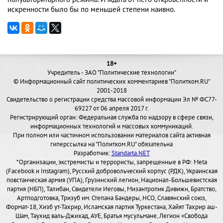
искренности было бы по меньшей степени наивно.
18+
Учредитель - ЗАО "Политические технологии"
© Информационный сайт политических комментариев "Политком.RU"
2001-2018
Свидетельство о регистрации средства массовой информации Эл № ФС77-
69227 от 06 апреля 2017 г.
Регистрирующий орган: Федеральная служба по надзору в сфере связи,
информационных технологий и массовых коммуникаций.
При полном или частичном использовании материалов сайта активная
гиперссылка на "Политком.RU" обязательна
Разработчик:
Standarta.NET
*Организации, экстремисты и террористы, запрещенные в РФ: Meta
(Facebook и Instagram), Русский добровольческий корпус (РДК), Украинская
повстанческая армия (УПА), Грузинский легион, Национал-Большевистская
партия (НБП), Талибан, Свидетели Иеговы, Мизантропик Дивижн, Братство,
Артподготовка, Тризуб им. Степана Бандеры, НСО, Славянский союз,
Формат-18, Хизб ут-Тахрир, Исламская партия Туркестана, Хайят Тахрир аш-
Шам, Таухид валь-Джихад, АУЕ, Братья мусульмане, Легион «Свобода