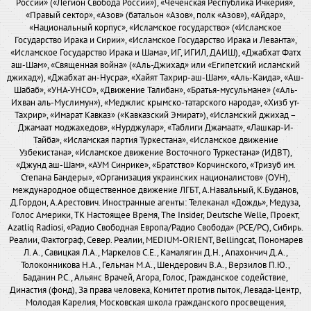
России» («Легион Свобода России»), «Чеченская Республика Ичкерия»,
«Правый сектор», «Азов» (батальон «Азов», полк «Азов»), «Айдар»,
«Национальный корпус», «Исламское государство» («Исламское
Государство Ирака и Сирии», «Исламское Государство Ирака и Леванта»,
«Исламское Государство Ирака и Шама», ИГ, ИГИЛ, ДАИШ), «Джабхат Фатх
аш-Шам», «Священная война» («Аль-Джихад» или «Египетский исламский
джихад»), «Джабхат ан-Нусра», «Хайят Тахрир-аш-Шам», «Аль-Каида», «Аш-
Шабаб», «УНА-УНСО», «Движение Талибан», «Братья-мусульмане» («Аль-
Ихван аль-Муслимун»), «Меджлис крымско-татарского народа», «Хизб ут-
Тахрир», «Имарат Кавказ» («Кавказский Эмират»), «Исламский джихад –
Джамаат моджахедов», «Нурджулар», «Таблиги Джамаат», «Лашкар-И-
Тайба», «Исламская партия Туркестана», «Исламское движение
Узбекистана», «Исламское движение Восточного Туркестана» (ИДВТ),
«Джунд аш-Шам», «АУМ Синрике», «Братство» Корчинского, «Тризуб им.
Степана Бандеры», «Организация украинских националистов» (ОУН),
международное общественное движение ЛГБТ, А.Навальный, К.Буданов,
Д.Гордон, А.Арестович. Иностранные агенты: Телеканал «Дождь», Медуза,
Голос Америки, ТК Настоящее Время, The Insider, Deutsche Welle, Проект,
Azatliq Radiosi, «Радио Свободная Европа/Радио Свобода» (PCE/PC), Сибирь.
Реалии, Фактограф, Север. Реалии, MEDIUM-ORIENT, Bellingcat, Пономарев
Л. А., Савицкая Л.А., Маркелов С.Е., Камалягин Д.Н., Апахончич Д.А.,
Толоконникова Н.А., Гельман М.А., Шендерович В.А., Верзилов П.Ю.,
Баданин Р.С., Альянс Врачей, Агора, Голос, Гражданское содействие,
Династия (фонд), За права человека, Комитет против пыток, Левада-Центр,
Молодая Карелия, Московская школа гражданского просвещения,