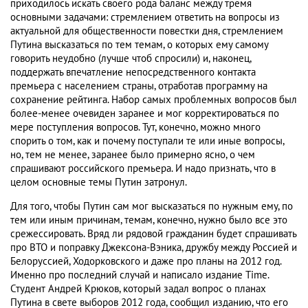
приходилось искать своего рода баланс между тремя
основными задачами: стремлением ответить на вопросы из
актуальной для общественности повестки дня, стремлением
Путина высказаться по тем темам, о которых ему самому
говорить неудобно (лучше чтоб спросили) и, наконец,
поддержать впечатление непосредственного контакта
премьера с населением страны, отработав программу на
сохранение рейтинга. Набор самых проблемных вопросов был
более-менее очевиден заранее и мог корректироваться по
мере поступления вопросов. Тут, конечно, можно много
спорить о том, как и почему поступали те или иные вопросы,
но, тем не менее, заранее было примерно ясно, о чем
спрашивают российского премьера. И надо признать, что в
целом основные темы Путин затронул.
Для того, чтобы Путин сам мог высказаться по нужным ему, по
тем или иным причинам, темам, конечно, нужно было все это
срежессировать. Вряд ли рядовой гражданин будет спрашивать
про ВТО и поправку Джексона-Вэника, дружбу между Россией и
Белоруссией, Ходорковского и даже про планы на 2012 год.
Именно про последний случай и написало издание Time.
Студент Андрей Крюков, который задал вопрос о планах
Путина в свете выборов 2012 года, сообщил изданию, что его