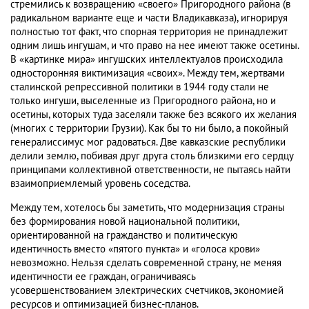
стремились к возвращению «своего» Пригородного района (в
радикальном варианте еще и части Владикавказа), игнорируя
полностью тот факт, что спорная территория не принадлежит
одним лишь ингушам, и что право на нее имеют также осетины.
В «картинке мира» ингушских интеллектуалов происходила
односторонняя виктимизация «своих». Между тем, жертвами
сталинской репрессивной политики в 1944 году стали не
только ингуши, выселенные из Пригородного района, но и
осетины, которых туда заселяли также без всякого их желания
(многих с территории Грузии). Как бы то ни было, а покойный
генералиссимус мог радоваться. Две кавказские республики
делили землю, побивая друг друга столь близкими его сердцу
принципами коллективной ответственности, не пытаясь найти
взаимоприемлемый уровень соседства.
Между тем, хотелось бы заметить, что модернизация страны
без формирования новой национальной политики,
ориентированной на гражданство и политическую
идентичность вместо «пятого пункта» и «голоса крови»
невозможно. Нельзя сделать современной страну, не меняя
идентичности ее граждан, ограничиваясь
усовершенствованием электрических счетчиков, экономией
ресурсов и оптимизацией бизнес-планов.