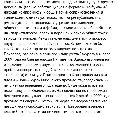
конфликта, а соседние президенты подписывают друг с другом
документы (только работающие, а не формальные бумажки),
находят компромиссы и общие точки соприкосновения. В
конце концов, не так уж плохо, что два республиканских
руководителя преодолевая внутриэлитное давление,
общественные страхи и фобии, не стали делать себе рейтинги
на «патриотическом поле», а перешли к поиску общих точек
выхода из тупиков. Между тем, не надо думать, что процесс
внутреннего примирения будет легок. Вспомним хотя бы,
какой жесткий спор по поводу видения перспектив
Пригородного района пришлось выдержать Евкурову в январе
2009 года на Съезде народа Ингушетии. Однако его линия на
отделение проблем вынужденных переселенцев (то есть
проблем конкретных людей вне зависимости от их
этничности) от статуса Пригородного района принесла свои
плоды. «Новый курс» ингушского президента, продвигаемый
им с начала нынешнего года, еще до 17 декабря встретил
поддержку и во Владикавказе. На совещании по проблемам
беженцев и вынужденных переселенцев 2 октября 2009 года
президент Северной Осетии Таймураз Мамсуров заявил, что
ингуши могут свободно вернуться в Пригородный район, а
власти Северной Осетии не чинят им препятствий в этом.