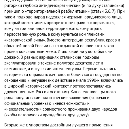
риторики глубоко антидемократический (и по духу сталинский)
принцип о «территориальной реабилитации» (статьи 3,6, 7). При
таком подходе народ наделялся чертами юридического лица,
который может иметь приоритетное право распоряжаться,
кому на той или иной территории жить, кому играть
первостепенную роль, а кому мучиться комплексами
«исторической вины». Вместо интеграции республик, краев и
областей новой России на гражданской основе этот закон
провел конфликтные межи. И иллюзий ни у кого быть не
должно. В разных вариациях сталинские подходы
эксплуатировали в течение полутора десятков лет и
осетинские, и ингушские интеллектуалы. Первые пытались
исторически оправдать жестокость Советского государства по
отношению к ингушам (их действия начала 1990-х включались
в широкий исторический контекст, противопоставлялись
дружественным России осетинам). Как следствие - разного
рода популистские политические заявления (включая и
официальный уровень) о «невозможности» и
«нежелательности» совместного проживания двух народов
(якобы исторически враждебных друг другу).
Вторые же с упорством достойным лучшего применения