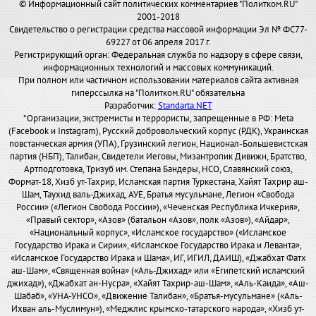
© Информационный сайт политических комментариев "Политком.RU"
2001-2018
Свидетельство о регистрации средства массовой информации Эл № ФС77-
69227 от 06 апреля 2017 г.
Регистрирующий орган: Федеральная служба по надзору в сфере связи,
информационных технологий и массовых коммуникаций.
При полном или частичном использовании материалов сайта активная
гиперссылка на "Политком.RU" обязательна
Разработчик:
Standarta.NET
*Организации, экстремисты и террористы, запрещенные в РФ: Meta
(Facebook и Instagram), Русский добровольческий корпус (РДК), Украинская
повстанческая армия (УПА), Грузинский легион, Национал-Большевистская
партия (НБП), Талибан, Свидетели Иеговы, Мизантропик Дивижн, Братство,
Артподготовка, Тризуб им. Степана Бандеры, НСО, Славянский союз,
Формат-18, Хизб ут-Тахрир, Исламская партия Туркестана, Хайят Тахрир аш-
Шам, Таухид валь-Джихад, АУЕ, Братья мусульмане, Легион «Свобода
России» («Легион Свобода России»), «Чеченская Республика Ичкерия»,
«Правый сектор», «Азов» (батальон «Азов», полк «Азов»), «Айдар»,
«Национальный корпус», «Исламское государство» («Исламское
Государство Ирака и Сирии», «Исламское Государство Ирака и Леванта»,
«Исламское Государство Ирака и Шама», ИГ, ИГИЛ, ДАИШ), «Джабхат Фатх
аш-Шам», «Священная война» («Аль-Джихад» или «Египетский исламский
джихад»), «Джабхат ан-Нусра», «Хайят Тахрир-аш-Шам», «Аль-Каида», «Аш-
Шабаб», «УНА-УНСО», «Движение Талибан», «Братья-мусульмане» («Аль-
Ихван аль-Муслимун»), «Меджлис крымско-татарского народа», «Хизб ут-