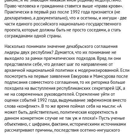
районе, и не знающим никакой иной родины) недопустимо.
Право человека и гражданина ставится выше «права крови».
Практически в первый раз после 1992 года признается (не
декларативно, а документально), что и осетины, и ингуши - две
части единого российского национально-государственного
проекта, которые должны быть не просто соседями, а стать
согражданами одной страны.
Насколько понимали значение декабрьского соглашения
лидеры двух республик? Думается, что их понимание не
выходило за рамки прагматических подходов. Вряд ли они
представляли себе, что делают шаг по направлению от
архаичной национальной политики к модернизированной. Если
посмотреть на первые заявления Евкурова и Мамсурова после
подписания совместного соглашения, то их риторика больше
походила на выступления республиканских секретарей ЦК, а
не на современных руководителей. Стремление уйти от
оценки событий 1992 года, выдумывание эвфемизмов вместо
слова «конфликт». В то же время поймал себя на мысли: «А
может быть, действительно, политическая корректность в
данном конкретном случае не так уж и плоха!» Пусть ученые
объективно, с цифрами, фактами, историческими источниками
рассматривают причины, последствия осетино-ингушского