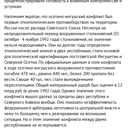
продемонстрировали готовность к взаимным компромиссам и
уступкам.
Напомним вкратце, что осетино-ингушский конфликт был
первым этнополитическим противоборством на территории
России после распада Советского Союза. Несмотря на
непродолжительный период вооруженных столкновений (31
октября - 4 ноября 1992 года) столкновений, их значение
нельзя недооценивать. Они на долгие годы определили
этнополитический климат в двух республиках, стали основой
для политической идентификации постсоветской Ингушетии и
Северной Осетии. По официальным данным в зоне конфликта
в ходе осетино-ингушского вооруженного противостояния
погибло 478 чел., ранено 840 чел., более 200 пропали без
вести. Свыше 40 тыс. чел. стали вынужденными
переселенцами. Общий материальный ущерб был оценен в 12
млрд.руб. (в ценах 1992 года). Однако значение этого
конфликта вышло далеко за пределы двух республик и
Северного Кавказа вообще. Оно показало неэффективность
федерального арбитража, неготовность центральной власти к
чему-то большему, чем к реагированию на возникшие
ситуации. Но и этим значение конфликта между двумя
республиками не исчерпывается.