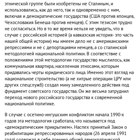
этнической группе были изобретены не Сталиным, и
использовались, как до него, так и одновременно с ним,
включая и демократические государства (США против японцев,
Чехословакия Бенеша против немцев). С этим тезисом трудно
не согласиться. Но в то же время нельзя не увидеть, что в
случае с российской историей (а кавказская история- это часть
нашей общей истории) мы имеем дело не с американскими
репрессиями и не с депортациями немцев, а со сталинской
методологией национальной политики. В соответствие с
положениями этой методологии государство мыслилось, как
коммунальная квартира, населенная этносами, которым
придавались черты юридического лица. Именно этот взгляд на
национальное строительство (а не хитрые операции ЦРУ или
других спецслужб) создал мину замедленного действия под
фундамент советского государства. Он же весьма затруднил
переход нового российского государства к современной
национальной политике.
В случае с осетино-ингушским конфликтом начала 1990-х
годов эта методология сработала, что называется под
«демократическим прикрытием». Наспех принятый Закон о
реабилитации репрессированных народов (26 апреля 1991
года) содержал в себе помимо общей демократической