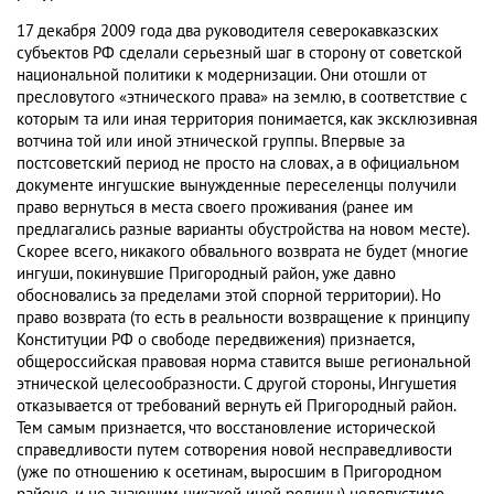
17 декабря 2009 года два руководителя северокавказских
субъектов РФ сделали серьезный шаг в сторону от советской
национальной политики к модернизации. Они отошли от
пресловутого «этнического права» на землю, в соответствие с
которым та или иная территория понимается, как эксклюзивная
вотчина той или иной этнической группы. Впервые за
постсоветский период не просто на словах, а в официальном
документе ингушские вынужденные переселенцы получили
право вернуться в места своего проживания (ранее им
предлагались разные варианты обустройства на новом месте).
Скорее всего, никакого обвального возврата не будет (многие
ингуши, покинувшие Пригородный район, уже давно
обосновались за пределами этой спорной территории). Но
право возврата (то есть в реальности возвращение к принципу
Конституции РФ о свободе передвижения) признается,
общероссийская правовая норма ставится выше региональной
этнической целесообразности. С другой стороны, Ингушетия
отказывается от требований вернуть ей Пригородный район.
Тем самым признается, что восстановление исторической
справедливости путем сотворения новой несправедливости
(уже по отношению к осетинам, выросшим в Пригородном