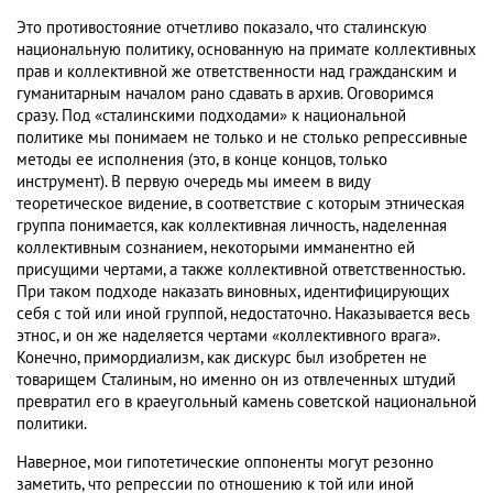
Это противостояние отчетливо показало, что сталинскую
национальную политику, основанную на примате коллективных
прав и коллективной же ответственности над гражданским и
гуманитарным началом рано сдавать в архив. Оговоримся
сразу. Под «сталинскими подходами» к национальной
политике мы понимаем не только и не столько репрессивные
методы ее исполнения (это, в конце концов, только
инструмент). В первую очередь мы имеем в виду
теоретическое видение, в соответствие с которым этническая
группа понимается, как коллективная личность, наделенная
коллективным сознанием, некоторыми имманентно ей
присущими чертами, а также коллективной ответственностью.
При таком подходе наказать виновных, идентифицирующих
себя с той или иной группой, недостаточно. Наказывается весь
этнос, и он же наделяется чертами «коллективного врага».
Конечно, примордиализм, как дискурс был изобретен не
товарищем Сталиным, но именно он из отвлеченных штудий
превратил его в краеугольный камень советской национальной
политики.
Наверное, мои гипотетические оппоненты могут резонно
заметить, что репрессии по отношению к той или иной