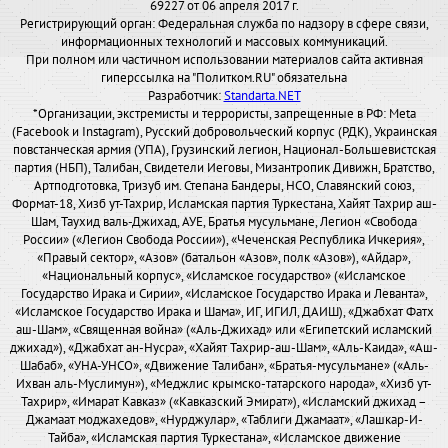
69227 от 06 апреля 2017 г.
Регистрирующий орган: Федеральная служба по надзору в сфере связи,
информационных технологий и массовых коммуникаций.
При полном или частичном использовании материалов сайта активная
гиперссылка на "Политком.RU" обязательна
Разработчик:
Standarta.NET
*Организации, экстремисты и террористы, запрещенные в РФ: Meta
(Facebook и Instagram), Русский добровольческий корпус (РДК), Украинская
повстанческая армия (УПА), Грузинский легион, Национал-Большевистская
партия (НБП), Талибан, Свидетели Иеговы, Мизантропик Дивижн, Братство,
Артподготовка, Тризуб им. Степана Бандеры, НСО, Славянский союз,
Формат-18, Хизб ут-Тахрир, Исламская партия Туркестана, Хайят Тахрир аш-
Шам, Таухид валь-Джихад, АУЕ, Братья мусульмане, Легион «Свобода
России» («Легион Свобода России»), «Чеченская Республика Ичкерия»,
«Правый сектор», «Азов» (батальон «Азов», полк «Азов»), «Айдар»,
«Национальный корпус», «Исламское государство» («Исламское
Государство Ирака и Сирии», «Исламское Государство Ирака и Леванта»,
«Исламское Государство Ирака и Шама», ИГ, ИГИЛ, ДАИШ), «Джабхат Фатх
аш-Шам», «Священная война» («Аль-Джихад» или «Египетский исламский
джихад»), «Джабхат ан-Нусра», «Хайят Тахрир-аш-Шам», «Аль-Каида», «Аш-
Шабаб», «УНА-УНСО», «Движение Талибан», «Братья-мусульмане» («Аль-
Ихван аль-Муслимун»), «Меджлис крымско-татарского народа», «Хизб ут-
Тахрир», «Имарат Кавказ» («Кавказский Эмират»), «Исламский джихад –
Джамаат моджахедов», «Нурджулар», «Таблиги Джамаат», «Лашкар-И-
Тайба», «Исламская партия Туркестана», «Исламское движение