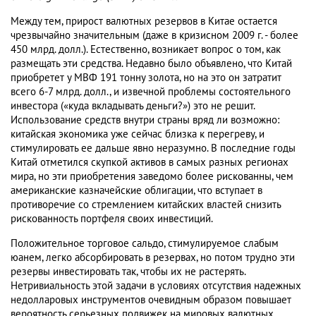
Между тем, прирост валютных резервов в Китае остается
чрезвычайно значительным (даже в кризисном 2009 г. - более
450 млрд. долл.). Естественно, возникает вопрос о том, как
размещать эти средства. Недавно было объявлено, что Китай
приобретет у МВФ 191 тонну золота, но на это он затратит
всего 6-7 млрд. долл., и извечной проблемы состоятельного
инвестора («куда вкладывать деньги?») это не решит.
Использование средств внутри страны вряд ли возможно:
китайская экономика уже сейчас близка к перегреву, и
стимулировать ее дальше явно неразумно. В последние годы
Китай отметился скупкой активов в самых разных регионах
мира, но эти приобретения заведомо более рискованны, чем
американские казначейские облигации, что вступает в
противоречие со стремлением китайских властей снизить
рискованность портфеля своих инвестиций.
Положительное торговое сальдо, стимулируемое слабым
юанем, легко абсорбировать в резервах, но потом трудно эти
резервы инвестировать так, чтобы их не растерять.
Нетривиальность этой задачи в условиях отсутствия надежных
недолларовых инструментов очевидным образом повышает
вероятность серьезных подвижек на мировых валютных