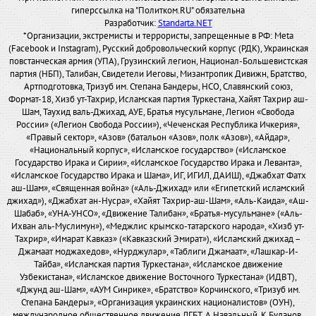
гиперссылка на "Политком.RU" обязательна
Разработчик:
Standarta.NET
*Организации, экстремисты и террористы, запрещенные в РФ: Meta
(Facebook и Instagram), Русский добровольческий корпус (РДК), Украинская
повстанческая армия (УПА), Грузинский легион, Национал-Большевистская
партия (НБП), Талибан, Свидетели Иеговы, Мизантропик Дивижн, Братство,
Артподготовка, Тризуб им. Степана Бандеры, НСО, Славянский союз,
Формат-18, Хизб ут-Тахрир, Исламская партия Туркестана, Хайят Тахрир аш-
Шам, Таухид валь-Джихад, АУЕ, Братья мусульмане, Легион «Свобода
России» («Легион Свобода России»), «Чеченская Республика Ичкерия»,
«Правый сектор», «Азов» (батальон «Азов», полк «Азов»), «Айдар»,
«Национальный корпус», «Исламское государство» («Исламское
Государство Ирака и Сирии», «Исламское Государство Ирака и Леванта»,
«Исламское Государство Ирака и Шама», ИГ, ИГИЛ, ДАИШ), «Джабхат Фатх
аш-Шам», «Священная война» («Аль-Джихад» или «Египетский исламский
джихад»), «Джабхат ан-Нусра», «Хайят Тахрир-аш-Шам», «Аль-Каида», «Аш-
Шабаб», «УНА-УНСО», «Движение Талибан», «Братья-мусульмане» («Аль-
Ихван аль-Муслимун»), «Меджлис крымско-татарского народа», «Хизб ут-
Тахрир», «Имарат Кавказ» («Кавказский Эмират»), «Исламский джихад –
Джамаат моджахедов», «Нурджулар», «Таблиги Джамаат», «Лашкар-И-
Тайба», «Исламская партия Туркестана», «Исламское движение
Узбекистана», «Исламское движение Восточного Туркестана» (ИДВТ),
«Джунд аш-Шам», «АУМ Синрике», «Братство» Корчинского, «Тризуб им.
Степана Бандеры», «Организация украинских националистов» (ОУН),
международное общественное движение ЛГБТ, А.Навальный, К.Буданов,