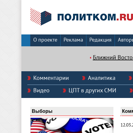
О проекте
Реклама
Редакция
Автор
Ближний Восто
Комментарии
Аналитика
Видео
ЦПТ в других СМИ
Выборы
Ком
12.03.