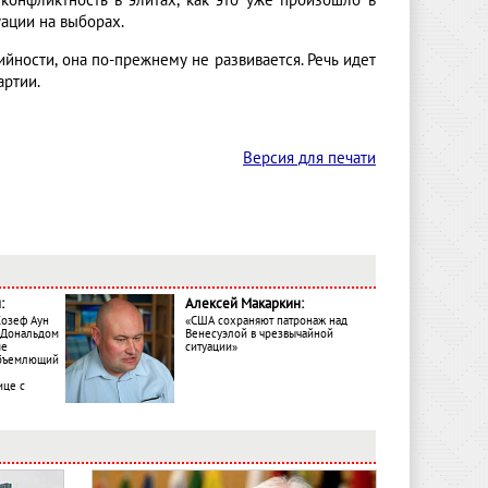
 конфликтность в элитах, как это уже произошло в
уации на выборах.
йности, она по-прежнему не развивается. Речь идет
артии.
Версия для печати
:
Алексей Макаркин:
Жозеф Аун
«США сохраняют патронаж над
с Дональдом
Венесуэлой в чрезвычайной
ме
ситуации»
объемлющий
ице с