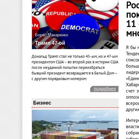
Ро
по
11 
мн
Борис Макаренко
Трамп 47-ой
Я бы 
Тенде
Дональд Трамп стал не только 45-ым, но и 47-ым
списо
президентом США – во второй раз в истории США
больш
после неудачной попытки переизбраться
лидер
бывший президент возвращается в Белый Дом –
«Един
с другим порядковым номером.
Хабар
подробнее
счет 
оппоз
Бизнес
всеро
други
Интер
власт
собра