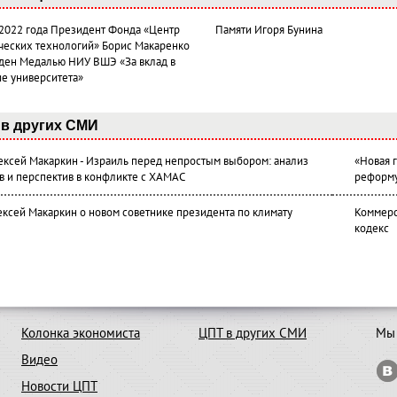
 2022 года Президент Фонда «Центр
Памяти Игоря Бунина
ческих технологий» Борис Макаренко
ден Медалью НИУ ВШЭ «За вклад в
ие университета»
в других СМИ
лексей Макаркин - Израиль перед непростым выбором: анализ
«Новая 
в и перспектив в конфликте с ХАМАС
реформ
ексей Макаркин о новом советнике президента по климату
Коммерс
кодекс
Колонка экономиста
ЦПТ в других СМИ
Мы 
Видео
Новости ЦПТ