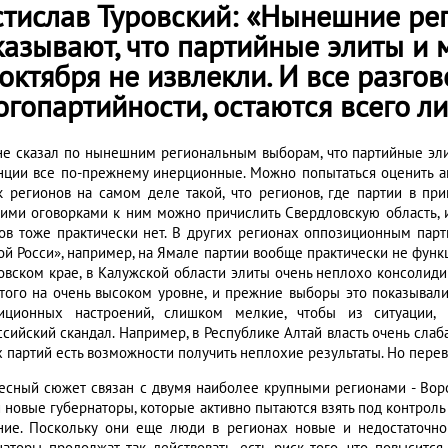
стислав Туровский: «Нынешние р
казывают, что партийные элиты и 
октября не извлекли. И все разго
огопартийности, остаются всего л
не сказал по нынешним региональным выборам, что партийные элит
нции все по-прежнему инерционные. Можно попытаться оценить ак
к регионов на самом деле такой, что регионов, где партии в при
ими оговорками к ним можно причислить Свердловскую область, и
ов тоже практически нет. В других регионах оппозиционным парт
ой Росси», например, на Ямале партии вообще практически не функ
овском крае, в Калужской области элиты очень неплохо консолид
этого на очень высоком уровне, и прежние выборы это показывали.
иционных настроений, слишком мелкие, чтобы из ситуации, 
ссийский скандал. Например, в Республике Алтай власть очень слаб
х партий есть возможности получить неплохие результаты. Но перево
есный сюжет связан с двумя наиболее крупными регионами - Вор
и новые губернаторы, которые активно пытаются взять под контрол
ние. Поскольку они еще люди в регионах новые и недостаточно