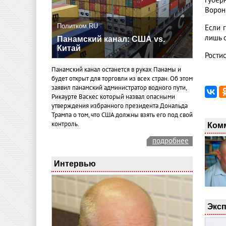
губер
Ворон
Политком.RU
Если 
лишь 
Панамский канал: США vs.
Китай
Рости
Панамский канал останется в руках Панамы и
будет открыт для торговли из всех стран. Об этом
заявил панамский администратор водного пути,
Рикаурте Васкес который назвал опасными
утверждения избранного президента Дональда
Трампа о том, что США должны взять его под свой
контроль.
Ком
подробнее
Интервью
Эксп