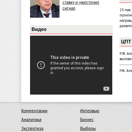
ставку и ужесточил
сигнал
23 мая
полити
награж
развит
Видео
ЦПТ 
FIB. А
вызово
МК. Ал
Комментарии
Интервью
Аналитика
Бизнес
Экспертиза
Выборы