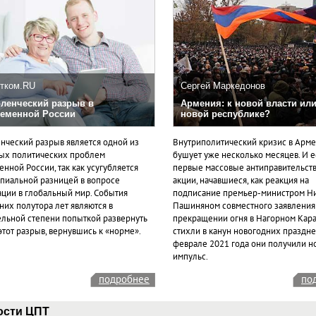
тком.RU
Сергей Маркедонов
ленческий разрыв в
Армения: к новой власти или
еменной России
новой республике?
нческий разрыв является одной из
Внутриполитический кризис в Арм
ых политических проблем
бушует уже несколько месяцев. И 
нной России, так как усугубляется
первые массовые антиправительст
пиальной разницей в вопросе
акции, начавшиеся, как реакция на
ации в глобальный мир. События
подписание премьер-министром Н
них полутора лет являются в
Пашиняном совместного заявления
ельной степени попыткой развернуть
прекращении огня в Нагорном Кара
этот разрыв, вернувшись к «норме».
стихли в канун новогодних празднес
феврале 2021 года они получили н
импульс.
подробнее
по
ости ЦПТ