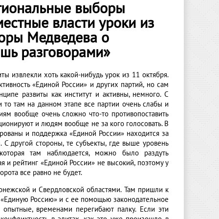
егиональные выборы
местные власти уроки из
воры Медведева о
ишь разговорами»
ы извлекли хоть какой-нибудь урок из 11 октября.
тивность «Единой России» и других партий, но сам
нципе развиты как институт и активны, немного. С
 то там на данном этапе все партии очень слабы и
иям вообще очень сложно что-то противопоставить
ционируют и людям вообще не за кого голосовать. В
ированы и поддержка «Единой России» находится за
 С другой стороны, те субъекты, где выше уровень
которая там наблюдается, можно было раздуть
ая и рейтинг «Единой России» не высокий, поэтому у
рота все равно не будет.
онежской и Свердловской областями. Там пришли к
ь «Единую Россию» и с ее помощью законодательное
 опытные, временами перегибают палку. Если эти