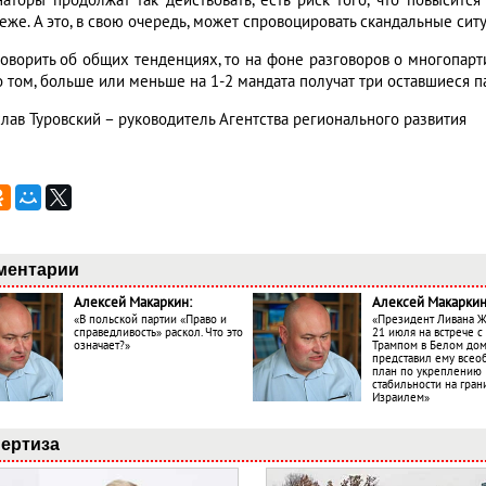
наторы продолжат так действовать, есть риск того, что повысится
еже. А это, в свою очередь, может спровоцировать скандальные сит
говорить об общих тенденциях, то на фоне разговоров о многопарти
о том, больше или меньше на 1-2 мандата получат три оставшиеся п
слав Туровский – руководитель Агентства регионального развития
ментарии
Алексей Макаркин:
Алексей Макаркин
«В польской партии «Право и
«Президент Ливана 
справедливость» раскол. Что это
21 июля на встрече 
означает?»
Трампом в Белом до
представил ему все
план по укреплению
стабильности на гран
Израилем»
ертиза