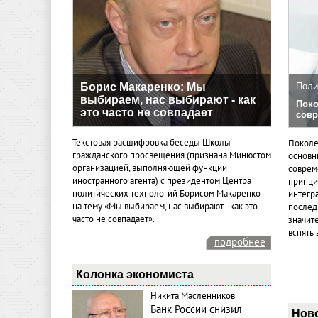
Борис Макаренко: Мы
Поли
выбираем, нас выбирают - как
Поко
это часто не совпадает
совр
Текстовая расшифровка беседы Школы
Поколе
гражданского просвещения (признана Минюстом
основн
организацией, выполняющей функции
совреме
иностранного агента) с президентом Центра
принци
политических технологий Борисом Макаренко
интегр
на тему «Мы выбираем, нас выбирают - как это
послед
часто не совпадает».
значит
вспять 
подробнее
Колонка экономиста
Никита Масленников
Банк России снизил
Нов