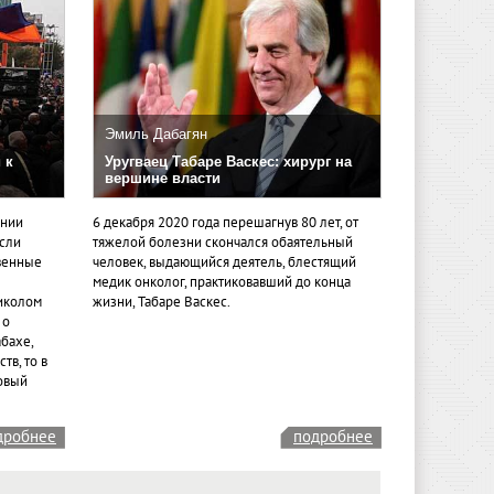
Эмиль Дабагян
 к
Уругваец Табаре Васкес: хирург на
вершине власти
ении
6 декабря 2020 года перешагнув 80 лет, от
если
тяжелой болезни скончался обаятельный
венные
человек, выдающийся деятель, блестящий
медик онколог, практиковавший до конца
иколом
жизни, Табаре Васкес.
 о
бахе,
тв, то в
овый
дробнее
подробнее