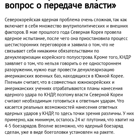
вопрос о передаче власти»
Северокорейская ядерная проблема очень сложная, так как
включает в себя множество внутриполитических и внешних
факторов. В мае прошлого года Северная Корея провела
ядерное испытание, после чего она приостановила процесс
шестисторонних переговоров и заявила о том, что не
связывает себя никакими обязательствами по
денуклеаризации корейского полуострова. Кроме того, КНДР
заявляет о том, что нельзя говорить о ее одностороннем
разоружении, нужно еще провести денуклеаризацию
американских военных баз, находящихся в Южной Корее.
Пхеньян считает, что в совместных южнокорейских и
американских учениях отрабатываются планы нанесения
ядерного удара по КНДР, поэтому власти Северной Кореи
считают необходимым готовиться к ответным ударам. Что
касается реальных возможностей нанесения ответных
ядерных ударов у КНДР, то здесь точки зрения различны. У них
примерно, как минимум, осталось 24 кг плутония, что хватит на
4-5 боезарядов. Вполне возможно, что ядерный боезаряд
сделан, уже в виде боеголовки установлен на ракете.