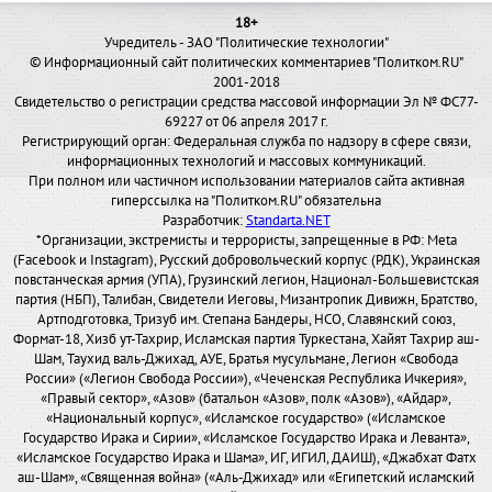
18+
Учредитель - ЗАО "Политические технологии"
© Информационный сайт политических комментариев "Политком.RU"
2001-2018
Свидетельство о регистрации средства массовой информации Эл № ФС77-
69227 от 06 апреля 2017 г.
Регистрирующий орган: Федеральная служба по надзору в сфере связи,
информационных технологий и массовых коммуникаций.
При полном или частичном использовании материалов сайта активная
гиперссылка на "Политком.RU" обязательна
Разработчик:
Standarta.NET
*Организации, экстремисты и террористы, запрещенные в РФ: Meta
(Facebook и Instagram), Русский добровольческий корпус (РДК), Украинская
повстанческая армия (УПА), Грузинский легион, Национал-Большевистская
партия (НБП), Талибан, Свидетели Иеговы, Мизантропик Дивижн, Братство,
Артподготовка, Тризуб им. Степана Бандеры, НСО, Славянский союз,
Формат-18, Хизб ут-Тахрир, Исламская партия Туркестана, Хайят Тахрир аш-
Шам, Таухид валь-Джихад, АУЕ, Братья мусульмане, Легион «Свобода
России» («Легион Свобода России»), «Чеченская Республика Ичкерия»,
«Правый сектор», «Азов» (батальон «Азов», полк «Азов»), «Айдар»,
«Национальный корпус», «Исламское государство» («Исламское
Государство Ирака и Сирии», «Исламское Государство Ирака и Леванта»,
«Исламское Государство Ирака и Шама», ИГ, ИГИЛ, ДАИШ), «Джабхат Фатх
аш-Шам», «Священная война» («Аль-Джихад» или «Египетский исламский