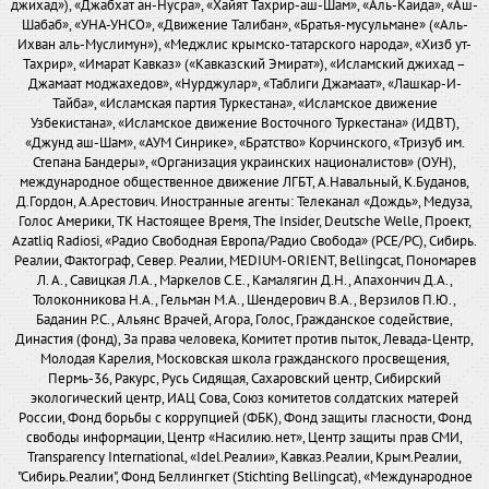
джихад»), «Джабхат ан-Нусра», «Хайят Тахрир-аш-Шам», «Аль-Каида», «Аш-
Шабаб», «УНА-УНСО», «Движение Талибан», «Братья-мусульмане» («Аль-
Ихван аль-Муслимун»), «Меджлис крымско-татарского народа», «Хизб ут-
Тахрир», «Имарат Кавказ» («Кавказский Эмират»), «Исламский джихад –
Джамаат моджахедов», «Нурджулар», «Таблиги Джамаат», «Лашкар-И-
Тайба», «Исламская партия Туркестана», «Исламское движение
Узбекистана», «Исламское движение Восточного Туркестана» (ИДВТ),
«Джунд аш-Шам», «АУМ Синрике», «Братство» Корчинского, «Тризуб им.
Степана Бандеры», «Организация украинских националистов» (ОУН),
международное общественное движение ЛГБТ, А.Навальный, К.Буданов,
Д.Гордон, А.Арестович. Иностранные агенты: Телеканал «Дождь», Медуза,
Голос Америки, ТК Настоящее Время, The Insider, Deutsche Welle, Проект,
Azatliq Radiosi, «Радио Свободная Европа/Радио Свобода» (PCE/PC), Сибирь.
Реалии, Фактограф, Север. Реалии, MEDIUM-ORIENT, Bellingcat, Пономарев
Л. А., Савицкая Л.А., Маркелов С.Е., Камалягин Д.Н., Апахончич Д.А.,
Толоконникова Н.А., Гельман М.А., Шендерович В.А., Верзилов П.Ю.,
Баданин Р.С., Альянс Врачей, Агора, Голос, Гражданское содействие,
Династия (фонд), За права человека, Комитет против пыток, Левада-Центр,
Молодая Карелия, Московская школа гражданского просвещения,
Пермь-36, Ракурс, Русь Сидящая, Сахаровский центр, Сибирский
экологический центр, ИАЦ Сова, Союз комитетов солдатских матерей
России, Фонд борьбы с коррупцией (ФБК), Фонд защиты гласности, Фонд
свободы информации, Центр «Насилию.нет», Центр защиты прав СМИ,
Transparency International, «Idel.Реалии», Кавказ.Реалии, Крым.Реалии,
"Сибирь.Реалии", Фонд Беллингкет (Stichting Bellingcat), «Международное