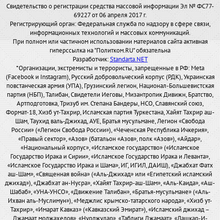
Свидетельство о регистрации средства массовой информации Эл № ФС77-
69227 от 06 апреля 2017 г.
Регистрирующий орган: Федеральная служба по надзору в сфере связи,
информационных технологий и массовых коммуникаций.
При полном или частичном использовании материалов сайта активная
гиперссылка на "Политком.RU" обязательна
Разработчик:
Standarta.NET
*Организации, экстремисты и террористы, запрещенные в РФ: Meta
(Facebook и Instagram), Русский добровольческий корпус (РДК), Украинская
повстанческая армия (УПА), Грузинский легион, Национал-Большевистская
партия (НБП), Талибан, Свидетели Иеговы, Мизантропик Дивижн, Братство,
Артподготовка, Тризуб им. Степана Бандеры, НСО, Славянский союз,
Формат-18, Хизб ут-Тахрир, Исламская партия Туркестана, Хайят Тахрир аш-
Шам, Таухид валь-Джихад, АУЕ, Братья мусульмане, Легион «Свобода
России» («Легион Свобода России»), «Чеченская Республика Ичкерия»,
«Правый сектор», «Азов» (батальон «Азов», полк «Азов»), «Айдар»,
«Национальный корпус», «Исламское государство» («Исламское
Государство Ирака и Сирии», «Исламское Государство Ирака и Леванта»,
«Исламское Государство Ирака и Шама», ИГ, ИГИЛ, ДАИШ), «Джабхат Фатх
аш-Шам», «Священная война» («Аль-Джихад» или «Египетский исламский
джихад»), «Джабхат ан-Нусра», «Хайят Тахрир-аш-Шам», «Аль-Каида», «Аш-
Шабаб», «УНА-УНСО», «Движение Талибан», «Братья-мусульмане» («Аль-
Ихван аль-Муслимун»), «Меджлис крымско-татарского народа», «Хизб ут-
Тахрир», «Имарат Кавказ» («Кавказский Эмират»), «Исламский джихад –
Джамаат моджахедов», «Нурджулар», «Таблиги Джамаат», «Лашкар-И-