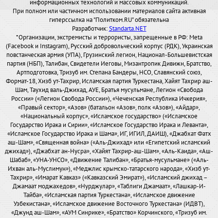
информационных технологий и массовых коммуникаций.
При полном или частичном использовании материалов сайта активная
гиперссылка на "Политком.RU" обязательна
Разработчик:
Standarta.NET
*Организации, экстремисты и террористы, запрещенные в РФ: Meta
(Facebook и Instagram), Русский добровольческий корпус (РДК), Украинская
повстанческая армия (УПА), Грузинский легион, Национал-Большевистская
партия (НБП), Талибан, Свидетели Иеговы, Мизантропик Дивижн, Братство,
Артподготовка, Тризуб им. Степана Бандеры, НСО, Славянский союз,
Формат-18, Хизб ут-Тахрир, Исламская партия Туркестана, Хайят Тахрир аш-
Шам, Таухид валь-Джихад, АУЕ, Братья мусульмане, Легион «Свобода
России» («Легион Свобода России»), «Чеченская Республика Ичкерия»,
«Правый сектор», «Азов» (батальон «Азов», полк «Азов»), «Айдар»,
«Национальный корпус», «Исламское государство» («Исламское
Государство Ирака и Сирии», «Исламское Государство Ирака и Леванта»,
«Исламское Государство Ирака и Шама», ИГ, ИГИЛ, ДАИШ), «Джабхат Фатх
аш-Шам», «Священная война» («Аль-Джихад» или «Египетский исламский
джихад»), «Джабхат ан-Нусра», «Хайят Тахрир-аш-Шам», «Аль-Каида», «Аш-
Шабаб», «УНА-УНСО», «Движение Талибан», «Братья-мусульмане» («Аль-
Ихван аль-Муслимун»), «Меджлис крымско-татарского народа», «Хизб ут-
Тахрир», «Имарат Кавказ» («Кавказский Эмират»), «Исламский джихад –
Джамаат моджахедов», «Нурджулар», «Таблиги Джамаат», «Лашкар-И-
Тайба», «Исламская партия Туркестана», «Исламское движение
Узбекистана», «Исламское движение Восточного Туркестана» (ИДВТ),
«Джунд аш-Шам», «АУМ Синрике», «Братство» Корчинского, «Тризуб им.