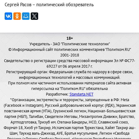
Сергей Расов – политический обозреватель
18+
Учредитель - ЗАО "Политические технологии"
© Информационный сайт политических комментариев "Политком.RU"
2001-2018
Свидетельство о регистрации средства массовой информации Эл № ФС77-
69227 от 06 апреля 2017 г.
Регистрирующий орган: Федеральная служба по надзору в сфере связи,
информационных технологий и массовых коммуникаций.
При полном или частичном использовании материалов сайта активная
гиперссылка на "Политком.RU" обязательна
Разработчик:
Standarta.NET
*Организации, экстремисты и террористы, запрещенные в РФ: Meta
(Facebook и Instagram), Русский добровольческий корпус (РДК), Украинская
повстанческая армия (УПА), Грузинский легион, Национал-Большевистская
партия (НБП), Талибан, Свидетели Иеговы, Мизантропик Дивижн, Братство,
Артподготовка, Тризуб им. Степана Бандеры, НСО, Славянский союз,
Формат-18, Хизб ут-Тахрир, Исламская партия Туркестана, Хайят Тахрир аш-
Шам, Таухид валь-Джихад, АУЕ, Братья мусульмане, Легион «Свобода