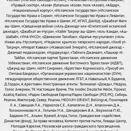
России» («Легион Свобода России»), «Чеченская Республика Ичкерия»,
«Правый сектор», «Азов» (батальон «Азов», полк «Азов»), «Айдар»,
«Национальный корпус», «Исламское государство» («Исламское
Государство Ирака и Сирии», «Исламское Государство Ирака и Леванта»,
«Исламское Государство Ирака и Шама», ИГ, ИГИЛ, ДАИШ), «Джабхат Фатх
аш-Шам», «Священная война» («Аль-Джихад» или «Египетский исламский
джихад»), «Джабхат ан-Нусра», «Хайят Тахрир-аш-Шам», «Аль-Каида», «Аш-
Шабаб», «УНА-УНСО», «Движение Талибан», «Братья-мусульмане» («Аль-
Ихван аль-Муслимун»), «Меджлис крымско-татарского народа», «Хизб ут-
Тахрир», «Имарат Кавказ» («Кавказский Эмират»), «Исламский джихад –
Джамаат моджахедов», «Нурджулар», «Таблиги Джамаат», «Лашкар-И-
Тайба», «Исламская партия Туркестана», «Исламское движение
Узбекистана», «Исламское движение Восточного Туркестана» (ИДВТ),
«Джунд аш-Шам», «АУМ Синрике», «Братство» Корчинского, «Тризуб им.
Степана Бандеры», «Организация украинских националистов» (ОУН),
международное общественное движение ЛГБТ, А.Навальный, К.Буданов,
Д.Гордон, А.Арестович. Иностранные агенты: Телеканал «Дождь», Медуза,
Голос Америки, ТК Настоящее Время, The Insider, Deutsche Welle, Проект,
Azatliq Radiosi, «Радио Свободная Европа/Радио Свобода» (PCE/PC), Сибирь.
Реалии, Фактограф, Север. Реалии, MEDIUM-ORIENT, Bellingcat, Пономарев
Л. А., Савицкая Л.А., Маркелов С.Е., Камалягин Д.Н., Апахончич Д.А.,
Толоконникова Н.А., Гельман М.А., Шендерович В.А., Верзилов П.Ю.,
Баданин Р.С., Альянс Врачей, Агора, Голос, Гражданское содействие,
Династия (фонд), За права человека, Комитет против пыток, Левада-Центр,
Молодая Карелия, Московская школа гражданского просвещения,