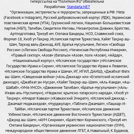
гиперссылка на "Политком.RU" обязательна
Разработчик:
Standarta.NET
*Организации, экстремисты и террористы, запрещенные в РФ: Meta
(Facebook и Instagram), Русский добровольческий корпус (РДК), Украинская
повстанческая армия (УПА), Грузинский легион, Национал-Большевистская
партия (НБП), Талибан, Свидетели Иеговы, Мизантропик Дивижн, Братство,
Артподготовка, Тризуб им. Степана Бандеры, НСО, Славянский союз,
Формат-18, Хизб ут-Тахрир, Исламская партия Туркестана, Хайят Тахрир аш-
Шам, Таухид валь-Джихад, АУЕ, Братья мусульмане, Легион «Свобода
России» («Легион Свобода России»), «Чеченская Республика Ичкерия»,
«Правый сектор», «Азов» (батальон «Азов», полк «Азов»), «Айдар»,
«Национальный корпус», «Исламское государство» («Исламское
Государство Ирака и Сирии», «Исламское Государство Ирака и Леванта»,
«Исламское Государство Ирака и Шама», ИГ, ИГИЛ, ДАИШ), «Джабхат Фатх
аш-Шам», «Священная война» («Аль-Джихад» или «Египетский исламский
джихад»), «Джабхат ан-Нусра», «Хайят Тахрир-аш-Шам», «Аль-Каида», «Аш-
Шабаб», «УНА-УНСО», «Движение Талибан», «Братья-мусульмане» («Аль-
Ихван аль-Муслимун»), «Меджлис крымско-татарского народа», «Хизб ут-
Тахрир», «Имарат Кавказ» («Кавказский Эмират»), «Исламский джихад –
Джамаат моджахедов», «Нурджулар», «Таблиги Джамаат», «Лашкар-И-
Тайба», «Исламская партия Туркестана», «Исламское движение
Узбекистана», «Исламское движение Восточного Туркестана» (ИДВТ),
«Джунд аш-Шам», «АУМ Синрике», «Братство» Корчинского, «Тризуб им.
Степана Бандеры», «Организация украинских националистов» (ОУН),
международное общественное движение ЛГБТ, А.Навальный, К.Буданов,