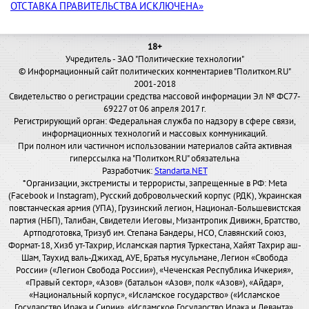
ОТСТАВКА ПРАВИТЕЛЬСТВА ИСКЛЮЧЕНА»
18+
Учредитель - ЗАО "Политические технологии"
© Информационный сайт политических комментариев "Политком.RU"
2001-2018
Свидетельство о регистрации средства массовой информации Эл № ФС77-
69227 от 06 апреля 2017 г.
Регистрирующий орган: Федеральная служба по надзору в сфере связи,
информационных технологий и массовых коммуникаций.
При полном или частичном использовании материалов сайта активная
гиперссылка на "Политком.RU" обязательна
Разработчик:
Standarta.NET
*Организации, экстремисты и террористы, запрещенные в РФ: Meta
(Facebook и Instagram), Русский добровольческий корпус (РДК), Украинская
повстанческая армия (УПА), Грузинский легион, Национал-Большевистская
партия (НБП), Талибан, Свидетели Иеговы, Мизантропик Дивижн, Братство,
Артподготовка, Тризуб им. Степана Бандеры, НСО, Славянский союз,
Формат-18, Хизб ут-Тахрир, Исламская партия Туркестана, Хайят Тахрир аш-
Шам, Таухид валь-Джихад, АУЕ, Братья мусульмане, Легион «Свобода
России» («Легион Свобода России»), «Чеченская Республика Ичкерия»,
«Правый сектор», «Азов» (батальон «Азов», полк «Азов»), «Айдар»,
«Национальный корпус», «Исламское государство» («Исламское
Государство Ирака и Сирии», «Исламское Государство Ирака и Леванта»,