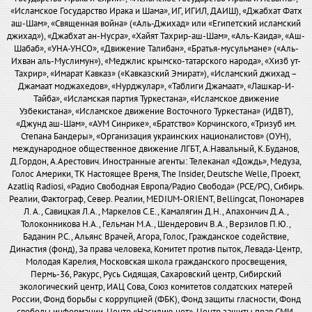
«Исламское Государство Ирака и Шама», ИГ, ИГИЛ, ДАИШ), «Джабхат Фатх
аш-Шам», «Священная война» («Аль-Джихад» или «Египетский исламский
джихад»), «Джабхат ан-Нусра», «Хайят Тахрир-аш-Шам», «Аль-Каида», «Аш-
Шабаб», «УНА-УНСО», «Движение Талибан», «Братья-мусульмане» («Аль-
Ихван аль-Муслимун»), «Меджлис крымско-татарского народа», «Хизб ут-
Тахрир», «Имарат Кавказ» («Кавказский Эмират»), «Исламский джихад –
Джамаат моджахедов», «Нурджулар», «Таблиги Джамаат», «Лашкар-И-
Тайба», «Исламская партия Туркестана», «Исламское движение
Узбекистана», «Исламское движение Восточного Туркестана» (ИДВТ),
«Джунд аш-Шам», «АУМ Синрике», «Братство» Корчинского, «Тризуб им.
Степана Бандеры», «Организация украинских националистов» (ОУН),
международное общественное движение ЛГБТ, А.Навальный, К.Буданов,
Д.Гордон, А.Арестович. Иностранные агенты: Телеканал «Дождь», Медуза,
Голос Америки, ТК Настоящее Время, The Insider, Deutsche Welle, Проект,
Azatliq Radiosi, «Радио Свободная Европа/Радио Свобода» (PCE/PC), Сибирь.
Реалии, Фактограф, Север. Реалии, MEDIUM-ORIENT, Bellingcat, Пономарев
Л. А., Савицкая Л.А., Маркелов С.Е., Камалягин Д.Н., Апахончич Д.А.,
Толоконникова Н.А., Гельман М.А., Шендерович В.А., Верзилов П.Ю.,
Баданин Р.С., Альянс Врачей, Агора, Голос, Гражданское содействие,
Династия (фонд), За права человека, Комитет против пыток, Левада-Центр,
Молодая Карелия, Московская школа гражданского просвещения,
Пермь-36, Ракурс, Русь Сидящая, Сахаровский центр, Сибирский
экологический центр, ИАЦ Сова, Союз комитетов солдатских матерей
России, Фонд борьбы с коррупцией (ФБК), Фонд защиты гласности, Фонд