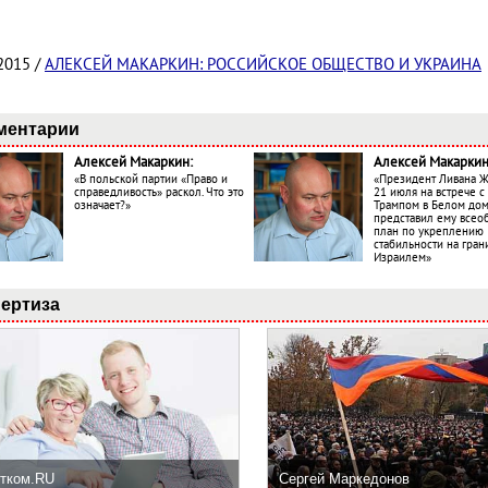
2015 /
АЛЕКСЕЙ МАКАРКИН: РОССИЙСКОЕ ОБЩЕСТВО И УКРАИНА
ментарии
Алексей Макаркин:
Алексей Макаркин
«В польской партии «Право и
«Президент Ливана 
справедливость» раскол. Что это
21 июля на встрече 
означает?»
Трампом в Белом до
представил ему все
план по укреплению
стабильности на гран
Израилем»
ертиза
тком.RU
Сергей Маркедонов