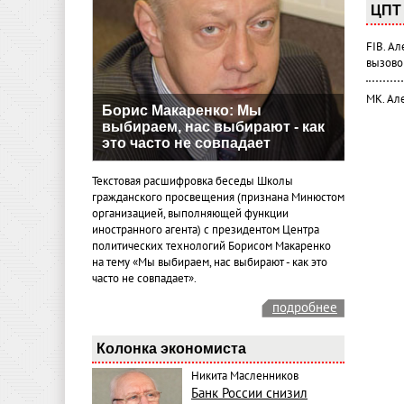
ЦПТ 
FIB. А
вызово
МК. Ал
Борис Макаренко: Мы
выбираем, нас выбирают - как
это часто не совпадает
Текстовая расшифровка беседы Школы
гражданского просвещения (признана Минюстом
организацией, выполняющей функции
иностранного агента) с президентом Центра
политических технологий Борисом Макаренко
на тему «Мы выбираем, нас выбирают - как это
часто не совпадает».
подробнее
Колонка экономиста
Никита Масленников
Банк России снизил