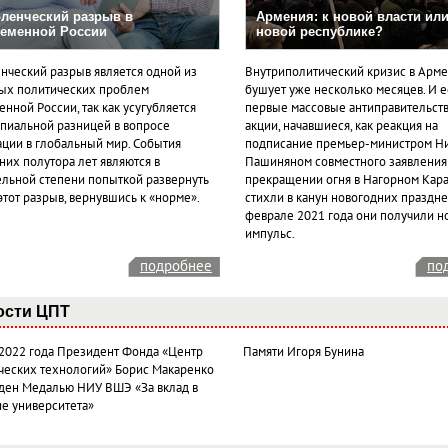
ленческий разрыв в
Армения: к новой власти или
еменной России
новой республике?
нческий разрыв является одной из
Внутриполитический кризис в Арм
ых политических проблем
бушует уже несколько месяцев. И 
нной России, так как усугубляется
первые массовые антиправительст
пиальной разницей в вопросе
акции, начавшиеся, как реакция на
ации в глобальный мир. События
подписание премьер-министром Н
них полутора лет являются в
Пашиняном совместного заявления
ельной степени попыткой развернуть
прекращении огня в Нагорном Кара
этот разрыв, вернувшись к «норме».
стихли в канун новогодних празднес
феврале 2021 года они получили н
импульс.
подробнее
по
ости ЦПТ
 2022 года Президент Фонда «Центр
Памяти Игоря Бунина
ческих технологий» Борис Макаренко
ден Медалью НИУ ВШЭ «За вклад в
ие университета»