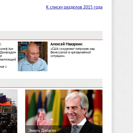
К списку разделов 2015 года
:
Алексей Макаркин:
Жозеф Аун
«США сохраняют патронаж над
с Дональдом
Венесуэлой в чрезвычайной
ме
ситуации»
объемлющий
ице с
Эмиль Дабагян