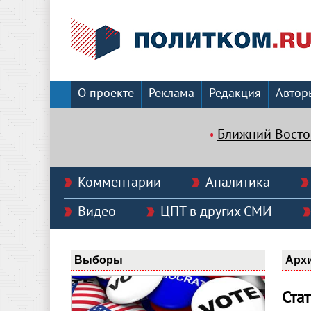
О проекте
Реклама
Редакция
Автор
Ближний Восто
Комментарии
Аналитика
Видео
ЦПТ в других СМИ
Выборы
Арх
Ста