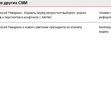
в других СМИ
лексей Макаркин - Израиль перед непростым выбором: анализ
«Новая 
в и перспектив в конфликте с ХАМАС
реформ
ексей Макаркин о новом советнике президента по климату
Коммерс
кодекс