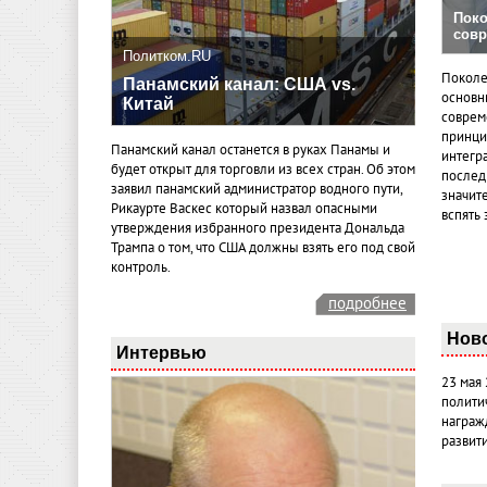
Поко
совр
Политком.RU
Поколе
Панамский канал: США vs.
основн
Китай
совреме
принци
Панамский канал останется в руках Панамы и
интегр
будет открыт для торговли из всех стран. Об этом
послед
заявил панамский администратор водного пути,
значит
Рикаурте Васкес который назвал опасными
вспять 
утверждения избранного президента Дональда
Трампа о том, что США должны взять его под свой
контроль.
подробнее
Нов
Интервью
23 мая
полити
награж
развит