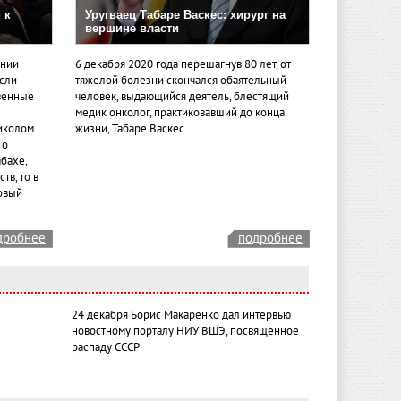
 к
Уругваец Табаре Васкес: хирург на
вершине власти
ении
6 декабря 2020 года перешагнув 80 лет, от
если
тяжелой болезни скончался обаятельный
венные
человек, выдающийся деятель, блестящий
медик онколог, практиковавший до конца
иколом
жизни, Табаре Васкес.
 о
бахе,
тв, то в
овый
дробнее
подробнее
24 декабря Борис Макаренко дал интервью
новостному порталу НИУ ВШЭ, посвященное
распаду СССР