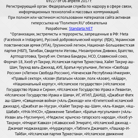
69227 от 06 апреля 2017 г.
Регистрирующий орган: Федеральная служба по надзору в сфере связи,
информационных технологий и массовых коммуникаций.
При полном или частичном использовании материалов сайта активная
гиперссылка на "Политком.RU" обязательна
Разработчик:
Standarta.NET
*Организации, экстремисты и террористы, запрещенные в РФ: Meta
(Facebook и Instagram), Русский добровольческий корпус (РДК), Украинская
повстанческая армия (УПА), Грузинский легион, Национал-Большевистская
партия (НБП), Талибан, Свидетели Иеговы, Мизантропик Дивижн, Братство,
Артподготовка, Тризуб им. Степана Бандеры, НСО, Славянский союз,
Формат-18, Хизб ут-Тахрир, Исламская партия Туркестана, Хайят Тахрир аш-
Шам, Таухид валь-Джихад, АУЕ, Братья мусульмане, Легион «Свобода
России» («Легион Свобода России»), «Чеченская Республика Ичкерия»,
«Правый сектор», «Азов» (батальон «Азов», полк «Азов»), «Айдар»,
«Национальный корпус», «Исламское государство» («Исламское
Государство Ирака и Сирии», «Исламское Государство Ирака и Леванта»,
«Исламское Государство Ирака и Шама», ИГ, ИГИЛ, ДАИШ), «Джабхат Фатх
аш-Шам», «Священная война» («Аль-Джихад» или «Египетский исламский
джихад»), «Джабхат ан-Нусра», «Хайят Тахрир-аш-Шам», «Аль-Каида», «Аш-
Шабаб», «УНА-УНСО», «Движение Талибан», «Братья-мусульмане» («Аль-
Ихван аль-Муслимун»), «Меджлис крымско-татарского народа», «Хизб ут-
Тахрир», «Имарат Кавказ» («Кавказский Эмират»), «Исламский джихад –
Джамаат моджахедов», «Нурджулар», «Таблиги Джамаат», «Лашкар-И-
Тайба», «Исламская партия Туркестана», «Исламское движение