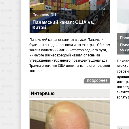
Политком.RU
Панамский канал: США vs.
Китай
Поли
Панамский канал останется в руках Панамы и
будет открыт для торговли из всех стран. Об этом
Поко
совр
заявил панамский администратор водного пути,
Рикаурте Васкес который назвал опасными
утверждения избранного президента Дональда
Поколе
Трампа о том, что США должны взять его под свой
основн
контроль.
совреме
принци
подробнее
интегр
послед
значит
Интервью
вспять 