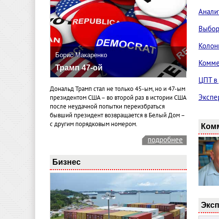
Анали
Выбо
Колон
Борис Макаренко
Комме
Трамп 47-ой
ЦПТ в
Дональд Трамп стал не только 45-ым, но и 47-ым
Экспе
президентом США – во второй раз в истории США
после неудачной попытки переизбраться
бывший президент возвращается в Белый Дом –
с другим порядковым номером.
Ком
подробнее
Бизнес
Эксп