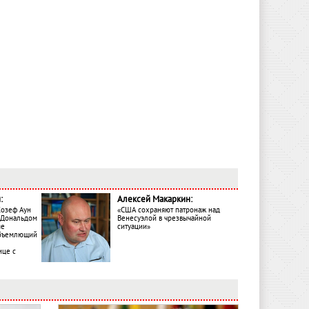
:
Алексей Макаркин:
Жозеф Аун
«США сохраняют патронаж над
с Дональдом
Венесуэлой в чрезвычайной
ме
ситуации»
объемлющий
ице с