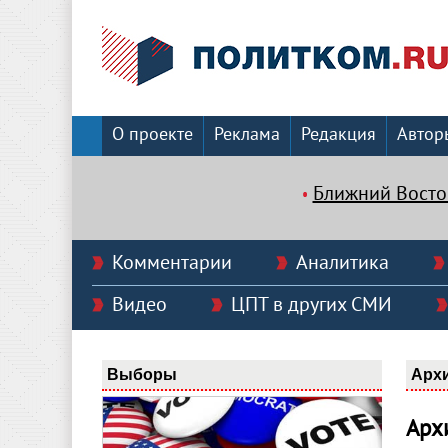
О проекте
Реклама
Редакция
Автор
Ближний Восто
Комментарии
Аналитика
Видео
ЦПТ в других СМИ
Выборы
Арх
Арх