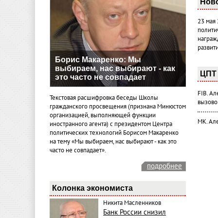
Нов
23 мая
полити
награж
развит
Борис Макаренко: Мы
выбираем, нас выбирают - как
ЦПТ 
это часто не совпадает
FIB. А
Текстовая расшифровка беседы Школы
вызово
гражданского просвещения (признана Минюстом
организацией, выполняющей функции
МК. Ал
иностранного агента) с президентом Центра
политических технологий Борисом Макаренко
на тему «Мы выбираем, нас выбирают - как это
часто не совпадает».
подробнее
Колонка экономиста
Никита Масленников
Банк России снизил