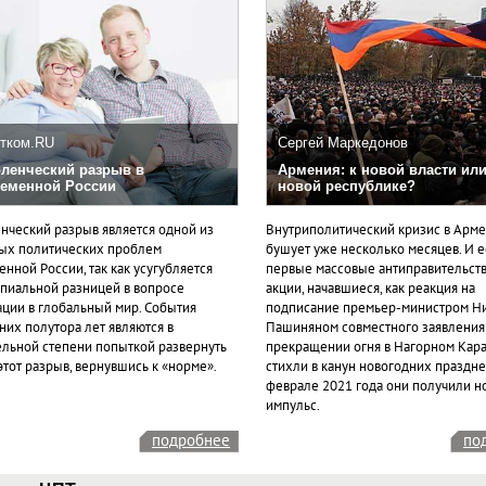
тком.RU
Сергей Маркедонов
ленческий разрыв в
Армения: к новой власти или
еменной России
новой республике?
нческий разрыв является одной из
Внутриполитический кризис в Арм
ых политических проблем
бушует уже несколько месяцев. И 
нной России, так как усугубляется
первые массовые антиправительст
пиальной разницей в вопросе
акции, начавшиеся, как реакция на
ации в глобальный мир. События
подписание премьер-министром Н
них полутора лет являются в
Пашиняном совместного заявления
ельной степени попыткой развернуть
прекращении огня в Нагорном Кара
этот разрыв, вернувшись к «норме».
стихли в канун новогодних празднес
феврале 2021 года они получили н
импульс.
подробнее
по