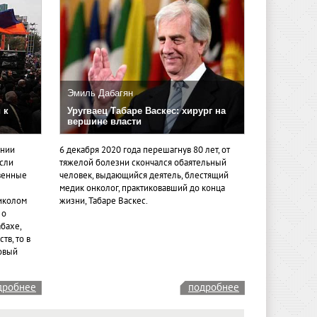
Эмиль Дабагян
 к
Уругваец Табаре Васкес: хирург на
вершине власти
ении
6 декабря 2020 года перешагнув 80 лет, от
если
тяжелой болезни скончался обаятельный
венные
человек, выдающийся деятель, блестящий
медик онколог, практиковавший до конца
иколом
жизни, Табаре Васкес.
 о
бахе,
тв, то в
овый
дробнее
подробнее