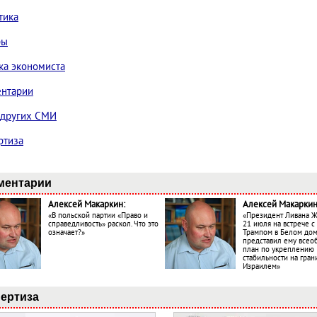
тика
ры
ка экономиста
нтарии
 других СМИ
ртиза
ментарии
Алексей Макаркин:
Алексей Макаркин
«В польской партии «Право и
«Президент Ливана 
справедливость» раскол. Что это
21 июля на встрече 
означает?»
Трампом в Белом до
представил ему все
план по укреплению
стабильности на гран
Израилем»
ертиза