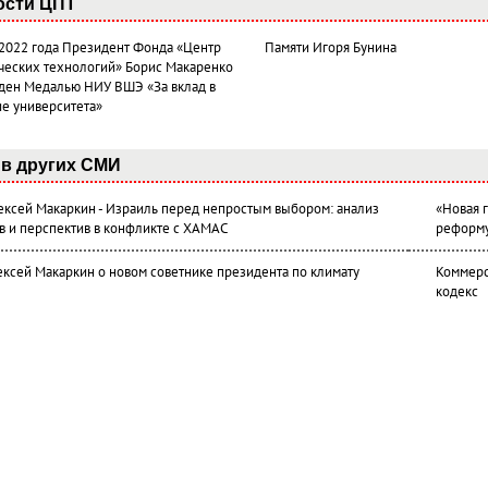
ости ЦПТ
 2022 года Президент Фонда «Центр
Памяти Игоря Бунина
ческих технологий» Борис Макаренко
ден Медалью НИУ ВШЭ «За вклад в
ие университета»
в других СМИ
лексей Макаркин - Израиль перед непростым выбором: анализ
«Новая 
в и перспектив в конфликте с ХАМАС
реформ
ексей Макаркин о новом советнике президента по климату
Коммерс
кодекс