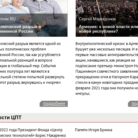
тком.RU
Сергей Маркедонов
ленческий разрыв в
Армения: к новой власти или
еменной России
новой республике?
нческий разрыв является одной из
Внутриполитический кризис в Арм
ых политических проблем
бушует уже несколько месяцев. И 
нной России, так как усугубляется
первые массовые антиправительст
пиальной разницей в вопросе
акции, начавшиеся, как реакция на
ации в глобальный мир. События
подписание премьер-министром Н
них полутора лет являются в
Пашиняном совместного заявления
ельной степени попыткой развернуть
прекращении огня в Нагорном Кара
этот разрыв, вернувшись к «норме».
стихли в канун новогодних празднес
феврале 2021 года они получили н
импульс.
подробнее
по
ости ЦПТ
 2022 года Президент Фонда «Центр
Памяти Игоря Бунина
ческих технологий» Борис Макаренко