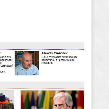
:
Алексей Макаркин:
Жозеф Аун
«США сохраняют патронаж над
с Дональдом
Венесуэлой в чрезвычайной
ме
ситуации»
объемлющий
ице с