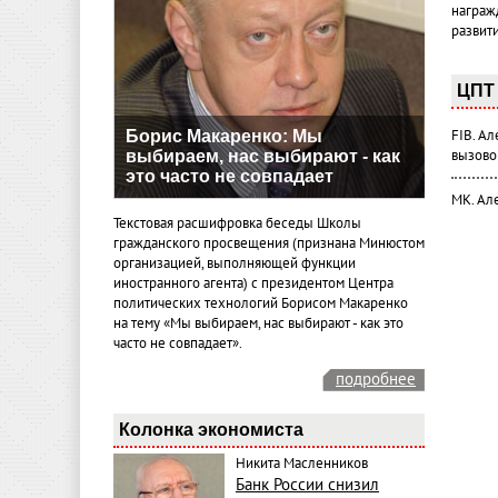
награж
развит
ЦПТ 
Борис Макаренко: Мы
FIB. А
выбираем, нас выбирают - как
вызово
это часто не совпадает
МК. Ал
Текстовая расшифровка беседы Школы
гражданского просвещения (признана Минюстом
организацией, выполняющей функции
иностранного агента) с президентом Центра
политических технологий Борисом Макаренко
на тему «Мы выбираем, нас выбирают - как это
часто не совпадает».
подробнее
Колонка экономиста
Никита Масленников
Банк России снизил