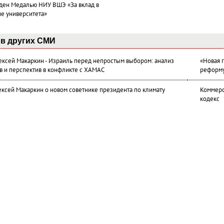
ден Медалью НИУ ВШЭ «За вклад в
ие университета»
в других СМИ
лексей Макаркин - Израиль перед непростым выбором: анализ
«Новая 
в и перспектив в конфликте с ХАМАС
реформ
ексей Макаркин о новом советнике президента по климату
Коммерс
кодекс