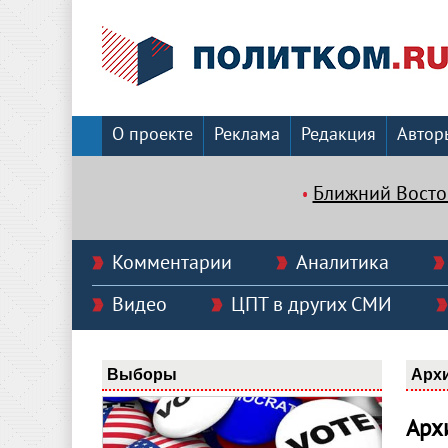
О проекте
Реклама
Редакция
Автор
Ближний Восто
Комментарии
Аналитика
Видео
ЦПТ в других СМИ
Выборы
Арх
Арх