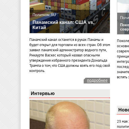
Политком.RU
Поли
Панамский канал: США vs.
Поко
Китай
совр
Панамский канал останется в руках Панамы и
Поколе
будет открыт для торговли из всех стран. Об этом
основн
заявил панамский администратор водного пути,
совреме
Рикаурте Васкес который назвал опасными
принци
утверждения избранного президента Дональда
интегр
Трампа о том, что США должны взять его под свой
послед
контроль.
значит
вспять 
подробнее
Интервью
Нов
23 мая
полити