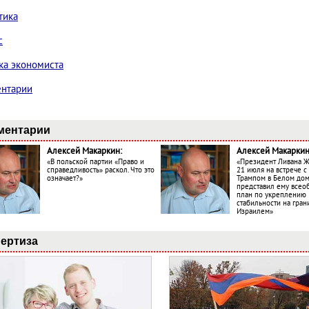
тика
с
ка экономиста
нтарии
ментарии
Алексей Макаркин:
Алексей Макаркин
«В польской партии «Право и
«Президент Ливана 
справедливость» раскол. Что это
21 июля на встрече 
означает?»
Трампом в Белом до
представил ему все
план по укреплению
стабильности на гран
Израилем»
ертиза