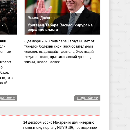
Эмиль Дабагян
 к
Уругваец Табаре Васкес: хирург на
вершине власти
ении
6 декабря 2020 года перешагнув 80 лет, от
если
тяжелой болезни скончался обаятельный
венные
человек, выдающийся деятель, блестящий
медик онколог, практиковавший до конца
иколом
жизни, Табаре Васкес.
 о
бахе,
тв, то в
овый
дробнее
подробнее
24 декабря Борис Макаренко дал интервью
новостному порталу НИУ ВШЭ, посвященное