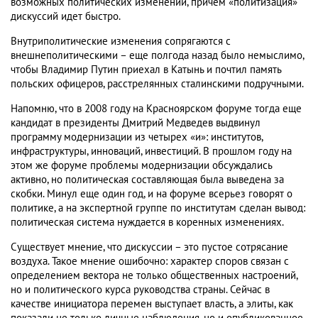
возможных политических изменений, причем «политизация»
дискуссий идет быстро.
Внутриполитические изменения сопрягаются с
внешнеполитическими – еще полгода назад было немыслимо,
чтобы Владимир Путин приехал в Катынь и почтил память
польских офицеров, расстрелянных сталинскими подручными.
Напомню, что в 2008 году на Красноярском форуме тогда еще
кандидат в президенты Дмитрий Медведев выдвинул
программу модернизации из четырех «и»: институтов,
инфраструктуры, инноваций, инвестиций. В прошлом году на
этом же форуме проблемы модернизации обсуждались
активно, но политическая составляющая была выведена за
скобки. Минул еще один год, и на форуме всерьез говорят о
политике, а на экспертной группе по институтам сделан вывод:
политическая система нуждается в коренных изменениях.
Существует мнение, что дискуссии – это пустое сотрясание
воздуха. Такое мнение ошибочно: характер споров связан с
определением вектора не только общественных настроений,
но и политического курса руководства страны. Сейчас в
качестве инициатора перемен выступает власть, а элиты, как