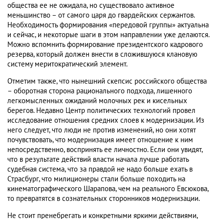
общества ее не ожидала, но существовало активное
меньшинство – от самого царя до гвардейских сержантов.
Необходимость формирования «передовой группы» актуальна
и сейчас, и некоторые шаги в этом направлении уже делаются.
Можно вспомнить формирование президентского кадрового
резерва, который должен внести в сложившуюся клановую
систему меритократический элемент.
Отметим также, что нынешний скепсис российского общества
– оборотная сторона рационального подхода, лишенного
легкомысленных ожиданий молочных рек и кисельных
берегов. Недавно Центр политических технологий провел
исследование отношения средних слоев к модернизации. Из
него следует, что люди не против изменений, но они хотят
почувствовать, что модернизация имеет отношение к ним
непосредственно, воспринять ее личностно. Если они увидят,
что в результате действий власти начала лучше работать
судебная система, что за правдой не надо больше ехать в
Страсбург, что милиционеры стали больше походить на
кинематографического Шарапова, чем на реального Евсюкова,
то превратятся в сознательных сторонников модернизации.
Не стоит пренебрегать и конкретными яркими действиями,