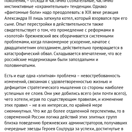
поколения, – отсюда и частично сознательные, частично
инстинктивные «охранительные» тенденции. Однако
«фантомные боли» надо преодолевать: в XIX веке реакция
Александра III лишь заткнула котел, который взорвался при его
сыне. Опыт перестройки в действительности также
свидетельствует о том, что промедление с реформами в
«золотой» брежневский век оборачивается системными
проблемами, когда планомерное ускорение, начатое с
двадцатилетним опозданием, действительно превращается в
катастрофический обвал. Складывается впечатление, что все
российские модернизации были запоздалыми и
половинчатыми.
Есть и еще одна «элитная» проблема – невостребованность
изменений, связанная с удовлетворенностью жизнью и
дефицитом стратегического мышления со стороны наиболее
успешных ее слоев. Они уже добились всего (или почти всего),
чего хотели, играя по существующим правилам, и изменение
этих правил – не в их интересах, по крайней мере
сиюминутных. Что же до более отдаленной перспективы, то в
современной России логика действий этих элитных групп
близка поведению брежневских администраторов, получавших
очередные звезды Героев Соцтруда за успехи, достигнутые в