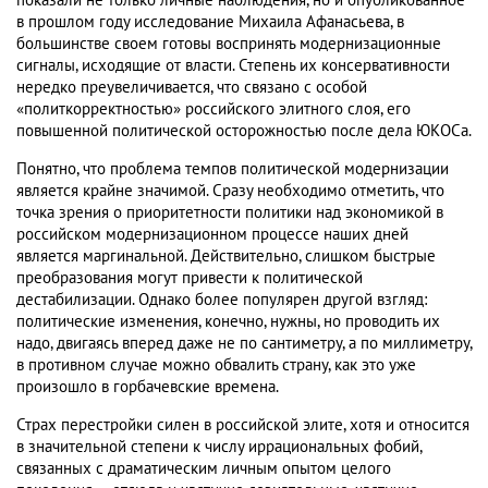
показали не только личные наблюдения, но и опубликованное
в прошлом году исследование Михаила Афанасьева, в
большинстве своем готовы воспринять модернизационные
сигналы, исходящие от власти. Степень их консервативности
нередко преувеличивается, что связано с особой
«политкорректностью» российского элитного слоя, его
повышенной политической осторожностью после дела ЮКОСа.
Понятно, что проблема темпов политической модернизации
является крайне значимой. Сразу необходимо отметить, что
точка зрения о приоритетности политики над экономикой в
российском модернизационном процессе наших дней
является маргинальной. Действительно, слишком быстрые
преобразования могут привести к политической
дестабилизации. Однако более популярен другой взгляд:
политические изменения, конечно, нужны, но проводить их
надо, двигаясь вперед даже не по сантиметру, а по миллиметру,
в противном случае можно обвалить страну, как это уже
произошло в горбачевские времена.
Страх перестройки силен в российской элите, хотя и относится
в значительной степени к числу иррациональных фобий,
связанных с драматическим личным опытом целого