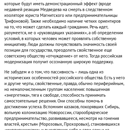
которые будут иметь демонстрационный эффект (вроде
недавней реакции Медведева на смерть в следственном
изоляторе юриста Магнитского или предпринимательницы
Трифоновой). Также необходимо наличие четких ориентиров
на то, что может сделать каждый гражданин. Речь идет,
разумеется, не о «руководящих указаниях», а об определении
условий, в которых человек может проявлять собственную
инициативу. Люди должны почувствовать значимость своей
позиции для государства, преодолеть свойственное еще
советскому обществу «отчуждение» от него. Тогда российская
модернизация получит осознанную широкую поддержку.
Не забудем и о том, что пассивность – лишь одна из
исторических особенностей российского общества. Есть у него
и другие черты, свойственные, правда, обычно периферийным,
но немалочисленным группам населения: повышенная
«энергетика», тяга к свободе, способность принимать
самостоятельные решения. Они способны помочь в
достижении успеха. Вспомним казаков, покорявших Сибирь,
вольную колонизацию Новороссии, старообрядческое
предпринимательство, развивавшееся, несмотря на гонения
властей, крестьян (Морозовых, Прохоровых), становившихся