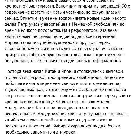
«миллионщиками» и выкупавших себя и свои семьи из
крепостной зависимости. Вспомним инициативных людей 90-х
годов, чья «энергетика» хоть и частично, но сохранилась и
сейчас. Отметим и умение воспринимать новые идеи, как это
делал Петр, учась у европейцев в Немецкой слободе или во
время Великого посольства. Или реформаторы XIX века,
заимствовавшие самый передовой для своего времени
мировой опыт в судебной, военной и других сферах.
Способность учиться и не стыдиться своего ученичества, не
прикрывать собственную слабость квасным патриотизмом –
безусловно, полезное качество для любых реформаторов.
Полтора века назад Китай и Япония столкнулись с вызовом
отсталости и угрозой иностранного закабаления. Япония не
побоялась начать перемены сверху и пойти в ученичество,
тщательно выбирая, у кого чему учиться. Китай же попытался
закрыться – более чем на столетие погрузился в череду войн и
кризисов и лишь в конце ХХ века обрел свою модель
модернизации. Так что ни один диагноз не оказался
окончательным: модернизация свою дорогу нашла – правда, в
китайском случае ценой огромных издержек и жизни
нескольких поколений. Выбирая курс лечения для России,
необходимо запомнить и эти уроки.