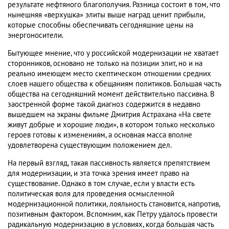
результате нефтяного благополучия. Разница состоит в том, что
нынешняя «верхушка» элиты выше наград ценит прибыли,
которые способны обеспечивать сегодняшние цены на
энергоносители.
Бытующее мнение, что у российской модернизации не хватает
сторонников, основано не только на позиции элит, но и на
реально имеющем место скептическом отношении средних
слоев нашего общества к обещаниям политиков. Большая часть
общества на сегодняшний момент действительно пассивна. В
заостренной форме такой диагноз содержится в недавно
вышедшем на экраны фильме Дмитрия Астрахана «На свете
живут добрые и хорошие люди», в котором только несколько
героев готовы к изменениям, а основная масса вполне
удовлетворена существующим положением дел.
На первый взгляд, такая пассивность является препятствием
для модернизации, и эта точка зрения имеет право на
существование. Однако в том случае, если у власти есть
политическая воля для проведения осмысленной
модернизационной политики, лояльность становится, напротив,
позитивным фактором. Вспомним, как Петру удалось провести
радикальную модернизацию в условиях, когда большая часть