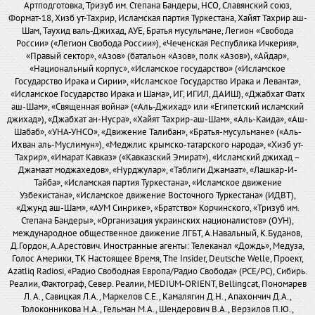
Артподготовка, Тризуб им. Степана Бандеры, НСО, Славянский союз,
Формат-18, Хизб ут-Тахрир, Исламская партия Туркестана, Хайят Тахрир аш-
Шам, Таухид валь-Джихад, АУЕ, Братья мусульмане, Легион «Свобода
России» («Легион Свобода России»), «Чеченская Республика Ичкерия»,
«Правый сектор», «Азов» (батальон «Азов», полк «Азов»), «Айдар»,
«Национальный корпус», «Исламское государство» («Исламское
Государство Ирака и Сирии», «Исламское Государство Ирака и Леванта»,
«Исламское Государство Ирака и Шама», ИГ, ИГИЛ, ДАИШ), «Джабхат Фатх
аш-Шам», «Священная война» («Аль-Джихад» или «Египетский исламский
джихад»), «Джабхат ан-Нусра», «Хайят Тахрир-аш-Шам», «Аль-Каида», «Аш-
Шабаб», «УНА-УНСО», «Движение Талибан», «Братья-мусульмане» («Аль-
Ихван аль-Муслимун»), «Меджлис крымско-татарского народа», «Хизб ут-
Тахрир», «Имарат Кавказ» («Кавказский Эмират»), «Исламский джихад –
Джамаат моджахедов», «Нурджулар», «Таблиги Джамаат», «Лашкар-И-
Тайба», «Исламская партия Туркестана», «Исламское движение
Узбекистана», «Исламское движение Восточного Туркестана» (ИДВТ),
«Джунд аш-Шам», «АУМ Синрике», «Братство» Корчинского, «Тризуб им.
Степана Бандеры», «Организация украинских националистов» (ОУН),
международное общественное движение ЛГБТ, А.Навальный, К.Буданов,
Д.Гордон, А.Арестович. Иностранные агенты: Телеканал «Дождь», Медуза,
Голос Америки, ТК Настоящее Время, The Insider, Deutsche Welle, Проект,
Azatliq Radiosi, «Радио Свободная Европа/Радио Свобода» (PCE/PC), Сибирь.
Реалии, Фактограф, Север. Реалии, MEDIUM-ORIENT, Bellingcat, Пономарев
Л. А., Савицкая Л.А., Маркелов С.Е., Камалягин Д.Н., Апахончич Д.А.,
Толоконникова Н.А., Гельман М.А., Шендерович В.А., Верзилов П.Ю.,