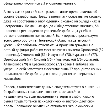
официально числились 2,3 миллиона человек.
А вот у самих российских граждан - иные представления об
уровне безработицы. Представления эти основаны не столько
даже на собственных наблюдениях, сколько на ощущениях и
настроениях. По данным фонда «Общественное мнение», 58
процентов респондентов уровень безработицы у себя в
регионе оценивают как высокий. Если верить опросам, хуже
всего дело обстоит в Пензенской области, где высокий
уровень безработицы отмечают 84 процента граждан. На
острый дефицит рабочих мест жалуются жители Орловской (82
процента), Смоленской (81), Иркутской (78), Курганской (77),
Оренбургской (77), Омской (76) и Ульяновской (76) областей,
Алтайского (79) и Красноярского (77) краев. Наиболее же
уверенно себя чувствуют москвичи: лишь 37 процентов из них
полагают, что безработица в столице достигает серьезных
масштабов.
Словом, статистические данные свидетельствуют о снижении
безработицы, а граждане этого не замечают. Что
неудивительно. Если население не верит в стабилизацию
рынка труда, то такой психологический настрой дает свои
плоды. Тревожное ощущение становится экономическим