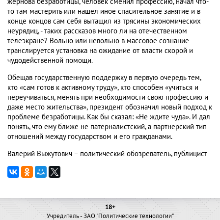
жернова безработицы, человек сменил профессию, начал что-
то там мастерить или нашел иное спасительное занятие и в
конце концов сам себя вытащил из трясины экономических
неурядиц, - таких рассказов много ли на отечественном
телеэкране? Вольно или невольно в массовое сознание
транслируется установка на ожидание от власти скорой и
чудодейственной помощи.
Обещав государственную поддержку в первую очередь тем,
кто «сам готов к активному труду», кто способен «учиться и
переучиваться, менять при необходимости свою профессию и
даже место жительства», президент обозначил новый подход к
проблеме безработицы. Как бы сказал: «Не ждите чуда». И дал
понять, что ему ближе не патерналистский, а партнерский тип
отношений между государством и его гражданами.
Валерий Выжутович – политический обозреватель, публицист
18+
Учредитель - ЗАО "Политические технологии"