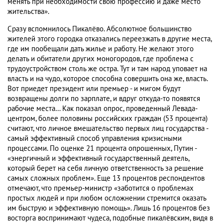
менять при необходимости свою профессию и даже место
жительства».
Сразу вспомнилось Пикалёво. Абсолютное большинство
жителей этого городка отказались переезжать в другие места,
где им пообещали дать жилье и работу. Не желают этого
делать и обитатели других моногородов, где проблема с
трудоустройством столь же остра. Тут и там народ уповает на
власть и на чудо, которое способна совершить она же, власть.
Вот приедет президент или премьер - и мигом будут
возвращены долги по зарплате, и вдруг откуда-то появятся
рабочие места… Как показал опрос, проведенный Левада-
центром, более половины российских граждан (53 процента)
считают, что личное вмешательство первых лиц государства -
самый эффективный способ управления кризисными
процессами. По оценке 21 процента опрошенных, Путин -
«энергичный и эффективный государственный деятель,
который берет на себя личную ответственность за решение
самых сложных проблем». Еще 13 процентов респондентов
отмечают, что премьер-министр «заботится о проблемах
простых людей и при любом осложнении стремится оказать
им быструю и эффективную помощь». Лишь 16 процентов без
восторга воспринимают чудеса, подобные пикалёвским, видя в