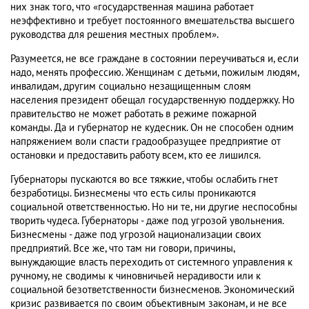
них знак того, что «государственная машина работает
неэффективно и требует постоянного вмешательства высшего
руководства для решения местных проблем».
Разумеется, не все граждане в состоянии переучиваться и, если
надо, менять профессию. Женщинам с детьми, пожилым людям,
инвалидам, другим социально незащищенным слоям
населения президент обещал государственную поддержку. Но
правительство не может работать в режиме пожарной
команды. Да и губернатор не кудесник. Он не способен одним
напряжением воли спасти градообразущее предприятие от
остановки и предоставить работу всем, кто ее лишился.
Губернаторы пускаются во все тяжкие, чтобы ослабить гнет
безработицы. Бизнесмены что есть силы проникаются
социальной ответственностью. Но ни те, ни другие неспособны
творить чудеса. Губернаторы - даже под угрозой увольнения.
Бизнесмены - даже под угрозой национализации своих
предприятий. Все же, что там ни говори, причины,
вынуждающие власть переходить от системного управления к
ручному, не сводимы к чиновничьей нерадивости или к
социальной безответственности бизнесменов. Экономический
кризис развивается по своим объективным законам, и не все