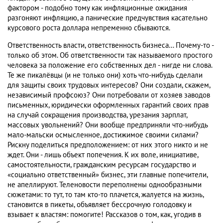
фактором - подобно тому как инфляционные ожидания
разгоняют инфляцию, а панические предчувствия касательно
курсового роста доллара непременно сбываются.
Ответственность власти, ответственность бизнеса… Почему-то -
только об этом. Об ответственности так называемого простого
человека за положение его собственных дел - нигде ни слова.
Те же пикалёвцы (и не только они) хоть что-нибудь сделали
для защиты своих трудовых интересов? Они создали, скажем,
независимый профсоюз? Они потребовали от хозяев заводов
письменных, юридически оформленных гарантий своих прав
на случай сокращения производства, урезания зарплат,
массовых увольнений? Они вообще предприняли что-нибудь
мало-мальски осмысленное, достижимое своими силами?
Рискну поделиться предположением: от них этого никто и не
ждет. Они - лишь объект попечения. К их воле, инициативе,
самостоятельности, гражданским ресурсам государство и
«социально ответственный» бизнес, эти главные попечители,
не апеллируют. Теленовости переполнены однообразными
сюжетами: то тут, то там кто-то плачется, жалуется на жизнь,
становится в пикеты, объявляет бессрочную голодовку и
взывает к властям: помогите! Рассказов о том, как, угодив в