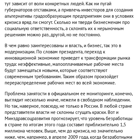
тут зависит от воли конкретных людей. Как ни пугай
губернаторов отставками, а привлечь инвесторов для создания
альтернативы градообразующим предприятиям они в условиях
кризиса вряд ли смогут. Сколько ни тверди бизнесменам про
социальную ответственность, а склонять их к нерыночным
решениям можно раз, другой, но не постоянно.
В чем равно заинтересованы и власть, и бизнес, так это в
модернизации. По словам президента, переход к
инновационной экономике приведет к трансформации рынка
труда: неэффективные, малооплачиваемые рабочие места
будут замещаться новыми, которые соответствуют
современным требованиям. Таким образом произойдет
перераспределение рабочих мест во всей экономике.
Проблема занятости в официальном ее мониторинге, конечно,
выглядит несколько иначе, нежели в свободном наблюдении.
Но так, наверное, повсюду, не только в России. В любой стране
представители власти не склонны сгущать краски. Вот и
Минздравсоцразвития прогнозирует, что уровень безработицы
в стране по итогам этого года составит приблизительно 1,5
миллиона человек. Выше, чем до кризиса, но значительно
ниже, чем, например, в апреле 2009 года, когда безработными