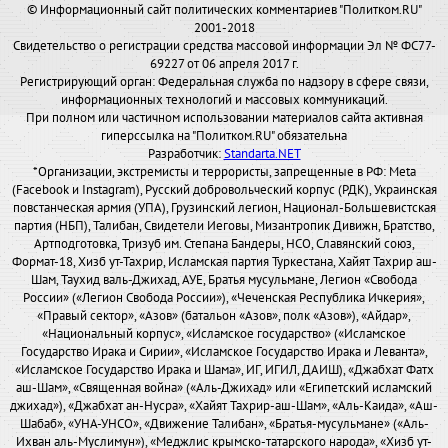
© Информационный сайт политических комментариев "Политком.RU"
2001-2018
Свидетельство о регистрации средства массовой информации Эл № ФС77-
69227 от 06 апреля 2017 г.
Регистрирующий орган: Федеральная служба по надзору в сфере связи,
информационных технологий и массовых коммуникаций.
При полном или частичном использовании материалов сайта активная
гиперссылка на "Политком.RU" обязательна
Разработчик:
Standarta.NET
*Организации, экстремисты и террористы, запрещенные в РФ: Meta
(Facebook и Instagram), Русский добровольческий корпус (РДК), Украинская
повстанческая армия (УПА), Грузинский легион, Национал-Большевистская
партия (НБП), Талибан, Свидетели Иеговы, Мизантропик Дивижн, Братство,
Артподготовка, Тризуб им. Степана Бандеры, НСО, Славянский союз,
Формат-18, Хизб ут-Тахрир, Исламская партия Туркестана, Хайят Тахрир аш-
Шам, Таухид валь-Джихад, АУЕ, Братья мусульмане, Легион «Свобода
России» («Легион Свобода России»), «Чеченская Республика Ичкерия»,
«Правый сектор», «Азов» (батальон «Азов», полк «Азов»), «Айдар»,
«Национальный корпус», «Исламское государство» («Исламское
Государство Ирака и Сирии», «Исламское Государство Ирака и Леванта»,
«Исламское Государство Ирака и Шама», ИГ, ИГИЛ, ДАИШ), «Джабхат Фатх
аш-Шам», «Священная война» («Аль-Джихад» или «Египетский исламский
джихад»), «Джабхат ан-Нусра», «Хайят Тахрир-аш-Шам», «Аль-Каида», «Аш-
Шабаб», «УНА-УНСО», «Движение Талибан», «Братья-мусульмане» («Аль-
Ихван аль-Муслимун»), «Меджлис крымско-татарского народа», «Хизб ут-