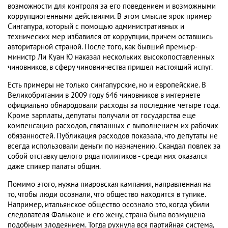
возможности для контроля за его поведением и возможными
коррупциогенными действиями. В этом смысле ярок пример
Сингапура, который с помощью административных и
технических мер избавился от коррупции, причем оставшись
авторитарной страной. После того, как бывший премьер-
министр Ли Куан Ю наказал нескольких высокопоставленных
чиновников, в сферу чиновничества пришел настоящий испуг.
Есть примеры не только сингапурские, но и европейские. В
Великобритании в 2009 году 646 чиновников в интернете
официально обнародовали расходы за последние четыре года.
Кроме зарплаты, депутаты получали от государства еще
компенсацию расходов, связанных с выполнением их рабочих
обязанностей. Публикация расходов показала, что депутаты не
всегда использовали деньги по назначению. Скандал повлек за
собой отставку целого ряда политиков - среди них оказался
даже спикер палаты общин.
Помимо этого, нужна пиаровская кампания, направленная на
то, чтобы люди осознали, что общество находится в тупике.
Например, итальянское общество осознало это, когда убили
следователя Фальконе и его жену, страна была возмущена
подобным злодеянием. Тогда рухнула вся партийная система,