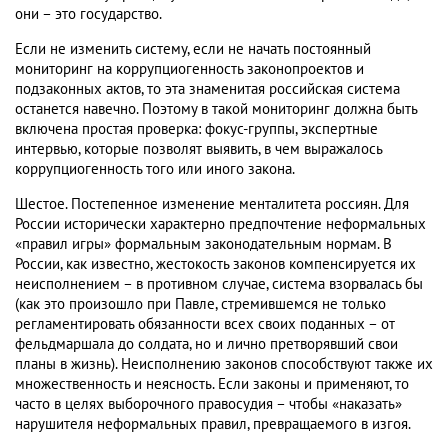
они – это государство.
Если не изменить систему, если не начать постоянный
мониторинг на коррупциогенность законопроектов и
подзаконных актов, то эта знаменитая российская система
останется навечно. Поэтому в такой мониторинг должна быть
включена простая проверка: фокус-группы, экспертные
интервью, которые позволят выявить, в чем выражалось
коррупциогенность того или иного закона.
Шестое. Постепенное изменение менталитета россиян. Для
России исторически характерно предпочтение неформальных
«правил игры» формальным законодательным нормам. В
России, как известно, жестокость законов компенсируется их
неисполнением – в противном случае, система взорвалась бы
(как это произошло при Павле, стремившемся не только
регламентировать обязанности всех своих поданных – от
фельдмаршала до солдата, но и лично претворявший свои
планы в жизнь). Неисполнению законов способствуют также их
множественность и неясность. Если законы и применяют, то
часто в целях выборочного правосудия – чтобы «наказать»
нарушителя неформальных правил, превращаемого в изгоя.