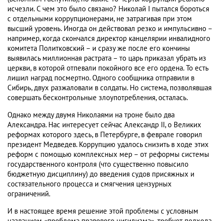
исчезли. С чем это было связано? Николай I пытался бороться
с отдельными коррупционерами, не затрагивая при этом
высший уровень. Иногда он действовал резко и импульсивно –
например, когда скончался директор канцелярии инвалидного
комитета Политковский – и сразу же после его кончины
выявилась миллионная растрата – то царь приказал убрать из
церкви, в которой отпевали покойного все его ордена. То есть
лишил наград посмертно. Одного сообщника отправили в
Сибирь, двух разжаловали в солдаты. Но система, позволявшая
совершать бесконтрольные злоупотребления, осталась.
Однако между двумя Николаями на троне было два
Александра. Нас интересует сейчас Александр II, о Великих
реформах которого здесь, в Петербурге, в феврале говорил
президент Медведев. Коррупцию удалось снизить в ходе этих
реформ с помощью комплексных мер – от реформы системы
государственного контроля (что существенно повысило
бюджетную дисциплину) до введения судов присяжных и
состязательного процесса и смягчения цензурных
ограничений.
И в настоящее время решение этой проблемы с условным