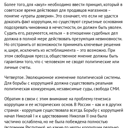
Более того, для «акул» необходимо ввести принцип, который в
советское время действовал для продавцов магазинов –
понятие «утраты доверия». Это означает, что если не удастся
доказать факт коррупции, но существуют серьезные основания
подозревать чиновника в нечестности, он должен быть уволен.
Судить его, разумеется, нельзя – в отношении судебных дел
должна в полной мере действовать презумпция невиновности.
Но отстранить от возможности принимать ключевые решения
и, шире, исключить из истеблишмента – это возможно. При
этом свободная пресса, общественное мнение должны быть
гарантами того, что с человеком не сводят политические или
личные счеты.
Четвертое. Эволюционное изменение политической системы.
Для борьбы с коррупцией должна существовать реальная
политическая конкуренция, независимые суды, свобода СМИ.
Обратим в связи с этим внимание на проблему генезиса
коррупции и ее исторических основ. В России – как и в других
странах - коррупция существовала всегда. Борьбу с коррупцией
начал Николай I и к царствованию Николая II она была
частично ослаблена, но не была побеждена полностью
(вспомним Распутина), но какие-то черты коррупции реально