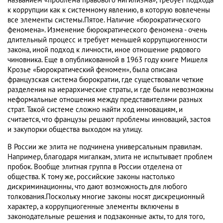
названием «проблема правового нигилизма», требует подхода
к коррупции как к системному явлению, в которую вовлечены
все элементы системы.Пятое. Наличие «бюрократического
феномена». Изменение бюрократического феномена - очень
длительный процесс и требует меньшей коррупциогенности
закона, иной подход к личности, иное отношение рядового
чиновника. Еще в опубликованной в 1963 году книге Мишеля
Крозье «Бюрократический феномен», была описана
французская система бюрократии, где существовали четкие
разделения на иерархические страты, и где были невозможны
неформальные отношения между представителями разных
страт. Такой системе сложно найти ход инновациям, и
считается, что французы решают проблемы инноваций, застоя
и закупорки общества выходом на улицу.
В России же элита не подчинена универсальным правилам.
Например, благодаря мигалкам, элита не испытывает проблем
пробок. Вообще элитная группа в России отделена от
общества. К тому же, российские законы настолько
дискриминационны, что дают возможность для любого
толкования.Поскольку многие законы носят дискреционный
характер, а коррупциогенные элементы включены в
законодательные решения и подзаконные акты, то для того,