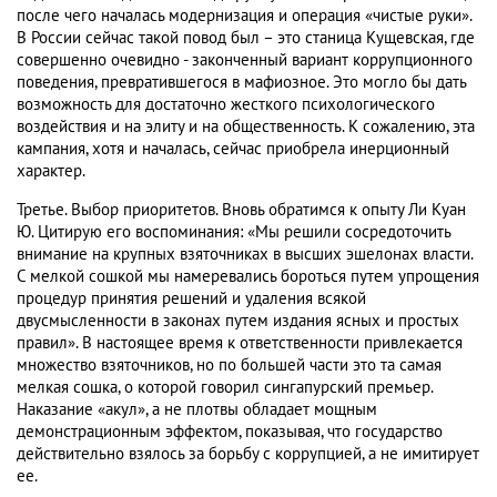
после чего началась модернизация и операция «чистые руки».
В России сейчас такой повод был – это станица Кущевская, где
совершенно очевидно - законченный вариант коррупционного
поведения, превратившегося в мафиозное. Это могло бы дать
возможность для достаточно жесткого психологического
воздействия и на элиту и на общественность. К сожалению, эта
кампания, хотя и началась, сейчас приобрела инерционный
характер.
Третье. Выбор приоритетов. Вновь обратимся к опыту Ли Куан
Ю. Цитирую его воспоминания: «Мы решили сосредоточить
внимание на крупных взяточниках в высших эшелонах власти.
С мелкой сошкой мы намеревались бороться путем упрощения
процедур принятия решений и удаления всякой
двусмысленности в законах путем издания ясных и простых
правил». В настоящее время к ответственности привлекается
множество взяточников, но по большей части это та самая
мелкая сошка, о которой говорил сингапурский премьер.
Наказание «акул», а не плотвы обладает мощным
демонстрационным эффектом, показывая, что государство
действительно взялось за борьбу с коррупцией, а не имитирует
ее.