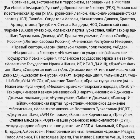
*Организации, экстремисты и террористы, запрещенные в РФ: Meta
(Facebook и Instagram), Русский добровольческий корпус (РДК), Украинская
повстанческая армия (УПА), Грузинский легион, Национал-Большевистская
партия (НБП), Талибан, Свидетели Иеговы, Мизантропик Дивижн, Братство,
Артподготовка, Тризуб им. Степана Бандеры, НСО, Славянский союз,
Формат-18, Хизб ут-Тахрир, Исламская партия Туркестана, Хайят Тахрир аш-
Шам, Таухид валь-Джихад, АУЕ, Братья мусульмане, Легион «Свобода
России» («Легион Свобода России»), «Чеченская Республика Ичкерия»,
«Правый сектор», «Азов» (батальон «Азов», полк «Азов»), «Айдар»,
«Национальный корпус», «Исламское государство» («Исламское
Государство Ирака и Сирии», «Исламское Государство Ирака и Леванта»,
«Исламское Государство Ирака и Шама», ИГ, ИГИЛ, ДАИШ), «Джабхат Фатх
аш-Шам», «Священная война» («Аль-Джихад» или «Египетский исламский
джихад»), «Джабхат ан-Нусра», «Хайят Тахрир-аш-Шам», «Аль-Каида», «Аш-
Шабаб», «УНА-УНСО», «Движение Талибан», «Братья-мусульмане» («Аль-
Ихван аль-Муслимун»), «Меджлис крымско-татарского народа», «Хизб ут-
Тахрир», «Имарат Кавказ» («Кавказский Эмират»), «Исламский джихад –
Джамаат моджахедов», «Нурджулар», «Таблиги Джамаат», «Лашкар-И-
Тайба», «Исламская партия Туркестана», «Исламское движение
Узбекистана», «Исламское движение Восточного Туркестана» (ИДВТ),
«Джунд аш-Шам», «АУМ Синрике», «Братство» Корчинского, «Тризуб им.
Степана Бандеры», «Организация украинских националистов» (ОУН),
международное общественное движение ЛГБТ, А.Навальный, К.Буданов,
Д.Гордон, А.Арестович. Иностранные агенты: Телеканал «Дождь», Медуза,
Голос Америки, ТК Настоящее Время, The Insider, Deutsche Welle, Проект,