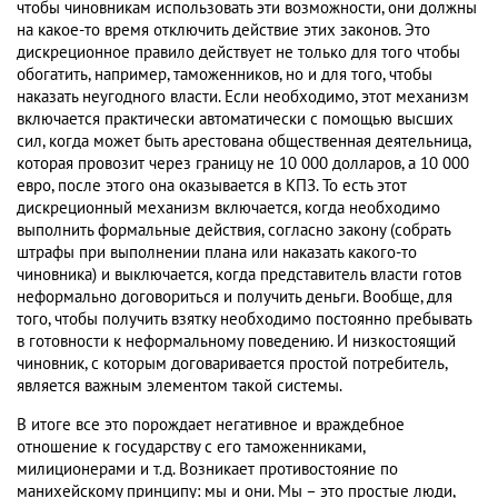
чтобы чиновникам использовать эти возможности, они должны
на какое-то время отключить действие этих законов. Это
дискреционное правило действует не только для того чтобы
обогатить, например, таможенников, но и для того, чтобы
наказать неугодного власти. Если необходимо, этот механизм
включается практически автоматически с помощью высших
сил, когда может быть арестована общественная деятельница,
которая провозит через границу не 10 000 долларов, а 10 000
евро, после этого она оказывается в КПЗ. То есть этот
дискреционный механизм включается, когда необходимо
выполнить формальные действия, согласно закону (собрать
штрафы при выполнении плана или наказать какого-то
чиновника) и выключается, когда представитель власти готов
неформально договориться и получить деньги. Вообще, для
того, чтобы получить взятку необходимо постоянно пребывать
в готовности к неформальному поведению. И низкостоящий
чиновник, с которым договаривается простой потребитель,
является важным элементом такой системы.
В итоге все это порождает негативное и враждебное
отношение к государству с его таможенниками,
милиционерами и т.д. Возникает противостояние по
манихейскому принципу: мы и они. Мы – это простые люди,