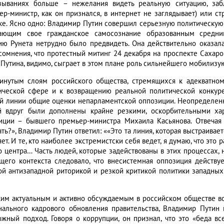
зываниях больше – нежелания видеть реальную ситуацию, заб
ер-министр, как он признался, в интернет не заглядывает) или 
ке. Ясно одно: Владимир Путин совершил серьезную политическую
ающим свое гражданское самосознание образованным средни
ию Рунета нетрудно было предвидеть. Она действительно оказал
сомнения, что протестный митинг 24 декабря на проспекте Сахаро
 Путина, видимо, сыграет в этом плане роль сильнейшего мобилизу
инутым слоям российского общества, стремящихся к адекватному
ической сфере и к возвращению реальной политической конкуре
й линии общие оценки непарламентской оппозиции. Неопределен
й вдруг были дополнены крайне резкими, оскорбительными ха
иции – бывшего премьер-министра Михаила Касьянова. Отвечая 
ть?», Владимир Путин ответил: ««Это та линия, которая выстраивает
ет. И те, кто наиболее экстремистски себя ведет, я думаю, что это
о центра… Часть людей, которые задействованы в этих процессах, 
щего контекста следовало, что внесистемная оппозиция действуе
ой антизападной риторикой и резкой критикой политики западных
ким актуальным и активно обсуждаемым в российском обществе во
нального кадрового обновления правительства, Владимир Пути
ожный подход. Говоря о коррупции, он признал, что это «беда вс