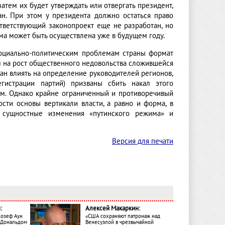
атем их будет утверждать или отвергать президент,
н. При этом у президента должно остаться право
ответствующий законопроект еще не разработан, но
а может быть осуществлена уже в будущем году.
социально-политическим проблемам страны формат
м на рост общественного недовольства сложившейся
ан влиять на определение руководителей регионов,
егистрации партий) призваны сбить накал этого
кам. Однако крайне ограниченный и противоречивый
сти основы вертикали власти, а равно и форма, в
 сущностные изменения «путинского режима» и
Версия для печати
:
Алексей Макаркин:
Жозеф Аун
«США сохраняют патронаж над
с Дональдом
Венесуэлой в чрезвычайной