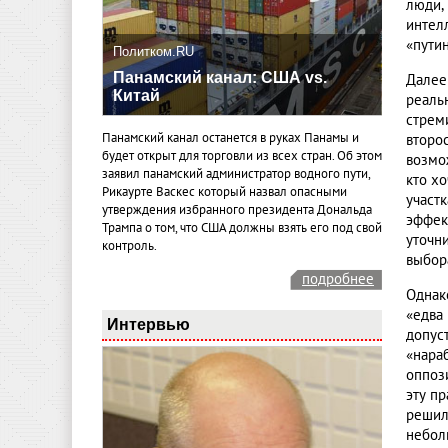
люди,
интел
«путин
Политком.RU
Панамский канал: США vs.
Далее
Китай
реальн
стрем
Панамский канал останется в руках Панамы и
второ
будет открыт для торговли из всех стран. Об этом
возмо
заявил панамский администратор водного пути,
кто х
Рикаурте Васкес который назвал опасными
участ
утверждения избранного президента Дональда
эффек
Трампа о том, что США должны взять его под свой
уточн
контроль.
выбор
подробнее
Однак
«едва
Интервью
допус
«нара
оппоз
эту п
решил
небол