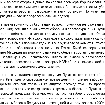
ях и во всех сферах. Однако, по словам премьера, борьба с этим
риста дошли до суда, десятки осужденных. Есть примеры, когда губ
с качества работы правоохранительных органов». Но «кампан
трапупить», это непрофессиональный подход.
ла премьер-министру был задан вопрос, почему он не увольняет 
влениям; речь шла о министрах обороны и здравоохранения. Путин 
трие проблем, и их легко сделать «козлами отпущения». Одн
ыми вопросами». Их нужно критиковать, нужно указывать на ошибки
кой опыт был в прошлые годы. И я знаю, чем это закончится. Стоит
ботает», - обосновал свою позицию Путин. Такой консерватив
ием Медведевым планами радикально обновить состав правительства,
 Владимир Путин практически ничего не сказал о законодател
ысленно прокомментировал реформу МВД: «Я не занимался этой ча
то повышение денежного довольствия».
по одному политическому вопросу сам Путин во время прямой л
му. Речь идет о своеобразном возвращении к прямым выборам 
арительного фильтрования кандидатов президентом. Это прозв
ждал о перспективе возвращения к прямым выборам, то Путин на э
твующей процедуры фактического назначения губернаторов, которы
ьтате не имеют авторитета в своих регионах и не способны о
дших выборов в Госдуму стала очевидной и автору реформы 2004 го