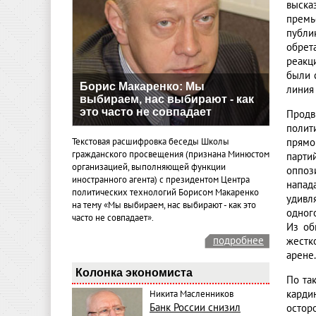
выска
премь
публи
обрет
реакц
были 
Борис Макаренко: Мы
линия
выбираем, нас выбирают - как
это часто не совпадает
Продв
полит
Текстовая расшифровка беседы Школы
прямо
гражданского просвещения (признана Минюстом
парти
организацией, выполняющей функции
оппоз
иностранного агента) с президентом Центра
напада
политических технологий Борисом Макаренко
удивля
на тему «Мы выбираем, нас выбирают - как это
одног
часто не совпадает».
Из об
подробнее
жестк
арене.
Колонка экономиста
По та
карди
Никита Масленников
Банк России снизил
остор