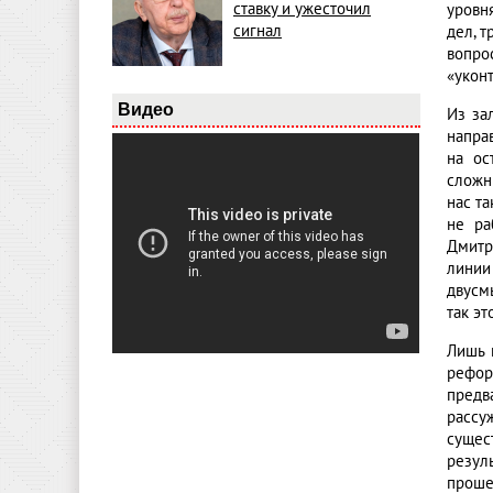
ставку и ужесточил
уровн
сигнал
дел, т
вопро
«укон
Видео
Из за
напра
на ос
сложн
нас та
не ра
Дмитр
линии
двусм
так э
Лишь 
рефор
предв
рассу
сущес
резул
проше