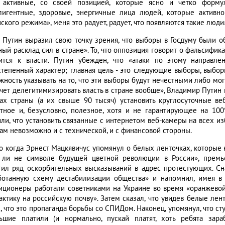
 активные, со своей позицией, которые ясно и четко форму
лигентные, здоровые, энергичные лица людей, которые активн
ского режима», меня это радует, радует, что появляются такие люди
 Путин выразил свою точку зрения, что выборы в Госдуму были о
ый расклад сил в стране». То, что оппозиция говорит о фальсифика
ится к власти. Путин убежден, что «атаки по этому направл
степенный характер; главная цель - это следующие выборы, выбор
жность указывать на то, что эти выборы будут нечестными либо мог
очет делегитимизировать власть в стране вообще», Владимир Пути
ках страны (а их свыше 90 тысяч) установить круглосуточные в
тное и, безусловно, полезное, хотя и не гарантирующее на 10
или, что установить связанные с интернетом веб-камеры на всех и
ам невозможно и с технической, и с финансовой стороны.
о когда Эрнест Мацкявичус упомянул о белых ленточках, которые н
 ли не символе будущей цветной революции в России», премь
тил ряд оскорбительных высказываний в адрес протестующих. Сн
ботанную схему дестабилизации общества» и напомнил, имея в
иционеры работали советниками на Украине во время «оранжево
рактику на российскую почву». Затем сказал, что увидев белые лен
, что это пропаганда борьбы со СПИДом. Наконец, упомянул, что с
ьшие платили (и нормально, пускай платят, хоть ребята зара