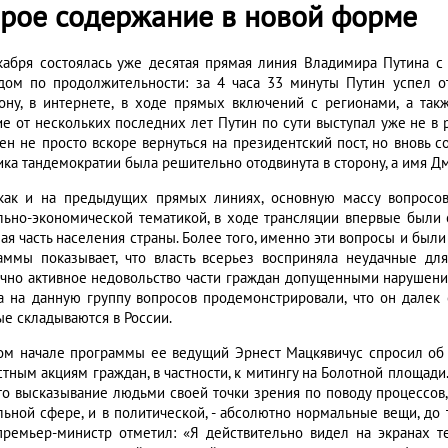
арое содержание в новой форме
кабря состоялась уже десятая прямая линия Владимира Путина с
дом по продолжительности: за 4 часа 33 минуты Путин успел от
ону, в интернете, в ходе прямых включений с регионами, а так
ие от нескольких последних лет Путин по сути выступал уже не в 
ен не просто вскоре вернуться на президентский пост, но вновь со
ика тандемократии была решительно отодвинута в сторону, а имя Д
 как и на предыдущих прямых линиях, основную массу вопросов
льно-экономической тематикой, в ходе трансляции впервые были
ная часть населения страны. Более того, именно эти вопросы и был
аммы показывает, что власть всерьез восприняла неудачные дл
чно активное недовольство части граждан допущенными нарушени
а на данную группу вопросов продемонстрировали, что он далек 
ые складываются в России.
ом начале программы ее ведущий Эрнест Мацкявичус спросил об 
стным акциям граждан, в частности, к митингу на Болотной площад
что высказывание людьми своей точки зрения по поводу процессов,
льной сфере, и в политической, - абсолютно нормальные вещи, до 
 премьер-министр отметил: «Я действительно видел на экранах 