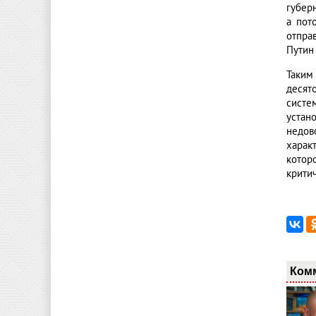
губер
а пот
отпра
Путин
Таким
десят
систе
устан
недов
харак
котор
крити
Ком