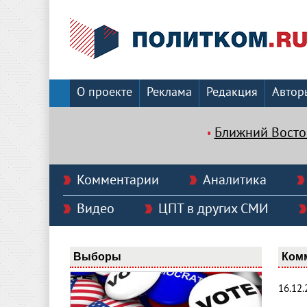
О проекте
Реклама
Редакция
Автор
Ближний Восто
Комментарии
Аналитика
Видео
ЦПТ в других СМИ
Выборы
Ком
16.12