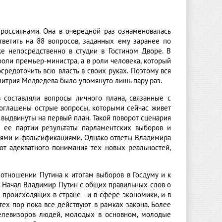
 россиянами. Она в очередной раз ознаменовалась
ветить на 88 вопросов, заданных ему заранее по
же непосредственно в студии в Гостином Дворе. В
роли премьер-министра, а в роли человека, который
средоточить всю власть в своих руках. Поэтому вся
митрия Медведева было упомянуто лишь пару раз.
 составляли вопросы личного плана, связанные с
 оглашены острые вопросы, которыми сейчас живет
и выдвинуты на первый план. Такой поворот сценария
я ее партии результаты парламентских выборов и
ями и фальсификациями. Однако ответы Владимира
от адекватного понимания тех новых реальностей,
отношении Путина к итогам выборов в Госдуму и к
и. Начал Владимир Путин с общих правильных слов о
 происходящих в стране - и в сфере экономики, и в
тех пор пока все действуют в рамках закона. Более
телевизоров людей, молодых в основном, молодые