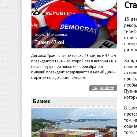
Ст
15 де
рекор
телеф
Борис Макаренко
отлич
Трамп 47-ой
намер
ритор
Дональд Трамп стал не только 45-ым, но и 47-ым
Хотя,
президентом США – во второй раз в истории США
социа
после неудачной попытки переизбраться
бывший президент возвращается в Белый Дом –
актив
с другим порядковым номером.
прогр
необы
подробнее
Путин
котор
Бизнес
В сам
проте
том, 
социа
того,