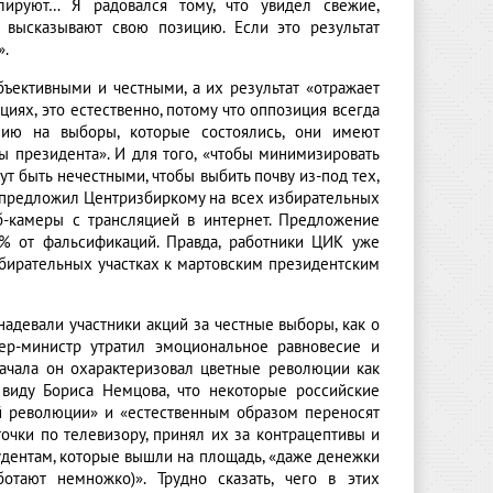
лируют… Я радовался тому, что увидел свежие,
о высказывают свою позицию. Если это результат
».
бъективными и честными, а их результат «отражает
циях, это естественно, потому что оппозиция всегда
ению на выборы, которые состоялись, они имеют
ы президента». И для того, «чтобы минимизировать
ут быть нечестными, чтобы выбить почву из-под тех,
н предложил Центризбиркому на всех избирательных
еб-камеры с трансляцией в интернет. Предложение
0% от фальсификаций. Правда, работники ЦИК уже
збирательных участках к мартовским президентским
адевали участники акций за честные выборы, как о
ер-министр утратил эмоциональное равновесие и
ачала он охарактеризовал цветные революции как
 виду Бориса Немцова, что некоторые российские
й революции» и «естественным образом переносят
точки по телевизору, принял их за контрацептивы и
тудентам, которые вышли на площадь, «даже денежки
ботают немножко)». Трудно сказать, чего в этих