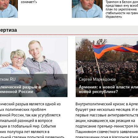
означает?»
Трампом в Белом до
представил ему все
план по укреплению
стабильности на гран
Израилем»
ертиза
тком.RU
Сергей Маркедонов
ленческий разрыв в
Армения: к новой власти или
еменной России
новой республике?
нческий разрыв является одной из
Внутриполитический кризис в Арм
ых политических проблем
бушует уже несколько месяцев. И 
нной России, так как усугубляется
первые массовые антиправительст
пиальной разницей в вопросе
акции, начавшиеся, как реакция на
ации в глобальный мир. События
подписание премьер-министром Н
них полутора лет являются в
Пашиняном совместного заявления
ельной степени попыткой развернуть
прекращении огня в Нагорном Кара