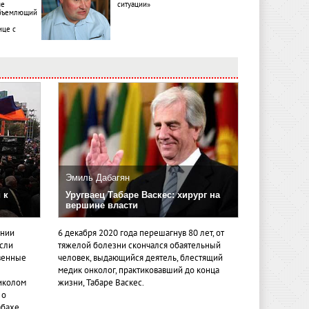
ме
ситуации»
объемлющий
ице с
Эмиль Дабагян
 к
Уругваец Табаре Васкес: хирург на
вершине власти
ении
6 декабря 2020 года перешагнув 80 лет, от
если
тяжелой болезни скончался обаятельный
венные
человек, выдающийся деятель, блестящий
медик онколог, практиковавший до конца
иколом
жизни, Табаре Васкес.
 о
бахе,