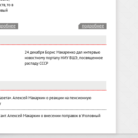
тв, то в
овый
дробнее
подробнее
24 декабря Борис Макаренко дал интервью
новостному порталу НИУ ВШЭ, посвященное
распаду СССР
газета». Алексей Макаркин о реакции на пенсионную
у
ант. Алексей Макаркин о внесении поправок в Уголовный