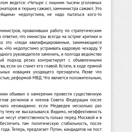
 злом ведется: «Четыре с лишним тысячи уголовных
ернаторов в тюрьму сажают, замминистра сажают. Это
ейщина» недопустима, не надо пытаться кого-то
министров, проваливших работу по стратегическим
ответил, что министры всегда на острие критики и
ако это «люди квалифицированные, занимающиеся
. «Но недопустимо устраивать кадровую чехарду. У
 одного руководителя заменить, и полгода ведомство
ный подход резко контрастирует с объявленными
 если он станет его главой. Кстати, в ходе прямой
ьных новациях уходящего президента. Разве что
стью, реформой МВД. Что является положительным,
инии объявил о намерении провести существенную
глав регионов и членов Совета Федерации после
учало неожиданно: если Медведев несколько раз
ту тему не высказывался. Видимо, неэффективность
е несут ответственность только перед Москвой и в
беспечить там политическую стабильность, после
да. Теперь, предлагает Путин, кандидатов на пост