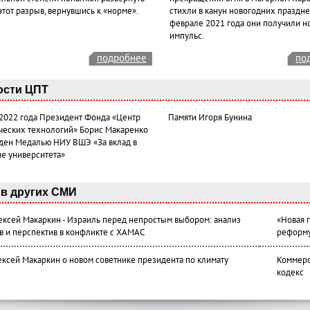
этот разрыв, вернувшись к «норме».
стихли в канун новогодних празднес
феврале 2021 года они получили н
импульс.
подробнее
по
ости ЦПТ
 2022 года Президент Фонда «Центр
Памяти Игоря Бунина
ческих технологий» Борис Макаренко
ден Медалью НИУ ВШЭ «За вклад в
ие университета»
в других СМИ
лексей Макаркин - Израиль перед непростым выбором: анализ
«Новая 
в и перспектив в конфликте с ХАМАС
реформ
ексей Макаркин о новом советнике президента по климату
Коммерс
кодекс