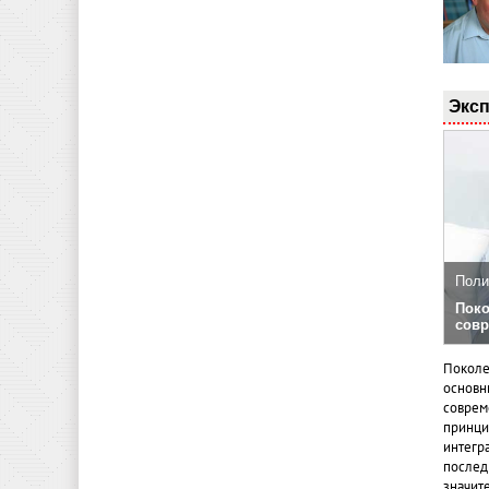
Эксп
Поли
Поко
совр
Поколе
основн
совреме
принци
интегр
послед
значит