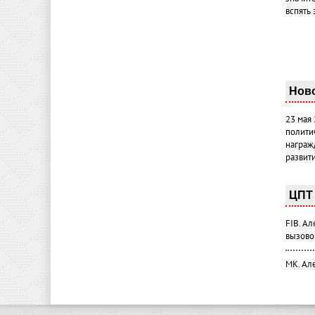
вспять 
Нов
23 мая
полити
награж
развит
ЦПТ 
FIB. А
вызово
МК. Ал