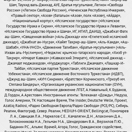
Шам, Таухид валь-Джихад, АУЕ, Братья мусульмане, Легион «Свобода
России» («Легион Свобода России»), «Чеченская Республика Ичкерия»,
«Правый сектор», «Азов» (батальон «Азов», полк «Азов»), «Айдар»,
«Национальный корпус», «Исламское государство» («Исламское
Государство Ирака и Сирии», «Исламское Государство Ирака и Леванта»,
«Исламское Государство Ирака и Шама», ИГ, ИГИЛ, ДАИШ), «Джабхат Фатх
аш-Шам», «Священная война» («Аль-Джихад» или «Египетский исламский
джихад»), «Джабхат ан-Нусра», «Хайят Тахрир-аш-Шам», «Аль-Каида», «Аш-
Шабаб», «УНА-УНСО», «Движение Талибан», «Братья-мусульмане» («Аль-
Ихван аль-Муслимун»), «Меджлис крымско-татарского народа», «Хизб ут-
Тахрир», «Имарат Кавказ» («Кавказский Эмират»), «Исламский джихад –
Джамаат моджахедов», «Нурджулар», «Таблиги Джамаат», «Лашкар-И-
Тайба», «Исламская партия Туркестана», «Исламское движение
Узбекистана», «Исламское движение Восточного Туркестана» (ИДВТ),
«Джунд аш-Шам», «АУМ Синрике», «Братство» Корчинского, «Тризуб им.
Степана Бандеры», «Организация украинских националистов» (ОУН),
международное общественное движение ЛГБТ, А.Навальный, К.Буданов,
Д.Гордон, А.Арестович. Иностранные агенты: Телеканал «Дождь», Медуза,
Голос Америки, ТК Настоящее Время, The Insider, Deutsche Welle, Проект,
Azatliq Radiosi, «Радио Свободная Европа/Радио Свобода» (PCE/PC), Сибирь.
Реалии, Фактограф, Север. Реалии, MEDIUM-ORIENT, Bellingcat, Пономарев
Л. А., Савицкая Л.А., Маркелов С.Е., Камалягин Д.Н., Апахончич Д.А.,
Толоконникова Н.А., Гельман М.А., Шендерович В.А., Верзилов П.Ю.,
Баданин Р.С., Альянс Врачей, Агора, Голос, Гражданское содействие,