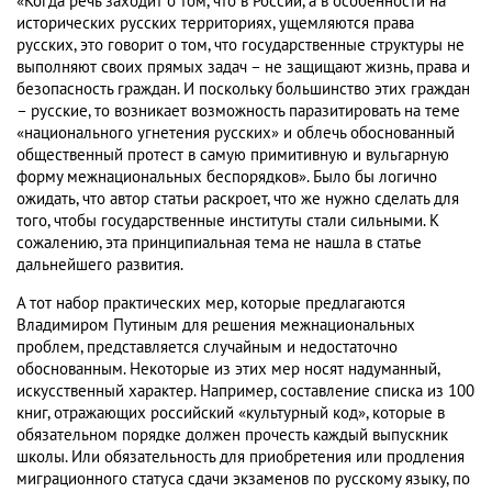
«Когда речь заходит о том, что в России, а в особенности на
исторических русских территориях, ущемляются права
русских, это говорит о том, что государственные структуры не
выполняют своих прямых задач – не защищают жизнь, права и
безопасность граждан. И поскольку большинство этих граждан
– русские, то возникает возможность паразитировать на теме
«национального угнетения русских» и облечь обоснованный
общественный протест в самую примитивную и вульгарную
форму межнациональных беспорядков». Было бы логично
ожидать, что автор статьи раскроет, что же нужно сделать для
того, чтобы государственные институты стали сильными. К
сожалению, эта принципиальная тема не нашла в статье
дальнейшего развития.
А тот набор практических мер, которые предлагаются
Владимиром Путиным для решения межнациональных
проблем, представляется случайным и недостаточно
обоснованным. Некоторые из этих мер носят надуманный,
искусственный характер. Например, составление списка из 100
книг, отражающих российский «культурный код», которые в
обязательном порядке должен прочесть каждый выпускник
школы. Или обязательность для приобретения или продления
миграционного статуса сдачи экзаменов по русскому языку, по