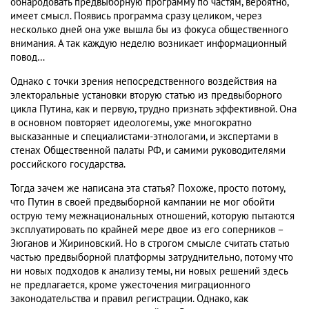
обнародовать предвыборную программу по частям, вероятно,
имеет смысл. Появись программа сразу целиком, через
несколько дней она уже вышла бы из фокуса общественного
внимания. А так каждую неделю возникает информационный
повод…
Однако с точки зрения непосредственного воздействия на
электоральные установки вторую статью из предвыборного
цикла Путина, как и первую, трудно признать эффективной. Она
в основном повторяет идеологемы, уже многократно
высказанные и специалистами-этнологами, и экспертами в
стенах Общественной палаты РФ, и самими руководителями
российского государства.
Тогда зачем же написана эта статья? Похоже, просто потому,
что Путин в своей предвыборной кампании не мог обойти
острую тему межнациональных отношений, которую пытаются
эксплуатировать по крайней мере двое из его соперников –
Зюганов и Жириновский. Но в строгом смысле считать статью
частью предвыборной платформы затруднительно, потому что
ни новых подходов к анализу темы, ни новых решений здесь
не предлагается, кроме ужесточения миграционного
законодательства и правил регистрации. Однако, как