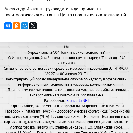
Александр Ивахник - руководитель департамента
политологического анализа Центра политических технологий
18+
Учредитель - ЗАО "Политические технологии"
© Информационный сайт политических комментариев "Политком.RU"
2001-2018
Свидетельство о регистрации средства массовой информации Эл № ФС77-
69227 от 06 апреля 2017 г.
Регистрирующий орган: Федеральная служба по надзору в сфере связи,
информационных технологий и массовых коммуникаций.
При полном или частичном использовании материалов сайта активная
гиперссылка на "Политком.RU" обязательна
Разработчик:
Standarta.NET
*Организации, экстремисты и террористы, запрещенные в РФ: Meta
(Facebook и Instagram), Русский добровольческий корпус (РДК), Украинская
повстанческая армия (УПА), Грузинский легион, Национал-Большевистская
партия (НБП), Талибан, Свидетели Иеговы, Мизантропик Дивижн, Братство,
Артподготовка, Тризуб им. Степана Бандеры, НСО, Славянский союз,
Формат-18, Хизб ут-Тахрир, Исламская партия Туркестана, Хайят Тахрир аш-