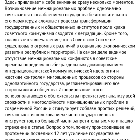
Здесь привлекает к себе внимание сразу несколько моментов.
Возникновение межнациональных проблем однозначно
связывается с ослаблением государства безотносительно к
его характеру, а сложные процессы трансформации
государственных и общественных институтов после краха
советского коммунизма сводятся к деградации. Кроме того,
складывается впечатление, что в Советском Союзе не
существовало огромных различий в социально-экономическом
развитии республик и территорий. На самом деле видимое
отсутствие межнациональных конфликтов в советские
времена определялось безраздельным доминированием
интернационалистской коммунистической идеологии и
жестким контролем миграционных процессов со стороны
однопартийного государства, регламентировавшего все
стороны жизни общества. Игнорирование этого
основополагающего обстоятельства препятствует анализу всей
сложности и многослойности межнациональных проблем в
современной России и стимулирует соблазн простых решений,
связанных с использованием чисто государственных
инструментов, по большей части запретительных, что и нашло
отражение в статье. Вопрос о том, почему происходившее на
протяжении последних 12 лет усиление государства не
привело к смягчению национальных противоречий, остается