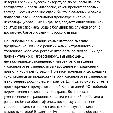
истории России и русской литературе, по основам нашего
государства и права. Интересно, какой процент взрослых
граждан России успешно сдали бы эти экзамены? И зачем
подвергать этой непосильной процедуре миллионы
неквалифицированных мигрантов, подметающих улицы или
занятых на стройках? Ведь в большинстве случаев вполне
достаточно базового знания русского языка.
Но наибольшее внимание комментаторов вызвало
предложение Путина о ревизии Административного и
Уголовного кодексов, регламентов органов внутренних дел
применительно к «агрессивному, вызывающему,
неуважительному поведению» мигрантов, о введении
уголовной ответственности за нарушение миграционных
правил и норм регистрации. При этом, во-первых, до конца не
ясно, касается ли предложение об уголовной ответственности
и внутренних российских мигрантов. Если да, то оно вступает в
противоречие с предусмотренной Конституцией РФ свободой
перемещения граждан внутри страны. Во-вторых, к
ужесточению миграционных правил и санкций прибегали и
ранее, но без особого эффекта, поскольку это никак не
способствовало созданию сильных институтов – задаче,
важность которой Владимир Путин в статье лишь обозначил.