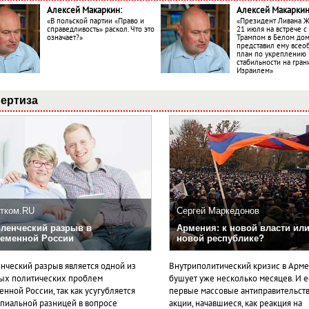
Алексей Макаркин:
Алексей Макаркин
«В польской партии «Право и
«Президент Ливана 
справедливость» раскол. Что это
21 июля на встрече 
означает?»
Трампом в Белом до
представил ему все
план по укреплению
стабильности на гран
Израилем»
ертиза
тком.RU
Сергей Маркедонов
ленческий разрыв в
Армения: к новой власти или
еменной России
новой республике?
нческий разрыв является одной из
Внутриполитический кризис в Арм
ых политических проблем
бушует уже несколько месяцев. И 
нной России, так как усугубляется
первые массовые антиправительст
пиальной разницей в вопросе
акции, начавшиеся, как реакция на