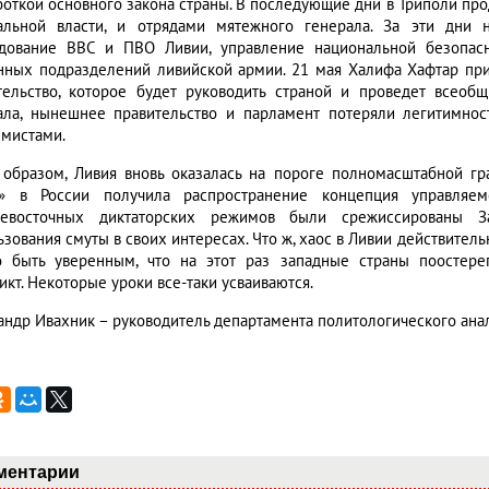
боткой основного закона страны. В последующие дни в Триполи п
альной власти, и отрядами мятежного генерала. За эти дни 
дование ВВС и ПВО Ливии, управление национальной безопасн
нных подразделений ливийской армии. 21 мая Халифа Хафтар пр
тельство, которое будет руководить страной и проведет всео
ала, нынешнее правительство и парламент потеряли легитимност
емистами.
 образом, Ливия вновь оказалась на пороге полномасштабной гр
» в России получила распространение концепция управляемо
невосточных диктаторских режимов были срежиссированы З
зования смуты в своих интересах. Что ж, хаос в Ливии действительн
 быть уверенным, что на этот раз западные страны поостере
икт. Некоторые уроки все-таки усваиваются.
андр Ивахник – руководитель департамента политологического ана
ментарии