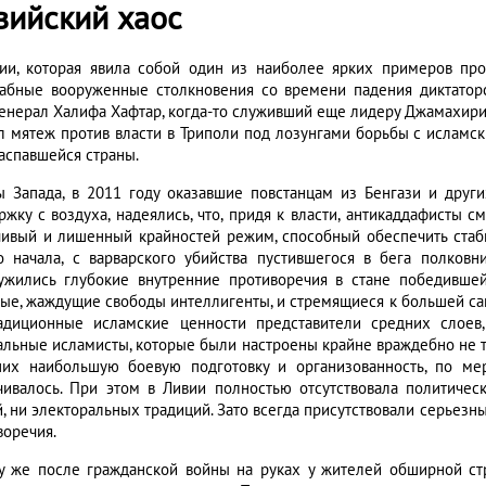
вийский хаос
ии, которая явила собой один из наиболее ярких примеров про
абные вооруженные столкновения со времени падения диктатор
 Генерал Халифа Хафтар, когда-то служивший еще лидеру Джамахири
л мятеж против власти в Триполи под лозунгами борьбы с исламс
распавшейся страны.
ы Запада, в 2011 году оказавшие повстанцам из Бенгази и друг
ржку с воздуха, надеялись, что, придя к власти, антикаддафисты с
чивый и лишенный крайностей режим, способный обеспечить стаби
о начала, с варварского убийства пустившегося в бега полковн
ужились глубокие внутренние противоречия в стане победивше
ые, жаждущие свободы интеллигенты, и стремящиеся к большей са
адиционные исламские ценности представители средних слоев,
альные исламисты, которые были настроены крайне враждебно не то
их наибольшую боевую подготовку и организованность, по мер
чивалось. При этом в Ливии полностью отсутствовала политичес
й, ни электоральных традиций. Зато всегда присутствовали серьез
воречия.
у же после гражданской войны на руках у жителей обширной ст