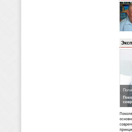
Эксп
Поли
Поко
совр
Поколе
основн
совреме
принци