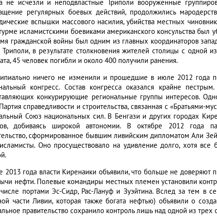
а не исчезли и неподвластные Триполи вооруженные группировки
ащение регулярных боевых действий, продолжились мародерств
дические вспышки массового насилия, убийства местных чиновнико
турме исламистскими боевиками американского консульства был у
емя гражданской войны был одним из главных координаторов запа
в Триполи, в результате столкновения жителей столицы с одной 
ата, 45 человек погибли и около 400 получили ранения.
ипиально ничего не изменили и прошедшие в июле 2012 года п
нальный конгресс. Состав конгресса оказался крайне пестрым
тавляющих конкурирующие региональные группы интересов. Одн
 Партия справедливости и строительства, связанная с «Братьями-м
альный Союз национальных сил. В Бенгази и других городах Кир
ов, добиваясь широкой автономии. В октябре 2012 года п
тельство, сформированное бывшим ливийским дипломатом Али Зейд
 исламисты. Оно просуществовало на удивление долго, хотя все 
й.
е 2013 года власти Киренаики объявили, что больше не доверяют п
бычи нефти. Полевые командиры местных племен установили конт
 числе портами Эс-Сидр, Рас-Лануф и Зуэйтина. Вслед за тем в с
ной части Ливии, которая также богата нефтью) объявили о созд
альное правительство сохранило контроль лишь над одной из трех о