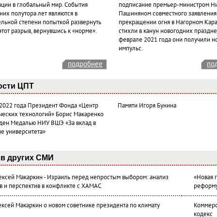
ации в глобальный мир. События
подписание премьер-министром Н
них полутора лет являются в
Пашиняном совместного заявления
ельной степени попыткой развернуть
прекращении огня в Нагорном Кара
этот разрыв, вернувшись к «норме».
стихли в канун новогодних празднес
феврале 2021 года они получили н
импульс.
подробнее
по
ости ЦПТ
 2022 года Президент Фонда «Центр
Памяти Игоря Бунина
ческих технологий» Борис Макаренко
ден Медалью НИУ ВШЭ «За вклад в
ие университета»
в других СМИ
лексей Макаркин - Израиль перед непростым выбором: анализ
«Новая 
в и перспектив в конфликте с ХАМАС
реформ
ексей Макаркин о новом советнике президента по климату
Коммерс
кодекс