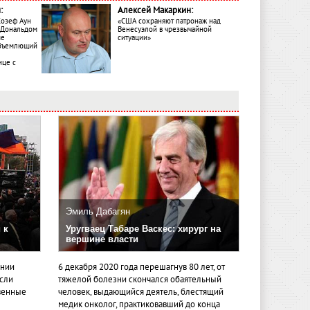
:
Алексей Макаркин:
Жозеф Аун
«США сохраняют патронаж над
с Дональдом
Венесуэлой в чрезвычайной
ме
ситуации»
объемлющий
ице с
Эмиль Дабагян
 к
Уругваец Табаре Васкес: хирург на
вершине власти
ении
6 декабря 2020 года перешагнув 80 лет, от
если
тяжелой болезни скончался обаятельный
венные
человек, выдающийся деятель, блестящий
медик онколог, практиковавший до конца