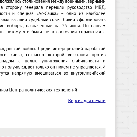
родолжались столкновения между военными, верными
на сторону генерала перешли руководство МВД,
ости и спецназ «Ас-Саика» – одно из наиболее
извал высший судебный совет Ливии сформировать
бщие выборы, назначенные на 25 июня. По словам
ь, потому что были не в состоянии справиться с
ажданской войны. Среди интерпретаций «арабской
го хаоса, согласно которой восстания против
ападом с целью уничтожения стабильности и
о получился, вот только он никем не управляется. И
гутся напрямую вмешиваться во внутриливийский
лиза Центра политических технологий
Версия для печати