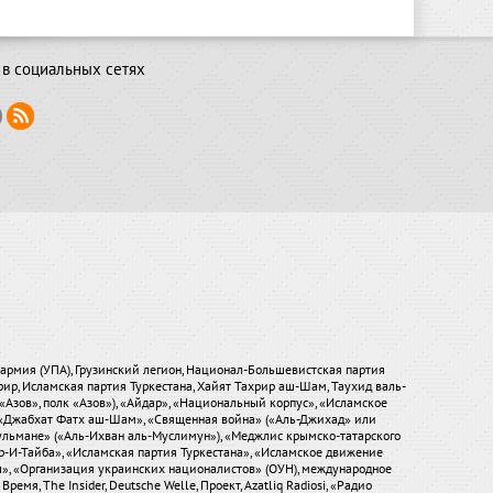
в социальных сетях
я армия (УПА), Грузинский легион, Национал-Большевистская партия
хрир, Исламская партия Туркестана, Хайят Тахрир аш-Шам, Таухид валь-
«Азов», полк «Азов»), «Айдар», «Национальный корпус», «Исламское
), «Джабхат Фатх аш-Шам», «Священная война» («Аль-Джихад» или
ульмане» («Аль-Ихван аль-Муслимун»), «Меджлис крымско-татарского
р-И-Тайба», «Исламская партия Туркестана», «Исламское движение
ры», «Организация украинских националистов» (ОУН), международное
мя, The Insider, Deutsche Welle, Проект, Azatliq Radiosi, «Радио