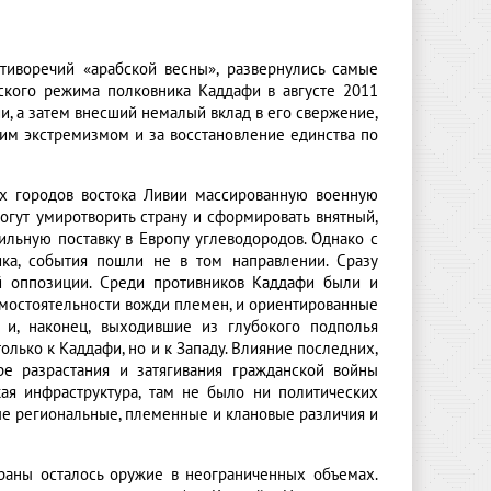
тиворечий «арабской весны», развернулись самые
ского режима полковника Каддафи в августе 2011
и, а затем внесший немалый вклад в его свержение,
ким экстремизмом и за восстановление единства по
их городов востока Ливии массированную военную
могут умиротворить страну и сформировать внятный,
льную поставку в Европу углеводородов. Однако с
ика, события пошли не в том направлении. Сразу
й оппозиции. Среди противников Каддафи были и
мостоятельности вожди племен, и ориентированные
 и, наконец, выходившие из глубокого подполья
лько к Каддафи, но и к Западу. Влияние последних,
е разрастания и затягивания гражданской войны
кая инфраструктура, там не было ни политических
ные региональные, племенные и клановые различия и
раны осталось оружие в неограниченных объемах.