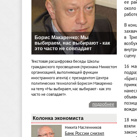
ее ра
около
работе
В кон
захва
в Три
Борис Макаренко: Мы
выбираем, нас выбирают - как
возбу
это часто не совпадает
внутр
сцену
Текстовая расшифровка беседы Школы
16 ма
гражданского просвещения (признана Минюстом
подра
организацией, выполняющей функции
иностранного агента) с президентом Центра
«Бриг
политических технологий Борисом Макаренко
примк
на тему «Мы выбираем, нас выбирают - как это
нанес
часто не совпадает».
объяв
позиц
подробнее
вожди
Колонка экономиста
18 ма
взяли
Никита Масленников
закон
Банк России снизил