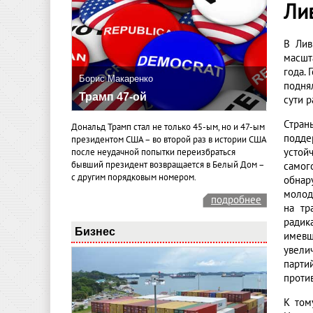
Ли
В Лив
масшт
года.
Борис Макаренко
подня
Трамп 47-ой
сути 
Стран
Дональд Трамп стал не только 45-ым, но и 47-ым
подде
президентом США – во второй раз в истории США
устой
после неудачной попытки переизбраться
бывший президент возвращается в Белый Дом –
самог
с другим порядковым номером.
обнар
молод
подробнее
на тр
радик
Бизнес
имевш
увели
парти
проти
К том