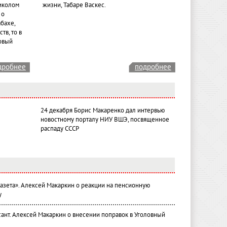
иколом
жизни, Табаре Васкес.
 о
бахе,
тв, то в
овый
дробнее
подробнее
24 декабря Борис Макаренко дал интервью
новостному порталу НИУ ВШЭ, посвященное
распаду СССР
газета». Алексей Макаркин о реакции на пенсионную
у
ант. Алексей Макаркин о внесении поправок в Уголовный