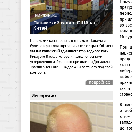
Никуд
прекр
перио
Политком.RU
при ш
Панамский канал: США vs.
во вр
Китай
года 
Мисур
Панамский канал останется в руках Панамы и
будет открыт для торговли из всех стран. Об этом
Принц
заявил панамский администратор водного пути,
нацио
Рикаурте Васкес который назвал опасными
предс
утверждения избранного президента Дональда
стала
Трампа о том, что США должны взять его под свой
либер
контроль.
выбор
подробнее
прави
так и
страно
Интервью
В июн
от до
в том
запад
центр