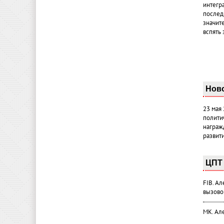
интегр
послед
значит
вспять 
Нов
23 мая
полити
награж
развит
ЦПТ 
FIB. А
вызово
МК. Ал