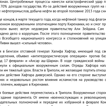
йонах. Центробежные процессы нанесли катастрофический удар п
 70% доходов государства. Из-за действий вооруженных групп на
 нефтепромыслов, добыча нефти во второй половине 2013 года снизи
це концов, в марте текущего года, когда нефтяной танкер под флаг
ченном вооруженными ополченцами порту Киренаики, но и смог про
поли вынес вотум недоверия правительству Али Зейдана. Сам
ждено дело о коррупции. После этого полноценное правительство 
и Всеобщего национального конгресса и столкновений на улицах
 Ливии вышел «сильный человек».
я в Бенгази отставной генерал Халифа Хафтар, имеющий под с
зделения, объявил «антитеррористическую операцию» против б
ад 17 февраля» и «Ансар аш-Шариа». В ходе гражданской войны 
нули к официальным вооруженным силам. Отряды Хафтара нап
ли им тяжелый урон. Власти в Триполи, не желающие портить отно
или действия Хафтара диверсией. Однако на его стороне выступил
иях и недовольных ростом влияния исламистов на руководство 
 племен, живущих в Киренаике.
я боевые действия переместились в Триполи. Вооруженные сторо
 здание парламента. От имени «военнослужащих и революционе
одательных полномочий и передаче их избранной в феврале Конс