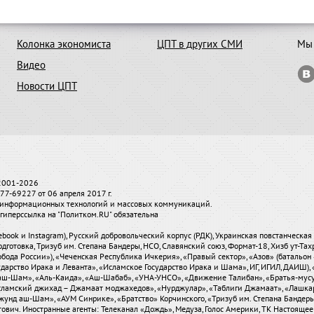
Колонка экономиста
ЦПТ в других СМИ
Мы 
Видео
Новости ЦПТ
 2001-2026
7-69227 от 06 апреля 2017 г.
и, информационных технологий и массовых коммуникаций.
гиперссылка на "Политком.RU" обязательна
ebook и Instagram), Русский добровольческий корпус (РДК), Украинская повстанческа
одготовка, Тризуб им. Степана Бандеры, НСО, Славянский союз, Формат-18, Хизб ут-Та
бода России»), «Чеченская Республика Ичкерия», «Правый сектор», «Азов» (батальон 
сударство Ирака и Леванта», «Исламское Государство Ирака и Шама», ИГ, ИГИЛ, ДАИШ
-аш-Шам», «Аль-Каида», «Аш-Шабаб», «УНА-УНСО», «Движение Талибан», «Братья-мус
«Исламский джихад – Джамаат моджахедов», «Нурджулар», «Таблиги Джамаат», «Лашка
Джунд аш-Шам», «АУМ Синрике», «Братство» Корчинского, «Тризуб им. Степана Банде
вич. Иностранные агенты: Телеканал «Дождь», Медуза, Голос Америки, ТК Настоящее Вре