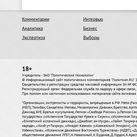
Комментарии
Интервью
Аналитика
Бизнес
Экспертиза
Выборы
18+
Учредитель - ЗАО "Политические технологии"
© Информационный сайт политических комментариев "Политком.RU"
Свидетельство о регистрации средства массовой информации Эл № ФС7
Регистрирующий орган: Федеральная служба по надзору в сфере связ
При полном или частичном использовании материалов сайта активная 
*Организации, экстремисты и террористы, запрещенные в РФ: Meta (Fac
(НБП), Талибан, Свидетели Иеговы, Мизантропик Дивижн, Братство, Артп
Джихад, АУЕ, Братья мусульмане, Легион «Свобода России» («Легион Сво
государство» («Исламское Государство Ирака и Сирии», «Исламское Го
«Египетский исламский джихад»), «Джабхат ан-Нусра», «Хайят Тахрир
народа», «Хизб ут-Тахрир», «Имарат Кавказ» («Кавказский Эмират»), 
Узбекистана», «Исламское движение Восточного Туркестана» (ИДВТ), «
общественное движение ЛГБТ, А.Навальный, К.Буданов, Д.Гордон, А.Аресто