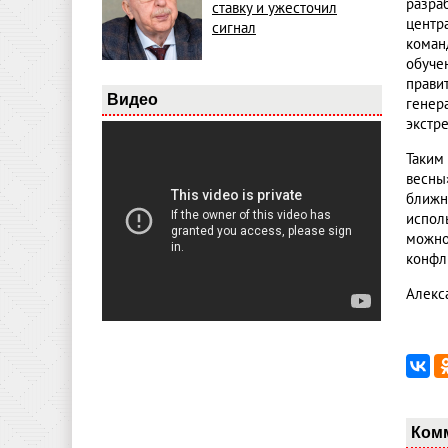
разра
ставку и ужесточил
центр
сигнал
коман
обуче
прави
Видео
генер
экстр
Таким
весны
ближ
исполь
можно
конфл
Алекс
Ком