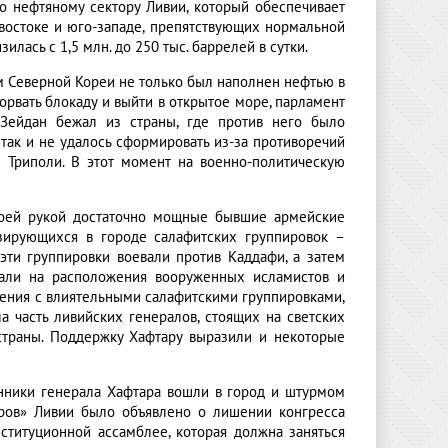
о нефтяному сектору Ливии, который обеспечивает
 востоке и юго-западе, препятствующих нормальной
лась с 1,5 млн. до 250 тыс. баррелей в сутки.
ом Северной Кореи не только был наполнен нефтью в
рвать блокаду и выйти в открытое море, парламент
 Зейдан бежал из страны, где против него было
так и не удалось сформировать из-за противоречий
 Триполи. В этот момент на военно-политическую
воей рукой достаточно мощные бывшие армейские
азирующихся в городе салафитских группировок –
эти группировки воевали против Каддафи, а затем
али на расположения вооруженных исламистов и
шения с влиятельными салафитскими группировками,
а часть ливийских генералов, стоящих на светских
страны. Поддержку Хафтару выразили и некоторые
нники генерала Хафтара вошли в город и штурмом
ров» Ливии было объявлено о лишении конгресса
титуционной ассамблее, которая должна заняться