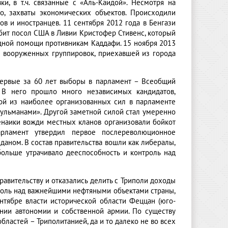
, в т.ч. связанные с «Аль-Каидой». Несмотря на
о, захваты экономических объектов. Происходили
в и иностранцев. 11 сентября 2012 года в Бенгази
бит посол США в Ливии Кристофер Стивенс, который
дной помощи противникам Каддафи. 15 ноября 2013
из вооруженных группировок, приехавшей из города
ервые за 60 лет выборы в парламент – Всеобщий
. В него прошло много независимых кандидатов,
ой из наиболее организованных сил в парламенте
усульманами». Другой заметной силой стал умеренно
енаики вожди местных кланов организовали бойкот
арламент утвердил первое послереволюционное
аном. В состав правительства вошли как либералы,
больше утрачивало дееспособность и контроль над
равительству и отказались делить с Триполи доходы
роль над важнейшими нефтяными объектами страны,
ентябре власти исторической области Феццан (юго-
ании автономии и собственной армии. По существу
бластей – Триполитанией, да и то далеко не во всех