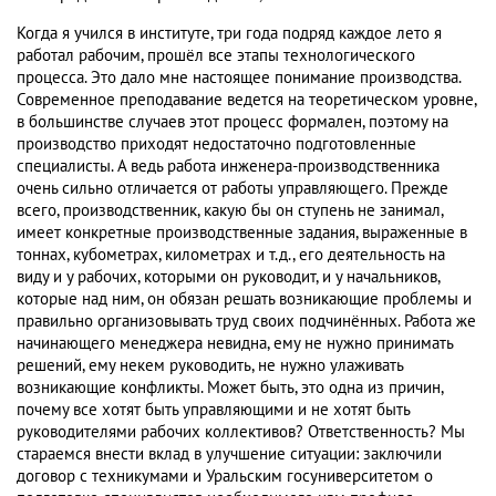
Когда я учился в институте, три года подряд каждое лето я
работал рабочим, прошёл все этапы технологического
процесса. Это дало мне настоящее понимание производства.
Современное преподавание ведется на теоретическом уровне,
в большинстве случаев этот процесс формален, поэтому на
производство приходят недостаточно подготовленные
специалисты. А ведь работа инженера-производственника
очень сильно отличается от работы управляющего. Прежде
всего, производственник, какую бы он ступень не занимал,
имеет конкретные производственные задания, выраженные в
тоннах, кубометрах, километрах и т.д., его деятельность на
виду и у рабочих, которыми он руководит, и у начальников,
которые над ним, он обязан решать возникающие проблемы и
правильно организовывать труд своих подчинённых. Работа же
начинающего менеджера невидна, ему не нужно принимать
решений, ему некем руководить, не нужно улаживать
возникающие конфликты. Может быть, это одна из причин,
почему все хотят быть управляющими и не хотят быть
руководителями рабочих коллективов? Ответственность? Мы
стараемся внести вклад в улучшение ситуации: заключили
договор с техникумами и Уральским госуниверситетом о