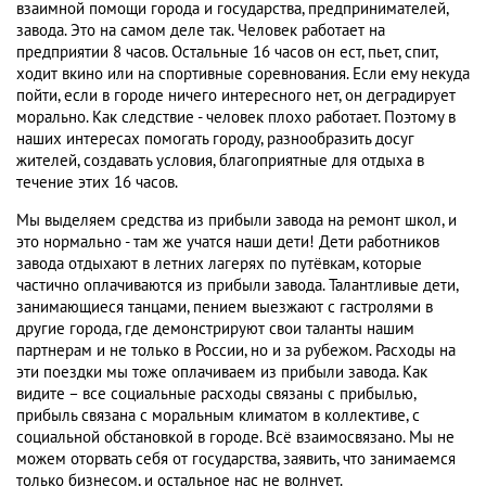
взаимной помощи города и государства, предпринимателей,
завода. Это на самом деле так. Человек работает на
предприятии 8 часов. Остальные 16 часов он ест, пьет, спит,
ходит вкино или на спортивные соревнования. Если ему некуда
пойти, если в городе ничего интересного нет, он деградирует
морально. Как следствие - человек плохо работает. Поэтому в
наших интересах помогать городу, разнообразить досуг
жителей, создавать условия, благоприятные для отдыха в
течение этих 16 часов.
Мы выделяем средства из прибыли завода на ремонт школ, и
это нормально - там же учатся наши дети! Дети работников
завода отдыхают в летних лагерях по путёвкам, которые
частично оплачиваются из прибыли завода. Талантливые дети,
занимающиеся танцами, пением выезжают с гастролями в
другие города, где демонстрируют свои таланты нашим
партнерам и не только в России, но и за рубежом. Расходы на
эти поездки мы тоже оплачиваем из прибыли завода. Как
видите – все социальные расходы связаны с прибылью,
прибыль связана с моральным климатом в коллективе, с
социальной обстановкой в городе. Всё взаимосвязано. Мы не
можем оторвать себя от государства, заявить, что занимаемся
только бизнесом, и остальное нас не волнует.