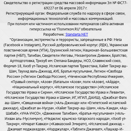
Свидетельство о регистрации средства массовой информации Эл № ФС77-
69227 от 06 апреля 2017 г.
Регистрирующий орган: Федеральная служба по надзору в сфере связи,
информационных технологий и массовых коммуникаций.
При полном или частичном использовании материалов сайта активная
гиперссылка на "Политком.RU" обязательна
Разработчик:
Standarta.NET
*Организации, экстремисты и террористы, запрещенные в РФ: Meta
(Facebook и Instagram), Русский добровольческий корпус (РДК), Украинская
повстанческая армия (УПА), Грузинский легион, Национал-Большевистская
партия (НБП), Талибан, Свидетели Иеговы, Мизантропик Дивижн, Братство,
Артподготовка, Тризуб им. Степана Бандеры, НСО, Славянский союз,
Формат-18, Хизб ут-Тахрир, Исламская партия Туркестана, Хайят Тахрир аш-
Шам, Таухид валь-Джихад, АУЕ, Братья мусульмане, Легион «Свобода
России» («Легион Свобода России»), «Чеченская Республика Ичкерия»,
«Правый сектор», «Азов» (батальон «Азов», полк «Азов»), «Айдар»,
«Национальный корпус», «Исламское государство» («Исламское
Государство Ирака и Сирии», «Исламское Государство Ирака и Леванта»,
«Исламское Государство Ирака и Шама», ИГ, ИГИЛ, ДАИШ), «Джабхат Фатх
аш-Шам», «Священная война» («Аль-Джихад» или «Египетский исламский
джихад»), «Джабхат ан-Нусра», «Хайят Тахрир-аш-Шам», «Аль-Каида», «Аш-
Шабаб», «УНА-УНСО», «Движение Талибан», «Братья-мусульмане» («Аль-
Ихван аль-Муслимун»), «Меджлис крымско-татарского народа», «Хизб ут-
Тахрир», «Имарат Кавказ» («Кавказский Эмират»), «Исламский джихад –
Джамаат моджахедов», «Нурджулар», «Таблиги Джамаат», «Лашкар-И-