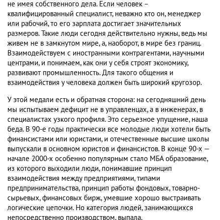
не имея собственного дела. Если человек –
квалифицированный специалист, неважно кто он, менеджер
или рабочий, то его зарплата достигает значительных
размеров. Такие люди сегодня действительно нужны, ведь мы
живем не в замкнутом мире, а, наоборот, в мире без границ.
Взаимодействуем с иностранными контрагентами, научными
центрами, и понимаем, как они у себя строят экономику,
развивают промышленность. Для такого общения и
взаимодействия у человека должен быть широкий кругозор.
У этой медали есть и обратная сторона: на сегодняшний день
мы испытываем дефицит не в управленцах, а в инженерах, в
специалистах узкого профиля. Это серьезное упущение, наша
беда. В 90-е годы практически все молодые люди хотели быть
финансистами или юристами, и отечественные высшие школы
выпускали в основном юристов и финансистов. В конце 90-х —
начале 2000-х особенно популярным стало МБА образование,
из которого выходили люди, понимавшие принцип
взаимодействия между предприятиями, типами
предпринимательства, принцип работы фондовых, товарно-
сырьевых, финансовых бирж, умевшие хорошо выстраивать
логические цепочки. Но категория людей, занимающихся
непосредственно производством, выпала.