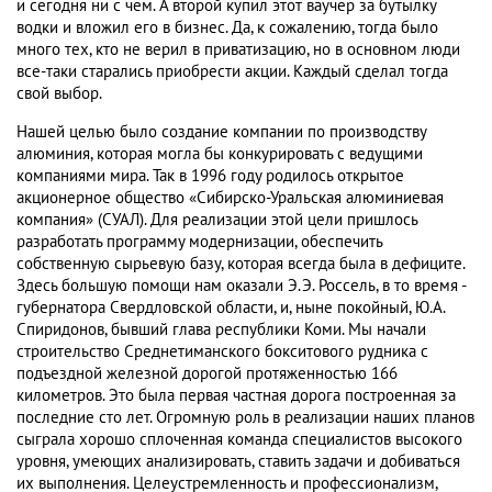
и сегодня ни с чем. А второй купил этот ваучер за бутылку
водки и вложил его в бизнес. Да, к сожалению, тогда было
много тех, кто не верил в приватизацию, но в основном люди
все-таки старались приобрести акции. Каждый сделал тогда
свой выбор.
Нашей целью было создание компании по производству
алюминия, которая могла бы конкурировать с ведущими
компаниями мира. Так в 1996 году родилось открытое
акционерное общество «Сибирско-Уральская алюминиевая
компания» (СУАЛ). Для реализации этой цели пришлось
разработать программу модернизации, обеспечить
собственную сырьевую базу, которая всегда была в дефиците.
Здесь большую помощи нам оказали Э.Э. Россель, в то время -
губернатора Свердловской области, и, ныне покойный, Ю.А.
Спиридонов, бывший глава республики Коми. Мы начали
строительство Среднетиманского бокситового рудника с
подъездной железной дорогой протяженностью 166
километров. Это была первая частная дорога построенная за
последние сто лет. Огромную роль в реализации наших планов
сыграла хорошо сплоченная команда специалистов высокого
уровня, умеющих анализировать, ставить задачи и добиваться
их выполнения. Целеустремленность и профессионализм,