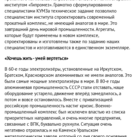
институтом «Гипромез». Грамотно сформулированное
специалистами КУМЗа техническое задание позволило
специалистам института спроектировать современный
прокатный комплекс, не имеющий аналогов в мире. Это
завтрашний день мировой промышленности. Агрегаты,
которые будут применены в новом комплексе,
спроектированы и изготовлены также по заданию наших
специалистов и изготавливаются в единственном экземпляре.
«Хочешь жить - умей вертеться»
В 60-е годы электролизёры, установленные на Иркутском,
Братском, Красноярском алюминиевых не имели аналогов. Это
были самые мощные электролизёры в мире. В 80-е годы
алюминиевая промышленность СССР стали отставать, наше
оборудование устарело, движение вперёд замедлилось, а
потом и вовсе остановилось. Вместе с приватизацией
российскую промышленность настиг кризис. Военно-
промышленный комплекс был исключен властью из списка
приоритетных направлений, и очень многие предприятия,
связанные с ВПК, буквально рухнули. Ситуация очень
негативно отразилась и на Каменск-Уральском
металлургическом заводе, который со дня своего основания