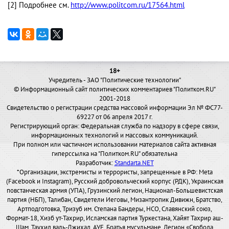
[2] Подробнее см.
http://www.politcom.ru/17564.html
18+
Учредитель - ЗАО "Политические технологии"
© Информационный сайт политических комментариев "Политком.RU"
2001-2018
Свидетельство о регистрации средства массовой информации Эл № ФС77-
69227 от 06 апреля 2017 г.
Регистрирующий орган: Федеральная служба по надзору в сфере связи,
информационных технологий и массовых коммуникаций.
При полном или частичном использовании материалов сайта активная
гиперссылка на "Политком.RU" обязательна
Разработчик:
Standarta.NET
*Организации, экстремисты и террористы, запрещенные в РФ: Meta
(Facebook и Instagram), Русский добровольческий корпус (РДК), Украинская
повстанческая армия (УПА), Грузинский легион, Национал-Большевистская
партия (НБП), Талибан, Свидетели Иеговы, Мизантропик Дивижн, Братство,
Артподготовка, Тризуб им. Степана Бандеры, НСО, Славянский союз,
Формат-18, Хизб ут-Тахрир, Исламская партия Туркестана, Хайят Тахрир аш-
Шам, Таухид валь-Джихад, АУЕ, Братья мусульмане, Легион «Свобода