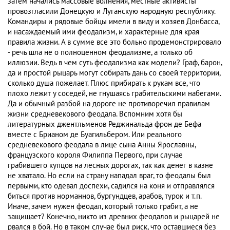
затем начались массовые волнения, местные активисты
провозгласили Донецкую и Луганскую народную республику.
Командиры и рядовые бойцы имели в виду и хозяев Донбасса,
и насаждаемый ими феодализм, и характерные для края
правила жизни. А в сумме все это больно продемонстрировало
- речь шла не о полноценном феодализме, а только об
иллюзии. Ведь в чем суть феодализма как модели? Граф, барон,
да и простой рыцарь могут собирать дань со своей территории,
сколько душа пожелает. Плюс прибирать к рукам все, что
плохо лежит у соседей, не гнушаясь грабительскими набегами.
Да и обычный разбой на дороге не противоречил правилам
жизни средневекового феодала. Вспомним хотя бы
литературных джентльменов Реджинальда фрон де Бефа
вместе с Брианом де Буагильбером. Или реального
средневекового феодала в лице сына Анны Ярославны,
французского короля Филиппа Первого, при случае
грабившего купцов на лесных дорогах, так как денег в казне
не хватало. Но если на страну нападал враг, то феодалы был
первыми, кто одевал доспехи, садился на коня и отправлялся
биться против норманнов, бургундцев, арабов, турок и т.п.
Иначе, зачем нужен феодал, который только грабит, а не
защищает? Конечно, никто из древних феодалов и рыцарей не
рвался в бой. Но в таком случае был риск, что оставшиеся без