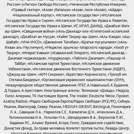
России» («Легион Свобода России»), «Чеченская Республика Ичкерия»,
«Правый сектор», «Азов» (батальон «Азов», полк «Азов»), «Айдар»,
«Национальный корпус», «Исламское государство» («Исламское
Государство Ирака и Сирии», «Исламское Государство Ирака и Леванта»,
«Исламское Государство Ирака и Шама», ИГ, ИГИЛ, ДАИШ), «Джабхат Фатх
аш-Шам», «Священная война» («Аль-Джихад» или «Египетский исламский
джихад»), «Джабхат ан-Нусра», «Хайят Тахрир-аш-Шам», «Аль-Каида», «Аш-
Шабаб», «УНА-УНСО», «Движение Талибан», «Братья-мусульмане» («Аль-
Ихван аль-Муслимун»), «Меджлис крымско-татарского народа», «Хизб ут-
Тахрир», «Имарат Кавказ» («Кавказский Эмират»), «Исламский джихад –
Джамаат моджахедов», «Нурджулар», «Таблиги Джамаат», «Лашкар-И-
Тайба», «Исламская партия Туркестана», «Исламское движение
Узбекистана», «Исламское движение Восточного Туркестана» (ИДВТ),
«Джунд аш-Шам», «АУМ Синрике», «Братство» Корчинского, «Тризуб им.
Степана Бандеры», «Организация украинских националистов» (ОУН),
международное общественное движение ЛГБТ, А.Навальный, К.Буданов,
Д.Гордон, А.Арестович. Иностранные агенты: Телеканал «Дождь», Медуза,
Голос Америки, ТК Настоящее Время, The Insider, Deutsche Welle, Проект,
Azatliq Radiosi, «Радио Свободная Европа/Радио Свобода» (PCE/PC), Сибирь.
Реалии, Фактограф, Север. Реалии, MEDIUM-ORIENT, Bellingcat, Пономарев
Л. А., Савицкая Л.А., Маркелов С.Е., Камалягин Д.Н., Апахончич Д.А.,
Толоконникова Н.А., Гельман М.А., Шендерович В.А., Верзилов П.Ю.,
Баданин Р.С., Альянс Врачей, Агора, Голос, Гражданское содействие,
Династия (фонд), За права человека, Комитет против пыток, Левада-Центр,
Молодая Карелия, Московская школа гражданского просвещения,