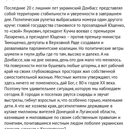
Последние 20 с лишним лет украинский Донбасс представлял
собой территорию стабильности и уверенности в завтрашнем
дне. Политическая рулетка выбрасывала номера один другого
круче: главой государства становился то прозападный Ющенко,
то «свой» Янукович, президент Кучма воевал с премьером
Лазаренко, а президент Ющенко – против премьер-министра
Тимошенко, депутаты в Верховной Раде создавали и
разваливали парламентские коалиции. Но политические ветры
шумели и гнули дубы где-то там, высоко и далеко. А на
Донбассе, как на дне океана, день ото дня мало что менялось.
На поверхности могли бушевать любые штормы, а вот рабочий
край на своих глубоководных просторах жил собственной
самостоятельной жизнью. Местные жители утверждают, что
здесь ничего не поменялось, дай Бог, с 80-х годов XX века.
Поэтому тем удивительнее ситуация, которую мы наблюдаем
сегодня. В городах и поселках рвутся снаряды и звучат
выстрелы, гибнут взрослые и, что особенно горько, маленькие
дети. А что же хозяева края, десятилетиями державшие в
кулаке миллионы жителей Донецкой и Луганской области,
казнившие и миловавшие по своим собственным правилам и
понятиям, почитавшимся местным людом поболее украинских