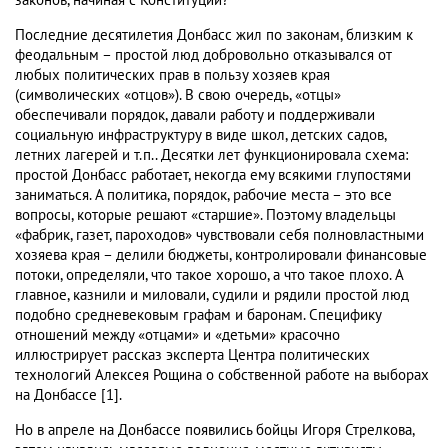
законов, начиная с Конституции?
Последние десятилетия Донбасс жил по законам, близким к
феодальным – простой люд добровольно отказывался от
любых политических прав в пользу хозяев края
(символических «отцов»). В свою очередь, «отцы»
обеспечивали порядок, давали работу и поддерживали
социальную инфраструктуру в виде школ, детских садов,
летних лагерей и т.п.. Десятки лет функционировала схема:
простой Донбасс работает, некогда ему всякими глупостями
заниматься. А политика, порядок, рабочие места – это все
вопросы, которые решают «старшие». Поэтому владельцы
«фабрик, газет, пароходов» чувствовали себя полновластными
хозяева края – делили бюджеты, контролировали финансовые
потоки, определяли, что такое хорошо, а что такое плохо. А
главное, казнили и миловали, судили и рядили простой люд
подобно средневековым графам и баронам. Специфику
отношений между «отцами» и «детьми» красочно
иллюстрирует рассказ эксперта Центра политических
технологий Алексея Рощина о собственной работе на выборах
на Донбассе [1].
Но в апреле на Донбассе появились бойцы Игоря Стрелкова,