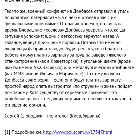
этом не преуспели [2].
Так что же, военный конфликт на Донбассе отправил в утиль
психологию патернализма, а с нею и хозяев края с их
феодальными понятиями? Отправил, конечно, но лишь на
время. Вчерашние «хозяева» Донбасса уверены, что, когда
ситуация успокоится, они с легкостью вернутся назад. А
главное, вернут привычные порядки. Потому что именно
владельцы фабрик и заводов будут решать, кого брать на
работу и кому платить зарплату за труд на заводе тяжелого
станкостроения (как в Краматорске), в угольной шахте (вроде
шахты имени А.Ф. Засядько) или металлургическом комбинате
(как ММК имени Ильича в Мариуполе). Поэтому хозяева
Донбасса свято верят – если они будут платить зарплату,
простой народ опять выстроится «по струнке» и жизнь пойдет
по-старому. Хотя существуют серьезные сомнения, что
подобные планы с недавних пор имеют вообще хоть какое-то
отношение к жизни.
Сергей Слободчук – политолог (Киев, Украина)
[1] Подробнее см.
http://www.politcom.ru/17347.html