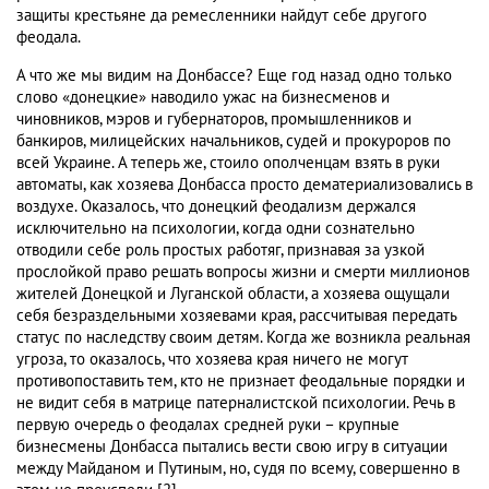
защиты крестьяне да ремесленники найдут себе другого
феодала.
А что же мы видим на Донбассе? Еще год назад одно только
слово «донецкие» наводило ужас на бизнесменов и
чиновников, мэров и губернаторов, промышленников и
банкиров, милицейских начальников, судей и прокуроров по
всей Украине. А теперь же, стоило ополченцам взять в руки
автоматы, как хозяева Донбасса просто дематериализовались в
воздухе. Оказалось, что донецкий феодализм держался
исключительно на психологии, когда одни сознательно
отводили себе роль простых работяг, признавая за узкой
прослойкой право решать вопросы жизни и смерти миллионов
жителей Донецкой и Луганской области, а хозяева ощущали
себя безраздельными хозяевами края, рассчитывая передать
статус по наследству своим детям. Когда же возникла реальная
угроза, то оказалось, что хозяева края ничего не могут
противопоставить тем, кто не признает феодальные порядки и
не видит себя в матрице патерналистской психологии. Речь в
первую очередь о феодалах средней руки – крупные
бизнесмены Донбасса пытались вести свою игру в ситуации
между Майданом и Путиным, но, судя по всему, совершенно в