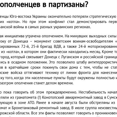
 ополченцев в партизаны?
енцы Юго-востока Украины окончательно потеряли стратегическую и
их «котла». Но при этом конфликт стал демонстрировать пер
занской войны в самых разных украинских регионах.
ая инициатива утрачена ополчением. На минувших выходных силы
току от Донецка – монумент советским воинам-освободителям «
кированных 72-й, 25-й бригад ВДВ, а также 24-й моторизирован
 из «котла», в котором они фактически находились месяц. Кроме т
 город, который связывает Донецк с Луганском и российской границ
лись в осадном положении. Это позволило штабу антитеррористи
ов в кратчайшие сроки покинуть свои дома с тем, чтобы не ста
нские войска оттягивают технику от линии фронта для нанесен
ску того, когда эти населенные пункты будут окружены полностью 
 разгром ополчения станет делом времени.
о пока говорить об этом преждевременно. Нестабильность начал
еляли из гранатомета (!) Конотопский авиаремонтный завод в Сумс
вующую в зоне АТО. Ранее в начале августа были обстреляны из 
омат и Бронетанковый ремонтный завод. В июле группа неизвестн
орожской области. Все эти факты позволяют говорить о проникнов