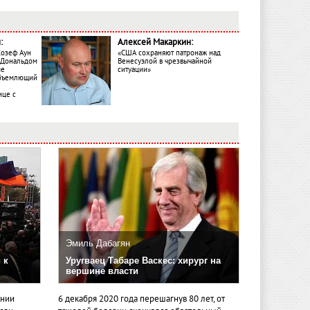
:
Алексей Макаркин:
Жозеф Аун
«США сохраняют патронаж над
с Дональдом
Венесуэлой в чрезвычайной
ме
ситуации»
объемлющий
ице с
Эмиль Дабагян
 к
Уругваец Табаре Васкес: хирург на
вершине власти
ении
6 декабря 2020 года перешагнув 80 лет, от