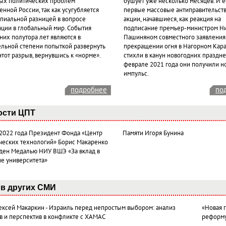
ых политических проблем
бушует уже несколько месяцев. И 
нной России, так как усугубляется
первые массовые антиправительст
пиальной разницей в вопросе
акции, начавшиеся, как реакция на
ации в глобальный мир. События
подписание премьер-министром Н
них полутора лет являются в
Пашиняном совместного заявления
ельной степени попыткой развернуть
прекращении огня в Нагорном Кара
этот разрыв, вернувшись к «норме».
стихли в канун новогодних празднес
феврале 2021 года они получили н
импульс.
подробнее
по
ости ЦПТ
 2022 года Президент Фонда «Центр
Памяти Игоря Бунина
ческих технологий» Борис Макаренко
ден Медалью НИУ ВШЭ «За вклад в
ие университета»
в других СМИ
лексей Макаркин - Израиль перед непростым выбором: анализ
«Новая 
в и перспектив в конфликте с ХАМАС
реформ