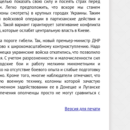
целью показать свою силу и посеять страх перед
м. Легко предположить, что вскоре мы станем
роны смотреть) в крупных городах Украины. Таким
 войсковой операции в партизанские действия и
 Такой вариант гарантирует затягивание конфликта
 которые ослабят центральную власть в Киеве.
а пороге гибели. Так, новый премьер-министр ДНР
тово к широкомасштабному контрнаступлению. Надо
нецка украинские войска откатились, что позволило
я. С учетом разрозненности и малочисленности сил
ородские бои и работу мелкими минометными и
о на отсутствие боевого опыта и слабые подготовку
о. Кроме того, многие наблюдатели отмечают, что
ю военную технику, колонны которой зачастую
еменном задействовании ее в Донецке и Луганске
печения ополченцы просто не могут сравниться с
Версия для печати