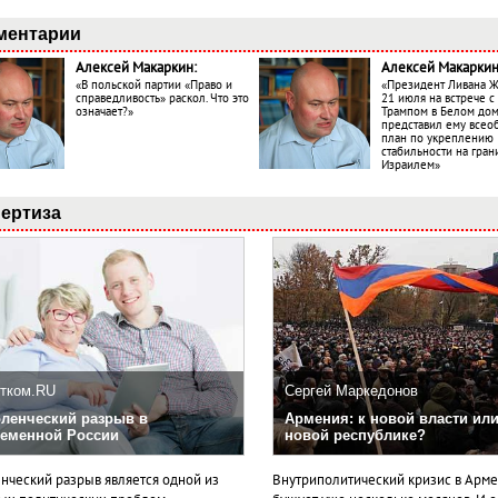
ментарии
Алексей Макаркин:
Алексей Макаркин
«В польской партии «Право и
«Президент Ливана 
справедливость» раскол. Что это
21 июля на встрече 
означает?»
Трампом в Белом до
представил ему все
план по укреплению
стабильности на гран
Израилем»
ертиза
тком.RU
Сергей Маркедонов
ленческий разрыв в
Армения: к новой власти или
еменной России
новой республике?
нческий разрыв является одной из
Внутриполитический кризис в Арм