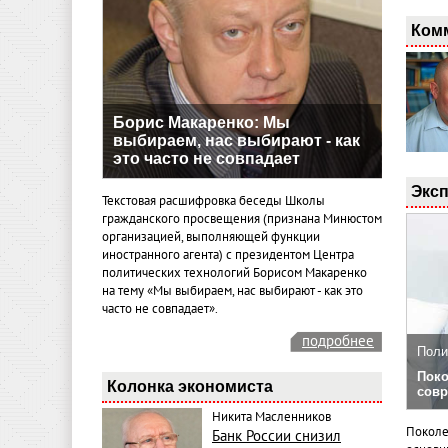
Ком
Борис Макаренко: Мы
выбираем, нас выбирают - как
это часто не совпадает
Эксп
Текстовая расшифровка беседы Школы
гражданского просвещения (признана Минюстом
организацией, выполняющей функции
иностранного агента) с президентом Центра
политических технологий Борисом Макаренко
на тему «Мы выбираем, нас выбирают - как это
часто не совпадает».
подробнее
Поли
Поко
Колонка экономиста
совр
Никита Масленников
Поколе
Банк России снизил