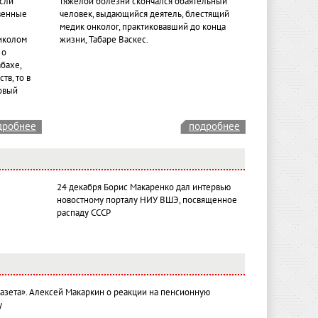
если
тяжелой болезни скончался обаятельный
венные
человек, выдающийся деятель, блестящий
медик онколог, практиковавший до конца
иколом
жизни, Табаре Васкес.
 о
бахе,
тв, то в
овый
дробнее
подробнее
24 декабря Борис Макаренко дал интервью
новостному порталу НИУ ВШЭ, посвященное
распаду СССР
газета». Алексей Макаркин о реакции на пенсионную
у