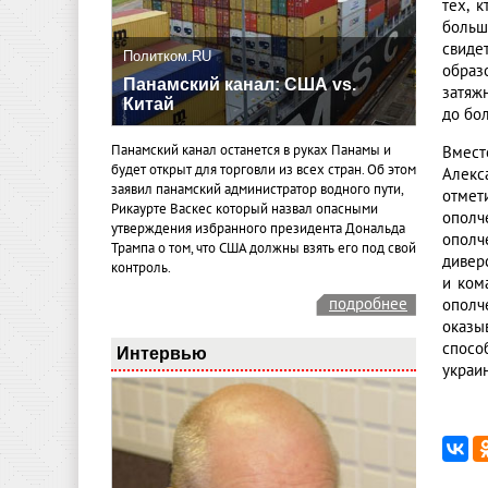
тех, 
больш
свиде
Политком.RU
образ
Панамский канал: США vs.
затяж
Китай
до бо
Панамский канал останется в руках Панамы и
Вмест
будет открыт для торговли из всех стран. Об этом
Алекс
заявил панамский администратор водного пути,
отмет
Рикаурте Васкес который назвал опасными
ополч
утверждения избранного президента Дональда
ополч
Трампа о том, что США должны взять его под свой
дивер
контроль.
и ком
подробнее
ополч
оказы
спосо
Интервью
украи