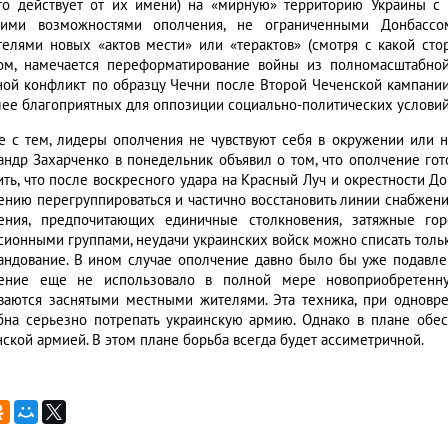
кто действует от их имени) на «мирную» территорию Украины с 
ими возможностями ополчения, не ограниченными Донбассо
телями новых «актов мести» или «терактов» (смотря с какой сто
ом, намечается переформатирование войны из полномасштабной
ной конфликт по образцу Чечни после Второй Чеченской кампании.
лее благоприятных для оппозиции социально-политических условий,
е с тем, лидеры ополчения не чувствуют себя в окружении или н
андр Захарченко в понедельник объявил о том, что ополчение го
ить, что после воскресного удара на Красный Луч и окрестности До
ению перегруппироваться и частично восстановить линии снабжени
ения, предпочитающих единичные столкновения, затяжные г
сионными группами, неудачи украинских войск можно списать тольк
андование. В ином случае ополчение давно было бы уже подавлен
ение еще не использовало в полной мере новоприобретенну
ваются заснятыми местными жителями. Эта техника, при одновр
бна серьезно потрепать украинскую армию. Однако в плане обес
нской армией. В этом плане борьба всегда будет ассиметричной.