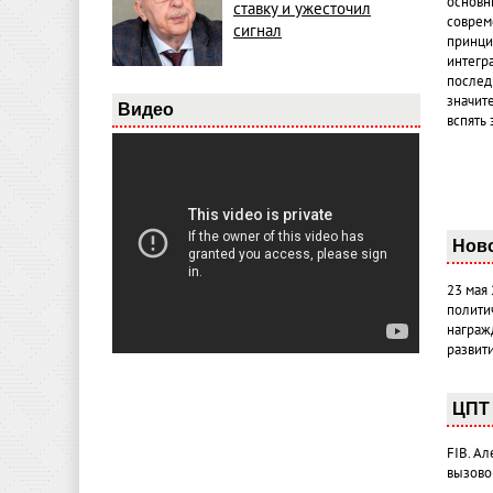
основн
ставку и ужесточил
совреме
сигнал
принци
интегр
послед
значит
Видео
вспять 
Нов
23 мая
полити
награж
развит
ЦПТ 
FIB. А
вызово