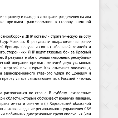
нициативу и находятся на грани разделения на два
вые признаки трансформации в сторону затяжной
 самообороны ДНР оставили стратегическую высоту
Саур-Могила». В результате подразделения ранее
ной бригады получили связь с «большой землей» и
ого, сторонники ЛНР ведут тяжелые бои за Красный
ей. В результате обе столицы «народных республик»
ческой операции призвать жителей двух указанных
ть жертвой при штурме. Как отмечают ополченцы,
ия единовременного главного удара по Донецку и
и прервутся все связывающие их с Россией ниточки.
а расползаться по стране. В субботу неизвестные
кой области, который обсуживают военную авиацию,
гранатомета и огнемета (!) Харьковский областной
ых атаковала здание регионального управления СБУ
ении мобильных диверсионных групп ополчения (или