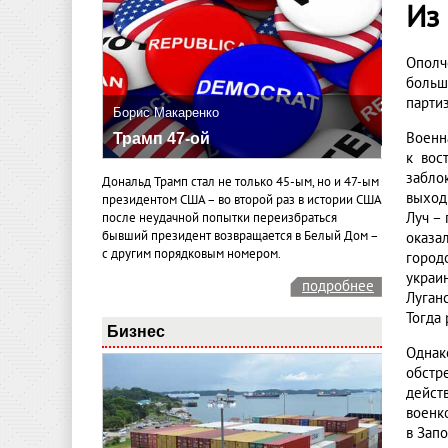
Из
Ополч
больш
парти
Борис Макаренко
Военн
Трамп 47-ой
к вос
забло
Дональд Трамп стал не только 45-ым, но и 47-ым
выход
президентом США – во второй раз в истории США
Луч –
после неудачной попытки переизбраться
бывший президент возвращается в Белый Дом –
оказа
с другим порядковым номером.
город
украи
подробнее
Луган
Тогда
Бизнес
Однак
обстр
дейст
военк
в Зап