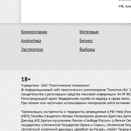
МК. Ал
Комментарии
Интервью
Аналитика
Бизнес
Экспертиза
Выборы
18+
Учредитель - ЗАО "Политические технологии"
© Информационный сайт политических комментариев "Политком.RU"
Свидетельство о регистрации средства массовой информации Эл № ФС7
Регистрирующий орган: Федеральная служба по надзору в сфере связ
При полном или частичном использовании материалов сайта активная 
*Организации, экстремисты и террористы, запрещенные в РФ: Meta (Fac
(НБП), Талибан, Свидетели Иеговы, Мизантропик Дивижн, Братство, Артп
Джихад, АУЕ, Братья мусульмане, Легион «Свобода России» («Легион Сво
государство» («Исламское Государство Ирака и Сирии», «Исламское Го
«Египетский исламский джихад»), «Джабхат ан-Нусра», «Хайят Тахрир