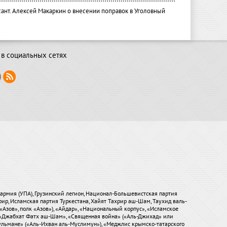
ант. Алексей Макаркин о внесении поправок в Уголовный
в социальных сетях
я армия (УПА), Грузинский легион, Национал-Большевистская партия
хрир, Исламская партия Туркестана, Хайят Тахрир аш-Шам, Таухид валь-
«Азов», полк «Азов»), «Айдар», «Национальный корпус», «Исламское
), «Джабхат Фатх аш-Шам», «Священная война» («Аль-Джихад» или
ульмане» («Аль-Ихван аль-Муслимун»), «Меджлис крымско-татарского