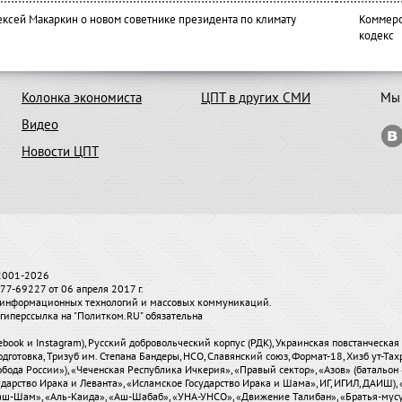
ексей Макаркин о новом советнике президента по климату
Коммерс
кодекс
Колонка экономиста
ЦПТ в других СМИ
Мы 
Видео
Новости ЦПТ
 2001-2026
7-69227 от 06 апреля 2017 г.
и, информационных технологий и массовых коммуникаций.
гиперссылка на "Политком.RU" обязательна
ebook и Instagram), Русский добровольческий корпус (РДК), Украинская повстанческа
одготовка, Тризуб им. Степана Бандеры, НСО, Славянский союз, Формат-18, Хизб ут-Та
бода России»), «Чеченская Республика Ичкерия», «Правый сектор», «Азов» (батальон 
сударство Ирака и Леванта», «Исламское Государство Ирака и Шама», ИГ, ИГИЛ, ДАИШ
-аш-Шам», «Аль-Каида», «Аш-Шабаб», «УНА-УНСО», «Движение Талибан», «Братья-мус