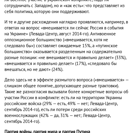
сотрудничать с Западом), но и «как есть»: что представляет из
себя политика, которую они поддерживают.
И те и другие расхождения наглядно проявляются, например, в
ответах на вопрос «вмешивается ли сейчас Россия в события
на Украине» (Левада-Центр, август 2014-го). Антивоенное
оппозиционное большинство («вмешивается, хотя не
следовало бы») составляет ожидаемые 15%, а «путинское
большинство» оказывается разделенным на содержательно
разные позиции: «не вмешивается и правильно делает» (33%),
«вмешивается и правильно делает» (17%), «следовало бы
вмешаться, но не дают» (24%).
Дело здесь не в эффекте размытого вопроса («вмешивается» —
слишком общее понятие, допускающее разные трактовки).
Такие же разногласия вызывали более конкретные вопросы об
участии России в конфликте: есть ли на территории Украины
российские войска (29% — есть, 49% — нет; Левада-Центр,
сентябрь 2014-го), есть ли потери среди российских
военнослужащих (42% — да, 31% — нет; Левада-Центр,
сентябрь 2014-го).
Партия войны, партия мира и партия Путина