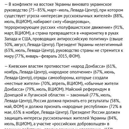
— В конфликте на востоке Украины виновато украинское
руководство (75–85%, март–июль, Левада-Центр), при котором
существует угроза «интересам русскоязычных жителей» (88%,
июль, ВЦИОМ), набирают силу «бандеровцы»,
терроризирующее русских «полуфашистское движение» (91%,
март, ВЦИОМ), а страна превращается в «марионетку в руках
Запада и США, проводящих антироссийскую политику» (свыше
50%, август, Левада-Центр). Президент Украины нелегитимный
(63%, июль, Левада-Центр), руководство страны не стремится к
миру (77%, январь–февраль 2015, ФОМ).
— Киевским властям противостоит «народ Донбасса» (61%,
ноябрь, Левада-Центр), «народное ополчение» (67%, июнь,
Левада-Центр), отряды самообороны, которые создали
«местные жители» (70%, апрель, ВЦИОМ), «обычные жители
Донбасса» (79%, июль, ВЦИОМ). Майский референдум в
Донецкой и Луганской областях — законный (77%, июль,
Левада-Центр), Россия должна признать его результаты (58%,
май, ФОМ) и должна признать «народные республики» (72% в
мае, 65% в ноябре, Левада-Центр). Президент России должен
защищать интересы русскоязычных жителей Украины (84%,
июль, ВЦИОМ), а участие «российских добровольцев» в