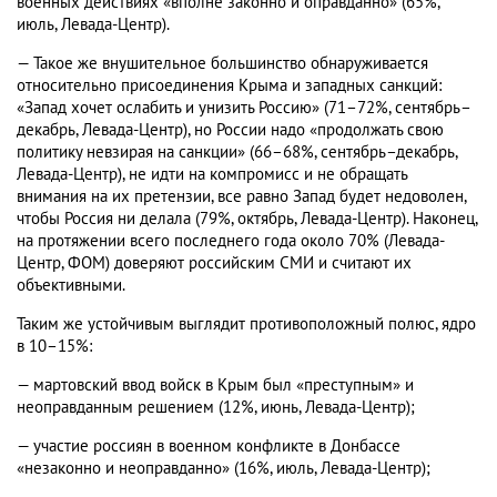
военных действиях «вполне законно и оправданно» (65%,
июль, Левада-Центр).
— Такое же внушительное большинство обнаруживается
относительно присоединения Крыма и западных санкций:
«Запад хочет ослабить и унизить Россию» (71–72%, сентябрь–
декабрь, Левада-Центр), но России надо «продолжать свою
политику невзирая на санкции» (66–68%, сентябрь–декабрь,
Левада-Центр), не идти на компромисс и не обращать
внимания на их претензии, все равно Запад будет недоволен,
чтобы Россия ни делала (79%, октябрь, Левада-Центр). Наконец,
на протяжении всего последнего года около 70% (Левада-
Центр, ФОМ) доверяют российским СМИ и считают их
объективными.
Таким же устойчивым выглядит противоположный полюс, ядро
в 10–15%:
— мартовский ввод войск в Крым был «преступным» и
неоправданным решением (12%, июнь, Левада-Центр);
— участие россиян в военном конфликте в Донбассе
«незаконно и неоправданно» (16%, июль, Левада-Центр);