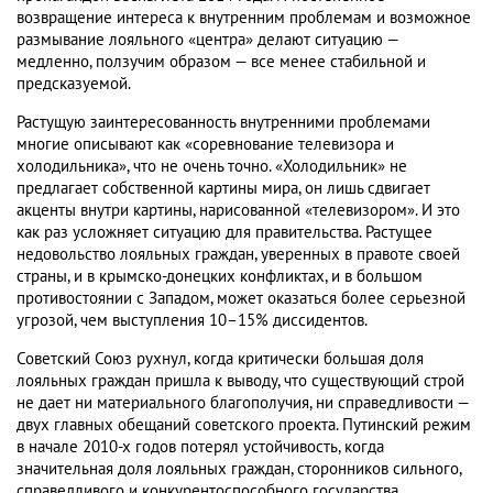
возвращение интереса к внутренним проблемам и возможное
размывание лояльного «центра» делают ситуацию —
медленно, ползучим образом — все менее стабильной и
предсказуемой.
Растущую заинтересованность внутренними проблемами
многие описывают как «соревнование телевизора и
холодильника», что не очень точно. «Холодильник» не
предлагает собственной картины мира, он лишь сдвигает
акценты внутри картины, нарисованной «телевизором». И это
как раз усложняет ситуацию для правительства. Растущее
недовольство лояльных граждан, уверенных в правоте своей
страны, и в крымско-донецких конфликтах, и в большом
противостоянии с Западом, может оказаться более серьезной
угрозой, чем выступления 10–15% диссидентов.
Советский Союз рухнул, когда критически большая доля
лояльных граждан пришла к выводу, что существующий строй
не дает ни материального благополучия, ни справедливости —
двух главных обещаний советского проекта. Путинский режим
в начале 2010-х годов потерял устойчивость, когда
значительная доля лояльных граждан, сторонников сильного,
справедливого и конкурентоспособного государства,