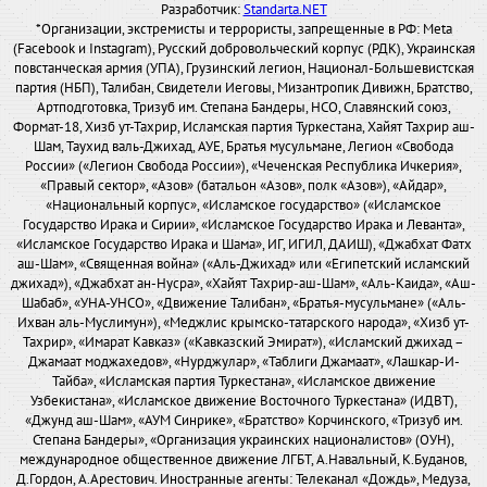
Разработчик:
Standarta.NET
*Организации, экстремисты и террористы, запрещенные в РФ: Meta
(Facebook и Instagram), Русский добровольческий корпус (РДК), Украинская
повстанческая армия (УПА), Грузинский легион, Национал-Большевистская
партия (НБП), Талибан, Свидетели Иеговы, Мизантропик Дивижн, Братство,
Артподготовка, Тризуб им. Степана Бандеры, НСО, Славянский союз,
Формат-18, Хизб ут-Тахрир, Исламская партия Туркестана, Хайят Тахрир аш-
Шам, Таухид валь-Джихад, АУЕ, Братья мусульмане, Легион «Свобода
России» («Легион Свобода России»), «Чеченская Республика Ичкерия»,
«Правый сектор», «Азов» (батальон «Азов», полк «Азов»), «Айдар»,
«Национальный корпус», «Исламское государство» («Исламское
Государство Ирака и Сирии», «Исламское Государство Ирака и Леванта»,
«Исламское Государство Ирака и Шама», ИГ, ИГИЛ, ДАИШ), «Джабхат Фатх
аш-Шам», «Священная война» («Аль-Джихад» или «Египетский исламский
джихад»), «Джабхат ан-Нусра», «Хайят Тахрир-аш-Шам», «Аль-Каида», «Аш-
Шабаб», «УНА-УНСО», «Движение Талибан», «Братья-мусульмане» («Аль-
Ихван аль-Муслимун»), «Меджлис крымско-татарского народа», «Хизб ут-
Тахрир», «Имарат Кавказ» («Кавказский Эмират»), «Исламский джихад –
Джамаат моджахедов», «Нурджулар», «Таблиги Джамаат», «Лашкар-И-
Тайба», «Исламская партия Туркестана», «Исламское движение
Узбекистана», «Исламское движение Восточного Туркестана» (ИДВТ),
«Джунд аш-Шам», «АУМ Синрике», «Братство» Корчинского, «Тризуб им.
Степана Бандеры», «Организация украинских националистов» (ОУН),
международное общественное движение ЛГБТ, А.Навальный, К.Буданов,
Д.Гордон, А.Арестович. Иностранные агенты: Телеканал «Дождь», Медуза,