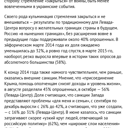
сторону: стремление «закрыться» от войны, быть менее
вовлеченными в украинские события.
Своего рода кульминация стремления закрыться и не
вмешиваться — результаты по традиционному для Левада-
Центра вопросу о желательных границах страны в будущем.
Россию «в нынешних границах», без расширения вовне в
предыдущие годы поддерживали около 40% опрошенных. В
эйфорическом марте 2014 года их доля ожидаемо
уменьшилась до 32%, а ровно год спустя, в марте 2015-го,
наоборот, резко выросла впервые в истории таких опросов до
абсолютного большинства (58%).
К концу 2014 года также намного чувствительнее, чем раньше,
оказались внешние санкции. Мнение, что «присоединение
Крыма, помощь ополченцам снизят доходы и уровень жизни»,
в августе разделяли 45% опрошенных, в октябре — 56%
(Левада-Центр). Доля считающих, что санкции Запада
представляют проблемы «для меня и семьи», с сентября по
декабрь выросли с 26% до 42%, а считающих, что уже создали,
— с 16% до 31% (Левада-Центр). В июне казалось, что санкции
затрагивают скорее «узкий круг людей, отвечающий за
российскую политику» (62%), чем «широкие слои населения»