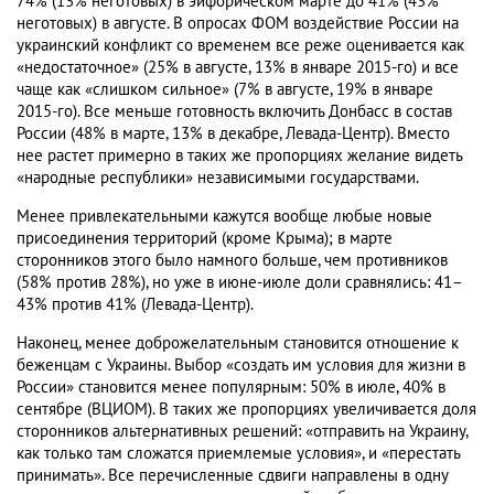
74% (13% неготовых) в эйфорическом марте до 41% (43%
неготовых) в августе. В опросах ФОМ воздействие России на
украинский конфликт со временем все реже оценивается как
«недостаточное» (25% в августе, 13% в январе 2015-го) и все
чаще как «слишком сильное» (7% в августе, 19% в январе
2015-го). Все меньше готовность включить Донбасс в состав
России (48% в марте, 13% в декабре, Левада-Центр). Вместо
нее растет примерно в таких же пропорциях желание видеть
«народные республики» независимыми государствами.
Менее привлекательными кажутся вообще любые новые
присоединения территорий (кроме Крыма); в марте
сторонников этого было намного больше, чем противников
(58% против 28%), но уже в июне-июле доли сравнялись: 41–
43% против 41% (Левада-Центр).
Наконец, менее доброжелательным становится отношение к
беженцам с Украины. Выбор «создать им условия для жизни в
России» становится менее популярным: 50% в июле, 40% в
сентябре (ВЦИОМ). В таких же пропорциях увеличивается доля
сторонников альтернативных решений: «отправить на Украину,
как только там сложатся приемлемые условия», и «перестать
принимать». Все перечисленные сдвиги направлены в одну