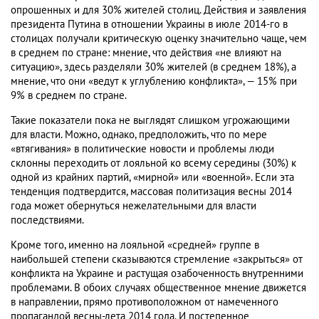
опрошенных и для 30% жителей столиц. Действия и заявления
президента Путина в отношении Украины в июле 2014-го в
столицах получали критическую оценку значительно чаще, чем
в среднем по стране: мнение, что действия «не влияют на
ситуацию», здесь разделяли 30% жителей (в среднем 18%), а
мнение, что они «ведут к углублению конфликта», — 15% при
9% в среднем по стране.
Такие показатели пока не выглядят слишком угрожающими
для власти. Можно, однако, предположить, что по мере
«втягивания» в политические новости и проблемы люди
склонны переходить от лояльной ко всему середины (30%) к
одной из крайних партий, «мирной» или «военной». Если эта
тенденция подтвердится, массовая политизация весны 2014
года может обернуться нежелательными для власти
последствиями.
Кроме того, именно на лояльной «средней» группе в
наибольшей степени сказываются стремление «закрыться» от
конфликта на Украине и растущая озабоченность внутренними
проблемами. В обоих случаях общественное мнение движется
в направлении, прямо противоположном от намеченного
пропагандой весны-лета 2014 года. И постепенное