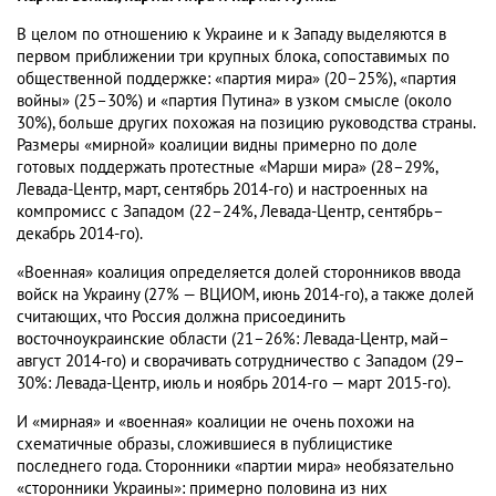
В целом по отношению к Украине и к Западу выделяются в
первом приближении три крупных блока, сопоставимых по
общественной поддержке: «партия мира» (20–25%), «партия
войны» (25–30%) и «партия Путина» в узком смысле (около
30%), больше других похожая на позицию руководства страны.
Размеры «мирной» коалиции видны примерно по доле
готовых поддержать протестные «Марши мира» (28–29%,
Левада-Центр, март, сентябрь 2014-го) и настроенных на
компромисс с Западом (22–24%, Левада-Центр, сентябрь–
декабрь 2014-го).
«Военная» коалиция определяется долей сторонников ввода
войск на Украину (27% — ВЦИОМ, июнь 2014-го), а также долей
считающих, что Россия должна присоединить
восточноукраинские области (21–26%: Левада-Центр, май–
август 2014-го) и сворачивать сотрудничество с Западом (29–
30%: Левада-Центр, июль и ноябрь 2014-го — март 2015-го).
И «мирная» и «военная» коалиции не очень похожи на
схематичные образы, сложившиеся в публицистике
последнего года. Сторонники «партии мира» необязательно
«сторонники Украины»: примерно половина из них