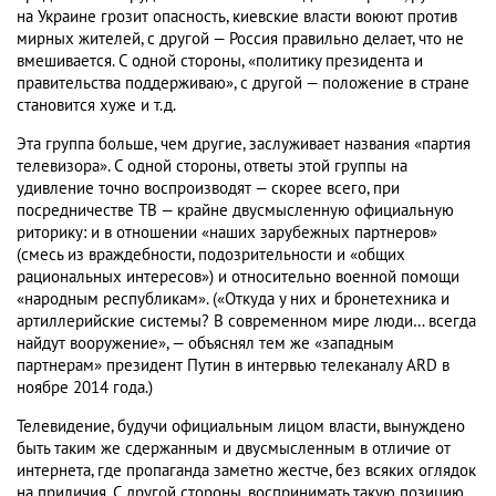
на Украине грозит опасность, киевские власти воюют против
мирных жителей, с другой — Россия правильно делает, что не
вмешивается. С одной стороны, «политику президента и
правительства поддерживаю», с другой — положение в стране
становится хуже и т.д.
Эта группа больше, чем другие, заслуживает названия «партия
телевизора». С одной стороны, ответы этой группы на
удивление точно воспроизводят — скорее всего, при
посредничестве ТВ — крайне двусмысленную официальную
риторику: и в отношении «наших зарубежных партнеров»
(смесь из враждебности, подозрительности и «общих
рациональных интересов») и относительно военной помощи
«народным республикам». («Откуда у них и бронетехника и
артиллерийские системы? В современном мире люди… всегда
найдут вооружение», — объяснял тем же «западным
партнерам» президент Путин в интервью телеканалу ARD в
ноябре 2014 года.)
Телевидение, будучи официальным лицом власти, вынуждено
быть таким же сдержанным и двусмысленным в отличие от
интернета, где пропаганда заметно жестче, без всяких оглядок
на приличия. С другой стороны, воспринимать такую позицию