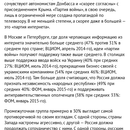
сочувствуют автономистам Донбасса и «скорее согласны» с
присоединением Крыма. «Партия войны», в свою очередь,
лишь в ограниченной мере создана пропагандой по
телевизору. В не меньшей степени, а скорее даже в большей —
это «партия интернета».
В Москве и Петербурге, где доля черпающих информацию из
интернета значительно больше среднего (47% против 31% в
среднем про стране; ВЦИОМ, апрель 2014-го), идеи «партии
войны» получают поддержку также выше среднего. В столицах
выше поддержка ввода войск на Украину (40% при средних
27%: ВЦИОМ, июль 2014-го), прекращения бизнес-связей с
украинскими компаниями (54% при средних 46%: ВЦИОМ,
июль 2014-го). Там больше доля считающих, что Россия должна
признать независимость «народных республик» (49% при
средних 40%: ФОМ, январь 2015-го) и поддерживать
антиправительственных ополченцев (38% при средних 33%:
ФОМ, январь 2015-го).
Промежуточная группа примерно в 30% выглядит самой
противоречивой по своим взглядам. С одной стороны, страны
Запада настроены агрессивно, с другой — Россия должна
продолжать сотрудничество с ними. С одной стороны, русским