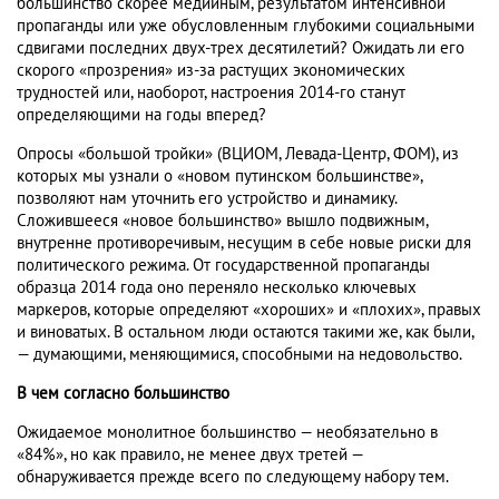
большинство скорее медийным, результатом интенсивной
пропаганды или уже обусловленным глубокими социальными
сдвигами последних двух-трех десятилетий? Ожидать ли его
скорого «прозрения» из-за растущих экономических
трудностей или, наоборот, настроения 2014-го станут
определяющими на годы вперед?
Опросы «большой тройки» (ВЦИОМ, Левада-Центр, ФОМ), из
которых мы узнали о «новом путинском большинстве»,
позволяют нам уточнить его устройство и динамику.
Сложившееся «новое большинство» вышло подвижным,
внутренне противоречивым, несущим в себе новые риски для
политического режима. От государственной пропаганды
образца 2014 года оно переняло несколько ключевых
маркеров, которые определяют «хороших» и «плохих», правых
и виноватых. В остальном люди остаются такими же, как были,
— думающими, меняющимися, способными на недовольство.
В чем согласно большинство
Ожидаемое монолитное большинство — необязательно в
«84%», но как правило, не менее двух третей —
обнаруживается прежде всего по следующему набору тем.