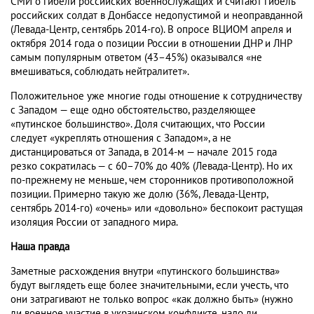
СМИ о гибели российских военнослужащих и считают гибель
российских солдат в Донбассе недопустимой и неоправданной
(Левада-Центр, сентябрь 2014-го). В опросе ВЦИОМ апреля и
октября 2014 года о позиции России в отношении ДНР и ЛНР
самым популярным ответом (43–45%) оказывался «не
вмешиваться, соблюдать нейтралитет».
Положительное уже многие годы отношение к сотрудничеству
с Западом — еще одно обстоятельство, разделяющее
«путинское большинство». Доля считающих, что России
следует «укреплять отношения с Западом», а не
дистанцироваться от Запада, в 2014-м — начале 2015 года
резко сократилась — с 60–70% до 40% (Левада-Центр). Но их
по-прежнему не меньше, чем сторонников противоположной
позиции. Примерно такую же долю (36%, Левада-Центр,
сентябрь 2014-го) «очень» или «довольно» беспокоит растущая
изоляция России от западного мира.
Наша правда
Заметные расхождения внутри «путинского большинства»
будут выглядеть еще более значительными, если учесть, что
они затрагивают не только вопрос «как должно быть» (нужно
ли военное участие в украинском конфликте, надо ли