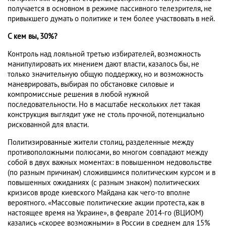
получается в основном в режиме пассивного телезрителя, не
привыкшего думать о политике и тем более участвовать в ней.
С кем вы, 30%?
Контроль над лояльной третью избирателей, возможность
манипулировать их мнением дают власти, казалось бы, не
только значительную общую поддержку, но и возможность
маневрировать, выбирая по обстановке силовые и
компромиссные решения в любой нужной
последовательности. Но в масштабе нескольких лет такая
конструкция выглядит уже не столь прочной, потенциально
рискованной для власти.
Политизированные жители столиц, разделенные между
противоположными полюсами, во многом совпадают между
собой в двух важных моментах: в повышенном недовольстве
(по разным причинам) сложившимся политическим курсом и в
повышенных ожиданиях (с разным знаком) политических
кризисов вроде киевского Майдана как чего-то вполне
вероятного. «Массовые политические акции протеста, как в
настоящее время на Украине», в феврале 2014-го (ВЦИОМ)
казались «скорее возможными» в России в среднем для 15%