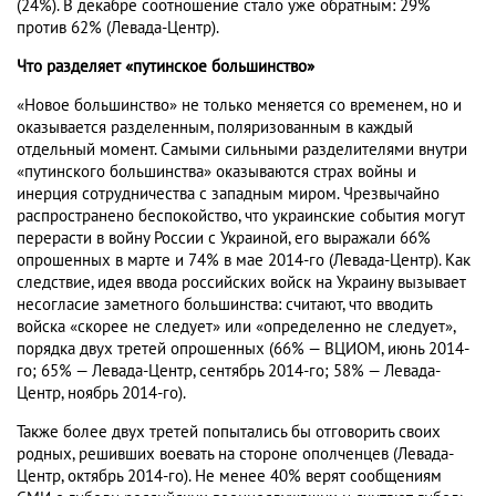
(24%). В декабре соотношение стало уже обратным: 29%
против 62% (Левада-Центр).
Что разделяет «путинское большинство»
«Новое большинство» не только меняется со временем, но и
оказывается разделенным, поляризованным в каждый
отдельный момент. Самыми сильными разделителями внутри
«путинского большинства» оказываются страх войны и
инерция сотрудничества с западным миром. Чрезвычайно
распространено беспокойство, что украинские события могут
перерасти в войну России с Украиной, его выражали 66%
опрошенных в марте и 74% в мае 2014-го (Левада-Центр). Как
следствие, идея ввода российских войск на Украину вызывает
несогласие заметного большинства: считают, что вводить
войска «скорее не следует» или «определенно не следует»,
порядка двух третей опрошенных (66% — ВЦИОМ, июнь 2014-
го; 65% — Левада-Центр, сентябрь 2014-го; 58% — Левада-
Центр, ноябрь 2014-го).
Также более двух третей попытались бы отговорить своих
родных, решивших воевать на стороне ополченцев (Левада-
Центр, октябрь 2014-го). Не менее 40% верят сообщениям