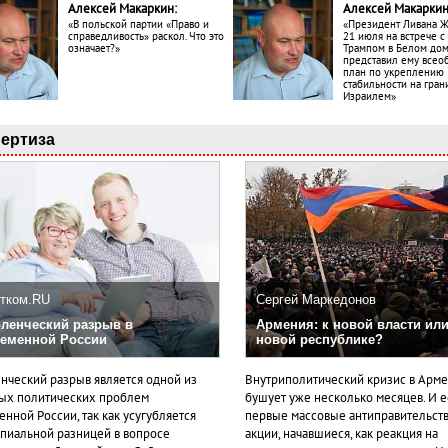
Алексей Макаркин:
Алексей Макаркин
«В польской партии «Право и
«Президент Ливана 
справедливость» раскол. Что это
21 июля на встрече 
означает?»
Трампом в Белом до
представил ему все
план по укреплению
стабильности на гран
Израилем»
ертиза
тком.RU
Сергей Маркедонов
ленческий разрыв в
Армения: к новой власти или
еменной России
новой республике?
нческий разрыв является одной из
Внутриполитический кризис в Арм
ых политических проблем
бушует уже несколько месяцев. И 
нной России, так как усугубляется
первые массовые антиправительст
пиальной разницей в вопросе
акции, начавшиеся, как реакция на