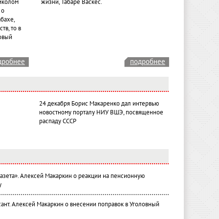
иколом
жизни, Табаре Васкес.
 о
бахе,
тв, то в
овый
дробнее
подробнее
24 декабря Борис Макаренко дал интервью
новостному порталу НИУ ВШЭ, посвященное
распаду СССР
газета». Алексей Макаркин о реакции на пенсионную
у
ант. Алексей Макаркин о внесении поправок в Уголовный