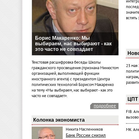
интегр
послед
значит
вспять 
Борис Макаренко: Мы
выбираем, нас выбирают - как
это часто не совпадает
Нов
Текстовая расшифровка беседы Школы
23 мая
гражданского просвещения (признана Минюстом
полити
организацией, выполняющей функции
награж
иностранного агента) с президентом Центра
развит
политических технологий Борисом Макаренко
на тему «Мы выбираем, нас выбирают - как это
часто не совпадает».
ЦПТ 
подробнее
FIB. А
вызово
Колонка экономиста
Никита Масленников
МК. Ал
Банк России снизил