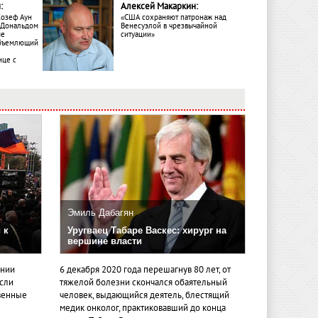
:
Алексей Макаркин:
Жозеф Аун
«США сохраняют патронаж над
с Дональдом
Венесуэлой в чрезвычайной
ме
ситуации»
объемлющий
ице с
Эмиль Дабагян
 к
Уругваец Табаре Васкес: хирург на
вершине власти
ении
6 декабря 2020 года перешагнув 80 лет, от
если
тяжелой болезни скончался обаятельный
венные
человек, выдающийся деятель, блестящий
медик онколог, практиковавший до конца