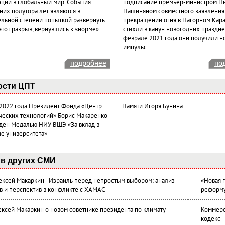
ации в глобальный мир. События
подписание премьер-министром Н
них полутора лет являются в
Пашиняном совместного заявления
ельной степени попыткой развернуть
прекращении огня в Нагорном Кара
этот разрыв, вернувшись к «норме».
стихли в канун новогодних празднес
феврале 2021 года они получили н
импульс.
подробнее
по
ости ЦПТ
 2022 года Президент Фонда «Центр
Памяти Игоря Бунина
ческих технологий» Борис Макаренко
ден Медалью НИУ ВШЭ «За вклад в
ие университета»
в других СМИ
лексей Макаркин - Израиль перед непростым выбором: анализ
«Новая 
в и перспектив в конфликте с ХАМАС
реформ
ексей Макаркин о новом советнике президента по климату
Коммерс
кодекс