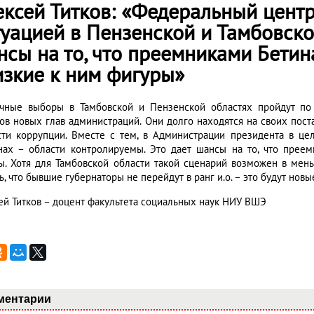
ексей Титков: «Федеральный центр
уацией в Пензенской и Тамбовской
нсы на то, что преемниками Бетин
изкие к ним фигуры»
чные выборы в Тамбовской и Пензенской областях пройдут по
ов новых глав администраций. Они долго находятся на своих пост
сти коррупции. Вместе с тем, в Администрации президента в це
нах – области контролируемы. Это дает шансы на то, что преем
ы. Хотя для Тамбовской области такой сценарий возможен в мен
ь, что бывшие губернаторы не перейдут в ранг и.о. – это будут новы
ей Титков – доцент факультета социальных наук НИУ ВШЭ
ментарии