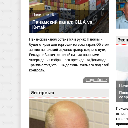
Политком.RU
Панамский канал: США vs.
Китай
Эксп
Панамский канал останется в руках Панамы и
будет открыт для торговли из всех стран. Об этом
заявил панамский администратор водного пути,
Рикаурте Васкес который назвал опасными
утверждения избранного президента Дональда
Трампа о том, что США должны взять его под свой
контроль.
подробнее
Поли
Интервью
Поко
совр
Поколе
основн
совреме
принци