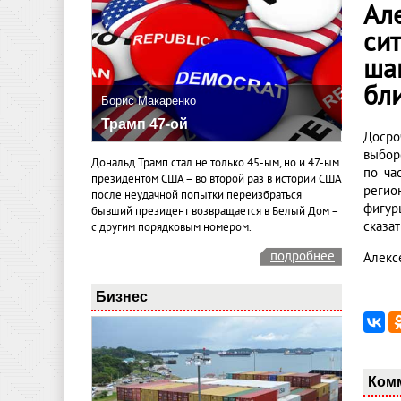
Ал
сит
ша
бл
Борис Макаренко
Трамп 47-ой
Досро
выбор
Дональд Трамп стал не только 45-ым, но и 47-ым
по ча
президентом США – во второй раз в истории США
регио
после неудачной попытки переизбраться
фигур
бывший президент возвращается в Белый Дом –
сказат
с другим порядковым номером.
подробнее
Алекс
Бизнес
Ком