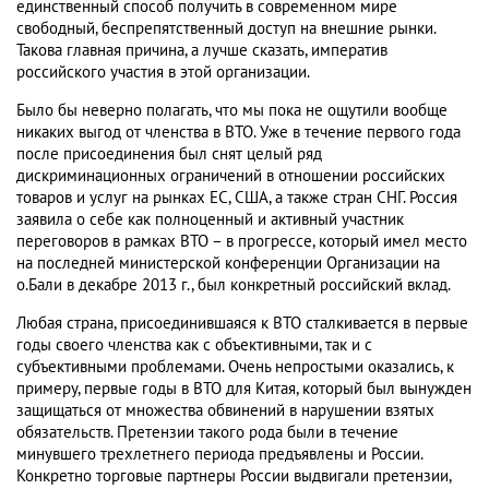
единственный способ получить в современном мире
свободный, беспрепятственный доступ на внешние рынки.
Такова главная причина, а лучше сказать, императив
российского участия в этой организации.
Было бы неверно полагать, что мы пока не ощутили вообще
никаких выгод от членства в ВТО. Уже в течение первого года
после присоединения был снят целый ряд
дискриминационных ограничений в отношении российских
товаров и услуг на рынках ЕС, США, а также стран СНГ. Россия
заявила о себе как полноценный и активный участник
переговоров в рамках ВТО – в прогрессе, который имел место
на последней министерской конференции Организации на
о.Бали в декабре 2013 г., был конкретный российский вклад.
Любая страна, присоединившаяся к ВТО сталкивается в первые
годы своего членства как с объективными, так и с
субъективными проблемами. Очень непростыми оказались, к
примеру, первые годы в ВТО для Китая, который был вынужден
защищаться от множества обвинений в нарушении взятых
обязательств. Претензии такого рода были в течение
минувшего трехлетнего периода предъявлены и России.
Конкретно торговые партнеры России выдвигали претензии,