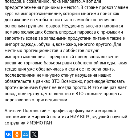
поводов, к сожалению, пока маловато. А вот для
предостережения причины имеются. В стране провозглашен
курс на импортозамещение, который многими понят как
достижение во чтобы то ни стало самообеспечения по
основным группам товаров. Неудивительно, что находится
немало желающих бежать впереди паровоза с призывами
запретить вслед за западными продуктами питания также и
импорт одежды, обуви и, возможно, многого другого. Для
местных протекционистов и лоббистов лозунг
импортозамещения – прекрасный повод вновь возвести
внешние торговые барьеры ради собственной выгоды. Такая
тенденция уже обозначилась и если ее не остановить,
последствиями неминуемо станут нарушения наших
обязательств в рамках ВТО. Возможно, противодействовать
протекционизму будет не всегда просто. И это еще раз дает
повод подчеркнуть, что членство в ВТО сложнее процесса
переговоров о присоединении.
Алексей Портанский – профессор факультета мировой
экономики и мировой политики НИУ ВШЭ, ведущий научный
сотрудник ИМЭМО РАН