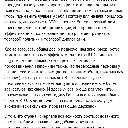
определенные усилия и время. Для этого надо постараться
максимально использовать накопленный этими странами опыт,
чтобы применить лучшее у себя. Поэтому для начала пришлось
осознать, что участие в ВТО – процесс более сложный, чем
присоединение к этой организации, ибо предполагает
эффективное использование целого ряда инструментов
торговой политики и торговой дипломатии.
Кроме того, есть общая давно подмеченная закономерность:
заметные позитивные эффекты от членства ВТО становятся
ощутимыми не раньше, чем через 5-7 лет после
присоединения. Напомним также, что переходные периоды у
нас по некоторым товарам (легковые автомобили, гражданская
авиация) растянуты на семь лет. В нашем же случае
позитивный эффект может наступить и позднее – все будет
зависеть от нас самих. И здесь уместно еще раз уточнить,
почему даже в эту лихую годину России все-таки нужно быть
членом ВТО, если, конечно, она намерена стать в будущем
экономически сильной, процветающей державой.
О том, что страна исчерпала возможность роста, основанного
на масштабном наращивании добычи и экспорта
углеводородов, руководители экономического блока