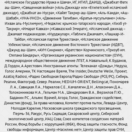
«Исламское Государство Ирака и Шама», ИГ, ИГИЛ, ДАИШ), «Джабхат Фатх
аш-Шам», «Священная война» («Аль-Джихад» или «Египетский исламский
джихад»), «Джабхат ан-Нусра», «Хайят Тахрир-аш-Шам», «Аль-Каида», «Аш-
Шабаб», «УНА-УНСО», «Движение Талибан», «Братья-мусульмане» («Аль-
Ихван аль-Муслимун»), «Меджлис крымско-татарского народа», «Хизб ут-
Тахрир», «Имарат Кавказ» («Кавказский Эмират»), «Исламский джихад –
Джамаат моджахедов», «Нурджулар», «Таблиги Джамаат», «Лашкар-И-
Тайба», «Исламская партия Туркестана», «Исламское движение
Узбекистана», «Исламское движение Восточного Туркестана» (ИДВТ),
«Джунд аш-Шам», «АУМ Синрике», «Братство» Корчинского, «Тризуб им.
Степана Бандеры», «Организация украинских националистов» (ОУН),
международное общественное движение ЛГБТ, А.Навальный, К.Буданов,
Д.Гордон, А.Арестович. Иностранные агенты: Телеканал «Дождь», Медуза,
Голос Америки, ТК Настоящее Время, The Insider, Deutsche Welle, Проект,
Azatliq Radiosi, «Радио Свободная Европа/Радио Свобода» (PCE/PC), Сибирь.
Реалии, Фактограф, Север. Реалии, MEDIUM-ORIENT, Bellingcat, Пономарев
Л. А., Савицкая Л.А., Маркелов С.Е., Камалягин Д.Н., Апахончич Д.А.,
Толоконникова Н.А., Гельман М.А., Шендерович В.А., Верзилов П.Ю.,
Баданин Р.С., Альянс Врачей, Агора, Голос, Гражданское содействие,
Династия (фонд), За права человека, Комитет против пыток, Левада-Центр,
Молодая Карелия, Московская школа гражданского просвещения,
Пермь-36, Ракурс, Русь Сидящая, Сахаровский центр, Сибирский
экологический центр, ИАЦ Сова, Союз комитетов солдатских матерей
России, Фонд борьбы с коррупцией (ФБК), Фонд защиты гласности, Фонд
свободы информации, Центр «Насилию.нет», Центр защиты прав СМИ,