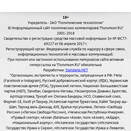
18+
Учредитель - ЗАО "Политические технологии"
© Информационный сайт политических комментариев "Политком.RU"
2001-2018
Свидетельство о регистрации средства массовой информации Эл № ФС77-
69227 от 06 апреля 2017 г.
Регистрирующий орган: Федеральная служба по надзору в сфере связи,
информационных технологий и массовых коммуникаций.
При полном или частичном использовании материалов сайта активная
гиперссылка на "Политком.RU" обязательна
Разработчик:
Standarta.NET
*Организации, экстремисты и террористы, запрещенные в РФ: Meta
(Facebook и Instagram), Русский добровольческий корпус (РДК), Украинская
повстанческая армия (УПА), Грузинский легион, Национал-Большевистская
партия (НБП), Талибан, Свидетели Иеговы, Мизантропик Дивижн, Братство,
Артподготовка, Тризуб им. Степана Бандеры, НСО, Славянский союз,
Формат-18, Хизб ут-Тахрир, Исламская партия Туркестана, Хайят Тахрир аш-
Шам, Таухид валь-Джихад, АУЕ, Братья мусульмане, Легион «Свобода
России» («Легион Свобода России»), «Чеченская Республика Ичкерия»,
«Правый сектор», «Азов» (батальон «Азов», полк «Азов»), «Айдар»,
«Национальный корпус», «Исламское государство» («Исламское
Государство Ирака и Сирии», «Исламское Государство Ирака и Леванта»,