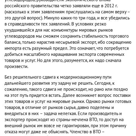
российского правительства четко заявляли еще в 2012 г.
(насколько к этим заявлениям прислушались на самом верху –
это другой вопрос). Минуло каких-то три года, и все убедились
в справедливости тех заявлений. В условиях резко
ухудшившейся для нас конъюнктуры мировых рынков
углеводородов мы сможем сохранить стабильность торгового
баланса, только нарастив несырьевой экспорт, ибо сокращению
импорта есть разумный предел. Это означает, что потребуется
добиться масштабного наращивания экспорта современных
товаров и услуг. Но для этого, разумеется, их надо сначала
произвести.
Без решительного сдвига к модернизационному пути
дальнейшего развития эту задачу не решить. Сегодня, к
сожалению, такого сдвига не происходит, но рано или поздно
на этот путь придется встать. Далее возникнет вопрос поставки
этих товаров и услуг на мировые рынки. Однако рынки готовых
товаров, в отличие от рынков сырья, давно поделены и
внедриться в них – задача нелегкая. Если производитель и
экспортер происходят из страны-нечлена ВТО, то доступ на
внешний рынок им вовсе не гарантирован, при этом причину
отказа могут даже не объяснять. Членство в ВТО –