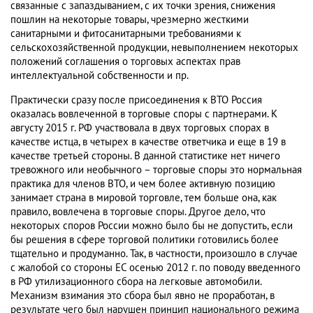
связанные с запаздыванием, с их точки зрения, снижения
пошлин на некоторые товары, чрезмерно жесткими
санитарными и фитосанитарными требованиями к
сельскохозяйственной продукции, невыполнением некоторых
положений соглашения о торговых аспектах прав
интеллектуальной собственности и пр.
Практически сразу после присоединения к ВТО Россия
оказалась вовлеченной в торговые споры с партнерами. К
августу 2015 г. РФ участвовала в двух торговых спорах в
качестве истца, в четырех в качестве ответчика и еще в 19 в
качестве третьей стороны. В данной статистике нет ничего
тревожного или необычного – торговые споры это нормальная
практика для членов ВТО, и чем более активную позицию
занимает страна в мировой торговле, тем больше она, как
правило, вовлечена в торговые споры. Другое дело, что
некоторых споров России можно было бы не допустить, если
бы решения в сфере торговой политики готовились более
тщательно и продуманно. Так, в частности, произошло в случае
с жалобой со стороны ЕС осенью 2012 г. по поводу введенного
в РФ утилизационного сбора на легковые автомобили.
Механизм взимания это сбора был явно не проработан, в
результате чего был нарушен принцип национального режима