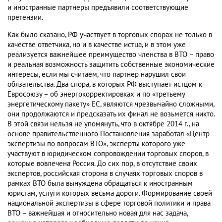
и иностранные партнеры предъявили соответствующие
претензии.
Как было сказано, РФ участвует в торговых спорах не только в
качестве ответчика, но и в качестве истца, и в этом уже
реализуется важнейшее преимущество членства в ВТО – право
и реальная возможность защитить собственные экономические
интересы, если мы считаем, что партнер нарушил свои
обязательства. Два спора, в которых РФ выступает истцом к
Евросоюзу – об энергокорректировках и по «третьему
энергетическому пакету» ЕС, являются чрезвычайно сложными,
они продолжаются и предсказать их финал не возьмется никто.
В этой связи нельзя не упомянуть, что в октябре 2014 г., на
основе правительственного Постановления заработал «Центр
экспертизы по вопросам ВТО», эксперты которого уже
участвуют в юридическом сопровождении торговых споров, в
которые вовлечена Россия. До сих пор, в отсутствие своих
экспертов, российская сторона в случаях торговых споров в
рамках ВТО была вынуждена обращаться к иностранным
юристам, услуги которых весьма дороги. Формирование своей
национальной экспертизы в сфере торговой политики и права
ВТО – важнейшая и относительно новая для нас задача,