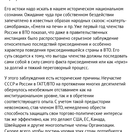
Его истоки надо искать в нашем историческом национальном
сознании. Ожидание чуда при собственном бездействии
запечатлено в известных образах народных сказок: «скатерть-
самобранка», «Емеля на печи» и пр. Уже первый год членства
России в ВТО показал, что даже в правительственных
инстанциях было распространено серьезное заблуждение
относительно последствий присоединения и особенно
характера поведения присоединившейся страны в ВТО. Его
суть сводится к тому, что выгоды членства должны последовать
сами собой в силу самого факта присоединения или как «приз»
за долгий и тяжкий переговорный процесс.
У этого заблуждения есть исторические причины. Неучастие
СССР и России в ГАТТ/ВТО на протяжении многих десятилетий
обернулось неизбежным отставанием как на
институциональном уровне, так и в обретении
соответствующего опыта. С учетом такой предыстории
невозможно, став членом ВТО, немедленно обрести
способность защищать свои торгово-политические интересы
так же эффективно, как это делают США, ЕС, Канада,
Швейцария и другие многоопытные члены Организации.
Скорее всего, чтобы достичь уровня этих стран, потребуются