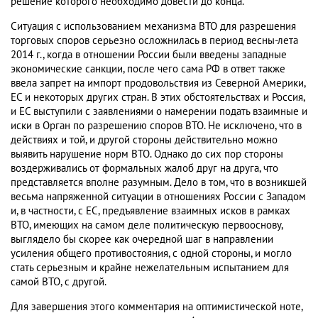
решение которого необходимо довести до конца.
Ситуация с использованием механизма ВТО для разрешения
торговых споров серьезно осложнилась в период весны-лета
2014 г., когда в отношении России были введены западные
экономические санкции, после чего сама РФ в ответ также
ввела запрет на импорт продовольствия из Северной Америки,
ЕС и некоторых других стран. В этих обстоятельствах и Россия,
и ЕС выступили с заявлениями о намерении подать взаимные и
иски в Орган по разрешению споров ВТО. Не исключено, что в
действиях и той, и другой стороны действительно можно
выявить нарушение норм ВТО. Однако до сих пор стороны
воздерживались от формальных жалоб друг на друга, что
представляется вполне разумным. Дело в том, что в возникшей
весьма напряженной ситуации в отношениях России с Западом
и, в частности, с ЕС, предъявление взаимных исков в рамках
ВТО, имеющих на самом деле политическую первооснову,
выглядело бы скорее как очередной шаг в направлении
усиления общего противостояния, с одной стороны, и могло
стать серьезным и крайне нежелательным испытанием для
самой ВТО, с другой.
Для завершения этого комментария на оптимистической ноте,