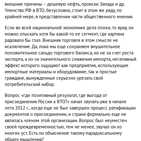
внешние причины – дешевую нефть, происки Запада и др.
Членство РФ в ВТО, безусловно, стоит в этом же ряду, по
крайней мере, в представлении части общественного мнения.
Если во всей национальной экономике дела плохи, то вряд ли
можно отыскать хотя бы какой-то ее сегмент, где картина
радовала бы глаз. Внешняя торговля в этом смысле не
исключение. Да, пока мы еще сохраняем внушительное
положительное сальдо торгового баланса, но не за счет роста
экспорта, а из-за значительного снижения импорта, негативный
эффект которого ощущают как предприятия, использующие
импортные материалы и оборудование, так и простые
граждане, вынужденные серьезно урезать свой
потребительский набор.
Вопрос «где позитивный результат, где выгода от
присоединения России к ВТО?» начал звучать уже в начале
лета 2012 г., когда еще не был завершен процесс ратификации
документов о присоединении, и страна формально еще не
являлась членом этой организации. Вопрос был неуместен
своей преждевременностью, тем не менее, звучал он из
многих уст. Есть ли объяснение такому парадоксальному
образу мышления?