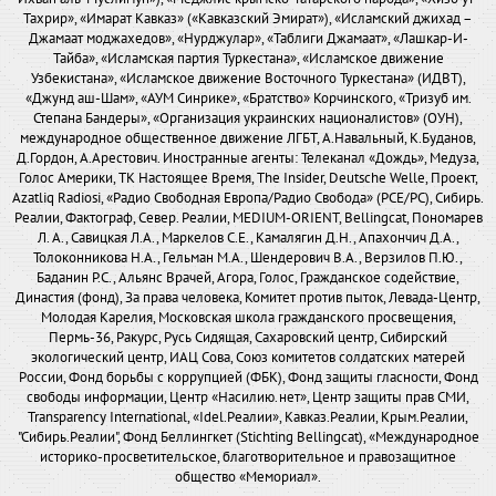
Тахрир», «Имарат Кавказ» («Кавказский Эмират»), «Исламский джихад –
Джамаат моджахедов», «Нурджулар», «Таблиги Джамаат», «Лашкар-И-
Тайба», «Исламская партия Туркестана», «Исламское движение
Узбекистана», «Исламское движение Восточного Туркестана» (ИДВТ),
«Джунд аш-Шам», «АУМ Синрике», «Братство» Корчинского, «Тризуб им.
Степана Бандеры», «Организация украинских националистов» (ОУН),
международное общественное движение ЛГБТ, А.Навальный, К.Буданов,
Д.Гордон, А.Арестович. Иностранные агенты: Телеканал «Дождь», Медуза,
Голос Америки, ТК Настоящее Время, The Insider, Deutsche Welle, Проект,
Azatliq Radiosi, «Радио Свободная Европа/Радио Свобода» (PCE/PC), Сибирь.
Реалии, Фактограф, Север. Реалии, MEDIUM-ORIENT, Bellingcat, Пономарев
Л. А., Савицкая Л.А., Маркелов С.Е., Камалягин Д.Н., Апахончич Д.А.,
Толоконникова Н.А., Гельман М.А., Шендерович В.А., Верзилов П.Ю.,
Баданин Р.С., Альянс Врачей, Агора, Голос, Гражданское содействие,
Династия (фонд), За права человека, Комитет против пыток, Левада-Центр,
Молодая Карелия, Московская школа гражданского просвещения,
Пермь-36, Ракурс, Русь Сидящая, Сахаровский центр, Сибирский
экологический центр, ИАЦ Сова, Союз комитетов солдатских матерей
России, Фонд борьбы с коррупцией (ФБК), Фонд защиты гласности, Фонд
свободы информации, Центр «Насилию.нет», Центр защиты прав СМИ,
Transparency International, «Idel.Реалии», Кавказ.Реалии, Крым.Реалии,
"Сибирь.Реалии", Фонд Беллингкет (Stichting Bellingcat), «Международное
историко-просветительское, благотворительное и правозащитное
общество «Мемориал».