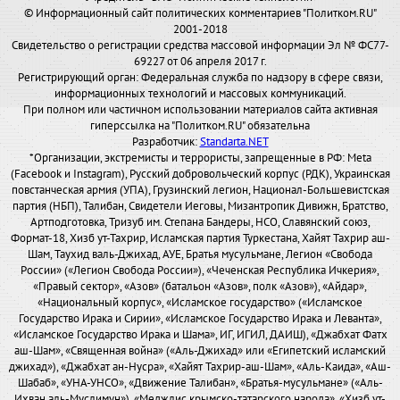
© Информационный сайт политических комментариев "Политком.RU"
2001-2018
Свидетельство о регистрации средства массовой информации Эл № ФС77-
69227 от 06 апреля 2017 г.
Регистрирующий орган: Федеральная служба по надзору в сфере связи,
информационных технологий и массовых коммуникаций.
При полном или частичном использовании материалов сайта активная
гиперссылка на "Политком.RU" обязательна
Разработчик:
Standarta.NET
*Организации, экстремисты и террористы, запрещенные в РФ: Meta
(Facebook и Instagram), Русский добровольческий корпус (РДК), Украинская
повстанческая армия (УПА), Грузинский легион, Национал-Большевистская
партия (НБП), Талибан, Свидетели Иеговы, Мизантропик Дивижн, Братство,
Артподготовка, Тризуб им. Степана Бандеры, НСО, Славянский союз,
Формат-18, Хизб ут-Тахрир, Исламская партия Туркестана, Хайят Тахрир аш-
Шам, Таухид валь-Джихад, АУЕ, Братья мусульмане, Легион «Свобода
России» («Легион Свобода России»), «Чеченская Республика Ичкерия»,
«Правый сектор», «Азов» (батальон «Азов», полк «Азов»), «Айдар»,
«Национальный корпус», «Исламское государство» («Исламское
Государство Ирака и Сирии», «Исламское Государство Ирака и Леванта»,
«Исламское Государство Ирака и Шама», ИГ, ИГИЛ, ДАИШ), «Джабхат Фатх
аш-Шам», «Священная война» («Аль-Джихад» или «Египетский исламский
джихад»), «Джабхат ан-Нусра», «Хайят Тахрир-аш-Шам», «Аль-Каида», «Аш-
Шабаб», «УНА-УНСО», «Движение Талибан», «Братья-мусульмане» («Аль-
Ихван аль-Муслимун»), «Меджлис крымско-татарского народа», «Хизб ут-