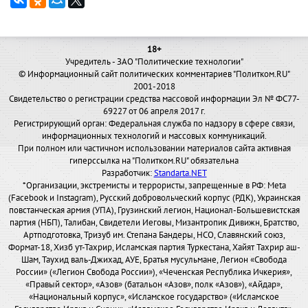
18+
Учредитель - ЗАО "Политические технологии"
© Информационный сайт политических комментариев "Политком.RU"
2001-2018
Свидетельство о регистрации средства массовой информации Эл № ФС77-
69227 от 06 апреля 2017 г.
Регистрирующий орган: Федеральная служба по надзору в сфере связи,
информационных технологий и массовых коммуникаций.
При полном или частичном использовании материалов сайта активная
гиперссылка на "Политком.RU" обязательна
Разработчик:
Standarta.NET
*Организации, экстремисты и террористы, запрещенные в РФ: Meta
(Facebook и Instagram), Русский добровольческий корпус (РДК), Украинская
повстанческая армия (УПА), Грузинский легион, Национал-Большевистская
партия (НБП), Талибан, Свидетели Иеговы, Мизантропик Дивижн, Братство,
Артподготовка, Тризуб им. Степана Бандеры, НСО, Славянский союз,
Формат-18, Хизб ут-Тахрир, Исламская партия Туркестана, Хайят Тахрир аш-
Шам, Таухид валь-Джихад, АУЕ, Братья мусульмане, Легион «Свобода
России» («Легион Свобода России»), «Чеченская Республика Ичкерия»,
«Правый сектор», «Азов» (батальон «Азов», полк «Азов»), «Айдар»,
«Национальный корпус», «Исламское государство» («Исламское