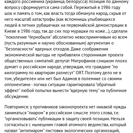
каждого россиянина (украинца, белорусса) позиция по данному
вопросу сформируется сама собой. Пережитый в 1986 году
шок и память о том, как власть тогда обманула народ, скрыв от
него масштаб катастрофы (как вспомнишь улыбающихся
людей в летних рубашечках на первомайской демонстрации в
Киеве в 1986 году, так до сих пор мурашки по коже…), сделали
"поколение Чернобыля" абсолютно невосприимчивым ко всем
(пусть разумным и научно обоснованным) аргументам о
"безопасности" ядерных отходов. Даже соображения
экономической выгоды не прибавляли сторонникам проекта
общественных симпатий: депутат Митрофанов слишком плохо
думает о российском народе, утверждая, что граждане "по
килограмму по квартирам разнесут" ОЯТ. Поэтому дело не в
том, убедителен или нет был Адамов в полемике со своими
оппонентами - логика ситуации гарантировала "обратный
эффект" любой попытки вынести "ядерную тему" на публичное
обсуждение.
Повторимся: у противников законопроекта нет никакой нужды
заниматься "пиаром" в российском смысле этого слова, т.е.
"организовывать" публикации в защиту своей позиции. Нельзя
согласиться с нынешним главой атомного ведомства, который
назвал "антипиаром" листовки экологических организаций,