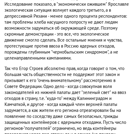
Исследование показало, в "экономически ожившем" Ярославле
экологическая ситуация волнует каждого третьего, а в
депрессивной Рязани - менее одного процента респондентов:
там проблемы хлеба насущного попросту не дают людям
возможности задуматься об окружающей среде. Поэтому
скромные демонстрации - это все, что экологическое
движение смогло сделать. Все остальные мнения и чувства,
протестующие против ввоза в Россию ядерных отходов,
порождены глубинным "чернобыльским синдромом", а не
целенаправленными кампаниями.
Так что Егор Строев абсолютно прав, когда говорит о том, что
большая часть общественности не поддержит этот закон и
призывает к его "очень внимательному" рассмотрению в
Совете Федерации. Одно дело - когда совокупная воля
законодателей из нижней палаты дает "зеленый свет" на ввоз
отходов в страну, т.е. "куда-то" между Калининградом и
Камчаткой, и другое - когда каждый член верхней палаты
задумается, а как жители его региона отреагировали бы на
появление по соседству даже самых безопасных, трижды
защищенных контейнеров с ядерными отходами. Пусть число
регионов-"получателей" ограничено, но ведь контейнеры