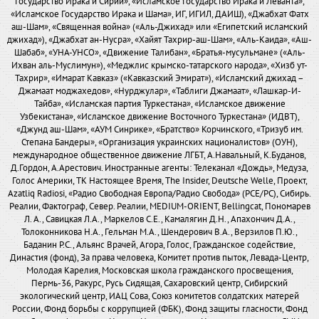
Государство Ирака и Сирии», «Исламское Государство Ирака и Леванта»,
«Исламское Государство Ирака и Шама», ИГ, ИГИЛ, ДАИШ), «Джабхат Фатх
аш-Шам», «Священная война» («Аль-Джихад» или «Египетский исламский
джихад»), «Джабхат ан-Нусра», «Хайят Тахрир-аш-Шам», «Аль-Каида», «Аш-
Шабаб», «УНА-УНСО», «Движение Талибан», «Братья-мусульмане» («Аль-
Ихван аль-Муслимун»), «Меджлис крымско-татарского народа», «Хизб ут-
Тахрир», «Имарат Кавказ» («Кавказский Эмират»), «Исламский джихад –
Джамаат моджахедов», «Нурджулар», «Таблиги Джамаат», «Лашкар-И-
Тайба», «Исламская партия Туркестана», «Исламское движение
Узбекистана», «Исламское движение Восточного Туркестана» (ИДВТ),
«Джунд аш-Шам», «АУМ Синрике», «Братство» Корчинского, «Тризуб им.
Степана Бандеры», «Организация украинских националистов» (ОУН),
международное общественное движение ЛГБТ, А.Навальный, К.Буданов,
Д.Гордон, А.Арестович. Иностранные агенты: Телеканал «Дождь», Медуза,
Голос Америки, ТК Настоящее Время, The Insider, Deutsche Welle, Проект,
Azatliq Radiosi, «Радио Свободная Европа/Радио Свобода» (PCE/PC), Сибирь.
Реалии, Фактограф, Север. Реалии, MEDIUM-ORIENT, Bellingcat, Пономарев
Л. А., Савицкая Л.А., Маркелов С.Е., Камалягин Д.Н., Апахончич Д.А.,
Толоконникова Н.А., Гельман М.А., Шендерович В.А., Верзилов П.Ю.,
Баданин Р.С., Альянс Врачей, Агора, Голос, Гражданское содействие,
Династия (фонд), За права человека, Комитет против пыток, Левада-Центр,
Молодая Карелия, Московская школа гражданского просвещения,
Пермь-36, Ракурс, Русь Сидящая, Сахаровский центр, Сибирский
экологический центр, ИАЦ Сова, Союз комитетов солдатских матерей
России, Фонд борьбы с коррупцией (ФБК), Фонд защиты гласности, Фонд