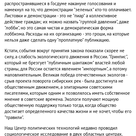
распространявшиеся в Госдуме накануне голосования и
намекнул на то, что демонстрации "зеленых" кто-то оплачивает.
Листовки и демонстрации - это не "пиар" а коллективное
действие граждан; их можно назвать "группой давления", даже
"лобби", но это самая чистая и демократическая форма
лоббизма. Расходы на их организацию - это гроши, на которые
нельзя даже сделать одну "проплатную" публикацию.
Кстати, события вокруг принятия закона показали скорее не
силу, а слабость экологического движения в России. "Гринпис",
который не брезгует "публичным шантажом" властей любой
страны, для России остается явлением "импортным", а потому
маловлиятельным. Великая победа отечественных экологов -
срыв проекта поворота сибирских рек - была достигнута не
общественным движением, а элитарными советскими
писателями, которым одним и позволялось иметь собственное
мнение в советские времена. Экологи получают мощную
общественную поддержку только тогда, когда общество
достигает определенного качества жизни и не хочет, чтобы его
"травили".
Наш Центр политических технологий недавно проводил
социологическое исследование в двух областных центрах.