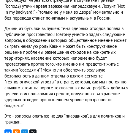
проследуют через всю страну, да и в случае (не приведи
Господь) утечки ареал заражения непредсказуем. Лозунг "Not
in my backyard!" - "только не у меня во дворе" моментально и
без перевода станет понятным и актуальным в России.
Джинн из бутылки выпущен: тема ядерных отходов попала в
публичное пространство. Поэтому уместно задать следующие
вопросы, в обсуждении которых общественное мнение может
сыграть немалую роль:Каким может быть конструктивное
решение проблемы размещения отходов на конкретных
территориях, население которых непременно будет
протестовать против того, что именно им предстоит жить с
такими "соседями"?Можно ли обеспечить реальную
безопасность в данном отдельно взятом сегменте
"технологической угрозы" в стране, которая, как мы постоянно
слышим, стоит на пороге техногенных катастроф?Как добиться
целевого использования средств, полученных за хранение
ядерных отходов при нынешнем уровне прозрачности
бюджета?
Это - вопросы опять же не для "пиарщиков", а для политиков и
граждан.