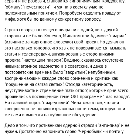
серый и не розовый, становится синонимичным "колдовству",
"обману", "нечестности" - и уж ни в коем случае не
положительным понятием. Попробуем отделить правду от
мифа, хотя бы по данному конкретному вопросу.
Строго говоря, настоящего пиара ни с одной, ни с другой
стороны и не было. Конечно, Минатом при Адамове "пиарил"
(извините за жаргонное словечко) свой проект. Но делал он
это настолько топорно, что язык не поворачивается называть
статьи и телепередачи, ангажированные сторонниками
проекта, "настоящим пиаром". Видимо, сказалось отсутствие
навыка: атомное ведомство и в советские, и даже в
постсоветские времена было "закрытым", непубличным,
воспринимающим каждое слово сомнения и критики как
"покушение на святая святых". Отсюда категоричность,
неуступчивость и стремление "дать отпор", которые ярче всего
проявились в посвященной теме ОЯТ программе "Глас народа".
Но главный порок "пиар-усилий" Минатома в том, что они
совершенно не поняли взрывоопасности темы, которую они
же сами и вынесли на публичное обсуждение.
Дело в том, что противникам ядерной отрасли "анти-пиар" и не
нужен. Достаточно напомнить слово "Чернобыль" - и почти у