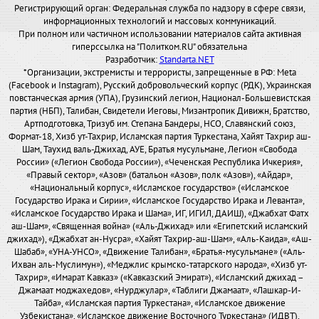
Регистрирующий орган: Федеральная служба по надзору в сфере связи,
информационных технологий и массовых коммуникаций.
При полном или частичном использовании материалов сайта активная
гиперссылка на "Политком.RU" обязательна
Разработчик:
Standarta.NET
*Организации, экстремисты и террористы, запрещенные в РФ: Meta
(Facebook и Instagram), Русский добровольческий корпус (РДК), Украинская
повстанческая армия (УПА), Грузинский легион, Национал-Большевистская
партия (НБП), Талибан, Свидетели Иеговы, Мизантропик Дивижн, Братство,
Артподготовка, Тризуб им. Степана Бандеры, НСО, Славянский союз,
Формат-18, Хизб ут-Тахрир, Исламская партия Туркестана, Хайят Тахрир аш-
Шам, Таухид валь-Джихад, АУЕ, Братья мусульмане, Легион «Свобода
России» («Легион Свобода России»), «Чеченская Республика Ичкерия»,
«Правый сектор», «Азов» (батальон «Азов», полк «Азов»), «Айдар»,
«Национальный корпус», «Исламское государство» («Исламское
Государство Ирака и Сирии», «Исламское Государство Ирака и Леванта»,
«Исламское Государство Ирака и Шама», ИГ, ИГИЛ, ДАИШ), «Джабхат Фатх
аш-Шам», «Священная война» («Аль-Джихад» или «Египетский исламский
джихад»), «Джабхат ан-Нусра», «Хайят Тахрир-аш-Шам», «Аль-Каида», «Аш-
Шабаб», «УНА-УНСО», «Движение Талибан», «Братья-мусульмане» («Аль-
Ихван аль-Муслимун»), «Меджлис крымско-татарского народа», «Хизб ут-
Тахрир», «Имарат Кавказ» («Кавказский Эмират»), «Исламский джихад –
Джамаат моджахедов», «Нурджулар», «Таблиги Джамаат», «Лашкар-И-
Тайба», «Исламская партия Туркестана», «Исламское движение
Узбекистана», «Исламское движение Восточного Туркестана» (ИДВТ),