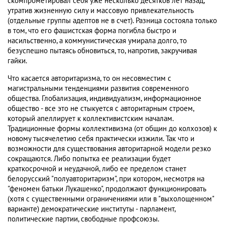
скомпрометировал себя уже несколько десятков лет назад,
утратив жизненную силу и массовую привлекательность
(отдельные группы адептов не в счет). Разница состояла только
в том, что его фашистская форма погибла быстро и
насильственно, а коммунистическая умирала долго, то
безуспешно пытаясь обновиться, то, напротив, закручивая
гайки.
Что касается авторитаризма, то он несовместим с
магистральными тенденциями развития современного
общества. Глобализация, индивидуализм, информационное
общество - все это не стыкуется с авторитарным строем,
который апеллирует к коллективистским началам.
Традиционные формы коллективизма (от общин до колхозов) к
новому тысячелетию себя практически изжили. Так что и
возможности для существования авторитарной модели резко
сокращаются. Либо попытка ее реализации будет
краткосрочной и неудачной, либо ее пределом станет
белорусский "полуавторитаризм", при котором, несмотря на
"феномен батьки Лукашенко", продолжают функционировать
(хотя с существенными ограничениями или в "выхолощенном"
варианте) демократические институты - парламент,
политические партии, свободные профсоюзы.