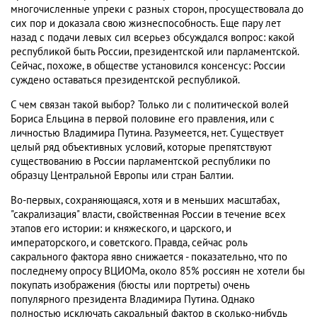
многочисленные упреки с разных сторон, просуществовала до
сих пор и доказала свою жизнеспособность. Еще пару лет
назад с подачи левых сил всерьез обсуждался вопрос: какой
республикой быть России, президентской или парламентской.
Сейчас, похоже, в обществе установился консенсус: России
суждено оставаться президентской республикой.
С чем связан такой выбор? Только ли с политической волей
Бориса Ельцина в первой половине его правления, или с
личностью Владимира Путина. Разумеется, нет. Существует
целый ряд объективных условий, которые препятствуют
существованию в России парламентской республики по
образцу Центральной Европы или стран Балтии.
Во-первых, сохраняющаяся, хотя и в меньших масштабах,
"сакрализация" власти, свойственная России в течение всех
этапов его истории: и княжеского, и царского, и
императорского, и советского. Правда, сейчас роль
сакрального фактора явно снижается - показательно, что по
последнему опросу ВЦИОМа, около 85% россиян не хотели бы
покупать изображения (бюсты или портреты) очень
популярного президента Владимира Путина. Однако
полностью исключать сакральный фактор в сколько-нибудь