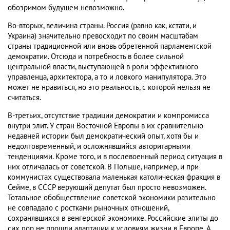
обозримом будущем невозможно.
Во-вторых, величина страны. Россия (равно как, кстати, и
Украина) значительно превосходит по своим масштабам
страны традиционной или вновь обретенной парламентской
демократии. Отсюда и потребность в более сильной
центральной власти, выступающей в роли эффективного
управленца, архитектора, а то и ловкого манипулятора. Это
может не нравиться, но это реальность, с которой нельзя не
считаться.
В-третьих, отсутствие традиции демократии и компромисса
внутри элит. У стран Восточной Европы в их сравнительно
недавней истории был демократический опыт, хотя бы и
недолговременный, и осложнявшийся авторитарными
тенденциями. Кроме того, и в послевоенный период ситуация в
них отличалась от советской. В Польше, например, и при
коммунистах существовала маленькая католическая фракция в
Сейме, в СССР верующий депутат был просто невозможен.
Тотальное обобществление советской экономики разительно
не совпадало с ростками рыночных отношений,
сохранявшихся в венгерской экономике. Российские элиты до
сих пор не прошли адаптации к условиям жизни в Европе. А