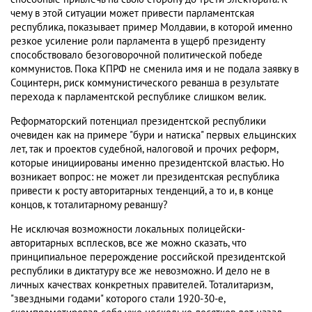
чему в этой ситуации может привести парламентская
республика, показывает пример Молдавии, в которой именно
резкое усиление роли парламента в ущерб президенту
способствовало безоговорочной политической победе
коммунистов. Пока КПРФ не сменила имя и не подала заявку в
Социнтерн, риск коммунистического реванша в результате
перехода к парламентской республике слишком велик.
Реформаторский потенциал президентской республики
очевиден как на примере "бури и натиска" первых ельцинских
лет, так и проектов судебной, налоговой и прочих реформ,
которые инициированы именно президентской властью. Но
возникает вопрос: не может ли президентская республика
привести к росту авторитарных тенденций, а то и, в конце
концов, к тоталитарному реваншу?
Не исключая возможности локальных полицейски-
авторитарных всплесков, все же можно сказать, что
принципиальное перерождение российской президентской
республики в диктатуру все же невозможно. И дело не в
личных качествах конкретных правителей. Тоталитаризм,
"звездными годами" которого стали 1920-30-е,