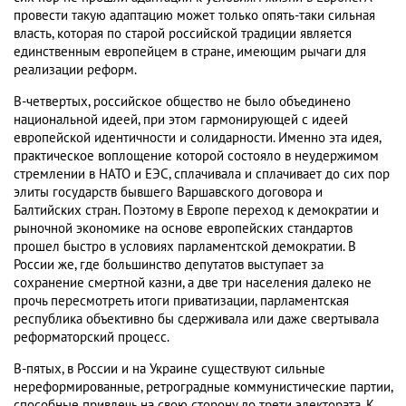
провести такую адаптацию может только опять-таки сильная
власть, которая по старой российской традиции является
единственным европейцем в стране, имеющим рычаги для
реализации реформ.
В-четвертых, российское общество не было объединено
национальной идеей, при этом гармонирующей с идеей
европейской идентичности и солидарности. Именно эта идея,
практическое воплощение которой состояло в неудержимом
стремлении в НАТО и ЕЭС, сплачивала и сплачивает до сих пор
элиты государств бывшего Варшавского договора и
Балтийских стран. Поэтому в Европе переход к демократии и
рыночной экономике на основе европейских стандартов
прошел быстро в условиях парламентской демократии. В
России же, где большинство депутатов выступает за
сохранение смертной казни, а две три населения далеко не
прочь пересмотреть итоги приватизации, парламентская
республика объективно бы сдерживала или даже свертывала
реформаторский процесс.
В-пятых, в России и на Украине существуют сильные
нереформированные, ретроградные коммунистические партии,
способные привлечь на свою сторону до трети электората. К