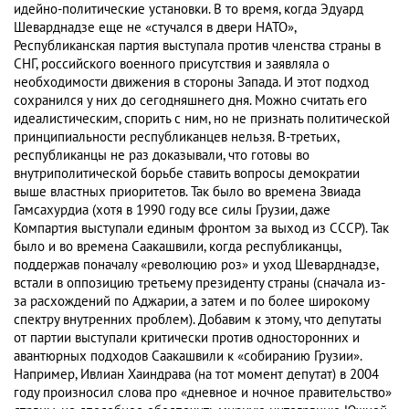
идейно-политические установки. В то время, когда Эдуард
Шеварднадзе еще не «стучался в двери НАТО»,
Республиканская партия выступала против членства страны в
СНГ, российского военного присутствия и заявляла о
необходимости движения в стороны Запада. И этот подход
сохранился у них до сегодняшнего дня. Можно считать его
идеалистическим, спорить с ним, но не признать политической
принципиальности республиканцев нельзя. В-третьих,
республиканцы не раз доказывали, что готовы во
внутриполитической борьбе ставить вопросы демократии
выше властных приоритетов. Так было во времена Звиада
Гамсахурдиа (хотя в 1990 году все силы Грузии, даже
Компартия выступали единым фронтом за выход из СССР). Так
было и во времена Саакашвили, когда республиканцы,
поддержав поначалу «революцию роз» и уход Шеварднадзе,
встали в оппозицию третьему президенту страны (сначала из-
за расхождений по Аджарии, а затем и по более широкому
спектру внутренних проблем). Добавим к этому, что депутаты
от партии выступали критически против односторонних и
авантюрных подходов Саакашвили к «собиранию Грузии».
Например, Ивлиан Хаиндрава (на тот момент депутат) в 2004
году произносил слова про «дневное и ночное правительство»