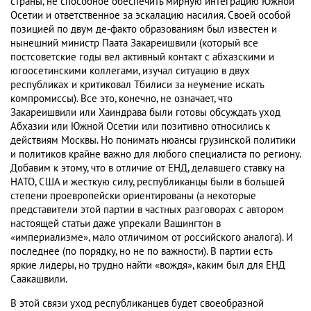
страны, не способное обеспечить мирную интеграцию Южной
Осетии и ответственное за эскалацию насилия. Своей особой
позицией по двум де-факто образованиям был известен и
нынешний министр Паата Закареишвили (который все
постсоветские годы вел активный контакт с абхазскими и
югоосетинскими коллегами, изучал ситуацию в двух
республиках и критиковал Тбилиси за неумение искать
компромиссы). Все это, конечно, не означает, что
Закареишвили или Хаиндрава были готовы обсуждать уход
Абхазии или Южной Осетии или позитивно относились к
действиям Москвы. Но понимать нюансы грузинской политики
и политиков крайне важно для любого специалиста по региону.
Добавим к этому, что в отличие от ЕНД, делавшего ставку на
НАТО, США и жесткую силу, республиканцы были в большей
степени проевропейски ориентированы (а некоторые
представители этой партии в частных разговорах с автором
настоящей статьи даже упрекали Вашингтон в
«империализме», мало отличимом от российского аналога). И
последнее (по порядку, но не по важности). В партии есть
яркие лидеры, но трудно найти «вождя», каким был для ЕНД
Саакашвили.
В этой связи уход республиканцев будет своеобразной