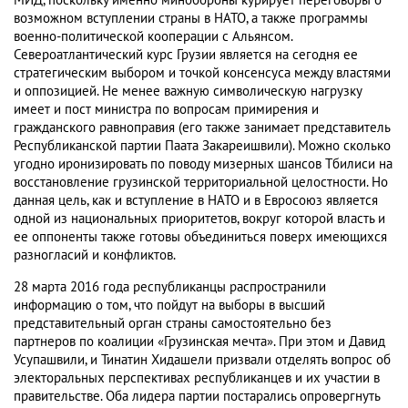
МИД, поскольку именно минобороны курирует переговоры о
возможном вступлении страны в НАТО, а также программы
военно-политической кооперации с Альянсом.
Североатлантический курс Грузии является на сегодня ее
стратегическим выбором и точкой консенсуса между властями
и оппозицией. Не менее важную символическую нагрузку
имеет и пост министра по вопросам примирения и
гражданского равноправия (его также занимает представитель
Республиканской партии Паата Закареишвили). Можно сколько
угодно иронизировать по поводу мизерных шансов Тбилиси на
восстановление грузинской территориальной целостности. Но
данная цель, как и вступление в НАТО и в Евросоюз является
одной из национальных приоритетов, вокруг которой власть и
ее оппоненты также готовы объединиться поверх имеющихся
разногласий и конфликтов.
28 марта 2016 года республиканцы распространили
информацию о том, что пойдут на выборы в высший
представительный орган страны самостоятельно без
партнеров по коалиции «Грузинская мечта». При этом и Давид
Усупашвили, и Тинатин Хидашели призвали отделять вопрос об
электоральных перспективах республиканцев и их участии в
правительстве. Оба лидера партии постарались опровергнуть