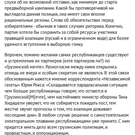
слухи об их возможной отставке, как минимум до старта
предвыборной кампании. Какой бы противоречивой ни
выглядела данная позиция, она имеет свои вполне
рациональные резоны. Слова об обязательствах перед
избирателями - обычная в таких случаях риторика. Конечно,
партия хотела бы сохранить за собой ресурсы участника
правящей коалиции (пускай и в ограниченном виде) для более
удачного вступления в выборную гонку.
Впрочем, помимо желания самих республиканцев существуют
и устремления их партнеров (хотя партнеров ли?) по
«Грузинской мечте». Разногласия между ними открылись
отнюдь не вчера и особым секретом не являются. В этой связи
обоснованным кажется мнение корреспондента «Независимой
газеты» Юрия Рокса: «Складывается парадоксальная ситуация:
чем больше республиканцы говорят, что остаются в
Г[рузинской]М[ечте], чем настойчивее министр обороны Тина
Хидашели уверяет, что не собирается покидать пост, тем
жестче звучат прогнозы о том, что коалиция доживает
последние дни». В любом случае решение о самостоятельном
электоральном плавании республиканцами уже принято. С ним
придется иметь дело всем грузинским политикам, и
провластным, и оппозиционным.