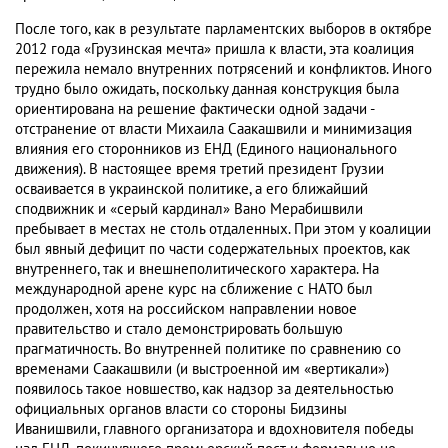
После того, как в результате парламентских выборов в октябре
2012 года «Грузинская мечта» пришла к власти, эта коалиция
пережила немало внутренних потрясений и конфликтов. Иного
трудно было ожидать, поскольку данная конструкция была
ориентирована на решение фактически одной задачи -
отстранение от власти Михаила Саакашвили и минимизация
влияния его сторонников из ЕНД (Единого национального
движения). В настоящее время третий президент Грузии
осваивается в украинской политике, а его ближайший
сподвижник и «серый кардинал» Вано Мерабишвили
пребывает в местах не столь отдаленных. При этом у коалиции
был явный дефицит по части содержательных проектов, как
внутреннего, так и внешнеполитического характера. На
международной арене курс на сближение с НАТО был
продолжен, хотя на российском направлении новое
правительство и стало демонстрировать большую
прагматичность. Во внутренней политике по сравнению со
временами Саакашвили (и выстроенной им «вертикали»)
появилось такое новшество, как надзор за деятельностью
официальных органов власти со стороны Бидзины
Иванишвили, главного организатора и вдохновителя победы