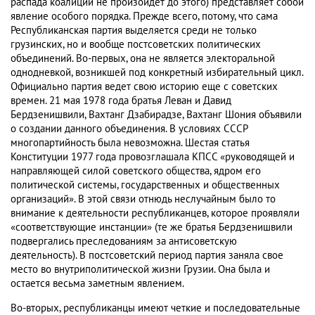
распада коалиции не произойдет до этого) представляет собой
явление особого порядка. Прежде всего, потому, что сама
Республиканская партия выделяется среди не только
грузинских, но и вообще постсоветских политических
объединений. Во-первых, она не является электоральной
однодневкой, возникшей под конкретный избирательный цикл.
Официально партия ведет свою историю еще с советских
времен. 21 мая 1978 года братья Леван и Давид
Бердзенишвили, Вахтанг Дзабирадзе, Вахтанг Шония объявили
о создании данного объединения. В условиях СССР
многопартийность была невозможна. Шестая статья
Конституции 1977 года провозглашала КПСС «руководящей и
направляющей силой советского общества, ядром его
политической системы, государственных и общественных
организаций». В этой связи отнюдь неслучайным было то
внимание к деятельности республиканцев, которое проявляли
«соответствующие инстанции» (те же братья Бердзенишвили
подвергались преследованиям за антисоветскую
деятельность). В постсоветский период партия заняла свое
место во внутриполитической жизни Грузии. Она была и
остается весьма заметным явлением.
Во-вторых, республиканцы имеют четкие и последовательные