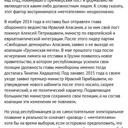
над ЕНД, покинувшего премьерский пост и формально не
являющегося каким-либо должностным лицом. К слову сказать,
этот фактор воспринимался «мечтателями» неоднозначно.
В ноябре 2014 года в отставку был отправлен глава
оборонного ведомства Ираклий Аласания, а за ним свой пост
покинул Алексей Петриашвили, министр по европейской и
евроатлантической интеграции. После этого лидер партии
«Свободные демократы» Аласания, заявил о ее выходе из
коалиции «Грузинская мечта». В мае прошлого года после
исчерпания лимита на отставки в Грузии появилось новое
правительство, в котором республиканцы усилили свои
позиции (должность главы минобороны именно тогда
досталась Тинатин Хидашели). Под занавес 2015 года о своем
уходе заявил премьер-министр Ираклий Гарибашвили, но
утверждение нового кабинета после этого носило, скорее
технический, а не политический характер. Подавляющее
большинство министров сохранило свои позиции, а на состав
коалиции эти изменения не повлияли.
Но уход республиканцев (а их самостоятельное электоральное
плавание в реальности означает «развод» с «мечтателями»
хотя бы на время выборов, если осторожно предположить, что