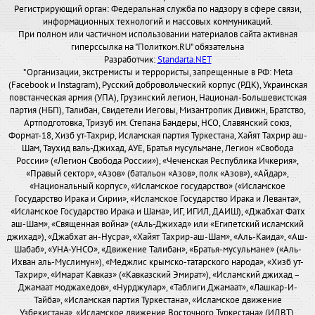
Регистрирующий орган: Федеральная служба по надзору в сфере связи,
информационных технологий и массовых коммуникаций.
При полном или частичном использовании материалов сайта активная
гиперссылка на "Политком.RU" обязательна
Разработчик:
Standarta.NET
*Организации, экстремисты и террористы, запрещенные в РФ: Meta
(Facebook и Instagram), Русский добровольческий корпус (РДК), Украинская
повстанческая армия (УПА), Грузинский легион, Национал-Большевистская
партия (НБП), Талибан, Свидетели Иеговы, Мизантропик Дивижн, Братство,
Артподготовка, Тризуб им. Степана Бандеры, НСО, Славянский союз,
Формат-18, Хизб ут-Тахрир, Исламская партия Туркестана, Хайят Тахрир аш-
Шам, Таухид валь-Джихад, АУЕ, Братья мусульмане, Легион «Свобода
России» («Легион Свобода России»), «Чеченская Республика Ичкерия»,
«Правый сектор», «Азов» (батальон «Азов», полк «Азов»), «Айдар»,
«Национальный корпус», «Исламское государство» («Исламское
Государство Ирака и Сирии», «Исламское Государство Ирака и Леванта»,
«Исламское Государство Ирака и Шама», ИГ, ИГИЛ, ДАИШ), «Джабхат Фатх
аш-Шам», «Священная война» («Аль-Джихад» или «Египетский исламский
джихад»), «Джабхат ан-Нусра», «Хайят Тахрир-аш-Шам», «Аль-Каида», «Аш-
Шабаб», «УНА-УНСО», «Движение Талибан», «Братья-мусульмане» («Аль-
Ихван аль-Муслимун»), «Меджлис крымско-татарского народа», «Хизб ут-
Тахрир», «Имарат Кавказ» («Кавказский Эмират»), «Исламский джихад –
Джамаат моджахедов», «Нурджулар», «Таблиги Джамаат», «Лашкар-И-
Тайба», «Исламская партия Туркестана», «Исламское движение
Узбекистана», «Исламское движение Восточного Туркестана» (ИДВТ),