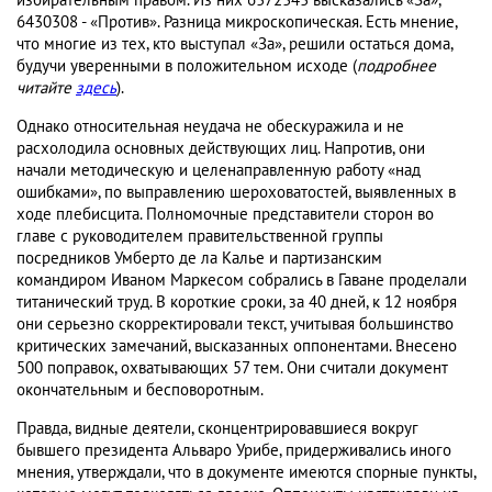
избирательным правом. Из них 6372343 высказались «За»,
6430308 - «Против». Разница микроскопическая. Есть мнение,
что многие из тех, кто выступал «За», решили остаться дома,
будучи уверенными в положительном исходе (
подробнее
читайте
здесь
).
Однако относительная неудача не обескуражила и не
расхолодила основных действующих лиц. Напротив, они
начали методическую и целенаправленную работу «над
ошибками», по выправлению шероховатостей, выявленных в
ходе плебисцита. Полномочные представители сторон во
главе с руководителем правительственной группы
посредников Умберто де ла Калье и партизанским
командиром Иваном Маркесом собрались в Гаване проделали
титанический труд. В короткие сроки, за 40 дней, к 12 ноября
они серьезно скорректировали текст, учитывая большинство
критических замечаний, высказанных оппонентами. Внесено
500 поправок, охватывающих 57 тем. Они считали документ
окончательным и бесповоротным.
Правда, видные деятели, сконцентрировавшиеся вокруг
бывшего президента Альваро Урибе, придерживались иного
мнения, утверждали, что в документе имеются спорные пункты,