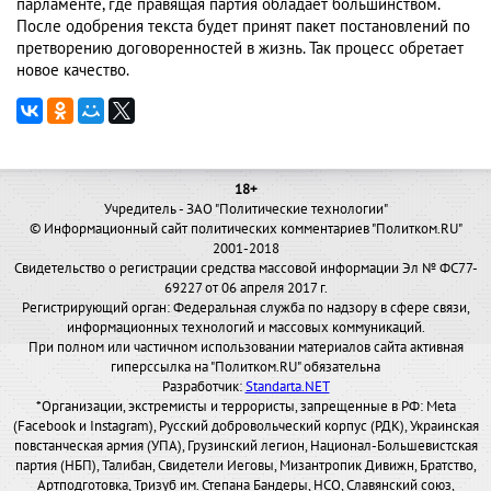
парламенте, где правящая партия обладает большинством.
После одобрения текста будет принят пакет постановлений по
претворению договоренностей в жизнь. Так процесс обретает
новое качество.
18+
Учредитель - ЗАО "Политические технологии"
© Информационный сайт политических комментариев "Политком.RU"
2001-2018
Свидетельство о регистрации средства массовой информации Эл № ФС77-
69227 от 06 апреля 2017 г.
Регистрирующий орган: Федеральная служба по надзору в сфере связи,
информационных технологий и массовых коммуникаций.
При полном или частичном использовании материалов сайта активная
гиперссылка на "Политком.RU" обязательна
Разработчик:
Standarta.NET
*Организации, экстремисты и террористы, запрещенные в РФ: Meta
(Facebook и Instagram), Русский добровольческий корпус (РДК), Украинская
повстанческая армия (УПА), Грузинский легион, Национал-Большевистская
партия (НБП), Талибан, Свидетели Иеговы, Мизантропик Дивижн, Братство,
Артподготовка, Тризуб им. Степана Бандеры, НСО, Славянский союз,