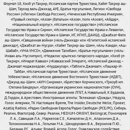
Формат-18, Хизб ут-Тахрир, Исламская партия Туркестана, Хайят Тахрир аш-
Шам, Таухид валь-Джихад, АУЕ, Братья мусульмане, Легион «Свобода
России» («Легион Свобода России»), «Чеченская Республика Ичкерия»,
«Правый сектор», «Азов» (батальон «Азов», полк «Азов»), «Айдар»,
«Национальный корпус», «Исламское государство» («Исламское
Государство Ирака и Сирии», «Исламское Государство Ирака и Леванта»,
«Исламское Государство Ирака и Шама», ИГ, ИГИЛ, ДАИШ), «Джабхат Фатх
аш-Шам», «Священная война» («Аль-Джихад» или «Египетский исламский
джихад»), «Джабхат ан-Нусра», «Хайят Тахрир-аш-Шам», «Аль-Каида», «Аш-
Шабаб», «УНА-УНСО», «Движение Талибан», «Братья-мусульмане» («Аль-
Ихван аль-Муслимун»), «Меджлис крымско-татарского народа», «Хизб ут-
Тахрир», «Имарат Кавказ» («Кавказский Эмират»), «Исламский джихад –
Джамаат моджахедов», «Нурджулар», «Таблиги Джамаат», «Лашкар-И-
Тайба», «Исламская партия Туркестана», «Исламское движение
Узбекистана», «Исламское движение Восточного Туркестана» (ИДВТ),
«Джунд аш-Шам», «АУМ Синрике», «Братство» Корчинского, «Тризуб им.
Степана Бандеры», «Организация украинских националистов» (ОУН),
международное общественное движение ЛГБТ, А.Навальный, К.Буданов,
Д.Гордон, А.Арестович. Иностранные агенты: Телеканал «Дождь», Медуза,
Голос Америки, ТК Настоящее Время, The Insider, Deutsche Welle, Проект,
Azatliq Radiosi, «Радио Свободная Европа/Радио Свобода» (PCE/PC), Сибирь.
Реалии, Фактограф, Север. Реалии, MEDIUM-ORIENT, Bellingcat, Пономарев
Л. А., Савицкая Л.А., Маркелов С.Е., Камалягин Д.Н., Апахончич Д.А.,
Толоконникова Н.А., Гельман М.А., Шендерович В.А., Верзилов П.Ю.,
Баданин Р.С., Альянс Врачей, Агора, Голос, Гражданское содействие,