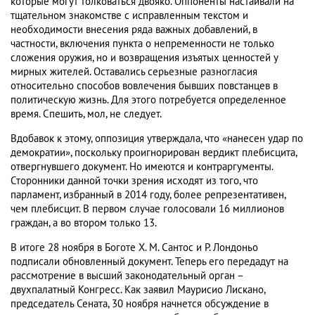
которые могут толковаться двояко. Оппоненты настаивали на
тщательном знакомстве с исправленным текстом и
необходимости внесения ряда важных добавлений, в
частности, включения пункта о непременности не только
сложения оружия, но и возвращения изъятых ценностей у
мирных жителей. Оставались серьезные разногласия
относительно способов вовлечения бывших повстанцев в
политическую жизнь. Для этого потребуется определенное
время. Спешить, мол, не следует.
Вдобавок к этому, оппозиция утверждала, что «нанесен удар по
демократии», поскольку проигнорирован вердикт плебисцита,
отвергнувшего документ. Но имеются и контраргументы.
Сторонники данной точки зрения исходят из того, что
парламент, избранный в 2014 году, более репрезентативен,
чем плебисцит. В первом случае голосовали 16 миллионов
граждан, а во втором только 13.
В итоге 28 ноября в Боготе Х. М. Сантос и Р. Лондоньо
подписали обновленный документ. Теперь его передадут на
рассмотрение в высший законодательный орган –
двухпалатный Конгресс. Как заявил Маурисио Лискано,
председатель Сената, 30 ноября начнется обсуждение в