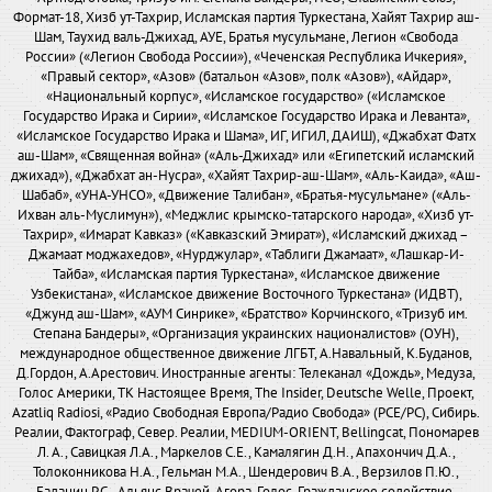
Формат-18, Хизб ут-Тахрир, Исламская партия Туркестана, Хайят Тахрир аш-
Шам, Таухид валь-Джихад, АУЕ, Братья мусульмане, Легион «Свобода
России» («Легион Свобода России»), «Чеченская Республика Ичкерия»,
«Правый сектор», «Азов» (батальон «Азов», полк «Азов»), «Айдар»,
«Национальный корпус», «Исламское государство» («Исламское
Государство Ирака и Сирии», «Исламское Государство Ирака и Леванта»,
«Исламское Государство Ирака и Шама», ИГ, ИГИЛ, ДАИШ), «Джабхат Фатх
аш-Шам», «Священная война» («Аль-Джихад» или «Египетский исламский
джихад»), «Джабхат ан-Нусра», «Хайят Тахрир-аш-Шам», «Аль-Каида», «Аш-
Шабаб», «УНА-УНСО», «Движение Талибан», «Братья-мусульмане» («Аль-
Ихван аль-Муслимун»), «Меджлис крымско-татарского народа», «Хизб ут-
Тахрир», «Имарат Кавказ» («Кавказский Эмират»), «Исламский джихад –
Джамаат моджахедов», «Нурджулар», «Таблиги Джамаат», «Лашкар-И-
Тайба», «Исламская партия Туркестана», «Исламское движение
Узбекистана», «Исламское движение Восточного Туркестана» (ИДВТ),
«Джунд аш-Шам», «АУМ Синрике», «Братство» Корчинского, «Тризуб им.
Степана Бандеры», «Организация украинских националистов» (ОУН),
международное общественное движение ЛГБТ, А.Навальный, К.Буданов,
Д.Гордон, А.Арестович. Иностранные агенты: Телеканал «Дождь», Медуза,
Голос Америки, ТК Настоящее Время, The Insider, Deutsche Welle, Проект,
Azatliq Radiosi, «Радио Свободная Европа/Радио Свобода» (PCE/PC), Сибирь.
Реалии, Фактограф, Север. Реалии, MEDIUM-ORIENT, Bellingcat, Пономарев
Л. А., Савицкая Л.А., Маркелов С.Е., Камалягин Д.Н., Апахончич Д.А.,
Толоконникова Н.А., Гельман М.А., Шендерович В.А., Верзилов П.Ю.,