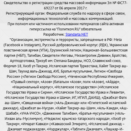
Свидетельство о регистрации средства массовой информации Эл № ФС77-
69227 от 06 апреля 2017 г.
Регистрирующий орган: Федеральная служба по надзору в сфере связи,
информационных технологий и массовых коммуникаций.
При полном или частичном использовании материалов сайта активная
гиперссылка на "Политком.RU" обязательна
Разработчик:
Standarta.NET
*Организации, экстремисты и террористы, запрещенные в РФ: Meta
(Facebook и Instagram), Русский добровольческий корпус (РДК), Украинская
повстанческая армия (УПА), Грузинский легион, Национал-Большевистская
партия (НБП), Талибан, Свидетели Иеговы, Мизантропик Дивижн, Братство,
Артподготовка, Тризуб им. Степана Бандеры, НСО, Славянский союз,
Формат-18, Хизб ут-Тахрир, Исламская партия Туркестана, Хайят Тахрир аш-
Шам, Таухид валь-Джихад, АУЕ, Братья мусульмане, Легион «Свобода
России» («Легион Свобода России»), «Чеченская Республика Ичкерия»,
«Правый сектор», «Азов» (батальон «Азов», полк «Азов»), «Айдар»,
«Национальный корпус», «Исламское государство» («Исламское
Государство Ирака и Сирии», «Исламское Государство Ирака и Леванта»,
«Исламское Государство Ирака и Шама», ИГ, ИГИЛ, ДАИШ), «Джабхат Фатх
аш-Шам», «Священная война» («Аль-Джихад» или «Египетский исламский
джихад»), «Джабхат ан-Нусра», «Хайят Тахрир-аш-Шам», «Аль-Каида», «Аш-
Шабаб», «УНА-УНСО», «Движение Талибан», «Братья-мусульмане» («Аль-
Ихван аль-Муслимун»), «Меджлис крымско-татарского народа», «Хизб ут-
Тахрир», «Имарат Кавказ» («Кавказский Эмират»), «Исламский джихад –
Джамаат моджахедов», «Нурджулар», «Таблиги Джамаат», «Лашкар-И-