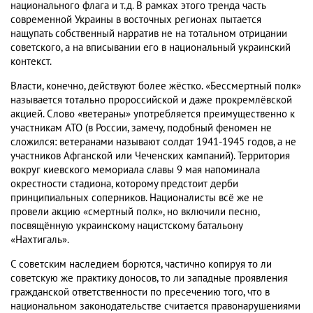
национального флага и т.д. В рамках этого тренда часть
современной Украины в восточных регионах пытается
нащупать собственный нарратив не на тотальном отрицании
советского, а на вписывании его в национальный украинский
контекст.
Власти, конечно, действуют более жёстко. «Бессмертный полк»
называется тотально пророссийской и даже прокремлёвской
акцией. Слово «ветераны» употребляется преимущественно к
участникам АТО (в России, замечу, подобный феномен не
сложился: ветеранами называют солдат 1941-1945 годов, а не
участников Афганской или Чеченских кампаний). Территория
вокруг киевского мемориала славы 9 мая напоминала
окрестности стадиона, которому предстоит дерби
принципиальных соперников. Националисты всё же не
провели акцию «смертный полк», но включили песню,
посвящённую украинскому нацистскому батальону
«Нахтигаль».
С советским наследием борются, частично копируя то ли
советскую же практику доносов, то ли западные проявления
гражданской ответственности по пресечению того, что в
национальном законодательстве считается правонарушениями