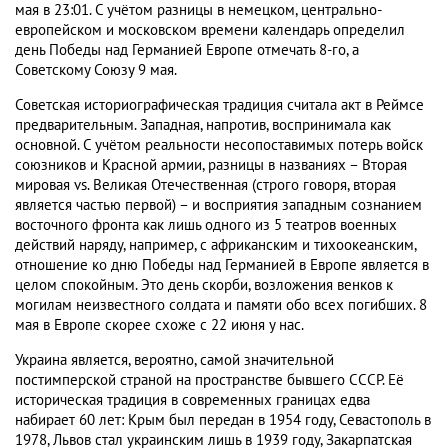
мая в 23:01. С учётом разницы в немецком, центрально-
европейском и московском времени календарь определил
день Победы над Германией Европе отмечать 8-го, а
Советскому Союзу 9 мая.
Советская историографическая традиция считала акт в Реймсе
предварительным. Западная, напротив, воспринимала как
основной. С учётом реальности несопоставимых потерь войск
союзников и Красной армии, разницы в названиях – Вторая
мировая vs. Великая Отечественная (строго говоря, вторая
является частью первой) – и восприятия западным сознанием
восточного фронта как лишь одного из 5 театров военных
действий наряду, например, с африканским и тихоокеанским,
отношение ко дню Победы над Германией в Европе является в
целом спокойным. Это день скорби, возложения венков к
могилам неизвестного солдата и памяти обо всех погибших. 8
мая в Европе скорее схоже с 22 июня у нас.
Украина является, вероятно, самой значительной
постимперской страной на пространстве бывшего СССР. Её
историческая традиция в современных границах едва
набирает 60 лет: Крым был передан в 1954 году, Севастополь в
1978, Львов стал украинским лишь в 1939 году, Закарпатская