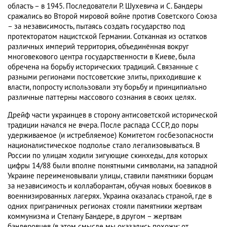
область – в 1945. Последователи Р. Шухевича и С. Бандеры
сражались во Второй мировой войне против Советского Союза
– за независимость, пытаясь создать государство под
протекторатом нацистской Германии. Сотканная из остатков
различных империй территория, объединённая вокруг
многовекового центра государственности в Киеве, была
обречена на борьбу исторических традиций. Связанные с
разными регионами постсоветские элиты, приходившие к
власти, попросту использовали эту борьбу и принципиально
различные паттерны массового сознания в своих целях.
Дрейф части украинцев в сторону антисоветской исторической
традиции начался не вчера. После распада СССР, до поры
удерживаемое (и истребляемое) Комитетом госбезопасности
националистическое подполье стало легализовываться. В
России по улицам ходили зигующие скинхеды, для которых
цифры 14/88 были вполне понятными символами, на западной
Украине переименовывали улицы, ставили памятники борцам
за независимость и коллаборантам, обучая новых боевиков в
военнизированных лагерях. Украина оказалась страной, где в
одних приграничных регионах стояли памятники жертвам
коммунизма и Степану Бандере, в другом – жертвам
бандеровцев (в этом смысле мы оказались похожи: от