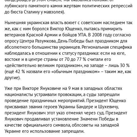
лубянского памятного камня жертвам политических репрессий
до бюста Сталину у мавзолея).
Нынешняя украинская власть воюет с советским наследием так
же, как с ним боролся Виктор Ющенко, пытаясь примирить
ветеранов Красной Армии и бойцов УПА. В 2008 году согласно
опросу Центра Разумкова, День Победы был праздником для
абсолютного большинства украинцев. Региональная специфика
наблюдалась в отношении к статусу праздника: если на юге,
востоке и в центре страны от 70 до 77 % считали его
«действительно великим праздником», на западе – лишь 30 %
(ещё 42 % назвали его «обычным праздником» – таким же, как
другие).
Уже при Викторе Януковиче на 9 мая в западных областях
националисты устраивали провокации, а суды запрещали
проведение праздничных мероприятий. Президент Ющенко
присваивал звания героев Украины Бандере и Шухевичу,
президент Янукович этот указ отменял через суд. Президент
Янукович продавливал установление Знамени Победы в
качестве официального символа, облсоветы на западной
Украине его использование запрещали.