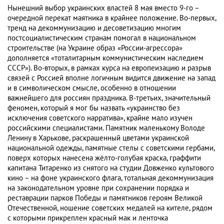
Нынешний выбор украинских властей 8 мая вместо 9-го –
очередной перекат маятника в крайнее положение. Во-первых,
тренд на декоммунизацию и десоветизацию многим
постсоциалистическим странам помогал в национальном
строительстве (на Украине образ «России-агрессора»
дополняется «тоталитарным коммунистическим наследием
СССР»). Во-вторых, в рамках курса на европеизацию и разрыв
связей с Россией вполне логичным видится движение на запад
и в символическом смысле, особенно в отношении
важнейшего для россиян праздника. В-третьих, значительный
феномен, который я мог бы назвать «украинство без
исключения советского нарратива», крайне мало изучен
российскими специалистами. Памятник маленькому Володе
Ленину в Харькове, раскрашенный цветами украинской
национальной одежды, памятные стелы с советскими гербами,
поверх которых нанесена жёлто-голубая краска, граффити
капитана Титаренко из снятого на студии Довженко культового
кино – на фоне украинского флага, тотальная декоммунизация
на законодательном уровне при сохранении порядка и
реставрации парков Победы и памятников героям Великой
Отечественной, ношение советских медалей на кителе, рядом
с которыми прикреплен красный мак и ленточка