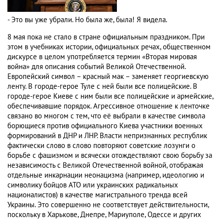
- Это вы уже убрали. Но была же, была! Я видела.
8 мая пока не стало в стране официальным праздником. При
этом в учебниках истории, официальных речах, общественном
дискурсе в целом употребляется термин «Вторая мировая
война» для описания событий Великой Отечественной.
Европейский символ – красный мак – заменяет георгиевскую
ленту. В городе-герое Туле с ней были все полицейские. В
городе-герое Киеве с ним были все полицейские и армейские,
обеспечивавшие порядок. Агрессивное отношение к ленточке
связано во многом с тем, что её выбрали в качестве символа
борющиеся против официального Киева участники военных
формирований в ДНР и ЛНР. Власти непризнанных республик
фактически слово в слово повторяют советские лозунги о
борьбе с фашизмом и всячески отождествляют свою борьбу за
независимость с Великой Отечественной войной, отображая
отдельные инкарнации неонацизма (например, идеологию и
символику бойцов АТО или украинских радикальных
националистов) в качестве магистрального тренда всей
Украины. Это совершенно не соответствует действительности,
поскольку в Харькове, Днепре, Мариуполе, Одессе и других