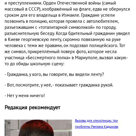
и преступлениями. Орден Отечественной войны (самый
массовый в СССР), изображённый на флаге, едва не обернулся
сроком для его владельца в Измаиле. Граждане успели
позвонить в полицию, которая провела с автолюбителем,
разъезжавшим с «тоталитарной символикой» по городу,
разъяснительную беседу. Когда бдительный гражданин увидел
в Киеве георгиевскую ленту, скромно повязанную на руке
человека с теми же правами, он подозвал полицейского. Тот
же символ, прикреплённый поверх фото, которое несла
участница «Бессмертного полка» в Мариуполе, вызвал какую-
то до обиды школьную сцену:
- Гражданка, у кого, вы говорите, вы видели ленту?
- Вот, посмотрите, у неё, - показывает гражданка рукой.
- Нет у меня ничего!
Редакция рекомендует
Вызовы для «пехотинца»: три
проблемы Рамзана Кадырова