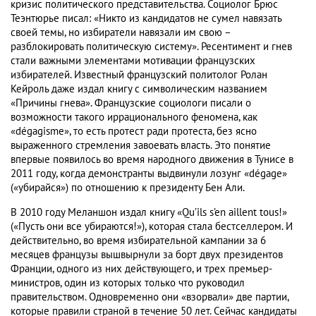
кризис политического представительства. Социолог Брюс
Теэнтюрье писал: «Никто из кандидатов не сумел навязать
своей темы, но избиратели навязали им свою –
разблокировать политическую систему». Ресентимент и гнев
стали важными элементами мотивации французских
избирателей. Известный французский политолог Ролан
Кейроль даже издал книгу с символическим названием
«Причины гнева». Французские социологи писали о
возможности такого иррационального феномена, как
«dégagisme», то есть протест ради протеста, без ясно
выраженного стремления завоевать власть. Это понятие
впервые появилось во время народного движения в Тунисе в
2011 году, когда демонстранты выдвинули лозунг «dégage»
(«убирайся») по отношению к президенту Бен Али.
В 2010 году Меланшон издал книгу «Qu’ils s’en aillent tous!»
(«Пусть они все убираются!»), которая стала бестселлером. И
действительно, во время избирательной кампании за 6
месяцев французы вышвырнули за борт двух президентов
Франции, одного из них действующего, и трех премьер-
министров, один из которых только что руководил
правительством. Одновременно они «взорвали» две партии,
которые правили страной в течение 50 лет. Сейчас кандидаты