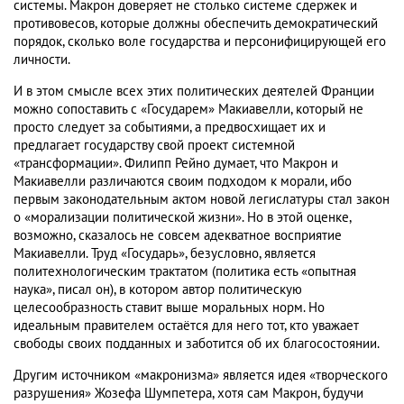
системы. Макрон доверяет не столько системе сдержек и
противовесов, которые должны обеспечить демократический
порядок, сколько воле государства и персонифицирующей его
личности.
И в этом смысле всех этих политических деятелей Франции
можно сопоставить с «Государем» Макиавелли, который не
просто следует за событиями, а предвосхищает их и
предлагает государству свой проект системной
«трансформации». Филипп Рейно думает, что Макрон и
Макиавелли различаются своим подходом к морали, ибо
первым законодательным актом новой легислатуры стал закон
о «морализации политической жизни». Но в этой оценке,
возможно, сказалось не совсем адекватное восприятие
Макиавелли. Труд «Государь», безусловно, является
политехнологическим трактатом (политика есть «опытная
наука», писал он), в котором автор политическую
целесообразность ставит выше моральных норм. Но
идеальным правителем остаётся для него тот, кто уважает
свободы своих подданных и заботится об их благосостоянии.
Другим источником «макронизма» является идея «творческого
разрушения» Жозефа Шумпетера, хотя сам Макрон, будучи