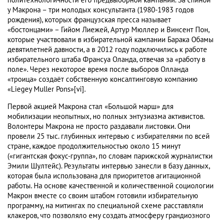
политехнологичности его предвыборной кампании. За спиной
у Макрона – три молодых консультанта (1980-1983 годов
рождения), которых французская пресса называет
«бостонцами» – Гийом Лиежей, Артур Мюллер и Винсент Пон,
которые участвовали в избирательной кампании Барака Обамы
девятилетней давности, а в 2012 году подключились к работе
избирательного штаба Франсуа Оланда, отвечая за «работу в
поле». Через некоторое время после выборов Олланда
«троица» создаёт собственную консалтинговую компанию
«Liegey Muller Pons»[vi].
Первой акцией Макрона стал «Большой марш» для
мобилизации неопытных, но полных энтузиазма активистов.
Волонтеры Макрона не просто раздавали листовки. Они
провели 25 тыс. глубинных интервью с избирателями по всей
стране, каждое продолжительностью около 15 минут
(«гигантская фокус-группа», по словам парижской журналистки
Эмили Шултейс). Результаты интервью занесли в базу данных,
которая была использована для приоритетов агитационной
работы. На основе качественной и количественной социологии
Макрон вместе со своим штабом готовили избирательную
программу, на митингах по специальной схеме расставляли
клакеров, что позволяло ему создать атмосферу грандиозного