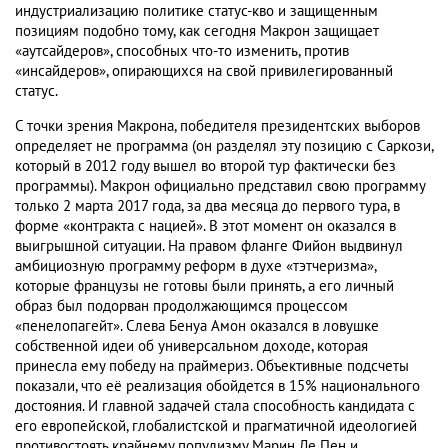
индустриализацию политике статус-кво и защищенным
позициям подобно тому, как сегодня Макрон защищает
«аутсайдеров», способных что-то изменить, против
«инсайдеров», опирающихся на свой привилегированный
статус.
С точки зрения Макрона, победителя президентских выборов
определяет не программа (он разделял эту позицию с Саркози,
который в 2012 году вышел во второй тур фактически без
программы). Макрон официально представил свою программу
только 2 марта 2017 года, за два месяца до первого тура, в
форме «контракта с нацией». В этот момент он оказался в
выигрышной ситуации. На правом фланге Фийон выдвинул
амбициозную программу реформ в духе «тэтчеризма»,
которые французы не готовы были принять, а его личный
образ был подорван продолжающимся процессом
«пенелопагейт». Слева Бенуа Амон оказался в ловушке
собственной идеи об универсальном доходе, которая
принесла ему победу на праймериз. Объективные подсчеты
показали, что её реализация обойдется в 15% национального
достояния. И главной задачей стала способность кандидата с
его европейской, глобалистской и прагматичной идеологией
противостоять крайнему популизму Марин Ле Пен и