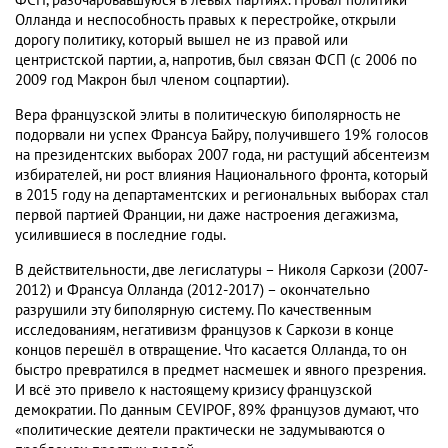
ФСП, разочаровавшуюся в левых партиях. Провал политики
Олланда и неспособность правых к перестройке, открыли
дорогу политику, который вышел не из правой или
центристской партии, а, напротив, был связан ФСП (с 2006 по
2009 год Макрон был членом соцпартии).
Вера французской элиты в политическую биполярность не
подорвали ни успех Франсуа Байру, получившего 19% голосов
на президентских выборах 2007 года, ни растущий абсентеизм
избирателей, ни рост влияния Национального фронта, который
в 2015 году на департаментских и региональных выборах стал
первой партией Франции, ни даже настроения дегажизма,
усилившиеся в последние годы.
В действительности, две легислатуры – Николя Саркози (2007-
2012) и Франсуа Олланда (2012-2017) – окончательно
разрушили эту биполярную систему. По качественным
исследованиям, негативизм французов к Саркози в конце
концов перешёл в отвращение. Что касается Олланда, то он
быстро превратился в предмет насмешек и явного презрения.
И всё это привело к настоящему кризису французской
демократии. По данным CEVIPOF, 89% французов думают, что
«политические деятели практически не задумываются о