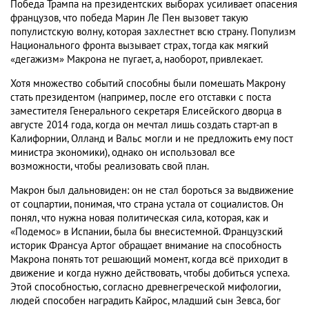
Победа Трампа на президентских выборах усиливает опасения
французов, что победа Марин Ле Пен вызовет такую
популистскую волну, которая захлестнет всю страну. Популизм
Национального фронта вызывает страх, тогда как мягкий
«дегажизм» Макрона не пугает, а, наоборот, привлекает.
Хотя множество событий способны были помешать Макрону
стать президентом (например, после его отставки с поста
заместителя Генерального секретаря Елисейского дворца в
августе 2014 года, когда он мечтал лишь создать старт-ап в
Калифорнии, Олланд и Вальс могли и не предложить ему пост
министра экономики), однако он использовал все
возможности, чтобы реализовать свой план.
Макрон был дальновиден: он не стал бороться за выдвижение
от соцпартии, понимая, что страна устала от социалистов. Он
понял, что нужна новая политическая сила, которая, как и
«Подемос» в Испании, была бы внесистемной. Французский
историк Франсуа Артог обращает внимание на способность
Макрона понять тот решающий момент, когда всё приходит в
движение и когда нужно действовать, чтобы добиться успеха.
Этой способностью, согласно древнегреческой мифологии,
людей способен наградить Кайрос, младший сын Зевса, бог