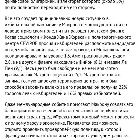
финансовой олигархией, и электорат которого (около 5%)
почти полностью переходит на его сторону.
Все это создает принципиально новую ситуацию в
избирательной кампании: у Макрона нет конкурентов ни на
левоцентристском поле, ни на правоцентристском фланге.
Когда социологи «Фонда Жана Жореса» и политологического
центра СЕVIPOF просили избирателей расположить кандидатов
по десятибалльной шкале левые-правые, то Меланшона они
позиционировали на уровне 1,5, Амон располагался рядом –
2,8, а на другом фланге находились Фийон (8,1) и мадам Ле
Пен (9,1). Весь центр был свободен и на нем вольготно
«развалился» Макрон с оценкой в 5,2. Макрон не только
занимал самую широкую территорию центра, но и был
способен заходить далеко за его пределы: он получил 22%
голосов левых избирателей и 16% правых избирателей.
Даже международные события помогают Макрону создать это
благоприятное «стечение обстоятельств»: после «Брексита»
возникает страх перед «Фрекситом», который может привести
к полному хаосу в экономике. Появляется возможность
открыто проводить проевропейскую политику, к которой
французы начинают относиться гораздо лучше, чем раньше.