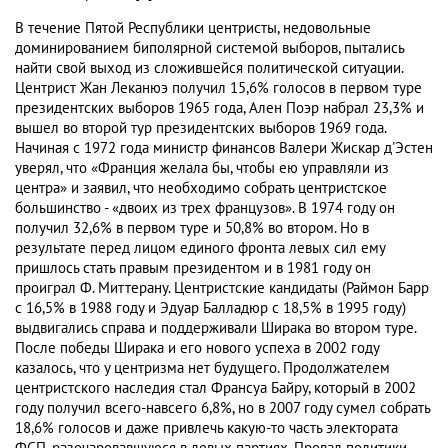
В течение Пятой Республики центристы, недовольные
доминированием биполярной системой выборов, пытались
найти свой выход из сложившейся политической ситуации.
Центрист Жан Леканюэ получил 15,6% голосов в первом туре
президентских выборов 1965 года, Ален Поэр набрал 23,3% и
вышел во второй тур президентских выборов 1969 года.
Начиная с 1972 года министр финансов Валери Жискар д'Эстен
уверял, что «Франция желала бы, чтобы ею управляли из
центра» и заявил, что необходимо собрать центристское
большинство - «двоих из трех французов». В 1974 году он
получил 32,6% в первом туре и 50,8% во втором. Но в
результате перед лицом единого фронта левых сил ему
пришлось стать правым президентом и в 1981 году он
проиграл Ф. Миттерану. Центристские кандидаты (Раймон Барр
с 16,5% в 1988 году и Эдуар Балладюр с 18,5% в 1995 году)
выдвигались справа и поддерживали Ширака во втором туре.
После победы Ширака и его нового успеха в 2002 году
казалось, что у центризма нет будущего. Продолжателем
центристского наследия стал Франсуа Байру, который в 2002
году получил всего-навсего 6,8%, но в 2007 году сумел собрать
18,6% голосов и даже привлечь какую-то часть электората