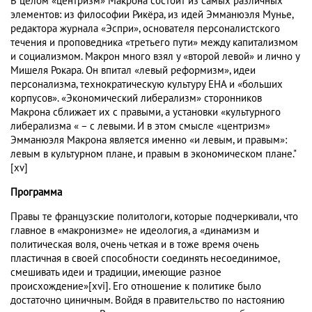
В целом «центризм» Макрона состоит из самых различных
элементов: из философии Рикёра, из идей Эмманюэля Мунье,
редактора журнала «Эспри», основателя персоналистского
течения и проповедника «третьего пути» между капитализмом
и социализмом. Макрон много взял у «второй левой» и лично у
Мишеля Рокара. Он впитал «левый реформизм», идеи
персонализма, технократическую культуру ЕНА и «больших
корпусов». «Экономический либерализм» сторонников
Макрона сближает их с правыми, а установки «культурного
либерализма « – с левыми. И в этом смысле «центризм»
Эмманюэля Макрона является именно «и левым, и правым»:
левым в культурном плане, и правым в экономическом плане."
[xv]
Программа
Правы те французские политологи, которые подчеркивали, что
главное в «макронизме» не идеология, а «динамизм и
политическая воля, очень четкая и в тоже время очень
пластичная в своей способности соединять несоединимое,
смешивать идеи и традиции, имеющие разное
происхождение»[xvi]. Его отношение к политике было
достаточно циничным. Войдя в правительство по настоянию