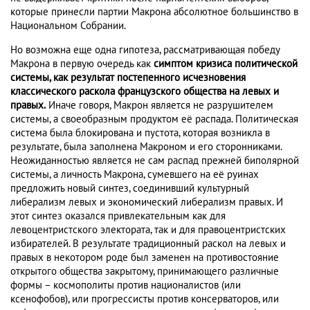
которые принесли партии Макрона абсолютное большинство в
Национальном Собрании.
Но возможна еще одна гипотеза, рассматривающая победу
Макрона в первую очередь как
симптом кризиса политической
системы, как результат постепенного исчезновения
классического раскола французского общества на левых и
правых.
Иначе говоря, Макрон является не разрушителем
системы, а своеобразным продуктом её распада. Политическая
система была блокирована и пустота, которая возникла в
результате, была заполнена Макроном и его сторонниками.
Неожиданностью является не сам распад прежней биполярной
системы, а личность Макрона, сумевшего на её руинах
предложить новый синтез, соединивший культурный
либерализм левых и экономический либерализм правых. И
этот синтез оказался привлекательным как для
левоцентристского электората, так и для правоцентристских
избирателей. В результате традиционный раскол на левых и
правых в некотором роде был заменен на противостояние
открытого общества закрытому, принимающего различные
формы – космополиты против националистов (или
ксенофобов), или прогрессисты против консерваторов, или