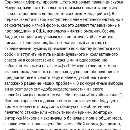
Социологи сформулировали шесть основных правил дискурса
Макрона, начиная с банального призыва повысить энергию
своих сторонников до более тонких рекомендаций[xx]. Во-
первых, внести в свои выступления элемент мессианства, но в
относительно мягкой форме, как это делают телевизионные
проповедники в США, используя «мягкие эмоции». Сесиль
Алдюи, специализирующаяся на политической семиотике,
писала: «Проповедник, благожелательный апостол, со
скрещенными руками, призывает свою паству подняться над
собой и вступить на путь индивидуального и коллективного
спасения в соответствии с неясными и одновременно
соблазнительными наказами»[xxi]. Макрон говорит, что он
«заново рожден» и что он познал «духовное обновление», и
предлагает всем «найти веру и надежду»: «В нас самих
заложено решение наших проблем». В конкурентные выборы
он вносит элемент «доброжелательности» и некого
спокойствия (вспомним лозунг Миттерана «Спокойная сила!").
Именно «прогресс» должен обеспечить «светлое будущее»,
ибо мы живем в эпоху, сопоставимую с «изобретением
печатного станка» или «открытием Америки». Во-вторых,
риторика Макрона максимально банальна, полна общих мест,
сладкоречива, подслащена больше любой нормы (например,
«цифровая экономика отличается тем, что она несет в себе и