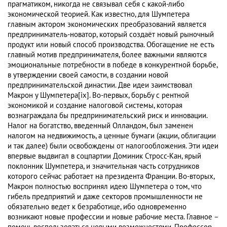
прагматиком, никогда не связывал себя с какой-либо
экономической теорией. Как известно, для Шумпетера
главным актором экономических преобразований является
предприниматель-новатор, который создаёт новый рыночный
продукт или новый способ производства. Обогащение не есть
главный мотив предпринимателя, более важными являются
эмоциональные потребности в победе в конкурентной борьбе,
в утверждении своей самости, в создании новой
предпринимательской династии. Две идеи заимствовал
Макрон у Шумпетера[ix]. Во-первых, борьбу с рентной
экономикой и создание налоговой системы, которая
вознаграждала бы предпринимательский риск и инновации.
Налог на богатство, введенный Олландом, был заменен
налогом на недвижимость, а ценные бумаги (акции, облигации
и так далее) были освобождены от налогообложения. Эти идеи
впервые выдвигал в соцпартии Доминик Стросс-Кан, ярый
поклонник Шумпетера, и значительная часть сотрудников
которого сейчас работает на президента Франции. Во-вторых,
Макрон полностью воспринял идею Шумпетера о том, что
гибель предприятий и даже секторов промышленности не
обязательно ведет к безработице, ибо одновременно
возникают новые профессии и новые рабочие места. Главное –