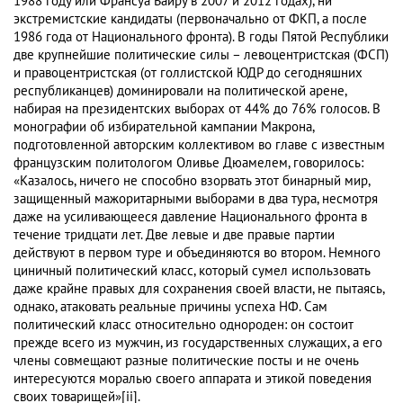
1988 году или Франсуа Байру в 2007 и 2012 годах), ни
экстремистские кандидаты (первоначально от ФКП, а после
1986 года от Национального фронта). В годы Пятой Республики
две крупнейшие политические силы – левоцентристская (ФСП)
и правоцентристская (от голлистской ЮДР до сегодняшних
республиканцев) доминировали на политической арене,
набирая на президентских выборах от 44% до 76% голосов. В
монографии об избирательной кампании Макрона,
подготовленной авторским коллективом во главе с известным
французским политологом Оливье Дюамелем, говорилось:
«Казалось, ничего не способно взорвать этот бинарный мир,
защищенный мажоритарными выборами в два тура, несмотря
даже на усиливающееся давление Национального фронта в
течение тридцати лет. Две левые и две правые партии
действуют в первом туре и объединяются во втором. Немного
циничный политический класс, который сумел использовать
даже крайне правых для сохранения своей власти, не пытаясь,
однако, атаковать реальные причины успеха НФ. Сам
политический класс относительно однороден: он состоит
прежде всего из мужчин, из государственных служащих, а его
члены совмещают разные политические посты и не очень
интересуются моралью своего аппарата и этикой поведения
своих товарищей»[ii].