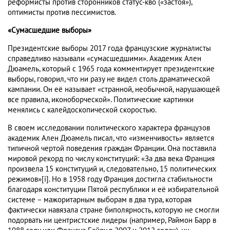
реформисты против сторонников статус-кво («застоя»),
оптимисты против пессимистов.
«Сумасшедшие выборы»
Президентские выборы 2017 года французские журналисты
справедливо называли «сумасшедшими». Академик Ален
Дюамель, который с 1965 года комментирует президентские
выборы, говорил, что ни разу не видел столь драматической
кампании. Он её называет «странной, необычной, нарушающей
все правила, иконоборческой». Политические картинки
менялись с калейдоскопической скоростью.
В своем исследовании политического характера французов
академик Ален Дюамель писал, что «изменчивость» является
типичной чертой поведения граждан Франции. Она поставила
мировой рекорд по числу конституций: «За два века Франция
произвела 15 конституций и, следовательно, 15 политических
режимов»[i]. Но в 1958 году Франция достигла стабильности
благодаря конституции Пятой республики и её избирательной
системе – мажоритарным выборам в два тура, которая
фактически навязала стране биполярность, которую не смогли
подорвать ни центристские лидеры (например, Раймон Барр в