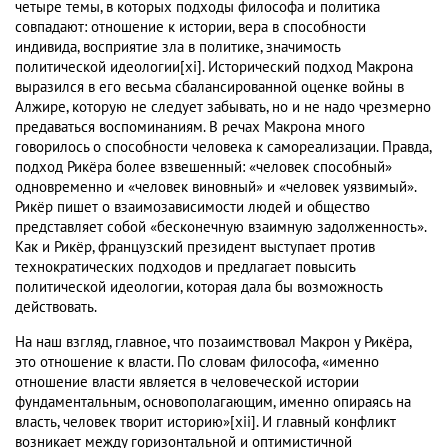
четыре темы, в которых подходы философа и политика
совпадают: отношение к истории, вера в способности
индивида, восприятие зла в политике, значимость
политической идеологии[xi]. Исторический подход Макрона
выразился в его весьма сбалансированной оценке войны в
Алжире, которую не следует забывать, но и не надо чрезмерно
предаваться воспоминаниям. В речах Макрона много
говорилось о способности человека к самореализации. Правда,
подход Рикёра более взвешенный: «человек способный»
одновременно и «человек виновный» и «человек уязвимый».
Рикёр пишет о взаимозависимости людей и общество
представляет собой «бесконечную взаимную задолженность».
Как и Рикёр, французский президент выступает против
технократических подходов и предлагает повысить
политической идеологии, которая дала бы возможность
действовать.
На наш взгляд, главное, что позаимствовал Макрон у Рикёра,
это отношение к власти. По словам философа, «именно
отношение власти является в человеческой истории
фундаментальным, основополагающим, именно опираясь на
власть, человек творит историю»[xii]. И главный конфликт
возникает между горизонтальной и оптимистичной