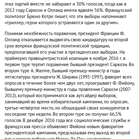
этих партий вместе не набирают и 30% голосов, тогда как в
2012 году Саркози и Олланд имели вдвоём 56%. Французский
политолог Брюно Котре пишет, что эти выборы напоминают
«триллер, герои которого устраняются один за другим».
Понимая неизбежность поражения, президент Франции Ф.
Олланд отказывается выдвигать свою кандидатуру на второй
срок вопреки французской политической традиции,
предполагавшей его участие в президентских выборах. На
праймериз правоцентристской коалиции в ноябре 2016 г. в
первом туре терпит поражение бывший президент Саркози. Во
втором туре А. Жюппе, бывший премьер-министр в годы
легислатуры президента Ж. Ширака (1995-1997), фаворит всех
опросов в течение более чем двух лет, проигрывает Ф. Фийону,
бывшему премьер-министру в годы правления Саркози (2007-
2012), который воспринимался как аутсайдер выборов,
занимавший во время избирательной кампании, по опросам,
третье-четвёртое место, но обошедший своих конкурентов в
последние три недели. Во втором туре он получил 66,5%
голосов. В декабре 2016 года все социологические службы и
французская пресса объявляют Фийона новым фаворитом
президентской кампании, предсказывая ему выход во второй