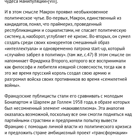
чудеса манипуляции»[viii].
И в этом смысле Макрон проявил необыкновенное
политическое чутье. Во-первых, Макрон, единственный из
кандидатов, понял, что праймериз, проведенный
республиканцами и социалистами, не спасает политическую
систему, а, наоборот, углубляет её кризис. Во-вторых, он сумел
создать среди своих конкурентов смешанный образ
«интеллектуала» и одновременно патрона start-up, который
«случайно забрел в политику». (там же, с.47) В этом смысле он
напоминает Фридриха Второго, которого все воспринимали
как философа и любителя изящной словесности, тогда как в
это же время прусский король создал свою армию и
разгромил войска своих противников во время «семилетней
войны».
Французские публицисты стали его сравнивать с молодым
Бонапартом и Шарлем де Голлем 1958 года, в образе которых
был несомненный элемент «макиавеллизма». Эта аналогия
оказалась возможной, поскольку все они смогли подняться над
партийными страстями и предприняли попытку вывести
Францию с помощью личной власти из политического кризиса
и предложить стране амбициозный проект «трансформации»