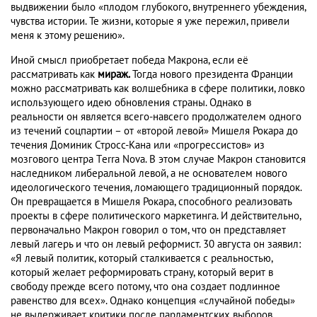
выдвижении было «плодом глубокого, внутреннего убеждения,
чувства истории. Те жизни, которые я уже пережил, привели
меня к этому решению».
Иной смысл приобретает победа Макрона, если её
рассматривать как
мираж.
Тогда
нового президента Франции
можно рассматривать как волшебника в сфере политики, ловко
использующего идею обновления страны. Однако в
реальности он является всего-навсего продолжателем одного
из течений соцпартии – от «второй левой» Мишеля Рокара до
течения Доминик Стросс-Кана или «прогрессистов» из
мозгового центра Тerra Nova. В этом случае Макрон становится
наследником либеральной левой, а не основателем нового
идеологического течения, ломающего традиционный порядок.
Он превращается в Мишеля Рокара, способного реализовать
проекты в сфере политического маркетинга. И действительно,
первоначально Макрон говорил о том, что он представляет
левый лагерь и что он левый реформист. 30 августа он заявил:
«Я левый политик, который сталкивается с реальностью,
который желает реформировать страну, который верит в
свободу прежде всего потому, что она создает подлинное
равенство для всех». Однако концепция «случайной победы»
не выдерживает критики после парламентских выборов,