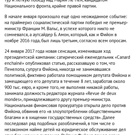
тур и легкую победу над Марин Ле Пен, кандидатом
Национального фронта, крайне правой партии.
В начале января произошло ещё одно неожиданное событие:
на праймериз социалистической партии победил не премьер-
министр Франции М. Вальс, в успехе которого никто не
сомневался, а аутсайдер Б. Амон, который, как и Фийон в
ноябре 2016 года, был лишь третьим, согласно всем опросам.
24 января 2017 года новая сенсация, изменившая ход
президентской кампании: сатирический еженедельник «Canard
enchainé» опубликовал статью, рассказавшую о том, что
Пенелопа, супруга Фийона, никогда не занимавшаяся
политикой, фиктивно работала помощником депутата Фийона и
замещающего его депутата в течение 8 лет, заработав около
900 тыс. евро, и кроме того, не выполняя никакой работы,
занимала должность редактора журнала «Revue de deux
mondes», принадлежавшего другу премьер-министра.
Национальная финансовая прокуратура открыла дело против
Фийона, обвинив его «в злоупотреблении общественными
благами и в хищении государственных средств». Далее
последовал ряд подобных разоблачений, в том числе о
незаконном найме детей на юридическое обслуживание дел