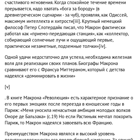
счастливого мгновения. Когда спокойное течение времени
прерывается, надо хватать «бога за бороду» (в
древнегреческом сценарии - за чуб), проявляя, как Одиссей,
максимум интеллекта и хитрости[iii]. Крупный немецкий
философ Петер Слотердайк писал, что Макрон фактически
работал как «приемо-передающая станция», как «коллектор,
собирающий солнечные лучи и ощущающий первые,
практически незаметные, подземные толчки»[iv].
Одной удачи недостаточно для успеха, необходима железная
воля для реализации своих планов. Биографы Макрона
сравнивают его с Франсуа Миттераном, который с детства
надеялся «доминировать в жизни»
[v]
. В книге Макрона «Революция» есть характерное признание о
его первых эмоциях после переезда в юношеские годы в
Париж: «Меня уносила ненасытная амбиция молодых волков
Оноре де Бальзака» (с.19) Но если Растиньяк мечтал покорить
Париж, то Макрон надеялся завоевать всю Францию.
Преимуществом Макрона являлся и высокий уровень