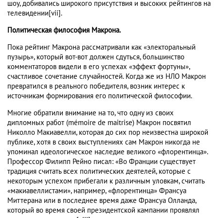
шоу, добивались широкого присутствия и высоких рейтингов на
телевидении[vii].
Политическая философия Макрона.
Пока рейтинг Макрона рассматривали как «электоральный
пузырь», который вот-вот должен сдуться, большинство
комментаторов видели в его успехах «эффект фортуны»,
счастливое сочетание случайностей. Когда же из НЛО Макрон
превратился в реального победителя, возник интерес к
источникам формирования его политической философии.
Многие обратили внимание на то, что одну из своих
дипломных работ (mémoire de maitrise) Макрон посвятил
Николло Макиавелли, которая до сих пор неизвестна широкой
публике, хотя в своих выступлениях сам Макрон никогда не
упоминал идеологическое наследие великого «флорентинца».
Профессор Филипп Рейно писал: «Во Франции существует
традиция считать всех политических деятелей, которые с
некоторым успехом прибегали к различным уловкам, считать
«макиавеллистами», например, «флорентинца» Франсуа
Миттерана или в последнее время даже Франсуа Олланда,
который во время своей президентской кампании проявлял