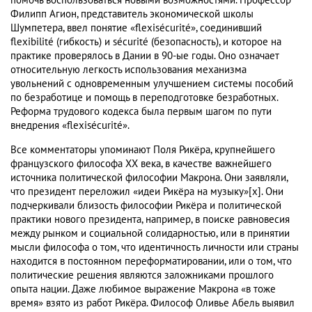
помочь воспользоваться новыми возможностями. Профессор
Филипп Агион, представитель экономической школы
Шумпетера, ввел понятие «flexisécurité», соединивший
flexibilité (гибкость) и sécurité (безопасность), и которое на
практике проверялось в Дании в 90-ые годы. Оно означает
относительную легкость использования механизма
увольнений с одновременным улучшением системы пособий
по безработице и помощь в переподготовке безработных.
Реформа трудового кодекса была первым шагом по пути
внедрения «flexisécurité».
Все комментаторы упоминают Поля Рикёра, крупнейшего
французского философа ХХ века, в качестве важнейшего
источника политической философии Макрона. Они заявляли,
что президент переложил «идеи Рикёра на музыку»[x]. Они
подчеркивали близость философии Рикёра и политической
практики нового президента, например, в поиске равновесия
между рынком и социальной солидарностью, или в принятии
мысли философа о том, что идентичность личности или страны
находится в постоянном переформатировании, или о том, что
политические решения являются заложниками прошлого
опыта нации. Даже любимое выражение Макрона «в тоже
время» взято из работ Рикёра. Философ Оливье Абель выявил