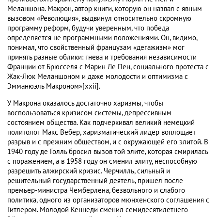
Меланшона. Макрон, автор книги, которую он назвал с явным
вызовом «Революция», выдвинул относительно скромную
программу реформ, будучи уверенным, что победа
определяется не программными положениями. Он, видимо,
понимал, что свойственный французам «дегажизм» мог
принять разные облики: гнева и требования независимости
Франции от Брюсселя с Марин Ле Пен, социального протеста с
Жак-Люк Меланшоном и даже молодости и оптимизма с
Эмманюэль Макроном»[xxii].
У Макрона оказалось достаточно харизмы, чтобы
воспользоваться кризисом системы, депрессивным
состоянием общества. Как подчеркивал великий немецкий
политолог Макс Вебер, харизматический лидер воплощает
разрыв и с прежним обществом, и с окружающей его элитой. В
1940 году де Голль бросил вызов той элите, которая смирилась
с поражением, а в 1958 году он сменил элиту, неспособную
разрешить алжирский кризис. Черчилль, сильный и
решительный государственный деятель, пришел после
премьер-министра Чемберлена, безвольного и слабого
политика, одного из организаторов мюнхенского соглашения с
Гитлером. Молодой Кеннеди сменил семидесятилетнего