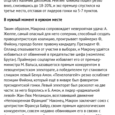
отца без наличия дипломов. Рейтинг Фийона пошел резко
вниз, снизившись до 18-20%, и экс-премьер спустился на
третье место, отставая от лидеров гонки на 5-7 пунктов.
В нужный момент в нужном месте
Таким образом, Макрона сопровождает невероятная удача: А.
Жюппе, самый опасный для него соперник, способный создать
правоцентристскую коалицию, проигрывает праймериз Ф,
Фийону, гораздо более правому кандидату. Президент Ф.
Олланд отказывается от участия в выборах, и Макрону удаётся
избавиться от обвинений в предательстве шефа («комплекс
Брута»). Праймериз соцпартии избавляет его от премьер-
министра М. Вальса, казавшегося прямым конкурентом в
левоцентристском электорате, а победителем тут становится
слишком левый Бенуа Амон. «Пенелопагейт» резко ослабляет
позиции Фийона, который ещё в январе был фаворитом
президентской гонки. Левый электорат был расколот на две
части: за него боролись и Б. Амон, и лидер «радикальной
левой» Жан-Люк Меланшон, возглавивший движение
«Непокоренная Франция!" Наконец, Макрон заключает союз с
центристом Франсуа Байру, своим прямым идеологическим
конкурентом, совсем недавно обвинявшим его в связях с