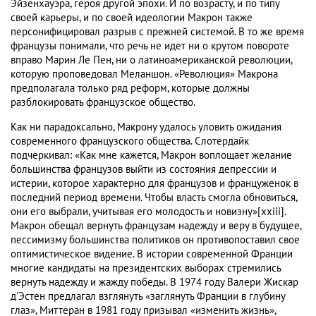
Эйзенхауэра, героя другой эпохи. И по возрасту, и по типу
своей карьеры, и по своей идеологии Макрон также
персонифицировал разрыв с прежней системой. В то же время
французы понимали, что речь не идет ни о крутом повороте
вправо Марин Ле Пен, ни о латиноамериканской революции,
которую проповедовал Меланшон. «Революция» Макрона
предполагала только ряд реформ, которые должны
разблокировать французское общество.
Как ни парадоксально, Макрону удалось уловить ожидания
современного французского общества. Слотердайк
подчеркивал: «Как мне кажется, Макрон воплощает желание
большинства французов выйти из состояния депрессии и
истерии, которое характерно для французов и француженок в
последний период времени. Чтобы власть смогла обновиться,
они его выбрали, учитывая его молодость и новизну»[xxiii].
Макрон обещал вернуть французам надежду и веру в будущее,
пессимизму большинства политиков он противопоставил свое
оптимистическое видение. В истории современной Франции
многие кандидаты на президентских выборах стремились
вернуть надежду и жажду победы. В 1974 году Валери Жискар
д'Эстен предлагал взглянуть «заглянуть Франции в глубину
глаз», Миттеран в 1981 году призывал «изменить жизнь»,