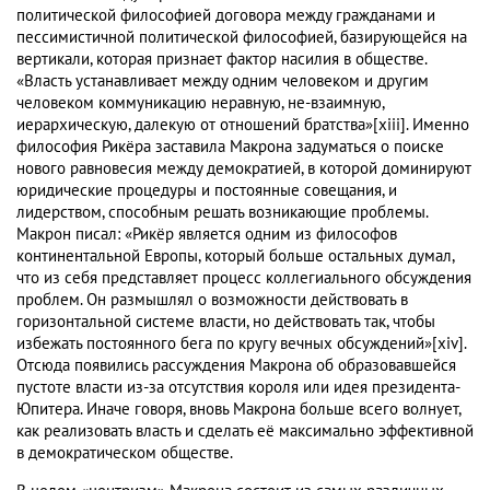
политической философией договора между гражданами и
пессимистичной политической философией, базирующейся на
вертикали, которая признает фактор насилия в обществе.
«Власть устанавливает между одним человеком и другим
человеком коммуникацию неравную, не-взаимную,
иерархическую, далекую от отношений братства»[xiii]. Именно
философия Рикёра заставила Макрона задуматься о поиске
нового равновесия между демократией, в которой доминируют
юридические процедуры и постоянные совещания, и
лидерством, способным решать возникающие проблемы.
Макрон писал: «Рикёр является одним из философов
континентальной Европы, который больше остальных думал,
что из себя представляет процесс коллегиального обсуждения
проблем. Он размышлял о возможности действовать в
горизонтальной системе власти, но действовать так, чтобы
избежать постоянного бега по кругу вечных обсуждений»[xiv].
Отсюда появились рассуждения Макрона об образовавшейся
пустоте власти из-за отсутствия короля или идея президента-
Юпитера. Иначе говоря, вновь Макрона больше всего волнует,
как реализовать власть и сделать её максимально эффективной
в демократическом обществе.