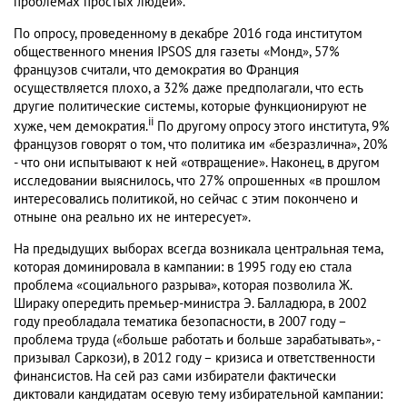
проблемах простых людей».
По опросу, проведенному в декабре 2016 года институтом
общественного мнения IPSOS для газеты «Монд», 57%
французов считали, что демократия во Франция
осуществляется плохо, а 32% даже предполагали, что есть
другие политические системы, которые функционируют не
ii
хуже, чем демократия.
По другому опросу этого института, 9%
французов говорят о том, что политика им «безразлична», 20%
- что они испытывают к ней «отвращение». Наконец, в другом
исследовании выяснилось, что 27% опрошенных «в прошлом
интересовались политикой, но сейчас с этим покончено и
отныне она реально их не интересует».
На предыдущих выборах всегда возникала центральная тема,
которая доминировала в кампании: в 1995 году ею стала
проблема «социального разрыва», которая позволила Ж.
Шираку опередить премьер-министра Э. Балладюра, в 2002
году преобладала тематика безопасности, в 2007 году –
проблема труда («больше работать и больше зарабатывать», -
призывал Саркози), в 2012 году – кризиса и ответственности
финансистов. На сей раз сами избиратели фактически
диктовали кандидатам осевую тему избирательной кампании: