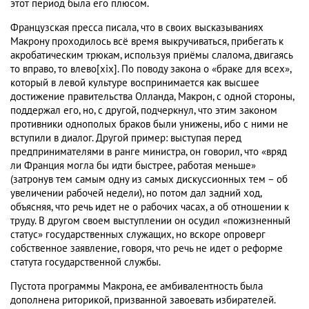
этот период была его плюсом.
Французская пресса писала, что в своих высказываниях
Макрону проходилось всё время выкручиваться, прибегать к
акробатическим трюкам, используя приёмы слалома, двигаясь
то вправо, то влево[xix]. По поводу закона о «браке для всех»,
который в левой культуре воспринимается как высшее
достижение правительства Олланда, Макрон, с одной стороны,
поддержал его, но, с другой, подчеркнул, что этим законом
противники однополых браков были унижены, ибо с ними не
вступили в диалог. Другой пример: выступая перед
предпринимателями в ранге министра, он говорил, что «вряд
ли Франция могла бы идти быстрее, работая меньше»
(затронув тем самым одну из самых дискуссионных тем – об
увеличении рабочей недели), но потом дал задний ход,
объясняя, что речь идет не о рабочих часах, а об отношении к
труду. В другом своем выступлении он осудил «пожизненный
статус» государственных служащих, но вскоре опроверг
собственное заявление, говоря, что речь не идет о реформе
статута государственной службы.
Пустота программы Макрона, ее амбивалентность была
дополнена риторикой, призванной завоевать избирателей.