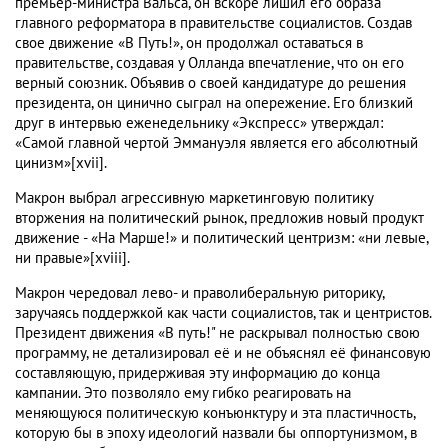
премьер-министра Вальса, он вскоре лишил его образа
главного реформатора в правительстве социалистов. Создав
свое движение «В Путь!», он продолжал оставаться в
правительстве, создавая у Олланда впечатление, что он его
верный союзник. Объявив о своей кандидатуре до решения
президента, он цинично сыграл на опережение. Его близкий
друг в интервью еженедельнику «Экспресс» утверждал:
«Самой главной чертой Эммануэля является его абсолютный
цинизм»[xvii].
Макрон выбрал агрессивную маркетинговую политику
вторжения на политический рынок, предложив новый продукт
движение - «На Марше!» и политический центризм: «ни левые,
ни правые»[xviii].
Макрон чередовал лево- и праволиберальную риторику,
заручаясь поддержкой как части социалистов, так и центристов.
Президент движения «В путь!" не раскрывал полностью свою
программу, не детализировал её и не объяснял её финансовую
составляющую, придерживая эту информацию до конца
кампании. Это позволяло ему гибко реагировать на
меняющуюся политическую конъюнктуру и эта пластичность,
которую бы в эпоху идеологий назвали бы оппортунизмом, в