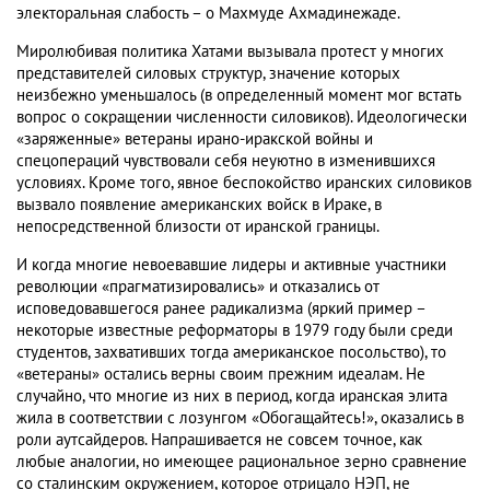
электоральная слабость – о Махмуде Ахмадинежаде.
Миролюбивая политика Хатами вызывала протест у многих
представителей силовых структур, значение которых
неизбежно уменьшалось (в определенный момент мог встать
вопрос о сокращении численности силовиков). Идеологически
«заряженные» ветераны ирано-иракской войны и
спецопераций чувствовали себя неуютно в изменившихся
условиях. Кроме того, явное беспокойство иранских силовиков
вызвало появление американских войск в Ираке, в
непосредственной близости от иранской границы.
И когда многие невоевавшие лидеры и активные участники
революции «прагматизировались» и отказались от
исповедовавшегося ранее радикализма (яркий пример –
некоторые известные реформаторы в 1979 году были среди
студентов, захвативших тогда американское посольство), то
«ветераны» остались верны своим прежним идеалам. Не
случайно, что многие из них в период, когда иранская элита
жила в соответствии с лозунгом «Обогащайтесь!», оказались в
роли аутсайдеров. Напрашивается не совсем точное, как
любые аналогии, но имеющее рациональное зерно сравнение
со сталинским окружением, которое отрицало НЭП, не