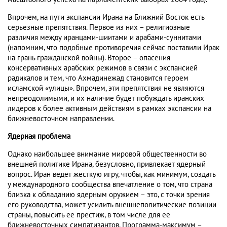
Впрочем, на пути экспансии Ирана на Ближний Восток есть
серьезные препятствия. Первое из них – религиозные
различия между иранцами-шиитами и арабами-суннитами
(напомним, что подобные противоречия сейчас поставили Ирак
на грань гражданской войны). Второе – опасения
консервативных арабских режимов в связи с экспансией
радикалов и тем, что Ахмадинежад становится героем
исламской «улицы». Впрочем, эти препятствия не являются
непреодолимыми, и их наличие будет побуждать иранских
лидеров к более активным действиям в рамках экспансии на
ближневосточном направлении.
Ядерная проблема
Однако наибольшее внимание мировой общественности во
внешней политике Ирана, безусловно, привлекает ядерный
вопрос. Иран ведет жесткую игру, чтобы, как минимум, создать
у международного сообщества впечатление о том, что страна
близка к обладанию ядерным оружием – это, с точки зрения
его руководства, может усилить внешнеполитические позиции
страны, повысить ее престиж, в том числе для ее
ближневосточных симпатизантов. Программа-максимум –