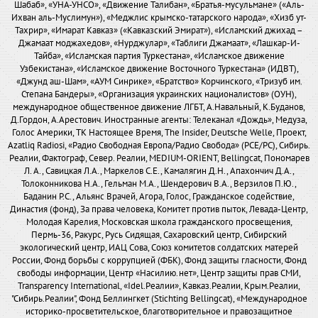
Шабаб», «УНА-УНСО», «Движение Талибан», «Братья-мусульмане» («Аль-
Ихван аль-Муслимун»), «Меджлис крымско-татарского народа», «Хизб ут-
Тахрир», «Имарат Кавказ» («Кавказский Эмират»), «Исламский джихад –
Джамаат моджахедов», «Нурджулар», «Таблиги Джамаат», «Лашкар-И-
Тайба», «Исламская партия Туркестана», «Исламское движение
Узбекистана», «Исламское движение Восточного Туркестана» (ИДВТ),
«Джунд аш-Шам», «АУМ Синрике», «Братство» Корчинского, «Тризуб им.
Степана Бандеры», «Организация украинских националистов» (ОУН),
международное общественное движение ЛГБТ, А.Навальный, К.Буданов,
Д.Гордон, А.Арестович. Иностранные агенты: Телеканал «Дождь», Медуза,
Голос Америки, ТК Настоящее Время, The Insider, Deutsche Welle, Проект,
Azatliq Radiosi, «Радио Свободная Европа/Радио Свобода» (PCE/PC), Сибирь.
Реалии, Фактограф, Север. Реалии, MEDIUM-ORIENT, Bellingcat, Пономарев
Л. А., Савицкая Л.А., Маркелов С.Е., Камалягин Д.Н., Апахончич Д.А.,
Толоконникова Н.А., Гельман М.А., Шендерович В.А., Верзилов П.Ю.,
Баданин Р.С., Альянс Врачей, Агора, Голос, Гражданское содействие,
Династия (фонд), За права человека, Комитет против пыток, Левада-Центр,
Молодая Карелия, Московская школа гражданского просвещения,
Пермь-36, Ракурс, Русь Сидящая, Сахаровский центр, Сибирский
экологический центр, ИАЦ Сова, Союз комитетов солдатских матерей
России, Фонд борьбы с коррупцией (ФБК), Фонд защиты гласности, Фонд
свободы информации, Центр «Насилию.нет», Центр защиты прав СМИ,
Transparency International, «Idel.Реалии», Кавказ.Реалии, Крым.Реалии,
"Сибирь.Реалии", Фонд Беллингкет (Stichting Bellingcat), «Международное
историко-просветительское, благотворительное и правозащитное