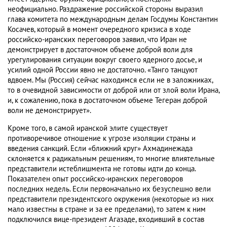
неофициально. Раздражение российской стороны выразил
глава комитета по международным делам Госдумы Константин
Косачев, который в момент очередного кризиса в ходе
российско-иранских переговоров заявил, что Иран не
демонстрирует в достаточном объеме доброй воли для
урегулирования ситуации вокруг своего ядерного досье, и
усилий одной России явно не достаточно. «Танго танцуют
вдвоем. Мы (Россия) сейчас находимся если не в заложниках,
то в очевидной зависимости от доброй или от злой воли Ирана,
и, к сожалению, пока в достаточном объеме Тегеран доброй
воли не демонстрирует».
Кроме того, в самой иранской элите существует
противоречивое отношение к угрозе изоляции страны и
введения санкций. Если «ближний круг» Ахмадинежада
склоняется к радикальным решениям, то многие влиятельные
представители истеблишмента не готовы идти до конца.
Показателен опыт российско-иранских переговоров
последних недель. Если первоначально их безуспешно вели
представители президентского окружения (некоторые из них
мало известны в стране и за ее пределами), то затем к ним
подключился вице-президент Агазаде, входивший в состав