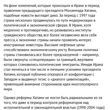
На фоне изменений, которые произошли в Иране в период
правления предыдущего президента Мохаммада Хатами,
подобные новости выглядят дико. За период с 1997 года
страна несколько продвинулась по пути модернизации в
политической и экономической сферах. В Иране, хотя
медленно и противоречиво, но развивались институты
гражданского общества, все более независимо вела себя
пресса, к экономике страны начали проявлять интерес
иностранные инвесторы. Высокие нефтяные цены
способствовали экономическому росту. Внешняя политика
страны становилась все более предсказуемой – например,
были свернуты «спецоперации» за границей, жертвами
которых становились политические эмигранты. Имидж Ирана
стал меняться в том числе и личными усилиями президента
Хатами, который публично отказался от конфронтации с
Западом и выдвинул тезис о «диалоге цивилизаций»,
привлекший внимание сторонников идеи многополярного
мира.
Однако реформы Хатами не могли быть радикальными из-за
того, что даже в период контроля реформаторов над
исполнительной и законодательной властью (1998-2004 годы)