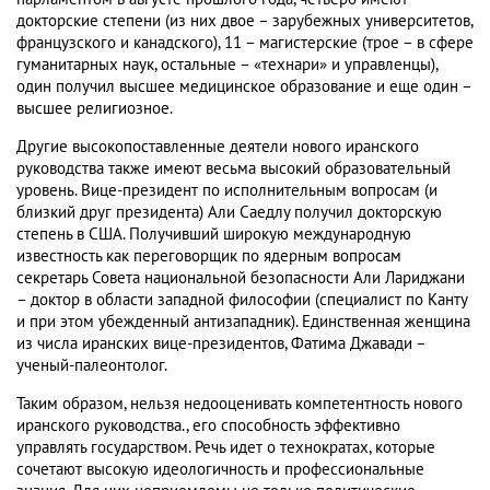
докторские степени (из них двое – зарубежных университетов,
французского и канадского), 11 – магистерские (трое – в сфере
гуманитарных наук, остальные – «технари» и управленцы),
один получил высшее медицинское образование и еще один –
высшее религиозное.
Другие высокопоставленные деятели нового иранского
руководства также имеют весьма высокий образовательный
уровень. Вице-президент по исполнительным вопросам (и
близкий друг президента) Али Саедлу получил докторскую
степень в США. Получивший широкую международную
известность как переговорщик по ядерным вопросам
секретарь Совета национальной безопасности Али Лариджани
– доктор в области западной философии (специалист по Канту
и при этом убежденный антизападник). Единственная женщина
из числа иранских вице-президентов, Фатима Джавади –
ученый-палеонтолог.
Таким образом, нельзя недооценивать компетентность нового
иранского руководства., его способность эффективно
управлять государством. Речь идет о технократах, которые
сочетают высокую идеологичность и профессиональные