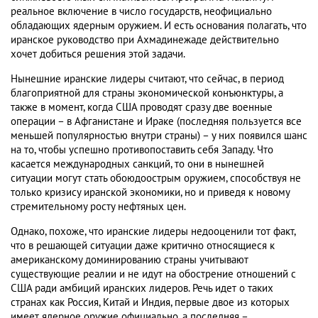
реальное включение в число государств, неофициально
обладающих ядерным оружием. И есть основания полагать, что
иранское руководство при Ахмадинежаде действительно
хочет добиться решения этой задачи.
Нынешние иранские лидеры считают, что сейчас, в период
благоприятной для страны экономической конъюнктуры, а
также в момент, когда США проводят сразу две военные
операции – в Афганистане и Ираке (последняя пользуется все
меньшей популярностью внутри страны) – у них появился шанс
на то, чтобы успешно противопоставить себя Западу. Что
касается международных санкций, то они в нынешней
ситуации могут стать обоюдоострым оружием, способствуя не
только кризису иранской экономики, но и приведя к новому
стремительному росту нефтяных цен.
Однако, похоже, что иранские лидеры недооценили тот факт,
что в решающей ситуации даже критично относящиеся к
американскому доминированию страны учитывают
существующие реалии и не идут на обострение отношений с
США ради амбиций иранских лидеров. Речь идет о таких
странах как Россия, Китай и Индия, первые двое из которых
имеет ядерное оружие официально, а последняя –