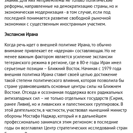
знания. Для них неприемлемы не только политические
реформы, направленные на демократизацию страны, но и
экономическая модернизация - в том случае, если под
последней понимается развитие свободной рыночной
экономики с существенным иностранным участием.
Экспансия Ирана
Когда речь идет о внешней политике Ирана, то обычно
внимание привлекает ее «ядерная» составляющая. Но не
менее важным фактором является усиление экспансии
тегеранского режима в регионе, где в 80-е годы Иран имел
серьезные позиции – Ближний Восток. Начиная с 1979 года
внешняя политика Ирана ставит своей целью достижение
такой степени политического влияния, которая позволила бы
стране уравновешивать основные центры силы на Ближнем
Востоке. Отсюда и осознанная поддержка всех радикальных
антизападных сил – не только отдельных государств (Сирия,
ранее Ливия), но и ливанских и палестинских группировок. В
этой деятельности, в частности, участвовал нынешний министр
обороны Мостафа Наджар, который и в дальнейшем
профессионально занимался этим регионом: в последние
годы он возглавлял Центр стратегических исследований стран