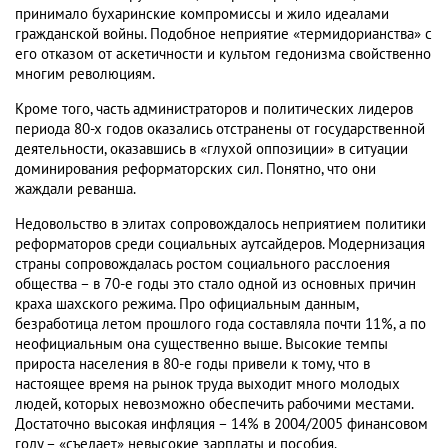
принимало бухаринские компромиссы и жило идеалами
гражданской войны. Подобное неприятие «термидорианства» с
его отказом от аскетичности и культом гедонизма свойственно
многим революциям.
Кроме того, часть администраторов и политических лидеров
периода 80-х годов оказались отстранены от государственной
деятельности, оказавшись в «глухой оппозиции» в ситуации
доминирования реформаторских сил. Понятно, что они
жаждали реванша.
Недовольство в элитах сопровождалось неприятием политики
реформаторов среди социальных аутсайдеров. Модернизация
страны сопровождалась ростом социального расслоения
общества – в 70-е годы это стало одной из основных причин
краха шахского режима. Про официальным данным,
безработица летом прошлого года составляла почти 11%, а по
неофициальным она существенно выше. Высокие темпы
прироста населения в 80-е годы привели к тому, что в
настоящее время на рынок труда выходит много молодых
людей, которых невозможно обеспечить рабочими местами.
Достаточно высокая инфляция – 14% в 2004/2005 финансовом
году – «съедает» невысокие зарплаты и пособия.