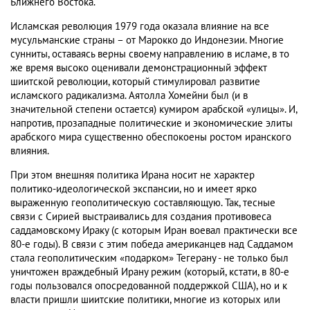
Ближнего Востока.
Исламская революция 1979 года оказала влияние на все
мусульманские страны – от Марокко до Индонезии. Многие
сунниты, оставаясь верны своему направлению в исламе, в то
же время высоко оценивали демонстрационный эффект
шиитской революции, который стимулировал развитие
исламского радикализма. Аятолла Хомейни был (и в
значительной степени остается) кумиром арабской «улицы». И,
напротив, прозападные политические и экономические элиты
арабского мира существенно обеспокоены ростом иранского
влияния.
При этом внешняя политика Ирана носит не характер
политико-идеологической экспансии, но и имеет ярко
выраженную геополитическую составляющую. Так, тесные
связи с Сирией выстраивались для создания противовеса
саддамовскому Ираку (с которым Иран воевал практически все
80-е годы). В связи с этим победа американцев над Саддамом
стала геополитическим «подарком» Тегерану - не только был
уничтожен враждебный Ирану режим (который, кстати, в 80-е
годы пользовался опосредованной поддержкой США), но и к
власти пришли шиитские политики, многие из которых или