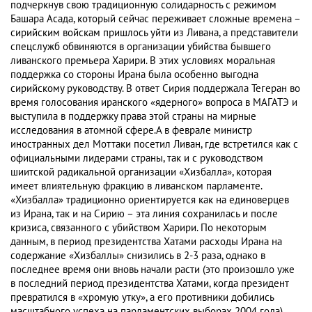
подчеркнув свою традиционную солидарность с режимом
Башара Асада, который сейчас переживает сложные времена –
сирийским войскам пришлось уйти из Ливана, а представители
спецслужб обвиняются в организации убийства бывшего
ливанского премьера Харири. В этих условиях моральная
поддержка со стороны Ирана была особенно выгодна
сирийскому руководству. В ответ Сирия поддержала Тегеран во
время голосования иранского «ядерного» вопроса в МАГАТЭ и
выступила в поддержку права этой страны на мирные
исследования в атомной сфере.А в феврале министр
иностранных дел Моттаки посетил Ливан, где встретился как с
официальными лидерами страны, так и с руководством
шиитской радикальной организации «Хизбалла», которая
имеет влиятельную фракцию в ливанском парламенте.
«Хизбалла» традиционно ориентируется как на единоверцев
из Ирана, так и на Сирию – эта линия сохранилась и после
кризиса, связанного с убийством Харири. По некоторым
данным, в период президентства Хатами расходы Ирана на
содержание «Хизбаллы» снизились в 2-3 раза, однако в
последнее время они вновь начали расти (это произошло уже
в последний период президентства Хатами, когда президент
превратился в «хромую утку», а его противники добились
масштабного успеха на парламентских выборах 2004 года).