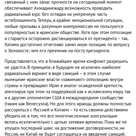
связанный с ним запас прочности на сегодняшний момент
обеспечивают Ахмадинежаду возможность проводить
радикальный курс без оглядки на умеренную часть
истеблишмента. Теперь, в крайне эмоциональной ситуации,
любые призывы к разумным компромиссам не пользуются
популярностью в иранском обществе. Хотя при этом оппозиция
и старается осторожно дистанцироваться от президента – так,
Хатами достаточно отчетливо занял иную позицию по вопросу
о Холокосте, чем его преемник на посту президента.
Представляется, что в ближайшее время конфликт разрешить
не удастся. В принципе, в будущем не исключен наиболее
радикальный вариант в виде санкций – в этом случае
нынешние иранские власти «зажимают» оппозицию внутри
страны и превращают Иран в аналог осажденной крепости,
апеллируя при этом за поддержкой как к исламскому миру, так
и к другим оппонентам США в международном сообществе
(таким как Венесуэла). Но для этого иранцы должны полностью
рассориться с Россией и Китаем – то есть своими действиями
убедить их в том, что все многочисленные консультации
велись исключительно с целью затяжки времени. Пока же не
упущен последний шанс на достижение договоренности, ни
Россия, ни Китай не будут соглашаться на введение санкций.