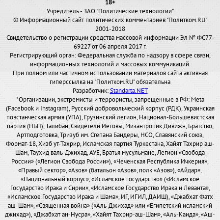
18+
Учредитель - ЗАО "Политические технологии"
© Информационный сайт политических комментариев "Политком.RU"
2001-2018
Свидетельство о регистрации средства массовой информации Эл № ФС77-
69227 от 06 апреля 2017 г.
Регистрирующий орган: Федеральная служба по надзору в сфере связи,
информационных технологий и массовых коммуникаций.
При полном или частичном использовании материалов сайта активная
гиперссылка на "Политком.RU" обязательна
Разработчик:
Standarta.NET
*Организации, экстремисты и террористы, запрещенные в РФ: Meta
(Facebook и Instagram), Русский добровольческий корпус (РДК), Украинская
повстанческая армия (УПА), Грузинский легион, Национал-Большевистская
партия (НБП), Талибан, Свидетели Иеговы, Мизантропик Дивижн, Братство,
Артподготовка, Тризуб им. Степана Бандеры, НСО, Славянский союз,
Формат-18, Хизб ут-Тахрир, Исламская партия Туркестана, Хайят Тахрир аш-
Шам, Таухид валь-Джихад, АУЕ, Братья мусульмане, Легион «Свобода
России» («Легион Свобода России»), «Чеченская Республика Ичкерия»,
«Правый сектор», «Азов» (батальон «Азов», полк «Азов»), «Айдар»,
«Национальный корпус», «Исламское государство» («Исламское
Государство Ирака и Сирии», «Исламское Государство Ирака и Леванта»,
«Исламское Государство Ирака и Шама», ИГ, ИГИЛ, ДАИШ), «Джабхат Фатх
аш-Шам», «Священная война» («Аль-Джихад» или «Египетский исламский
джихад»), «Джабхат ан-Нусра», «Хайят Тахрир-аш-Шам», «Аль-Каида», «Аш-