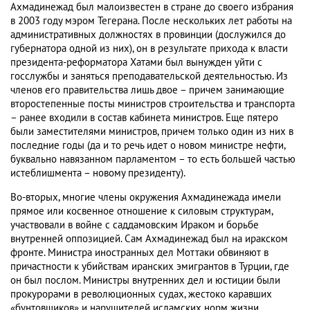
Ахмадинежад был малоизвестен в стране до своего избрания
в 2003 году мэром Тегерана. После нескольких лет работы на
административных должностях в провинции (дослужился до
губернатора одной из них), он в результате прихода к власти
президента-реформатора Хатами был вынужден уйти с
госслужбы и заняться преподавательской деятельностью. Из
членов его правительства лишь двое – причем занимающие
второстепенные посты министров строительства и транспорта
– ранее входили в состав кабинета министров. Еще пятеро
были заместителями министров, причем только один из них в
последние годы (да и то речь идет о новом министре нефти,
буквально навязанном парламентом – то есть большей частью
истеблишмента – новому президенту).
Во-вторых, многие члены окружения Ахмадинежада имели
прямое или косвенное отношение к силовым структурам,
участвовали в войне с саддамовским Ираком и борьбе
внутренней оппозицией. Сам Ахмадинежад был на иракском
фронте. Министра иностранных дел Моттаки обвиняют в
причастности к убийствам иранских эмигрантов в Турции, где
он был послом. Министры внутренних дел и юстиции были
прокурорами в революционных судах, жестоко каравших
«бунтовщиков» и нарушителей исламских норм жизни.