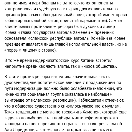
они не имели карт-бланша из-за того, что их оппоненты
контролировали судебную власть, ряд других влиятельных
органов (включая наблюдательный совет, который имеет право
заблокировать любой закон, принятый парламентом). Самым
влиятельным противником реформ был духовный лидер
Ирана и глава государства аятолла Хаменеи – преемник
основателя Исламской республики аятоллы Хомейни (в Иране
президент является лишь главой исполнительной власти, но не
«первым лицом» в стране).
В то же время модернизаторский курс Хатами встретил
неприятие среди как части элиты, так и «низов общества».
В элите против реформ выступила значительная часть
духовенства, чье политическое влияние с продвижением по
пути модернизации должно было ослабевать (напомним, что
именно эта социальная группа оказалась в наибольшем
выигрыше от исламской революции). Наблюдатели отмечают,
что в обществе существенно снизилось уважение к муллам.
Такая тенденция не могла не тревожить Хаменеи, который еще
задолго до выборов стал подбирать антиреформаторского
кандидата на пост президента страны – вначале речь шла об
Али Лариджани, а затем, после того, как выяснилась его