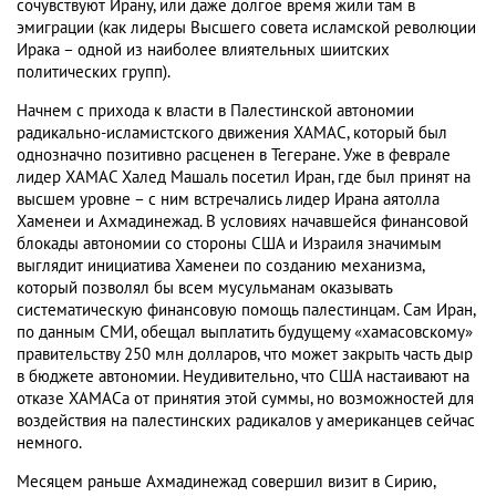
сочувствуют Ирану, или даже долгое время жили там в
эмиграции (как лидеры Высшего совета исламской революции
Ирака – одной из наиболее влиятельных шиитских
политических групп).
Начнем с прихода к власти в Палестинской автономии
радикально-исламистского движения ХАМАС, который был
однозначно позитивно расценен в Тегеране. Уже в феврале
лидер ХАМАС Халед Машаль посетил Иран, где был принят на
высшем уровне – с ним встречались лидер Ирана аятолла
Хаменеи и Ахмадинежад. В условиях начавшейся финансовой
блокады автономии со стороны США и Израиля значимым
выглядит инициатива Хаменеи по созданию механизма,
который позволял бы всем мусульманам оказывать
систематическую финансовую помощь палестинцам. Сам Иран,
по данным СМИ, обещал выплатить будущему «хамасовскому»
правительству 250 млн долларов, что может закрыть часть дыр
в бюджете автономии. Неудивительно, что США настаивают на
отказе ХАМАСа от принятия этой суммы, но возможностей для
воздействия на палестинских радикалов у американцев сейчас
немного.
Месяцем раньше Ахмадинежад совершил визит в Сирию,