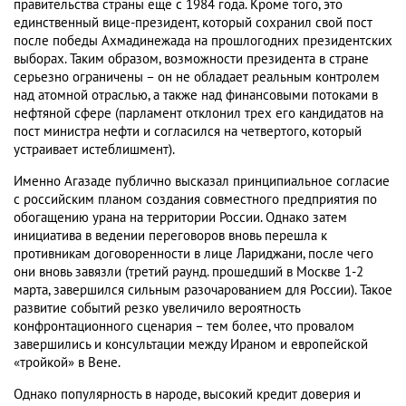
правительства страны еще с 1984 года. Кроме того, это
единственный вице-президент, который сохранил свой пост
после победы Ахмадинежада на прошлогодних президентских
выборах. Таким образом, возможности президента в стране
серьезно ограничены – он не обладает реальным контролем
над атомной отраслью, а также над финансовыми потоками в
нефтяной сфере (парламент отклонил трех его кандидатов на
пост министра нефти и согласился на четвертого, который
устраивает истеблишмент).
Именно Агазаде публично высказал принципиальное согласие
с российским планом создания совместного предприятия по
обогащению урана на территории России. Однако затем
инициатива в ведении переговоров вновь перешла к
противникам договоренности в лице Лариджани, после чего
они вновь завязли (третий раунд. прошедший в Москве 1-2
марта, завершился сильным разочарованием для России). Такое
развитие событий резко увеличило вероятность
конфронтационного сценария – тем более, что провалом
завершились и консультации между Ираном и европейской
«тройкой» в Вене.
Однако популярность в народе, высокий кредит доверия и