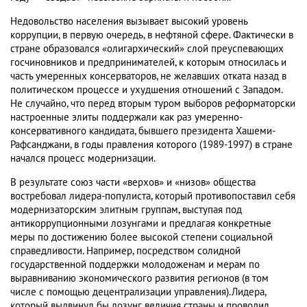
Недовольство населения вызывает высокий уровень
коррупции, в первую очередь, в нефтяной сфере. Фактически в
стране образовался «олигархический» слой преуспевающих
госчиновников и предпринимателей, к которым относилась и
часть умеренных консерваторов, не желавших отката назад в
политическом процессе и ухудшения отношений с Западом.
Не случайно, что перед вторым туром выборов реформаторски
настроенные элиты поддержали как раз умеренно-
консервативного кандидата, бывшего президента Хашеми-
Рафсанджани, в годы правления которого (1989-1997) в стране
начался процесс модернизации.
В результате союз части «верхов» и «низов» общества
востребовал лидера-популиста, который противопоставил себя
модернизаторским элитным группам, выступая под
антикоррупционными лозунгами и предлагая конкретные
меры по достижению более высокой степени социальной
справедливости. Например, посредством солидной
государственной поддержки молодоженам и мерам по
выравниванию экономического развития регионов (в том
числе с помощью децентрализации управления).Лидера,
который выдвинул бы лозунг величия страны и проводил