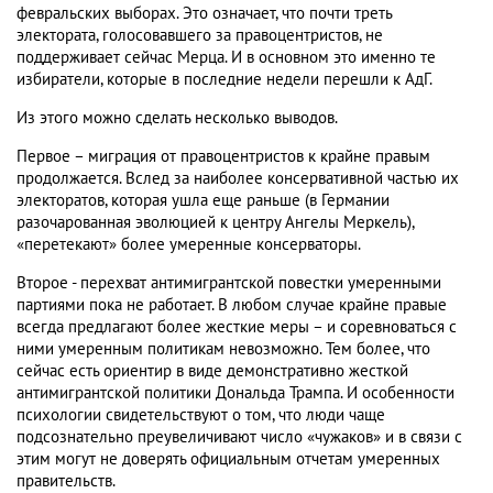
февральских выборах. Это означает, что почти треть
электората, голосовавшего за правоцентристов, не
поддерживает сейчас Мерца. И в основном это именно те
избиратели, которые в последние недели перешли к АдГ.
Из этого можно сделать несколько выводов.
Первое – миграция от правоцентристов к крайне правым
продолжается. Вслед за наиболее консервативной частью их
электоратов, которая ушла еще раньше (в Германии
разочарованная эволюцией к центру Ангелы Меркель),
«перетекают» более умеренные консерваторы.
Второе - перехват антимигрантской повестки умеренными
партиями пока не работает. В любом случае крайне правые
всегда предлагают более жесткие меры – и соревноваться с
ними умеренным политикам невозможно. Тем более, что
сейчас есть ориентир в виде демонстративно жесткой
антимигрантской политики Дональда Трампа. И особенности
психологии свидетельствуют о том, что люди чаще
подсознательно преувеличивают число «чужаков» и в связи с
этим могут не доверять официальным отчетам умеренных
правительств.