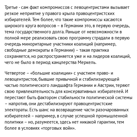
Третье - сам факт компромиссов с левоцентристами вызывает
резкое неприятие у правого крыла правоцентристских
избирателей. Тем более, что такие компромиссы касаются
широкого круга вопросов – в Германии это, в первую очередь,
тема государственного долга. Раньше от невозможности в
полной мере реализовать свою программу страдали в первую
очередь миноритарные участники коалиций (например,
свободные демократы в Германии) – такая практика
сохраняется, но распространяется уже и на лидеров коалиций,
чего не было в период канцлерства Меркель.
Четвертое – «большие коалиции» с участием право- и
левоцентристов, бывшие привычной и стабилизирующей
частью политического ландшафта Германии и Австрии, теряют
свою привлекательность для консервативных избирателей. И
перестают быть фактором стабильности политической системы
– напротив, они дестабилизируют правоцентристские
электораты. Есть шанс на возвращение части разочарованных
избирателей – например, в случае успешной промышленной
политики – но, разумеется, здесь нет никакой гарантии, тем
более в условиях «торговых войн».