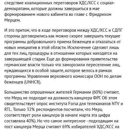
следствие коалиционных переговоров ХДС/ХСС с социал-
демократами, которые должны завершиться в мае
формированием нового кабинета во главе с Фридрихом
Мерцем.
И это притом, что в ходе переговоров между ХДС/ХСС и СДПГ
стороны договорились как можно скорее завершить текущие
программы добровольного приема беженцев и отказаться от
новых инициатив в этой области. Исключение сделают лишь
для тех лиц, процедуры в отношении которых находятся на
завершающей стадии. Еще до формирования правительства
германские власти только что заморозили переселение лиц,
нуждающихся в особой защите, которое велось в рамках
программы Управления верховного комиссара ООН по делам
беженцев (UNHCR).
Большинство опрошенных жителей Германии (60%) считают,
что Мерц не подходит на должность канцлера ФРГ. Об этом
свидетельствует опрос института Forsa для телеканалов NTV и
RTL. Только 32% респондентов посчитали, что Мерц
соответствует роли канцлера (в начале марта эта цифра
составляла 40%). Но что самое интересное - подходящим на
пост канцлера Мерца считают 69% избирателей ХДС/ХСС на