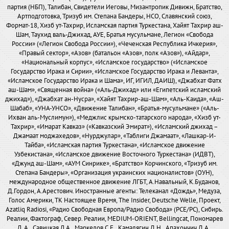
партия (НБП), Талибан, Свидетели Иеговы, Мизантропик Дивижн, Братство,
Артподготовка, Тризуб им. Степана Бандеры, НСО, Славянский союз,
Формат-18, Хизб ут-Тахрир, Исламская партия Туркестана, Хайят Тахрир аш-
Шам, Таухид валь-Джихад, АУЕ, Братья мусульмане, Легион «Свобода
России» («Легион Свобода России»), «Чеченская Республика Ичкерия»,
«Правый сектор», «Азов» (батальон «Азов», полк «Азов»), «Айдар»,
«Национальный корпус», «Исламское государство» («Исламское
Государство Ирака и Сирии», «Исламское Государство Ирака и Леванта»,
«Исламское Государство Ирака и Шама», ИГ, ИГИЛ, ДАИШ), «Джабхат Фатх
аш-Шам», «Священная война» («Аль-Джихад» или «Египетский исламский
джихад»), «Джабхат ан-Нусра», «Хайят Тахрир-аш-Шам», «Аль-Каида», «Аш-
Шабаб», «УНА-УНСО», «Движение Талибан», «Братья-мусульмане» («Аль-
Ихван аль-Муслимун»), «Меджлис крымско-татарского народа», «Хизб ут-
Тахрир», «Имарат Кавказ» («Кавказский Эмират»), «Исламский джихад –
Джамаат моджахедов», «Нурджулар», «Таблиги Джамаат», «Лашкар-И-
Тайба», «Исламская партия Туркестана», «Исламское движение
Узбекистана», «Исламское движение Восточного Туркестана» (ИДВТ),
«Джунд аш-Шам», «АУМ Синрике», «Братство» Корчинского, «Тризуб им.
Степана Бандеры», «Организация украинских националистов» (ОУН),
международное общественное движение ЛГБТ, А.Навальный, К.Буданов,
Д.Гордон, А.Арестович. Иностранные агенты: Телеканал «Дождь», Медуза,
Голос Америки, ТК Настоящее Время, The Insider, Deutsche Welle, Проект,
Azatliq Radiosi, «Радио Свободная Европа/Радио Свобода» (PCE/PC), Сибирь.
Реалии, Фактограф, Север. Реалии, MEDIUM-ORIENT, Bellingcat, Пономарев
Л. А., Савицкая Л.А., Маркелов С.Е., Камалягин Д.Н., Апахончич Д.А.,