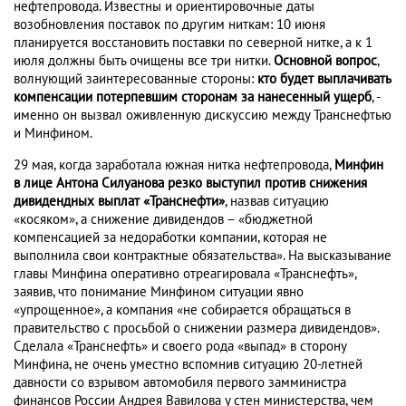
нефтепровода. Известны и ориентировочные даты
возобновления поставок по другим ниткам: 10 июня
планируется восстановить поставки по северной нитке, а к 1
июля должны быть очищены все три нитки.
Основной вопрос
,
волнующий заинтересованные стороны:
кто будет выплачивать
компенсации потерпевшим сторонам за нанесенный ущерб
, -
именно он вызвал оживленную дискуссию между Транснефтью
и Минфином.
29 мая, когда заработала южная нитка нефтепровода,
Минфин
в лице Антона Силуанова резко выступил против снижения
дивидендных выплат «Транснефти»
, назвав ситуацию
«косяком», а снижение дивидендов – «бюджетной
компенсацией за недоработки компании, которая не
выполнила свои контрактные обязательства». На высказывание
главы Минфина оперативно отреагировала «Транснефть»,
заявив, что понимание Минфином ситуации явно
«упрощенное», а компания «не собирается обращаться в
правительство с просьбой о снижении размера дивидендов».
Сделала «Транснефть» и своего рода «выпад» в сторону
Минфина, не очень уместно вспомнив ситуацию 20-летней
давности со взрывом автомобиля первого замминистра
финансов России Андрея Вавилова у стен министерства, чем