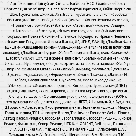
Артподготовка, Тризуб им. Степана Бандеры, НСО, Славянский союз,
Формат-18, Хизб ут-Тахрир, Исламская партия Туркестана, Хайят Тахрир аш-
Шам, Таухид валь-Джихад, АУЕ, Братья мусульмане, Легион «Свобода
России» («Легион Свобода России»), «Чеченская Республика Ичкерия»,
«Правый сектор», «Азов» (батальон «Азов», полк «Азов»), «Айдар»,
«Национальный корпус», «Исламское государство» («Исламское
Государство Ирака и Сирии», «Исламское Государство Ирака и Леванта»,
«Исламское Государство Ирака и Шама», ИГ, ИГИЛ, ДАИШ), «Джабхат Фатх
аш-Шам», «Священная война» («Аль-Джихад» или «Египетский исламский
джихад»), «Джабхат ан-Нусра», «Хайят Тахрир-аш-Шам», «Аль-Каида», «Аш-
Шабаб», «УНА-УНСО», «Движение Талибан», «Братья-мусульмане» («Аль-
Ихван аль-Муслимун»), «Меджлис крымско-татарского народа», «Хизб ут-
Тахрир», «Имарат Кавказ» («Кавказский Эмират»), «Исламский джихад –
Джамаат моджахедов», «Нурджулар», «Таблиги Джамаат», «Лашкар-И-
Тайба», «Исламская партия Туркестана», «Исламское движение
Узбекистана», «Исламское движение Восточного Туркестана» (ИДВТ),
«Джунд аш-Шам», «АУМ Синрике», «Братство» Корчинского, «Тризуб им.
Степана Бандеры», «Организация украинских националистов» (ОУН),
международное общественное движение ЛГБТ, А.Навальный, К.Буданов,
Д.Гордон, А.Арестович. Иностранные агенты: Телеканал «Дождь», Медуза,
Голос Америки, ТК Настоящее Время, The Insider, Deutsche Welle, Проект,
Azatliq Radiosi, «Радио Свободная Европа/Радио Свобода» (PCE/PC), Сибирь.
Реалии, Фактограф, Север. Реалии, MEDIUM-ORIENT, Bellingcat, Пономарев
Л. А., Савицкая Л.А., Маркелов С.Е., Камалягин Д.Н., Апахончич Д.А.,
Толоконникова Н.А., Гельман М.А., Шендерович В.А., Верзилов П.Ю.,