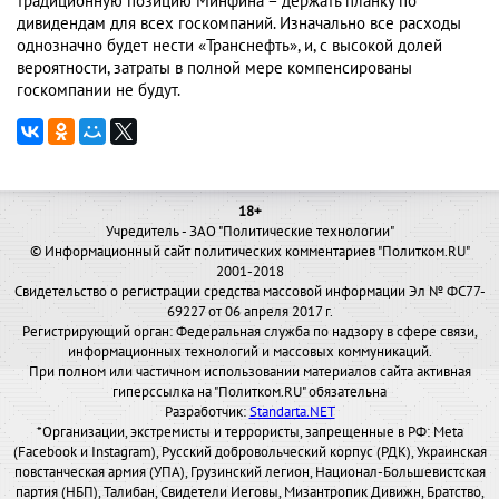
традиционную позицию Минфина – держать планку по
дивидендам для всех госкомпаний. Изначально все расходы
однозначно будет нести «Транснефть», и, с высокой долей
вероятности, затраты в полной мере компенсированы
госкомпании не будут.
18+
Учредитель - ЗАО "Политические технологии"
© Информационный сайт политических комментариев "Политком.RU"
2001-2018
Свидетельство о регистрации средства массовой информации Эл № ФС77-
69227 от 06 апреля 2017 г.
Регистрирующий орган: Федеральная служба по надзору в сфере связи,
информационных технологий и массовых коммуникаций.
При полном или частичном использовании материалов сайта активная
гиперссылка на "Политком.RU" обязательна
Разработчик:
Standarta.NET
*Организации, экстремисты и террористы, запрещенные в РФ: Meta
(Facebook и Instagram), Русский добровольческий корпус (РДК), Украинская
повстанческая армия (УПА), Грузинский легион, Национал-Большевистская
партия (НБП), Талибан, Свидетели Иеговы, Мизантропик Дивижн, Братство,