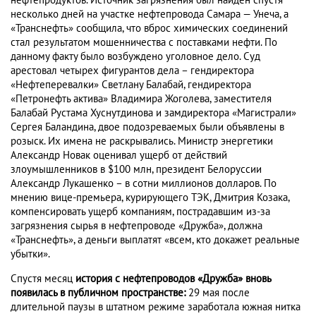
нефтепродуктов. Источник загрязнения был найден спустя
несколько дней на участке нефтепровода Самара — Унеча, а
«Транснефть» сообщила, что вброс химических соединений
стал результатом мошенничества с поставками нефти. По
данному факту было возбуждено уголовное дело. Суд
арестовал четырех фигурантов дела – гендиректора
«Нефтеперевалки» Светлану Балабай, гендиректора
«Петронефть актива» Владимира Жоголева, заместителя
Балабай Рустама Хуснутдинова и замдиректора «Магистрали»
Сергея Баландина, двое подозреваемых были объявлены в
розыск. Их имена не раскрывались. Министр энергетики
Александр Новак оценивал ущерб от действий
злоумышленников в $100 млн, президент Белоруссии
Александр Лукашенко – в сотни миллионов долларов. По
мнению вице-премьера, курирующего ТЭК, Дмитрия Козака,
компенсировать ущерб компаниям, пострадавшим из-за
загрязнения сырья в нефтепроводе «Дружба», должна
«Транснефть», а деньги выплатят «всем, кто докажет реальные
убытки».
Спустя месяц
история с нефтепроводов «Дружба» вновь
появилась в публичном пространстве:
29 мая после
длительной паузы в штатном режиме заработала южная нитка