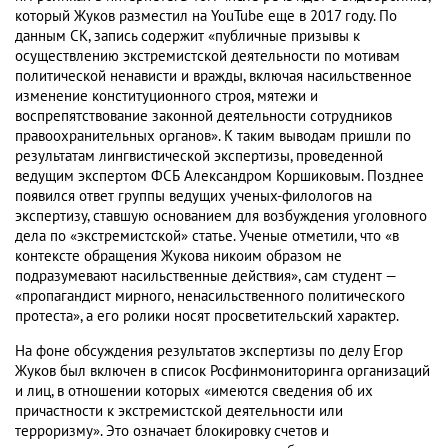
который Жуков разместил на YouTube еще в 2017 году. По
данным СК, запись содержит «публичные призывы к
осуществлению экстремистской деятельности по мотивам
политической ненависти и вражды, включая насильственное
изменение конституционного строя, мятежи и
воспрепятствование законной деятельности сотрудников
правоохранительных органов». К таким выводам пришли по
результатам лингвистической экспертизы, проведенной
ведущим экспертом ФСБ Александром Коршиковым. Позднее
появился ответ группы ведущих ученых-филологов на
экспертизу, ставшую основанием для возбуждения уголовного
дела по «экстремистской» статье. Ученые отметили, что «в
контексте обращения Жукова никоим образом не
подразумевают насильственные действия», сам студент —
«пропагандист мирного, ненасильственного политического
протеста», а его ролики носят просветительский характер.
На фоне обсуждения результатов экспертизы по делу Егор
Жуков был включен в список Росфинмониторинга организаций
и лиц, в отношении которых «имеются сведения об их
причастности к экстремистской деятельности или
терроризму». Это означает блокировку счетов и