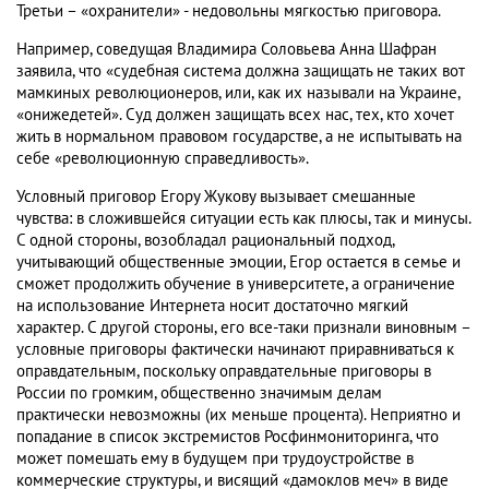
Третьи – «охранители» - недовольны мягкостью приговора.
Например, соведущая Владимира Соловьева Анна Шафран
заявила, что «судебная система должна защищать не таких вот
мамкиных революционеров, или, как их называли на Украине,
«онижедетей». Суд должен защищать всех нас, тех, кто хочет
жить в нормальном правовом государстве, а не испытывать на
себе «революционную справедливость».
Условный приговор Егору Жукову вызывает смешанные
чувства: в сложившейся ситуации есть как плюсы, так и минусы.
С одной стороны, возобладал рациональный подход,
учитывающий общественные эмоции, Егор остается в семье и
сможет продолжить обучение в университете, а ограничение
на использование Интернета носит достаточно мягкий
характер. С другой стороны, его все-таки признали виновным –
условные приговоры фактически начинают приравниваться к
оправдательным, поскольку оправдательные приговоры в
России по громким, общественно значимым делам
практически невозможны (их меньше процента). Неприятно и
попадание в список экстремистов Росфинмониторинга, что
может помешать ему в будущем при трудоустройстве в
коммерческие структуры, и висящий «дамоклов меч» в виде