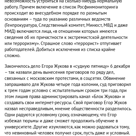
невозможность устроиться на сколько-нибудь нормальную
работу. Причем включение в список Росфинмониторинга
происходит во внесудебном порядке по размытым
основаниям – туда по указанию различных ведомств
(Генпрокуратура, Следственный комитет, Минюст, МВД и даже
МИД) включаются лица, «в отношении которых имеются
сведения об их причастности к экстремистской деятельности
или терроризму». Страшное слово «террорист» отпугивает
работодателей. Добиться исключения из списка крайне
сложно.
Закончилось дело Егора Жукова в «судную пятницу» 6 декабря
– так назвали день вынесения приговоров по ряду дел,
связанных с московским протестами, в соцсетях. Обвинение
запрашивало для Жукова четыре года колонии, суд приговорил
к трем годам условно с испытательным сроком три года, при
этом лишив права администрировать канал «Блок Жукова» и
создавать свои интернет-ресурсы. Свой приговор Егор Жуков
назвал несправедливым, мнение общественности разделилось.
Одни радуются условному сроку, означающему, что Егор
избежал тюрьмы и даже сможет продолжить обучение в
университете. Другие изумляются, как можно радоваться тому,
что невиновный человек получил срок, пусть даже и условный.