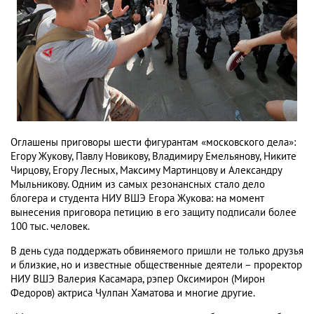
Оглашены приговоры шести фигурантам «московского дела»:
Егору Жукову, Павлу Новикову, Владимиру Емельянову, Никите
Чирцову, Егору Лесных, Максиму Мартинцову и Александру
Мыльникову. Одним из самых резонансных стало дело
блогера и студента НИУ ВШЭ Егора Жукова: на момент
вынесения приговора петицию в его защиту подписали более
100 тыс. человек.
В день суда поддержать обвиняемого пришли не только друзья
и близкие, но и известные общественные деятели – проректор
НИУ ВШЭ Валерия Касамара, рэпер Оксимирон (Мирон
Федоров) актриса Чулпан Хаматова и многие другие.