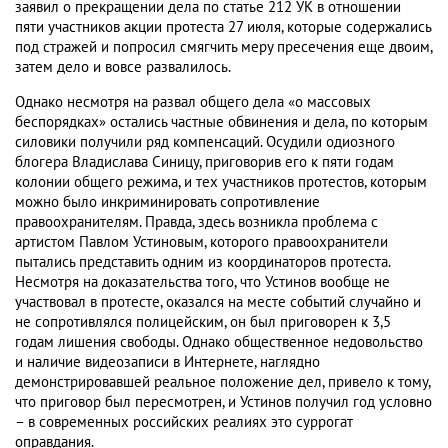
заявил о прекращении дела по статье 212 УК в отношении
пяти участников акции протеста 27 июля, которые содержались
под стражей и попросил смягчить меру пресечения еще двоим,
затем дело и вовсе развалилось.
Однако несмотря на развал общего дела «о массовых
беспорядках» остались частные обвинения и дела, по которым
силовики получили ряд компенсаций. Осудили одиозного
блогера Владислава Синицу, приговорив его к пяти годам
колонии общего режима, и тех участников протестов, которым
можно было инкриминировать сопротивление
правоохранителям. Правда, здесь возникла проблема с
артистом Павлом Устиновым, которого правоохранители
пытались представить одним из координаторов протеста.
Несмотря на доказательства того, что Устинов вообще не
участвовал в протесте, оказался на месте событий случайно и
не сопротивлялся полицейским, он был приговорен к 3,5
годам лишения свободы. Однако общественное недовольство
и наличие видеозаписи в Интернете, наглядно
демонстрировавшей реальное положение дел, привело к тому,
что приговор был пересмотрен, и Устинов получил год условно
– в современных российских реалиях это суррогат
оправдания.