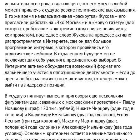
испытательного срока, означающего, что его могут в любой
момент привлечь к суду за резкие политические высказывания.
В то же время началась активная «раскрутка» Жукова – его
пригласили работать на «Эхо Москвы» и в «Новую газету» (для
которых пребывание в экстремистском списке не является
компроматом), последнее слово Жукова на процессе активно
распространяется в Интернете, сам он дал большое
программное интервью, в котором проявились его
политические амбиции. В отдаленном будущем он не
исключает для себя участия в президентских выборах. В
Интернете активно обсуждается возможный формат его
дальнейшего участия в оппозиционной деятельности – если до
ареста он был малоизвестным активистом, то теперь может
выйти на лидерские позиции.
В «судную пятницу» вынесли приговоры еще нескольким
фигурантам дел, связанных с московскими протестами – Павлу
Новикову (штраф 120 тыс. рублей), Никите Чирцову (один год в
колонии) и Владимиру Емельянову (два года условно), Егору
Лесных (три года колонии), Максиму Мартинцову (два с
половиной года колонии) и Александру Мыльникову (два года
условно). Основным критерием остается наличие тактильного
контакта с сотрудниками правоохранительных органов, его