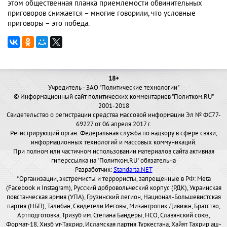
этом общественная планка приемлемости обвинительных
приговоров снижается – многие говорили, что условные
приговоры – это победа.
18+
Учредитель - ЗАО "Политические технологии"
© Информационный сайт политических комментариев "Политком.RU"
2001-2018
Свидетельство о регистрации средства массовой информации Эл № ФС77-
69227 от 06 апреля 2017 г.
Регистрирующий орган: Федеральная служба по надзору в сфере связи,
информационных технологий и массовых коммуникаций.
При полном или частичном использовании материалов сайта активная
гиперссылка на "Политком.RU" обязательна
Разработчик:
Standarta.NET
*Организации, экстремисты и террористы, запрещенные в РФ: Meta
(Facebook и Instagram), Русский добровольческий корпус (РДК), Украинская
повстанческая армия (УПА), Грузинский легион, Национал-Большевистская
партия (НБП), Талибан, Свидетели Иеговы, Мизантропик Дивижн, Братство,
Артподготовка, Тризуб им. Степана Бандеры, НСО, Славянский союз,
Формат-18, Хизб ут-Тахрир, Исламская партия Туркестана, Хайят Тахрир аш-