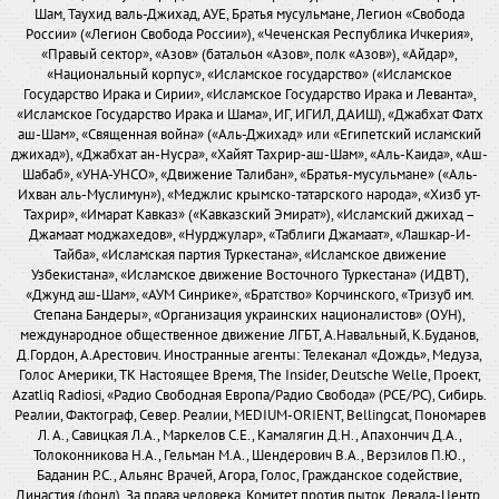
Шам, Таухид валь-Джихад, АУЕ, Братья мусульмане, Легион «Свобода
России» («Легион Свобода России»), «Чеченская Республика Ичкерия»,
«Правый сектор», «Азов» (батальон «Азов», полк «Азов»), «Айдар»,
«Национальный корпус», «Исламское государство» («Исламское
Государство Ирака и Сирии», «Исламское Государство Ирака и Леванта»,
«Исламское Государство Ирака и Шама», ИГ, ИГИЛ, ДАИШ), «Джабхат Фатх
аш-Шам», «Священная война» («Аль-Джихад» или «Египетский исламский
джихад»), «Джабхат ан-Нусра», «Хайят Тахрир-аш-Шам», «Аль-Каида», «Аш-
Шабаб», «УНА-УНСО», «Движение Талибан», «Братья-мусульмане» («Аль-
Ихван аль-Муслимун»), «Меджлис крымско-татарского народа», «Хизб ут-
Тахрир», «Имарат Кавказ» («Кавказский Эмират»), «Исламский джихад –
Джамаат моджахедов», «Нурджулар», «Таблиги Джамаат», «Лашкар-И-
Тайба», «Исламская партия Туркестана», «Исламское движение
Узбекистана», «Исламское движение Восточного Туркестана» (ИДВТ),
«Джунд аш-Шам», «АУМ Синрике», «Братство» Корчинского, «Тризуб им.
Степана Бандеры», «Организация украинских националистов» (ОУН),
международное общественное движение ЛГБТ, А.Навальный, К.Буданов,
Д.Гордон, А.Арестович. Иностранные агенты: Телеканал «Дождь», Медуза,
Голос Америки, ТК Настоящее Время, The Insider, Deutsche Welle, Проект,
Azatliq Radiosi, «Радио Свободная Европа/Радио Свобода» (PCE/PC), Сибирь.
Реалии, Фактограф, Север. Реалии, MEDIUM-ORIENT, Bellingcat, Пономарев
Л. А., Савицкая Л.А., Маркелов С.Е., Камалягин Д.Н., Апахончич Д.А.,
Толоконникова Н.А., Гельман М.А., Шендерович В.А., Верзилов П.Ю.,
Баданин Р.С., Альянс Врачей, Агора, Голос, Гражданское содействие,
Династия (фонд), За права человека, Комитет против пыток, Левада-Центр,