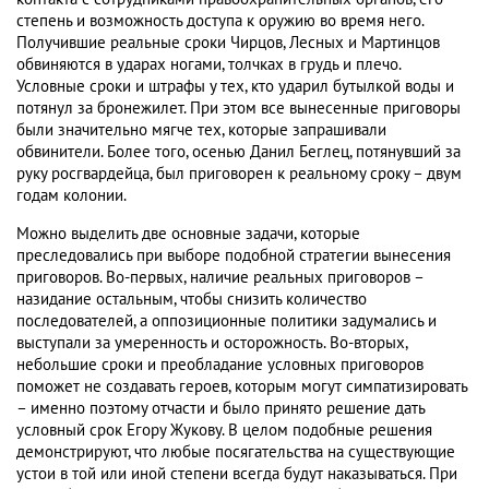
степень и возможность доступа к оружию во время него.
Получившие реальные сроки Чирцов, Лесных и Мартинцов
обвиняются в ударах ногами, толчках в грудь и плечо.
Условные сроки и штрафы у тех, кто ударил бутылкой воды и
потянул за бронежилет. При этом все вынесенные приговоры
были значительно мягче тех, которые запрашивали
обвинители. Более того, осенью Данил Беглец, потянувший за
руку росгвардейца, был приговорен к реальному сроку – двум
годам колонии.
Можно выделить две основные задачи, которые
преследовались при выборе подобной стратегии вынесения
приговоров. Во-первых, наличие реальных приговоров –
назидание остальным, чтобы снизить количество
последователей, а оппозиционные политики задумались и
выступали за умеренность и осторожность. Во-вторых,
небольшие сроки и преобладание условных приговоров
поможет не создавать героев, которым могут симпатизировать
– именно поэтому отчасти и было принято решение дать
условный срок Егору Жукову. В целом подобные решения
демонстрируют, что любые посягательства на существующие
устои в той или иной степени всегда будут наказываться. При