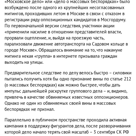
«Московское дело» или «дело о массовых беспорядках» было
возбуждено после одного из крупнейших несогласованных
митингов, проходивших летом в Москве в связи с отказом в
регистрации ряду оппозиционных кандидатов в Мосгордуму.
По первоначальной версии следствия, участники акции
«применили насилие в отношении представителей власти,
прорвали оцепление, и, выйдя на проезжую часть,
парализовали движение автотранспорта на Садовом кольце в
городе Москве». Обращалось внимание на то, что накануне
митинга некая «группа» в интернете призывала граждан
выходить на улицы.
Предварительное следствие по делу велось быстро – силовики
пытались получить хотя бы одно признание вины по статье 212
(о массовых беспорядках) как можно быстрее, чтобы дать
импульс дальнейшей раскрутке группового дела – и, видимо,
привлечь в качестве обвиняемых известных оппозиционеров.
Однако не один из обвиняемых своей вины в массовых
беспорядках не признал.
Параллельно в публичном пространстве проходила активная
кампания в поддержку фигурантов дела, после разворачивания
которой дело начало терять свой масштаб – 3 сентября СК РФ