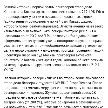
Важной историей первой волны приговоров стало дело
Константина Котова, «разморозившее» статью ст. 212.1 УК РФ о
неоднократном участии в несанкционированных акциях
(единственным осужденным по ней был Ильдар Дадин,
которого потом реабилитировали). Отчасти именно из-за этого
изначально был включен «конвейер»: быстрые решения о
наказании по ст. 20.2 КоАП РФ позволили бы в дальнейшим
оформлять протестующих уже за повторное нарушение правил
участия в митингах и при необходимости заводить уголовные
дела о неоднократных нарушениях порядка проведения акций.
5 сентября Тверской суд Москвы приговорил активиста
Константина Котова к четырем годам колонии общего режима
за неоднократные нарушения закона о митингах по ст. 212.1
УК РФ.
Главной историей, завершившейся во второй волне приговоров
стало дело блогера и студента НИУ ВШЭ Егора Жукова. После
предложения смягчить меру пресечения по делу «о массовых
беспорядках» и переводу Жукова под домашний арест, СК
предъявил ему новое обвинение — в публичных призывах к
экстремизму (ст. 280 УК), которые обнаружил в размещенных
им роликах в интернете. В том числе речь идет о видеоролике,