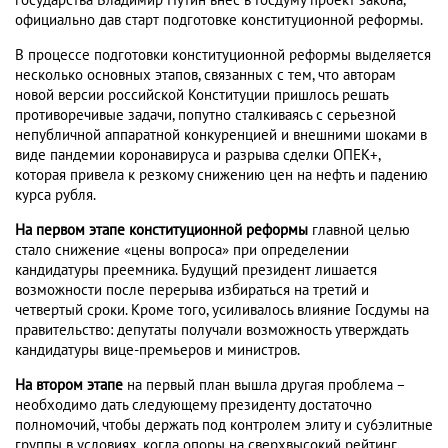
государства Владимир Путин внес в Госдуму проект закона,
официально дав старт подготовке конституционной реформы.
В процессе подготовки конституционной реформы выделяется
несколько основных этапов, связанных с тем, что авторам
новой версии российской Конституции пришлось решать
противоречивые задачи, попутно сталкиваясь с серьезной
непубличной аппаратной конкуренцией и внешними шоками в
виде пандемии коронавируса и разрыва сделки ОПЕК+,
которая привела к резкому снижению цен на нефть и падению
курса рубля.
На первом этапе конституционной реформы
главной целью
стало снижение «цены вопроса» при определении
кандидатуры преемника. Будущий президент лишается
возможности после перерыва избираться на третий и
четвертый сроки. Кроме того, усиливалось влияние Госдумы на
правительство: депутаты получали возможность утверждать
кандидатуры вице-премьеров и министров.
На втором этапе
на первый план вышла другая проблема –
необходимо дать следующему президенту достаточно
полномочий, чтобы держать под контролем элиту и су6элитные
группы в условиях, когда опоры на сверхвысокий рейтинг