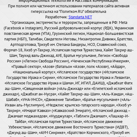
информационных технологий и массовых коммуникаций.
При полном или частичном использовании материалов сайта активная
гиперссылка на "Политком.RU" обязательна
Разработчик:
Standarta.NET
*Организации, экстремисты и террористы, запрещенные в РФ: Meta
(Facebook и Instagram), Русский добровольческий корпус (РДК), Украинская
повстанческая армия (УПА), Грузинский легион, Национал-Большевистская
партия (НБП), Талибан, Свидетели Иеговы, Мизантропик Дивижн, Братство,
Артподготовка, Тризуб им. Степана Бандеры, НСО, Славянский союз,
Формат-18, Хизб ут-Тахрир, Исламская партия Туркестана, Хайят Тахрир аш-
Шам, Таухид валь-Джихад, АУЕ, Братья мусульмане, Легион «Свобода
России» («Легион Свобода России»), «Чеченская Республика Ичкерия»,
«Правый сектор», «Азов» (батальон «Азов», полк «Азов»), «Айдар»,
«Национальный корпус», «Исламское государство» («Исламское
Государство Ирака и Сирии», «Исламское Государство Ирака и Леванта»,
«Исламское Государство Ирака и Шама», ИГ, ИГИЛ, ДАИШ), «Джабхат Фатх
аш-Шам», «Священная война» («Аль-Джихад» или «Египетский исламский
джихад»), «Джабхат ан-Нусра», «Хайят Тахрир-аш-Шам», «Аль-Каида», «Аш-
Шабаб», «УНА-УНСО», «Движение Талибан», «Братья-мусульмане» («Аль-
Ихван аль-Муслимун»), «Меджлис крымско-татарского народа», «Хизб ут-
Тахрир», «Имарат Кавказ» («Кавказский Эмират»), «Исламский джихад –
Джамаат моджахедов», «Нурджулар», «Таблиги Джамаат», «Лашкар-И-
Тайба», «Исламская партия Туркестана», «Исламское движение
Узбекистана», «Исламское движение Восточного Туркестана» (ИДВТ),
«Джунд аш-Шам», «АУМ Синрике», «Братство» Корчинского, «Тризуб им.