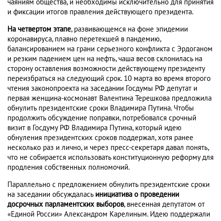
чаяниям общества, и необходимы исключительно для принятия
и фиксации итогов правления действующего президента.
На четвертом этапе
, развивающемся на фоне эпидемии
коронавируса, плавно перетекшей в пандемию,
балансированием на грани серьезного конфликта с Эрдоганом
и резким падением цен на нефть, чаша весов склонилась на
сторону оставления возможности действующему президенту
переизбраться на следующий срок. 10 марта во время второго
чтения законопроекта на заседании Госдумы РФ депутат и
первая женщина-космонавт Валентина Терешкова предложила
обнулить президентские сроки Владимира Путина. Чтобы
продолжить обсуждение поправки, потребовался срочный
визит в Госдуму РФ Владимира Путина, который идею
обнуления президентских сроков поддержал, хотя ранее
несколько раз и лично, и через пресс-секретаря давал понять,
что не собирается использовать конституционную реформу для
продления собственных полномочий.
Параллельно с предложением обнулить президентские сроки
на заседании обсуждалась
инициатива о проведении
досрочных парламентских выборов
, внесенная депутатом от
«Единой России» Александром Карелиным. Идею поддержали