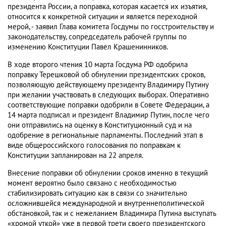
президента России, а поправка, которая касается их изъятия,
относится к конкретной ситуации и является переходной
мерой, - заявил Глава комитета Госдумы по госстроительству и
законодательству, сопредседатель рабочей группы по
изменению Конституции Павел Крашенинников.
В ходе второго чтения 10 марта Госдума РФ одобрила
поправку Терешковой об обнулении президентских сроков,
позволяющую действующему президенту Владимиру Путину
при желании участвовать в следующих выборах. Оперативно
соответствующие поправки одобрили в Совете Федерации, а
14 марта подписал и президент Владимир Путин, после чего
они отправились на оценку в Конституционный суд и на
одобрение в региональные парламенты. Последний этап в
виде общероссийского голосования по поправкам к
Конституции запланирован на 22 апреля.
Внесение поправки об обнулении сроков именно в текущий
момент вероятно было связано с необходимостью
стабилизировать ситуацию как в связи со значительно
осложнившейся международной и внутреннеполитической
обстановкой, так и с нежеланием Владимира Путина выступать
«хромой уткой» уже в первой трети своего президентского