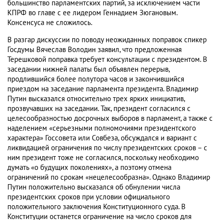
большинство парламентских партий, за исключением части
КПРФ во главе с ее лидером Геннадием Зюгановым.
Консенсуса не сложилось.
В разгар дискуссии по поводу неожиданных поправок спикер
Госдумы Вячеслав Володин заявил, что предложенная
Терешковой поправка требует консультации с президентом. В
заседании нижней палаты был объявлен перерыв,
продлившийся более полутора часов и закончившийся
приездом на заседание парламента президента. Владимир
Путин высказался относительно трех ярких инициатив,
прозвучавших на заседании. Так, президент согласился с
целесообразностью досрочных выборов в парламент, а также с
наделением «серьезными полномочиями президентского
характера» Госсовета или Совбеза, обсуждался и вариант с
ликвидацией ограничения по числу президентских сроков – с
ним президент тоже не согласился, поскольку необходимо
думать «о будущих поколениях», а поэтому отмена
ограничений по срокам «нецелесообразна». Однако Владимир
Путин положительно высказался об обнулении числа
президентских сроков при условии официального
положительного заключения Конституционного суда. В
Конституции останется ограничение на число сроков для