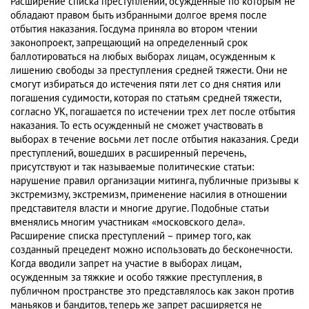
Расширение списка преступлений, осужденные по которым не
обладают правом быть избранными долгое время после
отбытия наказания. Госдума приняла во втором чтении
законопроект, запрещающий на определенный срок
баллотироваться на любых выборах лицам, осужденным к
лишению свободы за преступления средней тяжести. Они не
смогут избираться до истечения пяти лет со дня снятия или
погашения судимости, которая по статьям средней тяжести,
согласно УК, погашается по истечении трех лет после отбытия
наказания. То есть осужденный не сможет участвовать в
выборах в течение восьми лет после отбытия наказания. Среди
преступлений, вошедших в расширенный перечень,
присутствуют и так называемые политические статьи:
нарушение правил организации митинга, публичные призывы к
экстремизму, экстремизм, применение насилия в отношении
представителя власти и многие другие. Подобные статьи
вменялись многим участникам «московского дела».
Расширение списка преступлений – пример того, как
созданный прецедент можно использовать до бесконечности.
Когда вводили запрет на участие в выборах лицам,
осужденным за тяжкие и особо тяжкие преступления, в
публичном пространстве это представлялось как закон против
маньяков и бандитов, теперь же запрет расширяется не