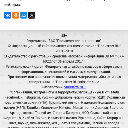
выборах.
18+
Учредитель - ЗАО "Политические технологии"
© Информационный сайт политических комментариев "Политком.RU"
2001-2018
Свидетельство о регистрации средства массовой информации Эл № ФС77-
69227 от 06 апреля 2017 г.
Регистрирующий орган: Федеральная служба по надзору в сфере связи,
информационных технологий и массовых коммуникаций.
При полном или частичном использовании материалов сайта активная
гиперссылка на "Политком.RU" обязательна
Разработчик:
Standarta.NET
*Организации, экстремисты и террористы, запрещенные в РФ: Meta
(Facebook и Instagram), Русский добровольческий корпус (РДК), Украинская
повстанческая армия (УПА), Грузинский легион, Национал-Большевистская
партия (НБП), Талибан, Свидетели Иеговы, Мизантропик Дивижн, Братство,
Артподготовка, Тризуб им. Степана Бандеры, НСО, Славянский союз,
Формат-18, Хизб ут-Тахрир, Исламская партия Туркестана, Хайят Тахрир аш-
Шам, Таухид валь-Джихад, АУЕ, Братья мусульмане, Легион «Свобода