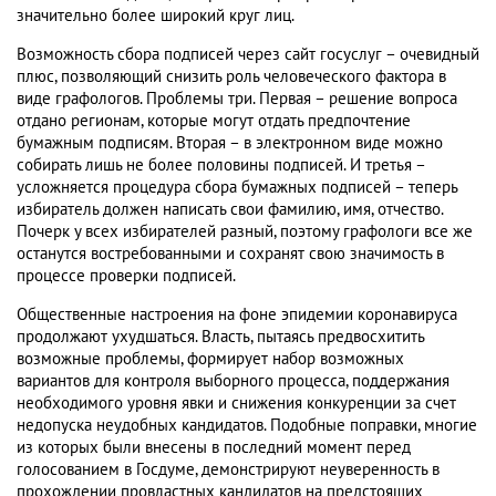
значительно более широкий круг лиц.
Возможность сбора подписей через сайт госуслуг – очевидный
плюс, позволяющий снизить роль человеческого фактора в
виде графологов. Проблемы три. Первая – решение вопроса
отдано регионам, которые могут отдать предпочтение
бумажным подписям. Вторая – в электронном виде можно
собирать лишь не более половины подписей. И третья –
усложняется процедура сбора бумажных подписей – теперь
избиратель должен написать свои фамилию, имя, отчество.
Почерк у всех избирателей разный, поэтому графологи все же
останутся востребованными и сохранят свою значимость в
процессе проверки подписей.
Общественные настроения на фоне эпидемии коронавируса
продолжают ухудшаться. Власть, пытаясь предвосхитить
возможные проблемы, формирует набор возможных
вариантов для контроля выборного процесса, поддержания
необходимого уровня явки и снижения конкуренции за счет
недопуска неудобных кандидатов. Подобные поправки, многие
из которых были внесены в последний момент перед
голосованием в Госдуме, демонстрируют неуверенность в
прохождении провластных кандидатов на предстоящих