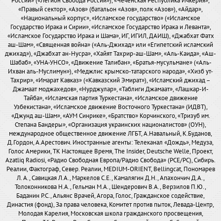
России» («Легион Свобода России»), «Чеченская Республика Ичкерия»,
«Правый сектор», «Азов» (батальон «Азов», полк «Азов»), «Айдар»,
«Национальный корпус», «Исламское государство» («Исламское
Государство Ирака и Сирии», «Исламское Государство Ирака и Леванта»,
«Исламское Государство Ирака и Шама», ИГ, ИГИЛ, ДАИШ), «Джабхат Фатх
аш-Шам», «Священная война» («Аль-Джихад» или «Египетский исламский
джихад»), «Джабхат ан-Нусра», «Хайят Тахрир-аш-Шам», «Аль-Каида», «Аш-
Шабаб», «УНА-УНСО», «Движение Талибан», «Братья-мусульмане» («Аль-
Ихван аль-Муслимун»), «Меджлис крымско-татарского народа», «Хизб ут-
Тахрир», «Имарат Кавказ» («Кавказский Эмират»), «Исламский джихад –
Джамаат моджахедов», «Нурджулар», «Таблиги Джамаат», «Лашкар-И-
Тайба», «Исламская партия Туркестана», «Исламское движение
Узбекистана», «Исламское движение Восточного Туркестана» (ИДВТ),
«Джунд аш-Шам», «АУМ Синрике», «Братство» Корчинского, «Тризуб им.
Степана Бандеры», «Организация украинских националистов» (ОУН),
международное общественное движение ЛГБТ, А.Навальный, К.Буданов,
Д.Гордон, А.Арестович. Иностранные агенты: Телеканал «Дождь», Медуза,
Голос Америки, ТК Настоящее Время, The Insider, Deutsche Welle, Проект,
Azatliq Radiosi, «Радио Свободная Европа/Радио Свобода» (PCE/PC), Сибирь.
Реалии, Фактограф, Север. Реалии, MEDIUM-ORIENT, Bellingcat, Пономарев
Л. А., Савицкая Л.А., Маркелов С.Е., Камалягин Д.Н., Апахончич Д.А.,
Толоконникова Н.А., Гельман М.А., Шендерович В.А., Верзилов П.Ю.,
Баданин Р.С., Альянс Врачей, Агора, Голос, Гражданское содействие,
Династия (фонд), За права человека, Комитет против пыток, Левада-Центр,
Молодая Карелия, Московская школа гражданского просвещения,