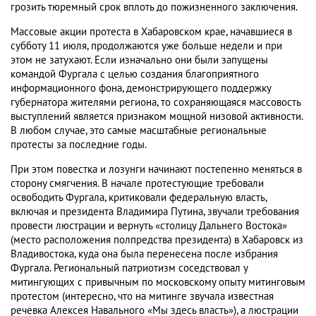
грозить тюремный срок вплоть до пожизненного заключения.
Массовые акции протеста в Хабаровском крае, начавшиеся в
субботу 11 июля, продолжаются уже больше недели и при
этом не затухают. Если изначально они были запущены
командой Фургала с целью создания благоприятного
информационного фона, демонстрирующего поддержку
губернатора жителями региона, то сохраняющаяся массовость
выступлений является признаком мощной низовой активности.
В любом случае, это самые масштабные региональные
протесты за последние годы.
При этом повестка и лозунги начинают постепенно меняться в
сторону смягчения. В начале протестующие требовали
освободить Фургала, критиковали федеральную власть,
включая и президента Владимира Путина, звучали требования
провести люстрации и вернуть «столицу Дальнего Востока»
(место расположения полпредства президента) в Хабаровск из
Владивостока, куда она была перенесена после избрания
Фургала. Региональный патриотизм соседствовал у
митингующих с привычным по московскому опыту митинговым
протестом (интересно, что на митинге звучала известная
речевка Алексея Навального «Мы здесь власть»), а люстрации