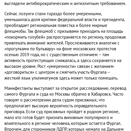
выглядели антибюрократическим и антиэлитным требованием.
Сейчас лозунги стали гораздо более умеренными,
уменьшилась доля критики федеральной власти и президента,
преобладает региональная повестка и более мирные
флешмобы. Так флешмоб с призывами приходить на площадь
«покормить голубей» распространяется по региону, продолжая
привлекать внимание жителей. Прослеживаются аналогии с
«прогулками по бульвару» на фоне московских протестов
осенью 2019 года, но с существенным отличием – там
активность протестующих снижалась, а здесь сохраняется на
высоком уровне. Рост «умеренности» связан с желанием
«договориться» с центром и смягчить участь Фургала –
жесткий язык ультиматумов здесь может только помешать.
Манифестанты выступают за открытое расследование, перевод
самого Фургала и суда из Москвы обратно в Хабаровск. Часто
говорят о рассмотрении дела судом присяжных, что
предполагает высокую вероятность оправдательного
приговора. Если суд присяжных пройдет в родном регионе,
мало кто готов будет признать виновным популярного и
влиятельного в регионе человека, которым остается Фургал.
Впрочем, для сторонников ЛДПР, которых немало на Дальнем