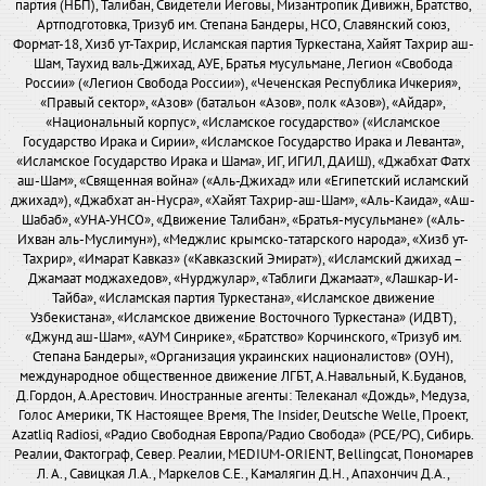
партия (НБП), Талибан, Свидетели Иеговы, Мизантропик Дивижн, Братство,
Артподготовка, Тризуб им. Степана Бандеры, НСО, Славянский союз,
Формат-18, Хизб ут-Тахрир, Исламская партия Туркестана, Хайят Тахрир аш-
Шам, Таухид валь-Джихад, АУЕ, Братья мусульмане, Легион «Свобода
России» («Легион Свобода России»), «Чеченская Республика Ичкерия»,
«Правый сектор», «Азов» (батальон «Азов», полк «Азов»), «Айдар»,
«Национальный корпус», «Исламское государство» («Исламское
Государство Ирака и Сирии», «Исламское Государство Ирака и Леванта»,
«Исламское Государство Ирака и Шама», ИГ, ИГИЛ, ДАИШ), «Джабхат Фатх
аш-Шам», «Священная война» («Аль-Джихад» или «Египетский исламский
джихад»), «Джабхат ан-Нусра», «Хайят Тахрир-аш-Шам», «Аль-Каида», «Аш-
Шабаб», «УНА-УНСО», «Движение Талибан», «Братья-мусульмане» («Аль-
Ихван аль-Муслимун»), «Меджлис крымско-татарского народа», «Хизб ут-
Тахрир», «Имарат Кавказ» («Кавказский Эмират»), «Исламский джихад –
Джамаат моджахедов», «Нурджулар», «Таблиги Джамаат», «Лашкар-И-
Тайба», «Исламская партия Туркестана», «Исламское движение
Узбекистана», «Исламское движение Восточного Туркестана» (ИДВТ),
«Джунд аш-Шам», «АУМ Синрике», «Братство» Корчинского, «Тризуб им.
Степана Бандеры», «Организация украинских националистов» (ОУН),
международное общественное движение ЛГБТ, А.Навальный, К.Буданов,
Д.Гордон, А.Арестович. Иностранные агенты: Телеканал «Дождь», Медуза,
Голос Америки, ТК Настоящее Время, The Insider, Deutsche Welle, Проект,
Azatliq Radiosi, «Радио Свободная Европа/Радио Свобода» (PCE/PC), Сибирь.
Реалии, Фактограф, Север. Реалии, MEDIUM-ORIENT, Bellingcat, Пономарев
Л. А., Савицкая Л.А., Маркелов С.Е., Камалягин Д.Н., Апахончич Д.А.,