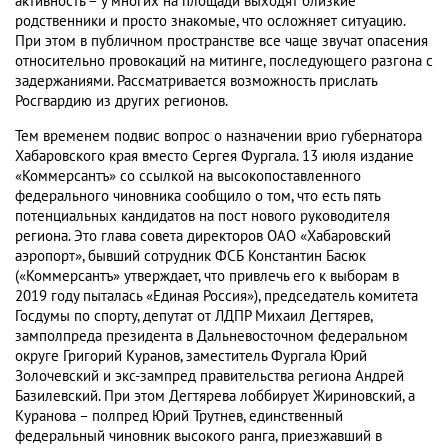
активность – у многих на площади выходят близкие
родственники и просто знакомые, что осложняет ситуацию.
При этом в публичном пространстве все чаще звучат опасения
относительно провокаций на митинге, последующего разгона с
задержаниями. Рассматривается возможность прислать
Росгвардию из других регионов.
Тем временем подвис вопрос о назначении врио губернатора
Хабаровского края вместо Сергея Фургала. 13 июля издание
«Коммерсантъ» со ссылкой на высокопоставленного
федерального чиновника сообщило о том, что есть пять
потенциальных кандидатов на пост нового руководителя
региона. Это глава совета директоров ОАО «Хабаровский
аэропорт», бывший сотрудник ФСБ Константин Басюк
(«Коммерсантъ» утверждает, что привлечь его к выборам в
2019 году пыталась «Единая Россия»), председатель комитета
Госдумы по спорту, депутат от ЛДПР Михаил Дегтярев,
замполпреда президента в Дальневосточном федеральном
округе Григорий Куранов, заместитель Фургала Юрий
Золочевский и экс-зампред правительства региона Андрей
Базилевский. При этом Дегтярева лоббирует Жириновский, а
Куранова – полпред Юрий Трутнев, единственный
федеральный чиновник высокого ранга, приезжавший в