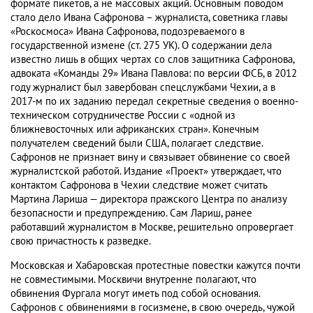
формате пикетов, а не массовых акций. Основным поводом
стало дело Ивана Сафронова – журналиста, советника главы
«Роскосмоса» Ивана Сафронова, подозреваемого в
государственной измене (ст. 275 УК). О содержании дела
известно лишь в общих чертах со слов защитника Сафронова,
адвоката «Команды 29» Ивана Павлова: по версии ФСБ, в 2012
году журналист был завербован спецслужбами Чехии, а в
2017-м по их заданию передал секретные сведения о военно-
техническом сотрудничестве России с «одной из
ближневосточных или африканских стран». Конечным
получателем сведений были США, полагает следствие.
Сафронов не признает вину и связывает обвинение со своей
журналистской работой. Издание «Проект» утверждает, что
контактом Сафронова в Чехии следствие может считать
Мартина Лариша — директора пражского Центра по анализу
безопасности и предупреждению. Сам Лариш, ранее
работавший журналистом в Москве, решительно опровергает
свою причастность к разведке.
Московская и Хабаровская протестные повестки кажутся почти
не совместимыми. Москвичи внутренне полагают, что
обвинения Фургала могут иметь под собой основания.
Сафронов с обвинениями в госизмене, в свою очередь, чужой