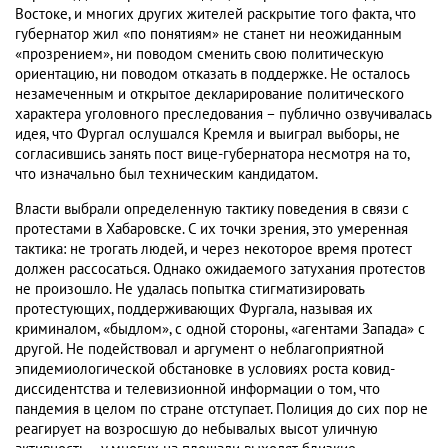
Востоке, и многих других жителей раскрытие того факта, что
губернатор жил «по понятиям» не станет ни неожиданным
«прозрением», ни поводом сменить свою политическую
ориентацию, ни поводом отказать в поддержке. Не осталось
незамеченным и открытое декларирование политического
характера уголовного преследования – публично озвучивалась
идея, что Фургал ослушался Кремля и выиграл выборы, не
согласившись занять пост вице-губернатора несмотря на то,
что изначально был техническим кандидатом.
Власти выбрали определенную тактику поведения в связи с
протестами в Хабаровске. С их точки зрения, это умеренная
тактика: не трогать людей, и через некоторое время протест
должен рассосаться. Однако ожидаемого затухания протестов
не произошло. Не удалась попытка стигматизировать
протестующих, поддерживающих Фургала, называя их
криминалом, «быдлом», с одной стороны, «агентами Запада» с
другой. Не подействовал и аргумент о неблагоприятной
эпидемиологической обстановке в условиях роста ковид-
диссидентства и телевизионной информации о том, что
пандемия в целом по стране отступает. Полиция до сих пор не
реагирует на возросшую до небывалых высот уличную