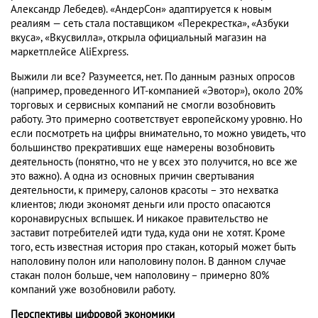
Александр Лебедев). «АндерСон» адаптируется к новым
реалиям — сеть стала поставщиком «Перекрестка», «Азбуки
вкуса», «Вкусвилла», открыла официальный магазин на
маркетплейсе AliExpress.
Выжили ли все? Разумеется, нет. По данным разных опросов
(например, проведенного ИТ-компанией
«Эвотор»),
около 20%
торговых и сервисных компаний не смогли возобновить
работу. Это примерно соответствует европейскому уровню. Но
если посмотреть на цифры внимательно, то можно увидеть, что
большинство прекративших еще намерены возобновить
деятельность (понятно, что не у всех это получится, но все же
это важно). А одна из основных причин свертывания
деятельности, к примеру, салонов красоты – это нехватка
клиентов; люди экономят деньги или просто опасаются
коронавирусных вспышек. И никакое правительство не
заставит потребителей идти туда, куда они не хотят. Кроме
того, есть известная история про стакан, который может быть
наполовину полон или наполовину полон. В данном случае
стакан полон больше, чем наполовину – примерно 80%
компаний уже возобновили работу.
Перспективы цифровой экономики