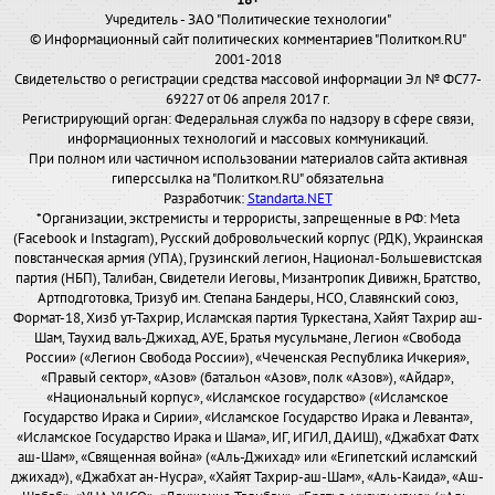
18+
Учредитель - ЗАО "Политические технологии"
© Информационный сайт политических комментариев "Политком.RU"
2001-2018
Свидетельство о регистрации средства массовой информации Эл № ФС77-
69227 от 06 апреля 2017 г.
Регистрирующий орган: Федеральная служба по надзору в сфере связи,
информационных технологий и массовых коммуникаций.
При полном или частичном использовании материалов сайта активная
гиперссылка на "Политком.RU" обязательна
Разработчик:
Standarta.NET
*Организации, экстремисты и террористы, запрещенные в РФ: Meta
(Facebook и Instagram), Русский добровольческий корпус (РДК), Украинская
повстанческая армия (УПА), Грузинский легион, Национал-Большевистская
партия (НБП), Талибан, Свидетели Иеговы, Мизантропик Дивижн, Братство,
Артподготовка, Тризуб им. Степана Бандеры, НСО, Славянский союз,
Формат-18, Хизб ут-Тахрир, Исламская партия Туркестана, Хайят Тахрир аш-
Шам, Таухид валь-Джихад, АУЕ, Братья мусульмане, Легион «Свобода
России» («Легион Свобода России»), «Чеченская Республика Ичкерия»,
«Правый сектор», «Азов» (батальон «Азов», полк «Азов»), «Айдар»,
«Национальный корпус», «Исламское государство» («Исламское
Государство Ирака и Сирии», «Исламское Государство Ирака и Леванта»,
«Исламское Государство Ирака и Шама», ИГ, ИГИЛ, ДАИШ), «Джабхат Фатх
аш-Шам», «Священная война» («Аль-Джихад» или «Египетский исламский
джихад»), «Джабхат ан-Нусра», «Хайят Тахрир-аш-Шам», «Аль-Каида», «Аш-