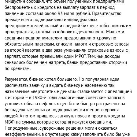
Мишустин сообщил, что объем полученных предприятиями
беспроцентных кредитов на выплату зарплат в период
пандемии составил около 93 млрд рублей. Правительство
прежде всего поддерживало индивидуальных
предпринимателей, малый и средний бизнес, чтобы помочь им
продержаться, а потом возобновить деятельность. Малым и
средним предпринимателям предоставили отсрочку по
обязательным платежам, списали налоги и страховые взносы
за второй квартал, в два раза уменьшили страховые взносы с
зарплат, которые превышали один МРОТ. Тем, чьи доходы
снизились более чем на треть, банки предоставили отсрочки
по кредитам.
Разумеется, бизнес хотел большего. Но популярная идея
распечатать заначку и выдать бизнесу и населению так
называемые «вертолетные деньги» сталкивается с апелляцией
к истории – в 1980-е годы аналогичные советские запасы в
условиях обвала нефтяных цен были быстро растрачены на
безнадежные попытки поддержания жизненного уровня
людей. А потом пришлось затянуть пояса и просить кредиты
МВФ на суммы, которые сегодня кажутся смешными.
Непродуманные, судорожные решения могли оказаться
неэффективными, а опустевшую казну заполнить было бы уже