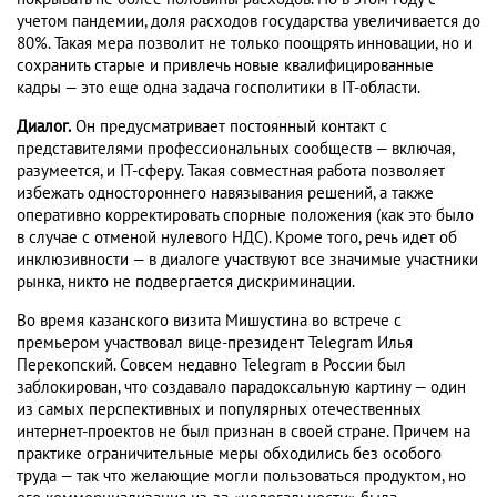
учетом пандемии, доля расходов государства увеличивается до
80%. Такая мера позволит не только поощрять инновации, но и
сохранить старые и привлечь новые квалифицированные
кадры — это еще одна задача госполитики в IT-области.
Диалог.
Он предусматривает постоянный контакт с
представителями профессиональных сообществ — включая,
разумеется, и IT-сферу. Такая совместная работа позволяет
избежать одностороннего навязывания решений, а также
оперативно корректировать спорные положения (как это было
в случае с отменой нулевого НДС). Кроме того, речь идет об
инклюзивности — в диалоге участвуют все значимые участники
рынка, никто не подвергается дискриминации.
Во время казанского визита Мишустина во встрече с
премьером участвовал вице-президент Telegram Илья
Перекопский. Совсем недавно Telegram в России был
заблокирован, что создавало парадоксальную картину — один
из самых перспективных и популярных отечественных
интернет-проектов не был признан в своей стране. Причем на
практике ограничительные меры обходились без особого
труда — так что желающие могли пользоваться продуктом, но