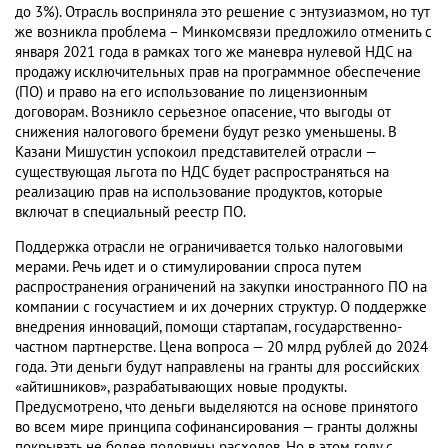
до 3%). Отрасль восприняла это решение с энтузиазмом, но тут
же возникла проблема – Минкомсвязи предложило отменить с
января 2021 года в рамках того же маневра нулевой НДС на
продажу исключительных прав на программное обеспечение
(ПО) и право на его использование по лицензионным
договорам. Возникло серьезное опасение, что выгоды от
снижения налогового бремени будут резко уменьшены. В
Казани Мишустин успокоил представителей отрасли —
существующая льгота по НДС будет распространяться на
реализацию прав на использование продуктов, которые
включат в специальный реестр ПО.
Поддержка отрасли не ограничивается только налоговыми
мерами. Речь идет и о стимулировании спроса путем
распространения ограничений на закупки иностранного ПО на
компании с госучастием и их дочерних структур. О поддержке
внедрения инноваций, помощи стартапам, государственно-
частном партнерстве. Цена вопроса — 20 млрд рублей до 2024
года. Эти деньги будут направлены на гранты для российских
«айтишников», разрабатывающих новые продукты.
Предусмотрено, что деньги выделяются на основе принятого
во всем мире принципа софинансирования — гранты должны
покрывать не более половины расходов. Но в этом году с