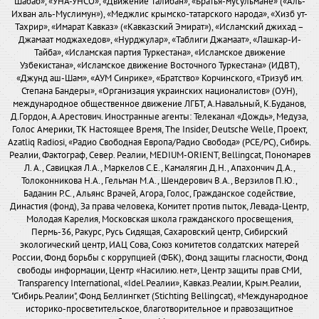
Шабаб», «УНА-УНСО», «Движение Талибан», «Братья-мусульмане» («Аль-
Ихван аль-Муслимун»), «Меджлис крымско-татарского народа», «Хизб ут-
Тахрир», «Имарат Кавказ» («Кавказский Эмират»), «Исламский джихад –
Джамаат моджахедов», «Нурджулар», «Таблиги Джамаат», «Лашкар-И-
Тайба», «Исламская партия Туркестана», «Исламское движение
Узбекистана», «Исламское движение Восточного Туркестана» (ИДВТ),
«Джунд аш-Шам», «АУМ Синрике», «Братство» Корчинского, «Тризуб им.
Степана Бандеры», «Организация украинских националистов» (ОУН),
международное общественное движение ЛГБТ, А.Навальный, К.Буданов,
Д.Гордон, А.Арестович. Иностранные агенты: Телеканал «Дождь», Медуза,
Голос Америки, ТК Настоящее Время, The Insider, Deutsche Welle, Проект,
Azatliq Radiosi, «Радио Свободная Европа/Радио Свобода» (PCE/PC), Сибирь.
Реалии, Фактограф, Север. Реалии, MEDIUM-ORIENT, Bellingcat, Пономарев
Л. А., Савицкая Л.А., Маркелов С.Е., Камалягин Д.Н., Апахончич Д.А.,
Толоконникова Н.А., Гельман М.А., Шендерович В.А., Верзилов П.Ю.,
Баданин Р.С., Альянс Врачей, Агора, Голос, Гражданское содействие,
Династия (фонд), За права человека, Комитет против пыток, Левада-Центр,
Молодая Карелия, Московская школа гражданского просвещения,
Пермь-36, Ракурс, Русь Сидящая, Сахаровский центр, Сибирский
экологический центр, ИАЦ Сова, Союз комитетов солдатских матерей
России, Фонд борьбы с коррупцией (ФБК), Фонд защиты гласности, Фонд
свободы информации, Центр «Насилию.нет», Центр защиты прав СМИ,
Transparency International, «Idel.Реалии», Кавказ.Реалии, Крым.Реалии,
"Сибирь.Реалии", Фонд Беллингкет (Stichting Bellingcat), «Международное
историко-просветительское, благотворительное и правозащитное