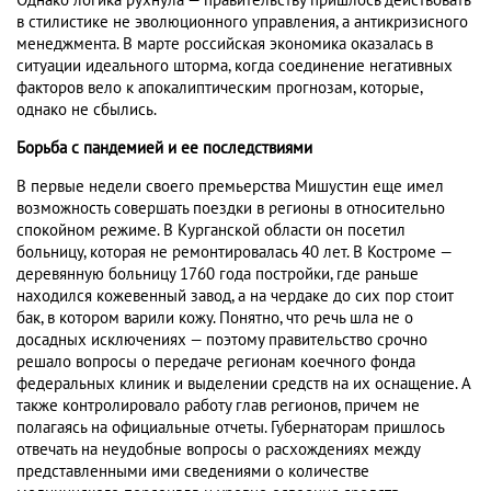
Однако логика рухнула — правительству пришлось действовать
в стилистике не эволюционного управления, а антикризисного
менеджмента. В марте российская экономика оказалась в
ситуации идеального шторма, когда соединение негативных
факторов вело к апокалиптическим прогнозам, которые,
однако не сбылись.
Борьба с пандемией и ее последствиями
В первые недели своего премьерства Мишустин еще имел
возможность совершать поездки в регионы в относительно
спокойном режиме. В Курганской области он посетил
больницу, которая не ремонтировалась 40 лет. В Костроме —
деревянную больницу 1760 года постройки, где раньше
находился кожевенный завод, а на чердаке до сих пор стоит
бак, в котором варили кожу. Понятно, что речь шла не о
досадных исключениях — поэтому правительство срочно
решало вопросы о передаче регионам коечного фонда
федеральных клиник и выделении средств на их оснащение. А
также контролировало работу глав регионов, причем не
полагаясь на официальные отчеты. Губернаторам пришлось
отвечать на неудобные вопросы о расхождениях между
представленными ими сведениями о количестве