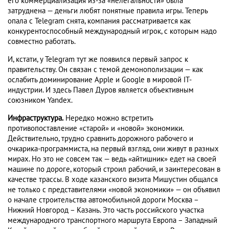
его коммерциализация из-за «нелегальности» была
затруднена — деньги любят понятные правила игры. Теперь
опала с Telegram снята, компания рассматривается как
конкурентоспособный международный игрок, с которым надо
совместно работать.
И, кстати, у Теlegram тут же появился первый запрос к
правительству. Он связан с темой демонополизации — как
ослабить доминирование Apple и Google в мировой IT-
индустрии. И здесь Павел Дуров является объективным
союзником Yandex.
Инфраструктура.
Нередко можно встретить
противопоставление «старой» и «новой» экономики.
Действительно, трудно сравнить дорожного рабочего и
очкарика-программиста, на первый взгляд, они живут в разных
мирах. Но это не совсем так — ведь «айтишник» едет на своей
машине по дороге, который строил рабочий, и заинтересован в
качестве трассы. В ходе казанского визита Мишустин общался
не только с представителями «новой экономики» — он объявил
о начале строительства автомобильной дороги Москва –
Нижний Новгород – Казань. Это часть российского участка
международного транспортного маршрута Европа – Западный