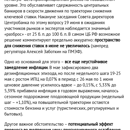
уровне. Это обуславливает сдержанность центральных
банкиров в скорости движения по траектории снижения
ключевой ставки. Накануне заседания Совета директоров
Центробанка по этому вопросу 19 июня в ожиданиях
участников рынков и экспертов наблюдается значимый
«разброс» - от 25 б. п. до 100 б. п. В самом ЦБ РФ возможное
решение комментируют предельно аккуратно:
пространство
для снижения ставок в июне не увеличилось
(зампред
регулятора Алексей Заботкин на ПМЭФ).
Одно из оснований для этого –
все еще неустойчивое
замедление инфляции
. В мае зафиксировано два
дезинфляционных эпизода, но после недельного шага 19-25
мая с ростом ИПЦ на 0,07% в период с 26 мая по 1 июня
ценовое давление усилилось вдвое – до 0,15%, с 5,33% до
5,39% прибавила инфляция в годовом выражении, началось
сезонное подорожание плодоовощной продукции (недельный
шаг – +1,10%), на повышательной траектории остаются
стоимости бензина и услуг (туристических, регулируемых и
бытовых).
Другое важное обстоятельство –
потенциальный эффект