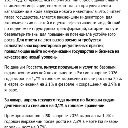
2027 году, опирающейся на внутренний спрос с дальнейшим
снижением инфляции, возможно только при увеличении
капвложений в ходе запуска нового инвестцикла. Это, считает
глава государства, является важнейшим индикатором для
экономических властей в оценке эффективности их действий
по поддержке структурных трансформаций, которые по сути
безальтернативны для повышения потенциала устойчивого
роста.
Для ответа на этот вызов времени требуется
основательная корректировка регулятивных практик,
позволяющая выйти коммуникации государства и бизнеса на
качественно новый уровень
.
По данным Росстата,
выпуск продукции и услуг
по базовым
видам экономической деятельности в России в апреле 2026
года вырос на 1,7% в годовом выражении после роста на 2,2%
в марте, снижения на 2,1% в феврале и сокращения на 2,9% в
январе.
За январь-апрель текущего года выпуск по базовым видам
деятельности снизился на 0,1% в годовом сравнении
.
Промпроизводство в РФ в апреле-2026 выросло на 1,9% в
годовом выражении после роста на 2,3% в марте (за январь-
апрель – рост на 0,7%).