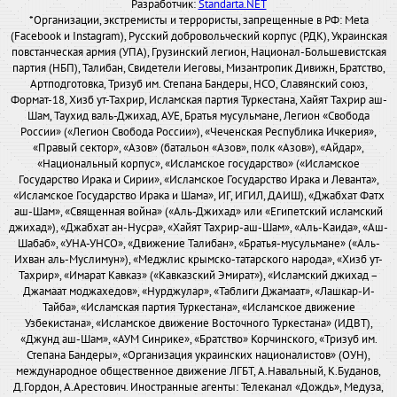
Разработчик:
Standarta.NET
*Организации, экстремисты и террористы, запрещенные в РФ: Meta
(Facebook и Instagram), Русский добровольческий корпус (РДК), Украинская
повстанческая армия (УПА), Грузинский легион, Национал-Большевистская
партия (НБП), Талибан, Свидетели Иеговы, Мизантропик Дивижн, Братство,
Артподготовка, Тризуб им. Степана Бандеры, НСО, Славянский союз,
Формат-18, Хизб ут-Тахрир, Исламская партия Туркестана, Хайят Тахрир аш-
Шам, Таухид валь-Джихад, АУЕ, Братья мусульмане, Легион «Свобода
России» («Легион Свобода России»), «Чеченская Республика Ичкерия»,
«Правый сектор», «Азов» (батальон «Азов», полк «Азов»), «Айдар»,
«Национальный корпус», «Исламское государство» («Исламское
Государство Ирака и Сирии», «Исламское Государство Ирака и Леванта»,
«Исламское Государство Ирака и Шама», ИГ, ИГИЛ, ДАИШ), «Джабхат Фатх
аш-Шам», «Священная война» («Аль-Джихад» или «Египетский исламский
джихад»), «Джабхат ан-Нусра», «Хайят Тахрир-аш-Шам», «Аль-Каида», «Аш-
Шабаб», «УНА-УНСО», «Движение Талибан», «Братья-мусульмане» («Аль-
Ихван аль-Муслимун»), «Меджлис крымско-татарского народа», «Хизб ут-
Тахрир», «Имарат Кавказ» («Кавказский Эмират»), «Исламский джихад –
Джамаат моджахедов», «Нурджулар», «Таблиги Джамаат», «Лашкар-И-
Тайба», «Исламская партия Туркестана», «Исламское движение
Узбекистана», «Исламское движение Восточного Туркестана» (ИДВТ),
«Джунд аш-Шам», «АУМ Синрике», «Братство» Корчинского, «Тризуб им.
Степана Бандеры», «Организация украинских националистов» (ОУН),
международное общественное движение ЛГБТ, А.Навальный, К.Буданов,
Д.Гордон, А.Арестович. Иностранные агенты: Телеканал «Дождь», Медуза,