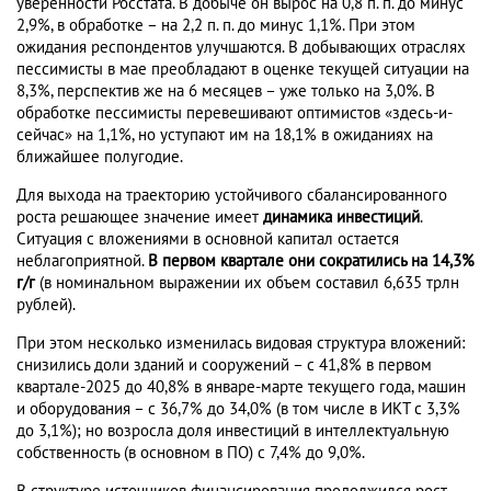
уверенности Росстата. В добыче он вырос на 0,8 п. п. до минус
2,9%, в обработке – на 2,2 п. п. до минус 1,1%. При этом
ожидания респондентов улучшаются. В добывающих отраслях
пессимисты в мае преобладают в оценке текущей ситуации на
8,3%, перспектив же на 6 месяцев – уже только на 3,0%. В
обработке пессимисты перевешивают оптимистов «здесь-и-
сейчас» на 1,1%, но уступают им на 18,1% в ожиданиях на
ближайшее полугодие.
Для выхода на траекторию устойчивого сбалансированного
роста решающее значение имеет
динамика инвестиций
.
Ситуация с вложениями в основной капитал остается
неблагоприятной.
В первом квартале они сократились на 14,3%
г/г
(в номинальном выражении их объем составил 6,635 трлн
рублей).
При этом несколько изменилась видовая структура вложений:
снизились доли зданий и сооружений – с 41,8% в первом
квартале-2025 до 40,8% в январе-марте текущего года, машин
и оборудования – с 36,7% до 34,0% (в том числе в ИКТ с 3,3%
до 3,1%); но возросла доля инвестиций в интеллектуальную
собственность (в основном в ПО) с 7,4% до 9,0%.