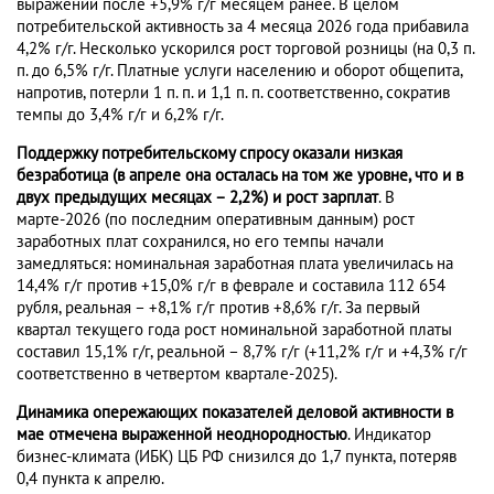
выражении после +5,9% г/г месяцем ранее. В целом
потребительской активность за 4 месяца 2026 года прибавила
4,2% г/г. Несколько ускорился рост торговой розницы (на 0,3 п.
п. до 6,5% г/г. Платные услуги населению и оборот общепита,
напротив, потерли 1 п. п. и 1,1 п. п. соответственно, сократив
темпы до 3,4% г/г и 6,2% г/г.
Поддержку потребительскому спросу оказали низкая
безработица (в апреле она осталась на том же уровне, что и в
двух предыдущих месяцах – 2,2%) и рост зарплат
. В
марте-2026 (по последним оперативным данным) рост
заработных плат сохранился, но его темпы начали
замедляться: номинальная заработная плата увеличилась на
14,4% г/г против +15,0% г/г в феврале и составила 112 654
рубля, реальная – +8,1% г/г против +8,6% г/г. За первый
квартал текущего года рост номинальной заработной платы
составил 15,1% г/г, реальной – 8,7% г/г (+11,2% г/г и +4,3% г/г
соответственно в четвертом квартале-2025).
Динамика опережающих показателей деловой активности в
мае отмечена выраженной неоднородностью
. Индикатор
бизнес-климата (ИБК) ЦБ РФ снизился до 1,7 пункта, потеряв
0,4 пункта к апрелю.