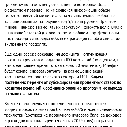
трехлетку понизить цену отсечения по котировке Urals в
бюджетном правиле. По имеющейся информации объем
госзаимствований может оказаться лишь немногим больше
запланированных на текущий год 5,5 трлн рублей. При этом
Минфин намерен изменять их структуру – снижать долю ОФЗ с
плавающей ставкой (их около трети в общем портфеле, но на
них приходится порядка 60% всех расходов на обслуживание
внутреннего госдолга).
Еще один резерв сокращения дефицита – оптимизация
льготных кредитов и поддержка IPO компаний (по оценкам, к
ним в настоящее время готовы около 20 эмитентов). Минфин
будет компенсировать затраты на размещение акций
компаниям технологического сектора и МСП.
Задача –
постепенно перейти от субсидирования процентных ставок по
кредитам компаний к софинансированию программ их выхода
на рынок капитала
.
Вместе с тем текущая неопределенность предстоящих
корректировок параметров бюджета-2026 и новой финансовой
трехлетки (достижение первичного нулевого баланса доходов
и расходов пока планируется лишь в 2029 году) сохраняет
немалую часть проинфляционных рисков на повышенном