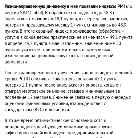
Разнонаправленную динамику в мае показали индексы
PMI
(по
версии S&P Global). В обработке он поднялся до 48,8 с
апрельского значения в 48,1 пункта, в сфере услуг, напротив,
потерял к предыдущему месяцу 1 пункт, снизившись до 48,9
пункта. В итоге сводный индекс производства (обработка +
услуги) в конце весны практически не изменился – 49,1 пункта
в апреле, 49,2 пункта в мае. Напомним, значение ниже 50
пунктов указывает при положительных помесячных
изменениях на продолжающуюся стагнацию деловой
активности.
После кратковременного улучшения в апреле индекс деловой
среды РСПП снизился. Показатель составил 45,1 пункта,
потеряв 1,1 пункта после апрельского прироста, когда он
отыграл мартовское значение, ставшее минимальным за
последние 12 месяцев. Снижение связано в первую очередь с
оценками финансовых условий, взаимодействия с
государством (B2G) и логистики.
В то же время оптимистические основания, хотя и
неоднородные, для будущей динамики промвыпуска
зафиксировал майский индекс предпринимательской