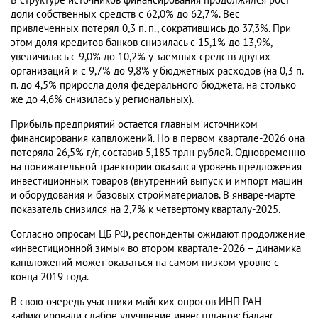
В структуре источников финансирования продолжился рост
доли собственных средств с 62,0% до 62,7%. Вес
привлеченных потерял 0,3 п. п., сократившись до 37,3%. При
этом доля кредитов банков снизилась с 15,1% до 13,9%,
увеличилась с 9,0% до 10,2% у заемных средств других
организаций и с 9,7% до 9,8% у бюджетных расходов (на 0,3 п.
п. до 4,5% приросла доля федерального бюджета, на столько
же до 4,6% снизилась у региональных).
Прибыль предприятий остается главным источником
финансирования капвложений. Но в первом квартале-2026 она
потеряла 26,5% г/г, составив 5,185 трлн рублей. Одновременно
на понижательной траектории оказался уровень предложения
инвестиционных товаров (внутренний выпуск и импорт машин
и оборудования и базовых стройматериалов. В январе-марте
показатель снизился на 2,7% к четвертому кварталу-2025.
Согласно опросам ЦБ РФ, респонденты ожидают продолжение
«инвестиционной зимы» во втором квартале-2026 – динамика
капвложений может оказаться на самом низком уровне с
конца 2019 года.
В свою очередь участники майских опросов ИНП РАН
зафиксировали слабое улучшение инвестпланов: баланс