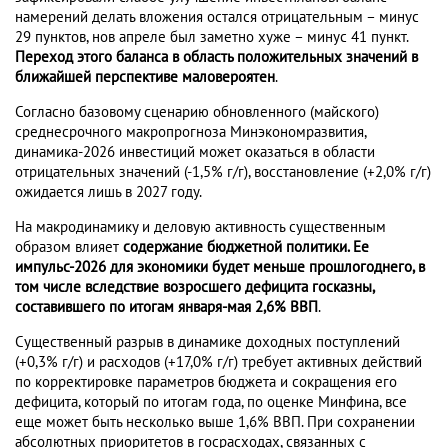
намерений делать вложения остался отрицательным – минус
29 пунктов, нов апреле был заметно хуже – минус 41 пункт.
Переход этого баланса в область положительных значений в
ближайшей перспективе маловероятен
.
Согласно базовому сценарию обновленного (майского)
среднесрочного макропрогноза Минэкономразвития,
динамика-2026 инвестиций может оказаться в области
отрицательных значений (-1,5% г/г), восстановление (+2,0% г/г)
ожидается лишь в 2027 году.
На макродинамику и деловую активность существенным
образом влияет
содержание бюджетной политики. Ее
импульс-2026 для экономики будет меньше прошлогоднего, в
том числе вследствие возросшего дефицита госказны,
составившего по итогам января-мая 2,6% ВВП
.
Существенный разрыв в динамике доходных поступлений
(+0,3% г/г) и расходов (+17,0% г/г) требует активных действий
по корректировке параметров бюджета и сокращения его
дефицита, который по итогам года, по оценке Минфина, все
еще может быть несколько выше 1,6% ВВП. При сохранении
абсолютных приоритетов в госрасходах, связанных с