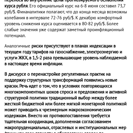
переноса во внутренние цены прогнозируемого ослабления
курса рубля
. Его официальный курс на 6-8 июня составил 73,7
руб/$. Финаналитики полагают, что до конца месяца возможны
колебания в интервале 72-76 руб/$. К декабрю комфортный
уровень снижения курса оценивается в 80-82 руб/$. Более
слабые значения уже содержат заметный проинфляционный
потенциал.
Аналогичные
риски присутствуют в планах индексации в
текущем году тарифов на газоснабжение, электроэнергию и
услуги ЖКХ, в 1,5-2 раза превышающие уровень наблюдаемой
в настоящее время инфляции
.
В дискурсе о перенастройке регулятивных практик на
поддержку структурных трансформаций появились новые
краски. Речь идет о том, что в условиях повторяющихся
многокомпонентных шоков спроса и предложения и активной
структурной политики традиционный выбор между более
жесткой бюджетной или более мягкой монетарной политикой
может приводить к чрезмерным макроэкономическим
издержкам. Вместо их противопоставления требуется
тщательная координация, дополненная согласованием
макропруденциальных, отраслевых и институциональных мер