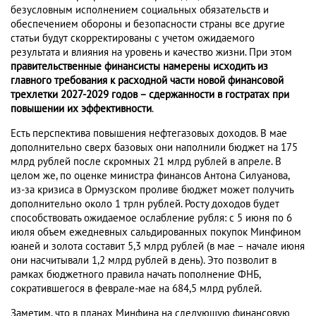
безусловным исполнением социальных обязательств и
обеспечением обороны и безопасности страны все другие
статьи будут скорректированы с учетом ожидаемого
результата и влияния на уровень и качество жизни. При этом
правительственные финансисты намерены исходить из
главного требования к расходной части новой финансовой
трехлетки 2027-2029 годов – сдержанности в гостратах при
повышении их эффективности
.
Есть перспектива повышения нефтегазовых доходов. В мае
дополнительно сверх базовых они наполнили бюджет на 175
млрд рублей после скромных 21 млрд рублей в апреле. В
целом же, по оценке министра финансов Антона Силуанова,
из-за кризиса в Ормузском проливе бюджет может получить
дополнительно около 1 трлн рублей. Росту доходов будет
способствовать ожидаемое ослабление рубля: с 5 июня по 6
июля объем ежедневных сальдированных покупок Минфином
юаней и золота составит 5,3 млрд рублей (в мае – начале июня
они насчитывали 1,2 млрд рублей в день). Это позволит в
рамках бюджетного правила начать пополнение ФНБ,
сократившегося в феврале-мае на 684,5 млрд рублей.
Заметим, что в планах Минфина на следующую финансовую